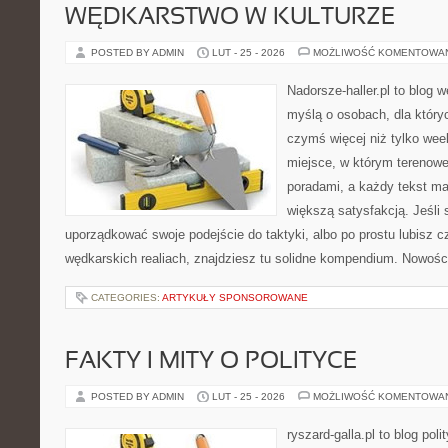
WĘDKARSTWO W KULTURZE
POSTED BY ADMIN
LUT - 25 - 2026
MOŻLIWOŚĆ KOMENTOWA
Nadorsze-haller.pl to blog w
myślą o osobach, dla który
czymś więcej niż tylko we
miejsce, w którym terenowe
poradami, a każdy tekst ma
większą satysfakcją. Jeśl
uporządkować swoje podejście do taktyki, albo po prostu lubisz c
wędkarskich realiach, znajdziesz tu solidne kompendium. Nowości
CATEGORIES:
ARTYKUŁY SPONSOROWANE
FAKTY I MITY O POLITYCE
POSTED BY ADMIN
LUT - 25 - 2026
MOŻLIWOŚĆ KOMENTOWA
ryszard-galla.pl to blog pol