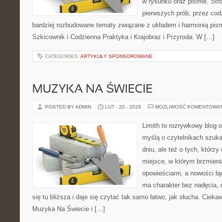
w rysunku oraz piśmie. Str
pierwszych prób, przez cod
bardziej rozbudowane tematy związane z układem i harmonią pism
Szkicownik i Codzienna Praktyka i Krajobraz i Przyroda. W […]
CATEGORIES:
ARTYKUŁY SPONSOROWANE
MUZYKA NA ŚWIECIE
POSTED BY ADMIN
LUT - 20 - 2026
MOŻLIWOŚĆ KOMENTOWA
Limith to rozrywkowy blog 
myślą o czytelnikach szuka
dniu, ale też o tych, którzy
miejsce, w którym brzmieni
opowieściami, a nowości łą
ma charakter bez nadęcia,
się tu bliższa i daje się czytać tak samo łatwo, jak słucha. Ciekaw
Muzyka Na Świecie i […]