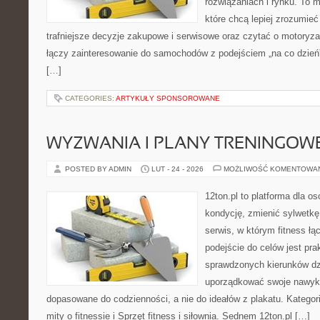
rozwiązaniach i rynku. To m
które chcą lepiej zrozumie
trafniejsze decyzje zakupowe i serwisowe oraz czytać o motoryza
łączy zainteresowanie do samochodów z podejściem „na co dzień”, 
[…]
CATEGORIES:
ARTYKUŁY SPONSOROWANE
WYZWANIA I PLANY TRENINGOW
POSTED BY ADMIN
LUT - 24 - 2026
MOŻLIWOŚĆ KOMENTOWA
12ton.pl to platforma dla o
kondycję, zmienić sylwetkę 
serwis, w którym fitness łąc
podejście do celów jest pra
sprawdzonych kierunków dz
uporządkować swoje nawyki
dopasowane do codzienności, a nie do ideałów z plakatu. Kategori
mity o fitnessie i Sprzęt fitness i siłownia. Sednem 12ton.pl […]