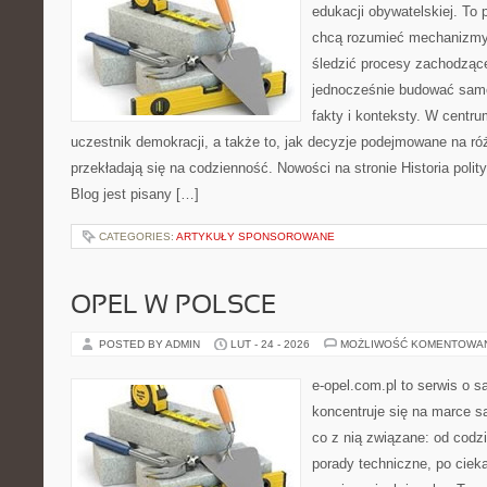
edukacji obywatelskiej. To 
chcą rozumieć mechanizmy 
śledzić procesy zachodzące
jednocześnie budować samo
fakty i konteksty. W centru
uczestnik demokracji, a także to, jak decyzje podejmowane na r
przekładają się na codzienność. Nowości na stronie Historia poli
Blog jest pisany […]
CATEGORIES:
ARTYKUŁY SPONSOROWANE
OPEL W POLSCE
POSTED BY ADMIN
LUT - 24 - 2026
MOŻLIWOŚĆ KOMENTOWA
e-opel.com.pl to serwis o 
koncentruje się na marce 
co z nią związane: od codzi
porady techniczne, po ciek