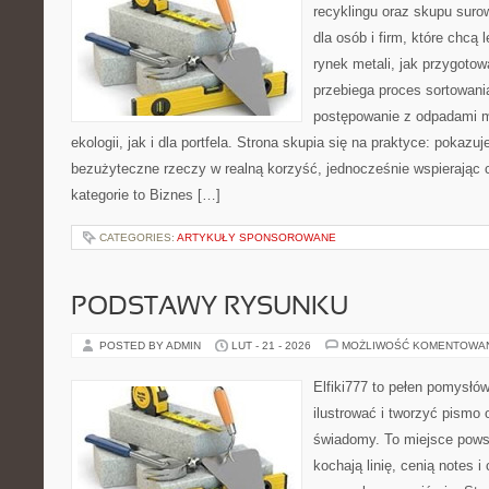
recyklingu oraz skupu suro
dla osób i firm, które chcą l
rynek metali, jak przygoto
przebiega proces sortowani
postępowanie z odpadami m
ekologii, jak i dla portfela. Strona skupia się na praktyce: pokazu
bezużyteczne rzeczy w realną korzyść, jednocześnie wspierając 
kategorie to Biznes […]
CATEGORIES:
ARTYKUŁY SPONSOROWANE
PODSTAWY RYSUNKU
POSTED BY ADMIN
LUT - 21 - 2026
MOŻLIWOŚĆ KOMENTOWA
Elfiki777 to pełen pomysłów
ilustrować i tworzyć pismo
świadomy. To miejsce powst
kochają linię, cenią notes 