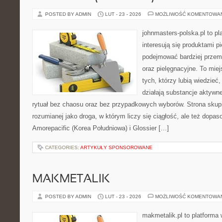
POSTED BY ADMIN
LUT - 23 - 2026
MOŻLIWOŚĆ KOMENTOWA
johnmasters-polska.pl to pl
interesują się produktami p
podejmować bardziej prze
oraz pielęgnacyjne. To mie
tych, którzy lubią wiedzieć,
działają substancje aktywn
rytuał bez chaosu oraz bez przypadkowych wyborów. Strona skupia
rozumianej jako droga, w którym liczy się ciągłość, ale też dopa
Amorepacific (Korea Południowa) i Glossier […]
CATEGORIES:
ARTYKUŁY SPONSOROWANE
MAKMETALIK
POSTED BY ADMIN
LUT - 23 - 2026
MOŻLIWOŚĆ KOMENTOWA
makmetalik.pl to platforma