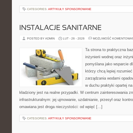
CATEGORIES:
ARTYKUŁY SPONSOROWANE
INSTALACJE SANITARNE
POSTED BY ADMIN
LUT - 26 - 2026
MOŻLIWOŚĆ KOMENTOWA
Ta strona to praktyczna ba
inżynierii wodnej oraz inżyni
pomyślana jako wsparcie d
którzy chcą lepiej rozumie
zarządzania wodami opadow
w duchu praktyki opartej n
kładziony jest na realne przypadki. W centrum zainteresowania zn
infrastrukturalnym: jej ujmowanie, uzdatnianie, przesył oraz kontr
omawiana jest droga nieczystości: od wpięć […]
CATEGORIES:
ARTYKUŁY SPONSOROWANE