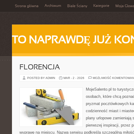
Archiwum
Kategorie
Strona główna
Białe Ściany
Moja Głow
TO NAPRAWDĘ JUŻ KO
FLORENCJA
POSTED BY ADMIN
MAR - 2 - 2026
MOŻLIWOŚĆ KOMENTOWAN
MojeSalento.pl to turystyc
osobach, które chcą poznać
pryzmat pocztówkowych kad
codzienność miast i miaste
plany urlopowe zamieniają s
pierwszej inspiracji, przez
wyprawę na miejscu. Nazwa serwisu podkreśla szczególną miłość 