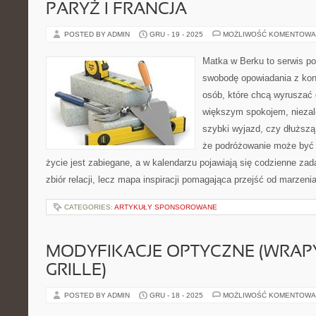
PARYŻ I FRANCJA
POSTED BY ADMIN
GRU - 19 - 2025
MOŻLIWOŚĆ KOMENTOWA
Matka w Berku to serwis po
swobodę opowiadania z kon
osób, które chcą wyruszać c
większym spokojem, niezale
szybki wyjazd, czy dłuższą
że podróżowanie może być 
życie jest zabiegane, a w kalendarzu pojawiają się codzienne zada
zbiór relacji, lecz mapa inspiracji pomagająca przejść od marzenia
CATEGORIES:
ARTYKUŁY SPONSOROWANE
MODYFIKACJE OPTYCZNE (WRAPY
GRILLE)
POSTED BY ADMIN
GRU - 18 - 2025
MOŻLIWOŚĆ KOMENTOWA