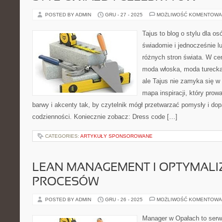
POSTED BY ADMIN
GRU - 27 - 2025
MOŻLIWOŚĆ KOMENTOWA
Tajus to blog o stylu dla os
świadomie i jednocześnie l
różnych stron świata. W cen
moda włoska, moda turecka
ale Tajus nie zamyka się w 
mapa inspiracji, który prowa
barwy i akcenty tak, by czytelnik mógł przetwarzać pomysły i do
codzienności. Koniecznie zobacz: Dress code […]
CATEGORIES:
ARTYKUŁY SPONSOROWANE
LEAN MANAGEMENT I OPTYMALI
PROCESÓW
POSTED BY ADMIN
GRU - 26 - 2025
MOŻLIWOŚĆ KOMENTOWA
Manager w Opałach to serwis