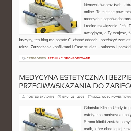
kierowników oraz tych, któr
online. To miejsce powstało
modnych sloganów dostarc
i realne rozwiązania. Jeśli 
awaryjnym, a Ty czujesz, ż
kryzysy, ten blog ma pomóc Ci złapać oddech i przełożyć zamies
także: Zarządzanie konfliktami i Case studies – sukcesy i porażki
CATEGORIES:
ARTYKUŁY SPONSOROWANE
MEDYCYNA ESTETYCZNA I BEZPI
PRZECIWWSKAZANIA DO ZABIE
POSTED BY ADMIN
GRU - 21 - 2025
MOŻLIWOŚĆ KOMENTOWA
Gdańska Klinika Urody to p
estetyczna medycyna spoty
Strona kliniki została pomy
osób, które chcą lepiej zro