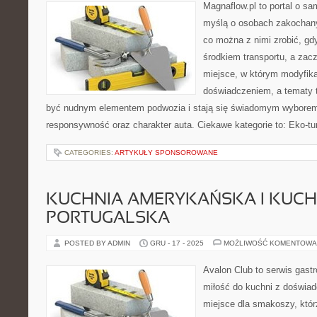
Magnaflow.pl to portal o s
myślą o osobach zakochany
co można z nimi zrobić, gdy
środkiem transportu, a zac
miejsce, w którym modyfika
doświadczeniem, a tematy t
być nudnym elementem podwozia i stają się świadomym wyborem
responsywność oraz charakter auta. Ciekawe kategorie to: Eko-tu
CATEGORIES:
ARTYKUŁY SPONSOROWANE
KUCHNIA AMERYKAŃSKA I KUCH
PORTUGALSKA
POSTED BY ADMIN
GRU - 17 - 2025
MOŻLIWOŚĆ KOMENTOWA
Avalon Club to serwis gast
miłość do kuchni z doświad
miejsce dla smakoszy, któr