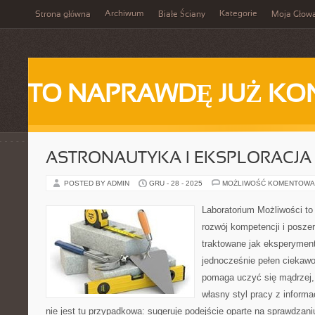
Archiwum
Kategorie
Strona główna
Białe Ściany
Moja Głow
TO NAPRAWDĘ JUŻ KO
ASTRONAUTYKA I EKSPLORACJ
POSTED BY ADMIN
GRU - 28 - 2025
MOŻLIWOŚĆ KOMENTOWA
Laboratorium Możliwości to
rozwój kompetencji i posze
traktowane jak eksperyment
jednocześnie pełen ciekawoś
pomaga uczyć się mądrzej,
własny styl pracy z informa
nie jest tu przypadkowa: sugeruje podejście oparte na sprawdzani