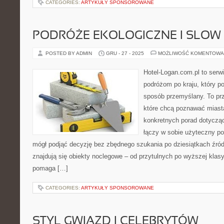
CATEGORIES:
ARTYKUŁY SPONSOROWANE
PODRÓŻE EKOLOGICZNE I SLOW
POSTED BY ADMIN
GRU - 27 - 2025
MOŻLIWOŚĆ KOMENTOWA
Hotel-Logan.com.pl to serw
podróżom po kraju, który 
sposób przemyślany. To prz
które chcą poznawać miasta
konkretnych porad dotyczą
łączy w sobie użyteczny por
mógł podjąć decyzję bez zbędnego szukania po dziesiątkach źró
znajdują się obiekty noclegowe – od przytulnych po wyższej klas
pomaga […]
CATEGORIES:
ARTYKUŁY SPONSOROWANE
STYL GWIAZD I CELEBRYTÓW