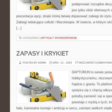
podejmować rozsądne decyzj
jest tylko zbiór ofertowych 
prezentacja opcji, dzięki której łatwiej dopasować zabiegi do stylu
Zabiegi redukujące cellulit i Mezoterapia. W świecie, w którym sk
[…]
CATEGORIES:
ARTYKUŁY SPONSOROWANE
ZAPASY I KRYKIET
POSTED BY ADMIN
GRU - 21 - 2025
MOŻLIWOŚĆ KOMENTOWA
DAPTORUN to serwis poświ
hobbystycznemu, niszowym
frajdzie z grania. To platfo
spotyka się z chęcią odkryw
potrafią zamienić się w opo
powstaje z myślą o tych, kt
hale, kameralne turnieje i ambicję w sercu, zamiast wielkich sta