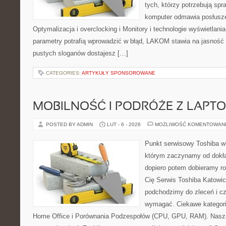
tych, którzy potrzebują sp
komputer odmawia posłusze
Optymalizacja i overclocking i Monitory i technologie wyświetlani
parametry potrafią wprowadzić w błąd, LAKOM stawia na jasność 
pustych sloganów dostajesz […]
CATEGORIES:
ARTYKUŁY SPONSOROWANE
MOBILNOŚĆ I PODRÓŻE Z LAPT
POSTED BY ADMIN
LUT - 6 - 2026
MOŻLIWOŚĆ KOMENTOWAN
Punkt serwisowy Toshiba w
którym zaczynamy od dokład
dopiero potem dobieramy roz
Cię Serwis Toshiba Katowic
podchodzimy do zleceń i cz
wymagać. Ciekawe kategori
Home Office i Porównania Podzespołów (CPU, GPU, RAM). Nasza 