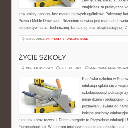
zewnętrzna, dach, strop albo
znajdziesz tu praktyczne 
zrozumiały sposób, bez marketingowych ogólników. Polecamy kat
Prawo i Meble Drewniane. Rdzeniem serwisu jest materiał drewnia
perspektyw naraz: technicznej, tartacznej oraz eksploatacyjnej. 
CATEGORIES:
ARTYKUŁY SPONSOROWANE
ŻYCIE SZKOŁY
POSTED BY ADMIN
LUT - 12 - 2026
MOŻLIWOŚĆ KOMENTOWA
Placówka szkolna w Popowi
edukacja splata się z wspi
szkolapopow.pl pokazuje ży
misję działań pedagogów i dz
poznawaniu świata od najwc
kolejne poziomy edukacyjn
szacunku oraz rozwoju. Dobre kategorie to Przyszłość edukacji 
(homeschooling). W centrum inicjatyw znajduje się dziecko oraz 