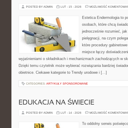
POSTED BY ADMIN
LUT - 15 - 2026
MOŻLIWOŚĆ KOMENTOWA
Estetica Endermologia to p
osobach, które chcą świado
jednocześnie rozumieć, jak 
pielęgnacji, na czym poleg
które procedury gabinetowe 
miejsce łączy doświadczeni
wyjaśnieniami o składnikach i mechanizmach zachodzących w skó
Dzięki temu czytelnik może wybierać rozwiązania bardziej świado
obietnice. Ciekawe kategorie to Trendy urodowe i […]
CATEGORIES:
ARTYKUŁY SPONSOROWANE
EDUKACJA NA ŚWIECIE
POSTED BY ADMIN
LUT - 14 - 2026
MOŻLIWOŚĆ KOMENTOWA
To oddolny serwis poświęco