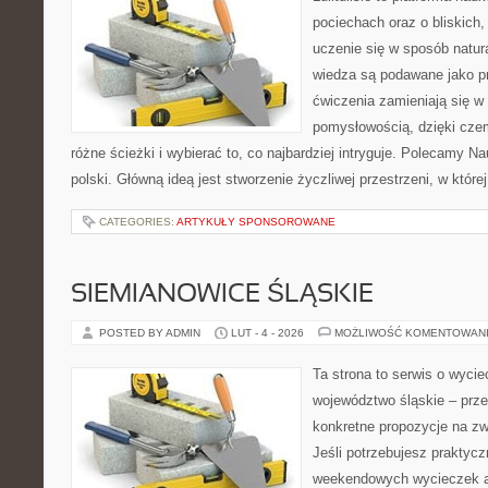
pociechach oraz o bliskich
uczenie się w sposób natur
wiedza są podawane jako p
ćwiczenia zamieniają się w 
pomysłowością, dzięki cz
różne ścieżki i wybierać to, co najbardziej intryguje. Polecamy N
polski. Główną ideą jest stworzenie życzliwej przestrzeni, w któr
CATEGORIES:
ARTYKUŁY SPONSOROWANE
SIEMIANOWICE ŚLĄSKIE
POSTED BY ADMIN
LUT - 4 - 2026
MOŻLIWOŚĆ KOMENTOWAN
Ta strona to serwis o wyci
województwo śląskie – prze
konkretne propozycje na zw
Jeśli potrzebujesz praktyc
weekendowych wycieczek a