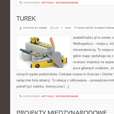
CATEGORIES:
ARTYKUŁY SPONSOROWANE
TUREK
POSTED BY ADMIN
LUT - 7 - 2026
MOŻLIWOŚĆ KOMENTOWAN
anabell-kalisz.pl to serwis
Wielkopolsce – miejscu, kt
różnorodnością. To miejsce
gdzie mapy spotykają się z
szukasz inspiracji na wypad
poza głównym szlakiem, zna
różnych typów podróżników. Ciekawe miasta to Kościan i Ostrów W
wyłącznie lista atrakcji. To relacja z odkrywania – prowadzona kr
potrafi być sielska, historyczna […]
CATEGORIES:
ARTYKUŁY SPONSOROWANE
PROJEKTY MIĘDZYNARODOWE