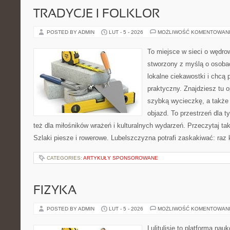
TRADYCJE I FOLKLOR
POSTED BY ADMIN
LUT - 5 - 2026
MOŻLIWOŚĆ KOMENTOWAN
To miejsce w sieci o wędro
stworzony z myślą o osobac
lokalne ciekawostki i chcą
praktyczny. Znajdziesz tu o
szybką wycieczkę, a także
objazd. To przestrzeń dla ty
też dla miłośników wrażeń i kulturalnych wydarzeń. Przeczytaj tak
Szlaki piesze i rowerowe. Lubelszczyzna potrafi zaskakiwać: raz
CATEGORIES:
ARTYKUŁY SPONSOROWANE
FIZYKA
POSTED BY ADMIN
LUT - 5 - 2026
MOŻLIWOŚĆ KOMENTOWAN
Lulitulisie to platforma na