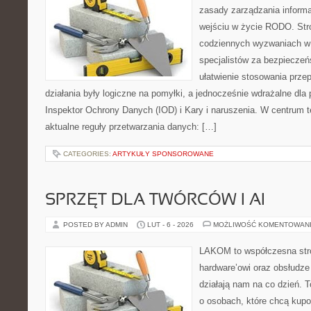
zasady zarządzania informa
wejściu w życie RODO. Stro
codziennych wyzwaniach w 
specjalistów za bezpieczeńs
ułatwienie stosowania prze
działania były logiczne na pomyłki, a jednocześnie wdrażalne dl
Inspektor Ochrony Danych (IOD) i Kary i naruszenia. W centrum t
aktualne reguły przetwarzania danych: […]
CATEGORIES:
ARTYKUŁY SPONSOROWANE
SPRZĘT DLA TWÓRCÓW I AI
POSTED BY ADMIN
LUT - 6 - 2026
MOŻLIWOŚĆ KOMENTOWAN
LAKOM to współczesna str
hardware’owi oraz obsłudze
działają nam na co dzień. 
o osobach, które chcą kupo