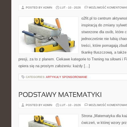
POSTED BY ADMIN
LUT - 10 - 2026
MOŻLIWOŚĆ KOMENTOWA
o2fit.pl to centrum aktywno
inspiracją do zmiany sylwetk
stworzone dla osób, które 
jednocześnie nie lubią chao
treści, które pomagają zb
tkankę tłuszczową, a takż
presji, za to z planem. Ciekawe kategorie to Trening na siłowni i Fi
opiera się na prostym założeniu: każdy […]
CATEGORIES:
ARTYKUŁY SPONSOROWANE
PODSTAWY MATEMATYKI
POSTED BY ADMIN
LUT - 10 - 2026
MOŻLIWOŚĆ KOMENTOWA
Strona „Matematyka dla każ
ćwiczeń, w której wzory prz