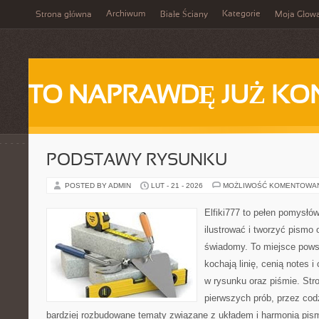
Archiwum
Kategorie
Strona główna
Białe Ściany
Moja Głow
TO NAPRAWDĘ JUŻ KO
PODSTAWY RYSUNKU
POSTED BY ADMIN
LUT - 21 - 2026
MOŻLIWOŚĆ KOMENTOWA
Elfiki777 to pełen pomysłów
ilustrować i tworzyć pismo
świadomy. To miejsce powst
kochają linię, cenią notes 
w rysunku oraz piśmie. Str
pierwszych prób, przez cod
bardziej rozbudowane tematy związane z układem i harmonią pism