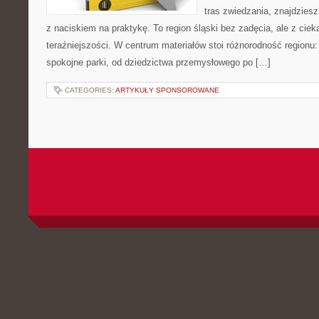
tras zwiedzania, znajdziesz
z naciskiem na praktykę. To region śląski bez zadęcia, ale z ciekaw
teraźniejszości. W centrum materiałów stoi różnorodność regionu:
spokojne parki, od dziedzictwa przemysłowego po […]
CATEGORIES:
ARTYKUŁY SPONSOROWANE