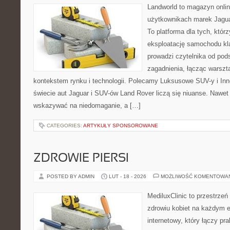
Landworld to magazyn onli
użytkownikach marek Jagua
To platforma dla tych, któr
eksploatację samochodu kl
prowadzi czytelnika od pod
zagadnienia, łącząc warszt
kontekstem rynku i technologii. Polecamy Luksusowe SUV-y i Inn
świecie aut Jaguar i SUV-ów Land Rover liczą się niuanse. Nawet 
wskazywać na niedomaganie, a […]
CATEGORIES:
ARTYKUŁY SPONSOROWANE
ZDROWIE PIERSI
POSTED BY ADMIN
LUT - 18 - 2026
MOŻLIWOŚĆ KOMENTOWA
MediluxClinic to przestrzeń
zdrowiu kobiet na każdym e
internetowy, który łączy pr