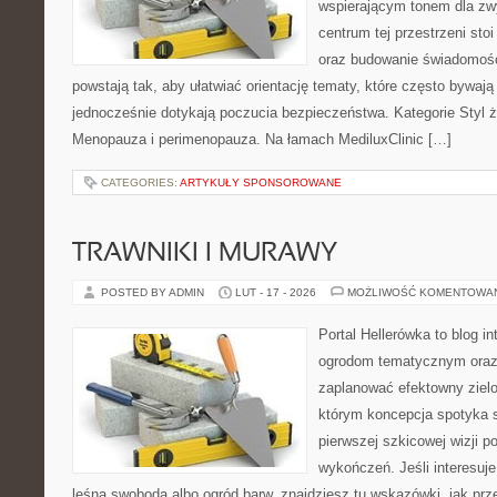
wspierającym tonem dla z
centrum tej przestrzeni sto
oraz budowanie świadomośc
powstają tak, aby ułatwiać orientację tematy, które często bywaj
jednocześnie dotykają poczucia bezpieczeństwa. Kategorie Styl ż
Menopauza i perimenopauza. Na łamach MediluxClinic […]
CATEGORIES:
ARTYKUŁY SPONSOROWANE
TRAWNIKI I MURAWY
POSTED BY ADMIN
LUT - 17 - 2026
MOŻLIWOŚĆ KOMENTOWA
Portal Hellerówka to blog i
ogrodom tematycznym oraz
zaplanować efektowny zielo
którym koncepcja spotyka s
pierwszej szkicowej wizji po
wykończeń. Jeśli interesuje
leśna swoboda albo ogród barw, znajdziesz tu wskazówki, jak prz