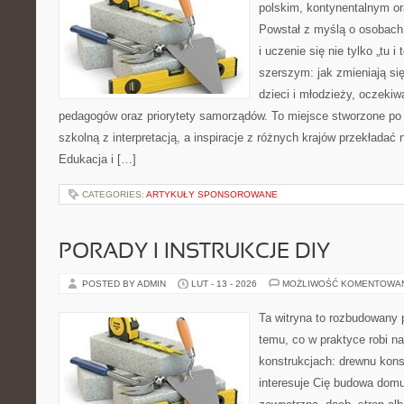
polskim, kontynentalnym 
Powstał z myślą o osobach,
i uczenie się nie tylko „tu i
szerszym: jak zmieniają si
dzieci i młodzieży, oczekiw
pedagogów oraz priorytety samorządów. To miejsce stworzone po 
szkolną z interpretacją, a inspiracje z różnych krajów przekładać
Edukacja i […]
CATEGORIES:
ARTYKUŁY SPONSOROWANE
PORADY I INSTRUKCJE DIY
POSTED BY ADMIN
LUT - 13 - 2026
MOŻLIWOŚĆ KOMENTOWA
Ta witryna to rozbudowany 
temu, co w praktyce robi n
konstrukcjach: drewnu kons
interesuje Cię budowa domu