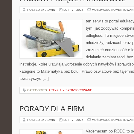
POSTED BY ADMIN
LUT - 7 - 2026
MOŻLIWOŚĆ KOMENTOWAN
ten serwis to portal edukacy
tym, jak zdobywać kompete
odległość. To miejsce stwor
młodzieży, rodzicach oraz 
zrozumieć codzienność e-lea
działanie zamiast teorii be
instrukcje, które ułatwiają wdrożenie dobrych nawyków i sprawdz
kategorie to Matematyka bez bólu i Prawo oświatowe bez tajemnic.
towarzyszyć […]
CATEGORIES:
ARTYKUŁY SPONSOROWANE
PORADY DLA FIRM
POSTED BY ADMIN
LUT - 7 - 2026
MOŻLIWOŚĆ KOMENTOWAN
Vademecum po RODO to ser