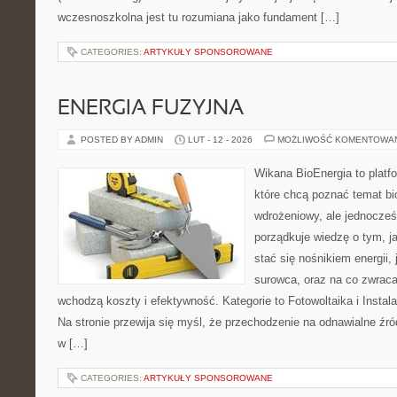
wczesnoszkolna jest tu rozumiana jako fundament […]
CATEGORIES:
ARTYKUŁY SPONSOROWANE
ENERGIA FUZYJNA
POSTED BY ADMIN
LUT - 12 - 2026
MOŻLIWOŚĆ KOMENTOWA
Wikana BioEnergia to platf
które chcą poznać temat bi
wdrożeniowy, ale jednocześn
porządkuje wiedzę o tym, j
stać się nośnikiem energii,
surowca, oraz na co zwrac
wchodzą koszty i efektywność. Kategorie to Fotowoltaika i Insta
Na stronie przewija się myśl, że przechodzenie na odnawialne źród
w […]
CATEGORIES:
ARTYKUŁY SPONSOROWANE