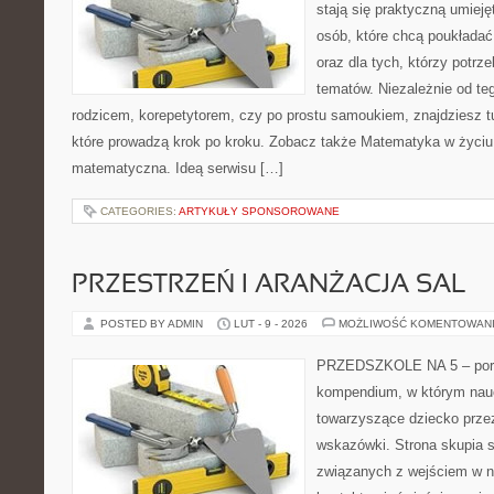
stają się praktyczną umieję
osób, które chcą poukłada
oraz dla tych, którzy potrz
tematów. Niezależnie od te
rodzicem, korepetytorem, czy po prostu samoukiem, znajdziesz 
które prowadzą krok po kroku. Zobacz także Matematyka w życiu
matematyczna. Ideą serwisu […]
CATEGORIES:
ARTYKUŁY SPONSOROWANE
PRZESTRZEŃ I ARANŻACJA SAL
POSTED BY ADMIN
LUT - 9 - 2026
MOŻLIWOŚĆ KOMENTOWAN
PRZEDSZKOLE NA 5 – porta
kompendium, w którym nauc
towarzyszące dziecko prze
wskazówki. Strona skupia s
związanych z wejściem w no