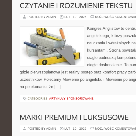
CZYTANIE I ROZUMIENIE TEKSTU
POSTED BY ADMIN
LUT - 19 - 2026
MOŻLIWOŚĆ KOMENTOWA
Kongres Anglistów to centr
angielskiego, którzy posz
nauczania i wdrażalnych na
kursantami. Strona powstał
ciągle podnoszą kompetencj
ciągłe doskonalenie. To punk
gdzie pierwszoplanowa jest realny postęp oraz komfort pracy zarów
uczestników. Polecamy Mówienie po angielsku i Mówienie po angie
na przekonaniu, że […]
CATEGORIES:
ARTYKUŁY SPONSOROWANE
MARKI PREMIUM I LUKSUSOWE
POSTED BY ADMIN
LUT - 19 - 2026
MOŻLIWOŚĆ KOMENTOWA