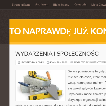
Archiwum
Kategorie
Strona główna
Białe Ściany
Moja Głow
TO NAPRAWDĘ JUŻ KO
WYDARZENIA I SPOŁECZNOŚĆ
POSTED BY ADMIN
KWI - 28 - 2026
MOŻLIWOŚĆ KOMENTOWA
Serwis poświęcony turystyc
miejsce dla osób, które ma
wodą, naturą oraz ruchem. 
się wokół spływów kajakow
użytkownik może znaleźć 
dotyczące organizacji woln
miejsce stworzone zarówno dla początkujących, jak i dla miłośn