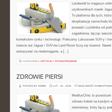
Landworld to magazyn onli
użytkownikach marek Jagua
To platforma dla tych, któr
eksploatację samochodu kl
prowadzi czytelnika od pod
zagadnienia, łącząc warszt
kontekstem rynku i technologii. Polecamy Luksusowe SUV-y i Inn
świecie aut Jaguar i SUV-ów Land Rover liczą się niuanse. Nawet 
wskazywać na niedomaganie, a […]
CATEGORIES:
ARTYKUŁY SPONSOROWANE
ZDROWIE PIERSI
POSTED BY ADMIN
LUT - 18 - 2026
MOŻLIWOŚĆ KOMENTOWA
MediluxClinic to przestrzeń
zdrowiu kobiet na każdym e
internetowy, który łączy pr