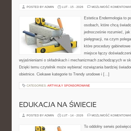
POSTED BY ADMIN
LUT - 15 - 2026
MOŻLIWOŚĆ KOMENTOWA
Estetica Endermologia to p
osobach, które chcą świado
jednocześnie rozumieć, jak 
pielęgnacji, na czym poleg
które procedury gabinetowe 
miejsce łączy doświadczeni
wyjaśnieniami o składnikach i mechanizmach zachodzących w skó
Dzięki temu czytelnik może wybierać rozwiązania bardziej świado
obietnice. Ciekawe kategorie to Trendy urodowe i […]
CATEGORIES:
ARTYKUŁY SPONSOROWANE
EDUKACJA NA ŚWIECIE
POSTED BY ADMIN
LUT - 14 - 2026
MOŻLIWOŚĆ KOMENTOWA
To oddolny serwis poświęco