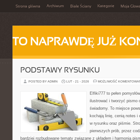
Archiwum
Kategorie
Strona główna
Białe Ściany
Moja Głow
TO NAPRAWDĘ JUŻ KO
PODSTAWY RYSUNKU
POSTED BY ADMIN
LUT - 21 - 2026
MOŻLIWOŚĆ KOMENTOWA
Elfiki777 to pełen pomysłów
ilustrować i tworzyć pismo
świadomy. To miejsce powst
kochają linię, cenią notes 
w rysunku oraz piśmie. Str
pierwszych prób, przez cod
bardziej rozbudowane tematy związane z układem i harmonią pism