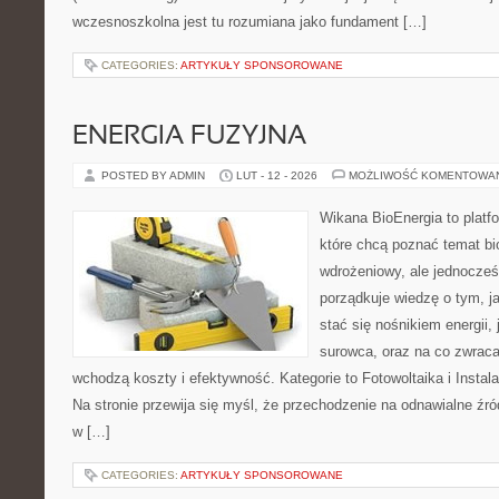
wczesnoszkolna jest tu rozumiana jako fundament […]
CATEGORIES:
ARTYKUŁY SPONSOROWANE
ENERGIA FUZYJNA
POSTED BY ADMIN
LUT - 12 - 2026
MOŻLIWOŚĆ KOMENTOWA
Wikana BioEnergia to platf
które chcą poznać temat bi
wdrożeniowy, ale jednocześn
porządkuje wiedzę o tym, j
stać się nośnikiem energii,
surowca, oraz na co zwrac
wchodzą koszty i efektywność. Kategorie to Fotowoltaika i Insta
Na stronie przewija się myśl, że przechodzenie na odnawialne źród
w […]
CATEGORIES:
ARTYKUŁY SPONSOROWANE