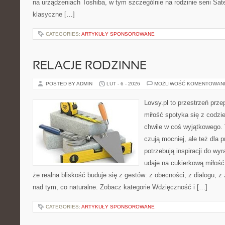
na urządzeniach Toshiba, w tym szczególnie na rodzinie serii Sate
klasyczne […]
CATEGORIES:
ARTYKUŁY SPONSOROWANE
RELACJE RODZINNE
POSTED BY ADMIN
LUT - 6 - 2026
MOŻLIWOŚĆ KOMENTOWAN
Lovsy.pl to przestrzeń prz
miłość spotyka się z codzi
chwile w coś wyjątkowego. T
czują mocniej, ale też dla 
potrzebują inspiracji do wy
udaje na cukierkową miłość
że realna bliskość buduje się z gestów: z obecności, z dialogu, z
nad tym, co naturalne. Zobacz kategorie Wdzięczność i […]
CATEGORIES:
ARTYKUŁY SPONSOROWANE