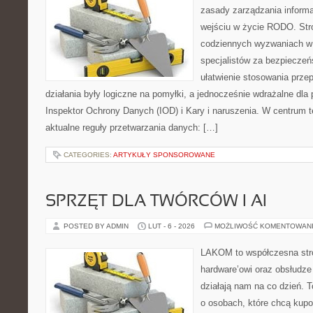
zasady zarządzania informa
wejściu w życie RODO. Stro
codziennych wyzwaniach w 
specjalistów za bezpieczeńs
ułatwienie stosowania prze
działania były logiczne na pomyłki, a jednocześnie wdrażalne dl
Inspektor Ochrony Danych (IOD) i Kary i naruszenia. W centrum t
aktualne reguły przetwarzania danych: […]
CATEGORIES:
ARTYKUŁY SPONSOROWANE
SPRZĘT DLA TWÓRCÓW I AI
POSTED BY ADMIN
LUT - 6 - 2026
MOŻLIWOŚĆ KOMENTOWAN
LAKOM to współczesna str
hardware’owi oraz obsłudze
działają nam na co dzień. 
o osobach, które chcą kupo