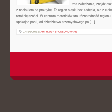
tras zwiedzania, znajdziesz
z naciskiem na praktykę. To region śląski bez zadęcia, ale z ciekaw
teraźniejszości. W centrum materiałów stoi różnorodność regionu:
spokojne parki, od dziedzictwa przemysłowego po […]
CATEGORIES:
ARTYKUŁY SPONSOROWANE