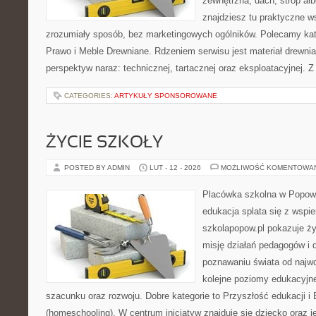
zewnętrzna, dach, strop albo
znajdziesz tu praktyczne 
zrozumiały sposób, bez marketingowych ogólników. Polecamy kat
Prawo i Meble Drewniane. Rdzeniem serwisu jest materiał drewnia
perspektyw naraz: technicznej, tartacznej oraz eksploatacyjnej. 
CATEGORIES:
ARTYKUŁY SPONSOROWANE
ŻYCIE SZKOŁY
POSTED BY ADMIN
LUT - 12 - 2026
MOŻLIWOŚĆ KOMENTOWA
Placówka szkolna w Popowi
edukacja splata się z wspi
szkolapopow.pl pokazuje ży
misję działań pedagogów i dz
poznawaniu świata od najwc
kolejne poziomy edukacyjn
szacunku oraz rozwoju. Dobre kategorie to Przyszłość edukacji 
(homeschooling). W centrum inicjatyw znajduje się dziecko oraz 