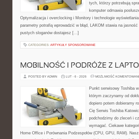
tych, którzy potrzebują sp
komputer odmawia posłusze
Optymalizacja i overclocking i Monitory i technologie wyświetlani
parametry potrafią wprowadzić w błąd, LAKOM stawia na jasność 
pustych sloganów dostajesz […]
CATEGORIES:
ARTYKUŁY SPONSOROWANE
MOBILNOŚĆ I PODRÓŻE Z LAPT
POSTED BY ADMIN
LUT - 6 - 2026
MOŻLIWOŚĆ KOMENTOWAN
Punkt serwisowy Toshiba w
którym zaczynamy od dokład
dopiero potem dobieramy roz
Cię Serwis Toshiba Katowic
podchodzimy do zleceń i cz
wymagać. Ciekawe kategori
Home Office i Porównania Podzespołów (CPU, GPU, RAM). Nasza 