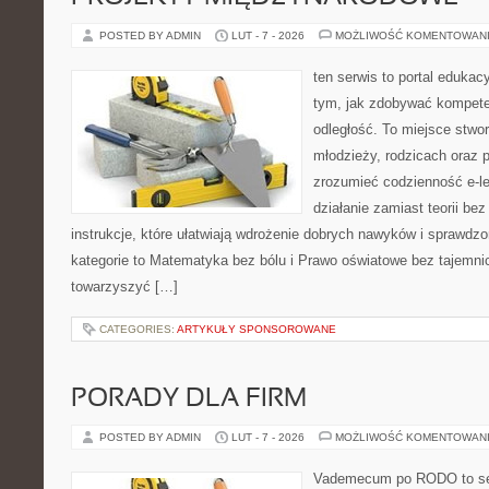
POSTED BY ADMIN
LUT - 7 - 2026
MOŻLIWOŚĆ KOMENTOWAN
ten serwis to portal edukacy
tym, jak zdobywać kompete
odległość. To miejsce stwor
młodzieży, rodzicach oraz 
zrozumieć codzienność e-lea
działanie zamiast teorii be
instrukcje, które ułatwiają wdrożenie dobrych nawyków i sprawdz
kategorie to Matematyka bez bólu i Prawo oświatowe bez tajemnic.
towarzyszyć […]
CATEGORIES:
ARTYKUŁY SPONSOROWANE
PORADY DLA FIRM
POSTED BY ADMIN
LUT - 7 - 2026
MOŻLIWOŚĆ KOMENTOWAN
Vademecum po RODO to ser