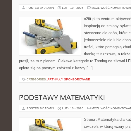
POSTED BY ADMIN
LUT - 10 - 2026
MOŻLIWOŚĆ KOMENTOWA
o2fit.pl to centrum aktywno
inspiracją do zmiany sylwetk
stworzone dla osób, które 
jednocześnie nie lubią chao
treści, które pomagają zb
tkankę tłuszczową, a takż
presji, za to z planem. Ciekawe kategorie to Trening na siłowni i Fi
opiera się na prostym założeniu: każdy […]
CATEGORIES:
ARTYKUŁY SPONSOROWANE
PODSTAWY MATEMATYKI
POSTED BY ADMIN
LUT - 10 - 2026
MOŻLIWOŚĆ KOMENTOWA
Strona „Matematyka dla każ
ćwiczeń, w której wzory prz