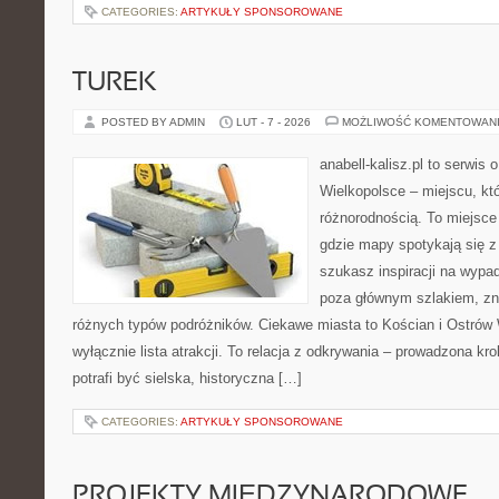
CATEGORIES:
ARTYKUŁY SPONSOROWANE
TUREK
POSTED BY ADMIN
LUT - 7 - 2026
MOŻLIWOŚĆ KOMENTOWAN
anabell-kalisz.pl to serwis
Wielkopolsce – miejscu, kt
różnorodnością. To miejsce
gdzie mapy spotykają się z
szukasz inspiracji na wypad
poza głównym szlakiem, zna
różnych typów podróżników. Ciekawe miasta to Kościan i Ostrów W
wyłącznie lista atrakcji. To relacja z odkrywania – prowadzona kr
potrafi być sielska, historyczna […]
CATEGORIES:
ARTYKUŁY SPONSOROWANE
PROJEKTY MIĘDZYNARODOWE