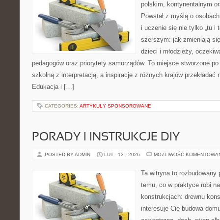
polskim, kontynentalnym 
Powstał z myślą o osobach,
i uczenie się nie tylko „tu i
szerszym: jak zmieniają si
dzieci i młodzieży, oczekiw
pedagogów oraz priorytety samorządów. To miejsce stworzone po 
szkolną z interpretacją, a inspiracje z różnych krajów przekładać
Edukacja i […]
CATEGORIES:
ARTYKUŁY SPONSOROWANE
PORADY I INSTRUKCJE DIY
POSTED BY ADMIN
LUT - 13 - 2026
MOŻLIWOŚĆ KOMENTOWA
Ta witryna to rozbudowany 
temu, co w praktyce robi n
konstrukcjach: drewnu kons
interesuje Cię budowa domu