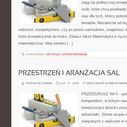
stają się praktyczną umieję
osób, które chcą poukłada
oraz dla tych, którzy potrz
tematów. Niezależnie od te
rodzicem, korepetytorem, czy po prostu samoukiem, znajdziesz 
które prowadzą krok po kroku. Zobacz także Matematyka w życiu
matematyczna. Ideą serwisu […]
CATEGORIES:
ARTYKUŁY SPONSOROWANE
PRZESTRZEŃ I ARANŻACJA SAL
POSTED BY ADMIN
LUT - 9 - 2026
MOŻLIWOŚĆ KOMENTOWAN
PRZEDSZKOLE NA 5 – porta
kompendium, w którym nauc
towarzyszące dziecko prze
wskazówki. Strona skupia s
związanych z wejściem w no