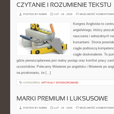
CZYTANIE I ROZUMIENIE TEKSTU
POSTED BY ADMIN
LUT - 19 - 2026
MOŻLIWOŚĆ KOMENTOWA
Kongres Anglistów to centr
angielskiego, którzy posz
nauczania i wdrażalnych na
kursantami. Strona powstał
ciągle podnoszą kompetencj
ciągłe doskonalenie. To punk
gdzie pierwszoplanowa jest realny postęp oraz komfort pracy zarów
uczestników. Polecamy Mówienie po angielsku i Mówienie po angie
na przekonaniu, że […]
CATEGORIES:
ARTYKUŁY SPONSOROWANE
MARKI PREMIUM I LUKSUSOWE
POSTED BY ADMIN
LUT - 19 - 2026
MOŻLIWOŚĆ KOMENTOWA