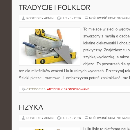
TRADYCJE I FOLKLOR
POSTED BY ADMIN
LUT - 5 - 2026
MOŻLIWOŚĆ KOMENTOWAN
To miejsce w sieci o wędro
stworzony z myślą o osobac
lokalne ciekawostki i chcą
praktyczny. Znajdziesz tu o
szybką wycieczkę, a także
objazd. To przestrzeń dla ty
też dla miłośników wrażeń i kulturalnych wydarzeń. Przeczytaj tak
Szlaki piesze i rowerowe. Lubelszczyzna potrafi zaskakiwać: raz
CATEGORIES:
ARTYKUŁY SPONSOROWANE
FIZYKA
POSTED BY ADMIN
LUT - 5 - 2026
MOŻLIWOŚĆ KOMENTOWAN
Lulitulisie to platforma na