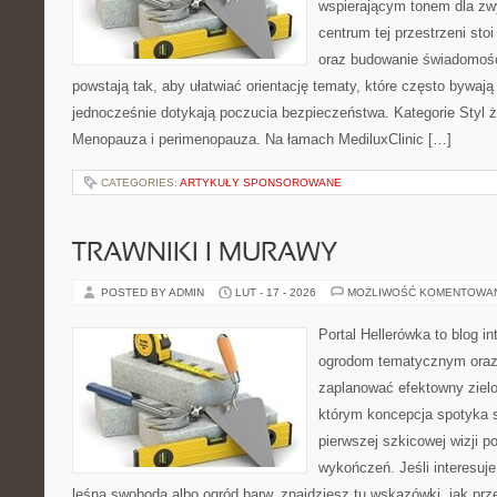
wspierającym tonem dla z
centrum tej przestrzeni sto
oraz budowanie świadomośc
powstają tak, aby ułatwiać orientację tematy, które często bywaj
jednocześnie dotykają poczucia bezpieczeństwa. Kategorie Styl ż
Menopauza i perimenopauza. Na łamach MediluxClinic […]
CATEGORIES:
ARTYKUŁY SPONSOROWANE
TRAWNIKI I MURAWY
POSTED BY ADMIN
LUT - 17 - 2026
MOŻLIWOŚĆ KOMENTOWA
Portal Hellerówka to blog i
ogrodom tematycznym oraz
zaplanować efektowny zielo
którym koncepcja spotyka s
pierwszej szkicowej wizji po
wykończeń. Jeśli interesuje
leśna swoboda albo ogród barw, znajdziesz tu wskazówki, jak prz