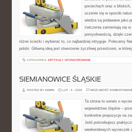
pociechach oraz o bliskich
uczenie się w sposób natur
wiedza są podawane jako p
ćwiczenia zamieniają się w 
pomysłowością, dzięki cz
różne ścieżki i wybierać to, co najbardziej intryguje. Polecamy N
polski. Główną ideą jest stworzenie życzliwej przestrzeni, w któr
CATEGORIES:
ARTYKUŁY SPONSOROWANE
SIEMIANOWICE ŚLĄSKIE
POSTED BY ADMIN
LUT - 4 - 2026
MOŻLIWOŚĆ KOMENTOWAN
Ta strona to serwis o wyci
województwo śląskie – prze
konkretne propozycje na zw
Jeśli potrzebujesz praktyc
weekendowych wycieczek a