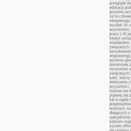
przegląda d
edukacji po
poziomu ucz
że to człowi
interpretują
rezultat. AI 
asystentem,
praca z AI j
kiedyś umiej
standardem, 
związanych z
formułowani
engineering)
wyników gen
domenowej z
rozumienie 
związanych z
ludzi, którzy
efektywnie 
przyszłości,
historia ma 
pojawią się 
lub w ogóle 
projektantów
branżach, ku
dbających o 
specjalistów
ludziom mąd
życiem offli
nie umiemy j