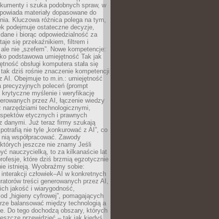
okumenty i szuka podobnych spraw, w
dpowiada materiały dopasowane do
nia. Kluczowa różnica polega na tym,
ek podejmuje ostateczne decyzje,
c dane i biorąc odpowiedzialność za
staje się przekaźnikiem, filtrem i
 ale nie „szefem”. Nowe kompetencje:
ako podstawowa umiejętność Tak jak
ętność obsługi komputera stała się
tak dziś rośnie znaczenie kompetencji
 AI. Obejmuje to m.in.: umiejętność
a precyzyjnych poleceń (prompt
, krytyczne myślenie i weryfikację
erowanych przez AI, łączenie wiedzy
 narzędziami technologicznymi,
aspektów etycznych i prawnych
 danymi. Już teraz firmy szukają
 potrafią nie tyle „konkurować z AI”, co
z nią współpracować. Zawody
 których jeszcze nie znamy Jeśli
być nauczycielką, to za kilkanaście lat
profesje, które dziś brzmią egzotycznie
nie istnieją. Wyobraźmy sobie:
 interakcji człowiek–AI w konkretnych
ratorów treści generowanych przez AI,
ich jakość i wiarygodność,
 od „higieny cyfrowej”, pomagających
rze balansować między technologią a
ne. Do tego dochodzą obszary, których
eszcze przewidzieć – tak jak kiedyś