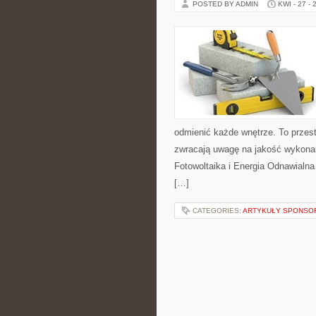
POSTED BY ADMIN
KWI - 27 - 
odmienić każde wnętrze. To przest
zwracają uwagę na jakość wykonan
Fotowoltaika i Energia Odnawialna
[…]
CATEGORIES:
ARTYKUŁY SPONS