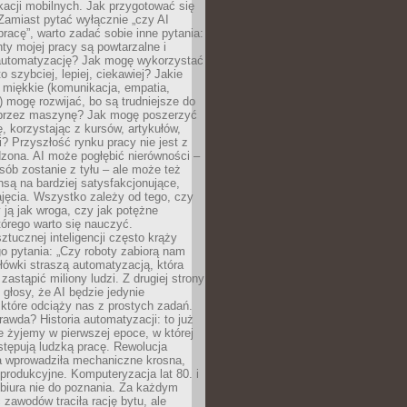
kacji mobilnych. Jak przygotować się
Zamiast pytać wyłącznie „czy AI
pracę”, warto zadać sobie inne pytania:
ty mojej pracy są powtarzalne i
automatyzację? Jak mogę wykorzystać
to szybciej, lepiej, ciekawiej? Jakie
 miękkie (komunikacja, empatia,
 mogę rozwijać, bo są trudniejsze do
 przez maszynę? Jak mogę poszerzyć
, korzystając z kursów, artykułów,
? Przyszłość rynku pracy nie jest z
zona. AI może pogłębić nierówności –
osób zostanie z tyłu – ale może też
nsą na bardziej satysfakcjonujące,
jęcia. Wszystko zależy od tego, czy
 ją jak wroga, czy jak potężne
tórego warto się nauczyć.
ztucznej inteligencji często krąży
o pytania: „Czy roboty zabiorą nam
łówki straszą automatyzacją, która
astąpić miliony ludzi. Z drugiej strony
 głosy, że AI będzie jedynie
które odciąży nas z prostych zadań.
rawda? Historia automatyzacji: to już
ie żyjemy w pierwszej epoce, w której
tępują ludzką pracę. Rewolucja
 wprowadziła mechaniczne krosna,
e produkcyjne. Komputeryzacja lat 80. i
 biura nie do poznania. Za każdym
zawodów traciła rację bytu, ale