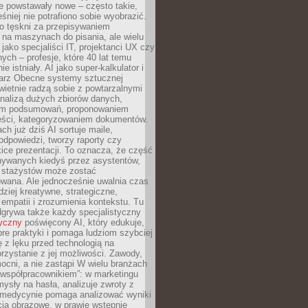
e powstawały nowe – często takie,
śniej nie potrafiono sobie wyobrazić.
o tęskni za przepisywaniem
na maszynach do pisania, ale wielu
 jako specjaliści IT, projektanci UX czy
nych – profesje, które 40 lat temu
ie istniały. AI jako super-kalkulator i
tarz Obecne systemy sztucznej
 świetnie radzą sobie z powtarzalnymi
nalizą dużych zbiorów danych,
em podsumowań, proponowaniem
reści, kategoryzowaniem dokumentów.
ch już dziś AI sortuje maile,
dpowiedzi, tworzy raporty czy
ice prezentacji. To oznacza, że część
ywanych kiedyś przez asystentów,
y stażystów może zostać
wana. Ale jednocześnie uwalnia czas
dziej kreatywne, strategiczne,
mpatii i zrozumienia kontekstu. Tu
dgrywa także każdy specjalistyczny
tyczny
poświęcony AI, który edukuje,
re praktyki i pomaga ludziom szybciej
ę z lęku przed technologią na
zystanie z jej możliwości. Zawody,
ocni, a nie zastąpi W wielu branżach
 „współpracownikiem”: w marketingu
sły na hasła, analizuje zwroty z
 medycynie pomaga analizować wyniki
cia obrazowe, w prawie wstępnie