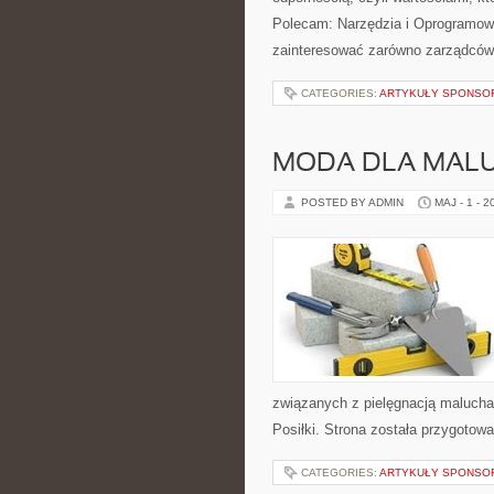
Polecam: Narzędzia i Oprogramowan
zainteresować zarówno zarządców 
CATEGORIES:
ARTYKUŁY SPONS
MODA DLA MAL
POSTED BY ADMIN
MAJ - 1 - 2
związanych z pielęgnacją malucha.
Posiłki. Strona została przygotow
CATEGORIES:
ARTYKUŁY SPONS