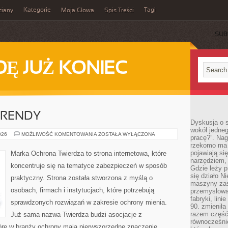
Kategorie
Tagi
ciany
Moja Głowa
Spis Treści
SUB
Ę JUŻ KONIEC
TRENDY
Dyskusja o s
wokół jedneg
AKTUALNOŚCI
026
MOŻLIWOŚĆ KOMENTOWANIA
ZOSTAŁA WYŁĄCZONA
pracę?”. Nag
I
rzekomo ma z
TRENDY
pojawiają się
Marka Ochrona Twierdza to strona internetowa, które
narzędziem, 
koncentruje się na tematyce zabezpieczeń w sposób
Gdzie leży p
się działo N
praktyczny. Strona została stworzona z myślą o
maszyny zas
osobach, firmach i instytucjach, które potrzebują
przemysłowa
fabryki, lini
sprawdzonych rozwiązań w zakresie ochrony mienia.
90. zmieniła
razem część 
Już sama nazwa Twierdza budzi asocjacje z
równocześni
tóre w branży ochrony mają pierwszorzędne znaczenie.