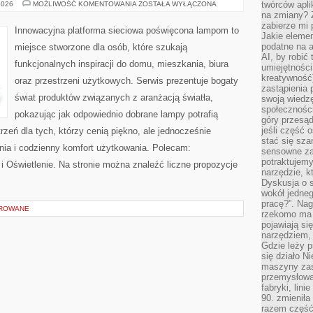
EKO
twórców apli
2026
MOŻLIWOŚĆ KOMENTOWANIA
ZOSTAŁA WYŁĄCZONA
I
na zmiany? 
OSZCZĘDZANIE
zabierze mi 
ENERGII
Innowacyjna platforma sieciowa poświęcona lampom to
Jakie elemen
podatne na 
miejsce stworzone dla osób, które szukają
AI, by robić 
funkcjonalnych inspiracji do domu, mieszkania, biura
umiejętności
kreatywność)
oraz przestrzeni użytkowych. Serwis prezentuje bogaty
zastąpienia
świat produktów związanych z aranżacją światła,
swoją wiedzę
społeczności
pokazując jak odpowiednio dobrane lampy potrafią
góry przesąd
jeśli część 
rzeń dla tych, którzy cenią piękno, ale jednocześnie
stać się sza
ia i codzienny komfort użytkowania. Polecam:
sensowne za
potraktujemy
 i Oświetlenie. Na stronie można znaleźć liczne propozycje
narzędzie, k
Dyskusja o s
wokół jedneg
pracę?”. Nag
OROWANE
rzekomo ma z
pojawiają się
narzędziem, 
Gdzie leży p
się działo N
maszyny zas
przemysłowa
fabryki, lini
90. zmieniła
razem część 