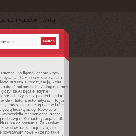
SCRIBE
FACEBOOK
TWITTER
ztucznej inteligencji często krąży
o pytania: „Czy roboty zabiorą nam
łówki straszą automatyzacją, która
astąpić miliony ludzi. Z drugiej strony
 głosy, że AI będzie jedynie
które odciąży nas z prostych zadań.
rawda? Historia automatyzacji: to już
ie żyjemy w pierwszej epoce, w której
tępują ludzką pracę. Rewolucja
 wprowadziła mechaniczne krosna,
e produkcyjne. Komputeryzacja lat 80. i
 biura nie do poznania. Za każdym
zawodów traciła rację bytu, ale
e powstawały nowe – często takie,