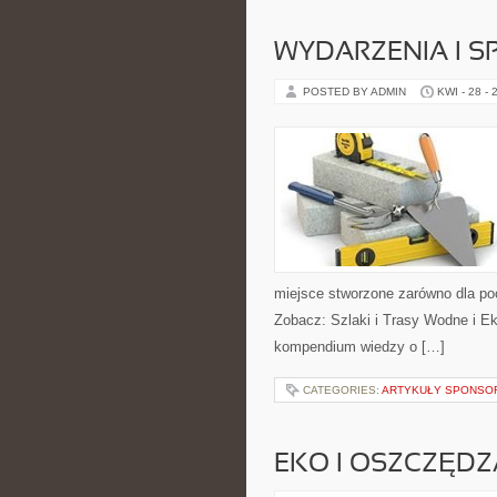
WYDARZENIA I 
POSTED BY ADMIN
KWI - 28 - 
miejsce stworzone zarówno dla po
Zobacz: Szlaki i Trasy Wodne i E
kompendium wiedzy o […]
CATEGORIES:
ARTYKUŁY SPONS
EKO I OSZCZĘDZA