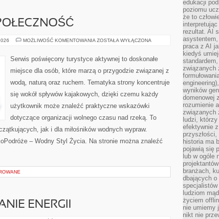
edukacji po
poziomu ucz
że to człowi
SPOŁECZNOŚĆ
interpretują
rezultat. AI 
asystentem,
WYDARZENIA
2026
MOŻLIWOŚĆ KOMENTOWANIA
ZOSTAŁA WYŁĄCZONA
I
praca z AI j
SPOŁECZNOŚĆ
kiedyś umiej
Serwis poświęcony turystyce aktywnej to doskonałe
standardem, 
związanych z
miejsce dla osób, które marzą o przygodzie związanej z
formułowani
wodą, naturą oraz ruchem. Tematyka strony koncentruje
engineering)
wyników gen
się wokół spływów kajakowych, dzięki czemu każdy
domenowej z
rozumienie 
użytkownik może znaleźć praktyczne wskazówki
związanych z
dotyczące organizacji wolnego czasu nad rzeką. To
ludzi, którzy
efektywnie 
czątkujących, jak i dla miłośników wodnych wypraw.
przyszłości,
koPodróże – Wodny Styl Życia. Na stronie można znaleźć
historia ma 
pojawią się 
lub w ogóle 
projektantów
branżach, ku
OROWANE
dbających o 
specjalistów
ludziom mąd
życiem offli
NIE ENERGII
nie umiemy j
nikt nie prz