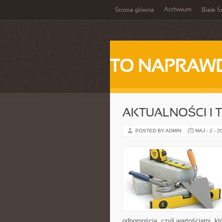
Archiwum
Strona główna
Białe Ś
TO NAPRAWD
AKTUALNOŚCI I 
POSTED BY ADMIN
MAJ - 2 - 2
odpornością, czyli wartościami, k