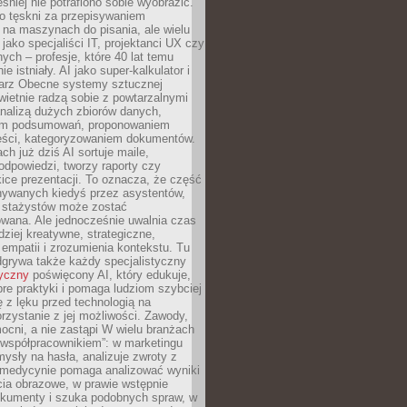
śniej nie potrafiono sobie wyobrazić.
o tęskni za przepisywaniem
na maszynach do pisania, ale wielu
 jako specjaliści IT, projektanci UX czy
nych – profesje, które 40 lat temu
ie istniały. AI jako super-kalkulator i
tarz Obecne systemy sztucznej
 świetnie radzą sobie z powtarzalnymi
nalizą dużych zbiorów danych,
em podsumowań, proponowaniem
reści, kategoryzowaniem dokumentów.
ch już dziś AI sortuje maile,
dpowiedzi, tworzy raporty czy
ice prezentacji. To oznacza, że część
ywanych kiedyś przez asystentów,
y stażystów może zostać
wana. Ale jednocześnie uwalnia czas
dziej kreatywne, strategiczne,
mpatii i zrozumienia kontekstu. Tu
dgrywa także każdy specjalistyczny
tyczny
poświęcony AI, który edukuje,
re praktyki i pomaga ludziom szybciej
ę z lęku przed technologią na
zystanie z jej możliwości. Zawody,
ocni, a nie zastąpi W wielu branżach
 „współpracownikiem”: w marketingu
sły na hasła, analizuje zwroty z
 medycynie pomaga analizować wyniki
cia obrazowe, w prawie wstępnie
okumenty i szuka podobnych spraw, w