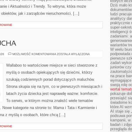
których wcze
Dziś mało kt
ie i Aktualności i Trendy. To witryna, która może
dokumentów 
obiektów, jak i zarządców nieruchomości, […]
ludzi pracuje
analitycy da
praktycznie n
OROWANE
super-sekre
inteligencji
zadaniami: a
generowani
UCHA
wariantów t
W wielu biura
podpowiada o
MODA
026
MOŻLIWOŚĆ KOMENTOWANIA
ZOSTAŁA WYŁĄCZONA
DLA
pierwsze szk
MALUCHA
zadań wykon
Wallaboo to wartościowe miejsce w sieci stworzone z
juniorów cz
zautomatyzo
myślą o osobach opiekujących się dziećmi, którzy
na prace bar
szukają codziennych porad dotyczących maluchów.
wymagające e
swoją rolę o
Strona skupia się na tym, co w pierwszych miesiącach i
wortal tema
latach życia dziecka jest naprawdę ważne: komforcie.
pokazuje dob
przesiąść si
To serwis, w którym można znaleźć wiele tematów
świadome kor
które AI wzm
 Nowe kategorie na stronie to: Mama i Tata i Karmienie i
AI staje się
ana z myślą o osobach, które chcą […]
podsuwa pomy
kampanii, w
badań i zdję
OROWANE
przegląda d