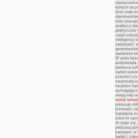
równocześni
których wcze
Dziś mało kt
dokumentów 
ludzi pracuje
analitycy da
praktycznie n
super-sekre
inteligencji
zadaniami: a
generowani
wariantów t
W wielu biura
podpowiada o
pierwsze szk
zadań wykon
juniorów cz
zautomatyzo
na prace bar
wymagające e
swoją rolę o
wortal tema
pokazuje dob
przesiąść si
świadome kor
które AI wzm
AI staje się
podsuwa pomy
kampanii, w
badań i zdję