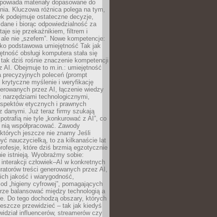
dpowiada materiały dopasowane do
nia. Kluczowa różnica polega na tym,
ek podejmuje ostateczne decyzje,
c dane i biorąc odpowiedzialność za
staje się przekaźnikiem, filtrem i
 ale nie „szefem”. Nowe kompetencje:
ako podstawowa umiejętność Tak jak
ętność obsługi komputera stała się
tak dziś rośnie znaczenie kompetencji
 AI. Obejmuje to m.in.: umiejętność
a precyzyjnych poleceń (prompt
, krytyczne myślenie i weryfikację
erowanych przez AI, łączenie wiedzy
 narzędziami technologicznymi,
aspektów etycznych i prawnych
 danymi. Już teraz firmy szukają
 potrafią nie tyle „konkurować z AI”, co
z nią współpracować. Zawody
 których jeszcze nie znamy Jeśli
być nauczycielką, to za kilkanaście lat
profesje, które dziś brzmią egzotycznie
nie istnieją. Wyobraźmy sobie:
 interakcji człowiek–AI w konkretnych
ratorów treści generowanych przez AI,
ich jakość i wiarygodność,
 od „higieny cyfrowej”, pomagających
rze balansować między technologią a
ne. Do tego dochodzą obszary, których
eszcze przewidzieć – tak jak kiedyś
ewidział influencerów, streamerów czy