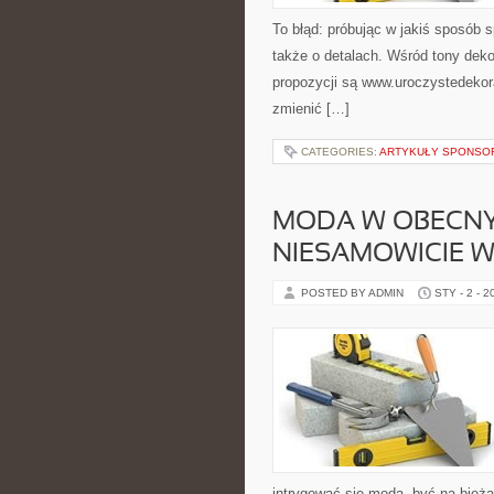
To błąd: próbując w jakiś sposób
także o detalach. Wśród tony deko
propozycji są www.uroczystedekora
zmienić […]
CATEGORIES:
ARTYKUŁY SPONS
MODA W OBECNYC
NIESAMOWICIE W
POSTED BY ADMIN
STY - 2 - 2
intrygować się modą, być na bieżą