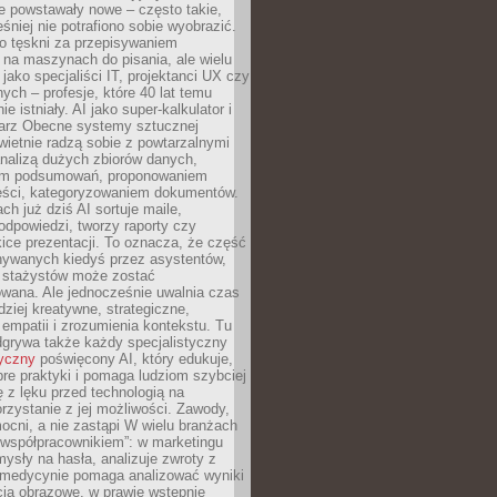
e powstawały nowe – często takie,
śniej nie potrafiono sobie wyobrazić.
o tęskni za przepisywaniem
na maszynach do pisania, ale wielu
 jako specjaliści IT, projektanci UX czy
nych – profesje, które 40 lat temu
ie istniały. AI jako super-kalkulator i
tarz Obecne systemy sztucznej
 świetnie radzą sobie z powtarzalnymi
nalizą dużych zbiorów danych,
em podsumowań, proponowaniem
reści, kategoryzowaniem dokumentów.
ch już dziś AI sortuje maile,
dpowiedzi, tworzy raporty czy
ice prezentacji. To oznacza, że część
ywanych kiedyś przez asystentów,
y stażystów może zostać
wana. Ale jednocześnie uwalnia czas
dziej kreatywne, strategiczne,
mpatii i zrozumienia kontekstu. Tu
dgrywa także każdy specjalistyczny
tyczny
poświęcony AI, który edukuje,
re praktyki i pomaga ludziom szybciej
ę z lęku przed technologią na
zystanie z jej możliwości. Zawody,
ocni, a nie zastąpi W wielu branżach
 „współpracownikiem”: w marketingu
sły na hasła, analizuje zwroty z
 medycynie pomaga analizować wyniki
cia obrazowe, w prawie wstępnie