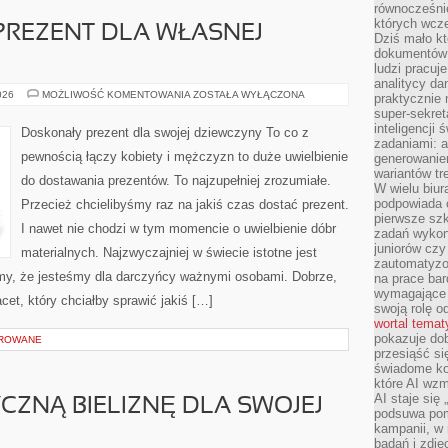
równocześni
których wcze
PREZENT DLA WŁASNEJ
Dziś mało kt
dokumentów 
ludzi pracuje
analitycy da
FANTASTYCZNY
026
MOŻLIWOŚĆ KOMENTOWANIA
ZOSTAŁA WYŁĄCZONA
praktycznie n
PREZENT
super-sekre
DLA
WŁASNEJ
inteligencji
Doskonały prezent dla swojej dziewczyny To co z
KOBIETY
zadaniami: a
pewnością łączy kobiety i mężczyzn to duże uwielbienie
generowani
wariantów t
do dostawania prezentów. To najzupełniej zrozumiałe.
W wielu biura
podpowiada o
Przecież chcielibyśmy raz na jakiś czas dostać prezent.
pierwsze szk
I nawet nie chodzi w tym momencie o uwielbienie dóbr
zadań wykon
juniorów cz
materialnych. Najzwyczajniej w świecie istotne jest
zautomatyzo
iemy, że jesteśmy dla darczyńcy ważnymi osobami. Dobrze,
na prace bar
wymagające e
acet, który chciałby sprawić jakiś […]
swoją rolę o
wortal tema
pokazuje dob
OROWANE
przesiąść si
świadome kor
które AI wzm
AI staje się
YCZNĄ BIELIZNĘ DLA SWOJEJ
podsuwa pomy
kampanii, w
badań i zdję