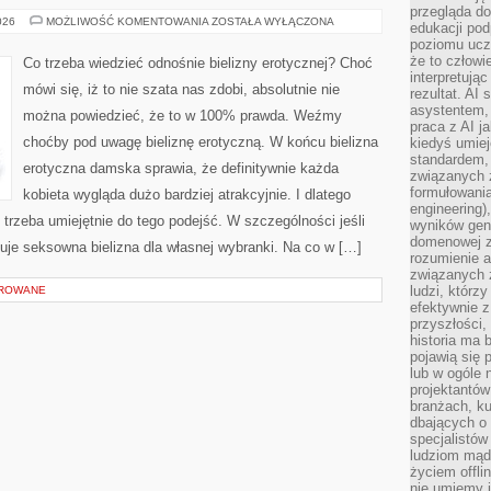
przegląda d
JAK
026
MOŻLIWOŚĆ KOMENTOWANIA
ZOSTAŁA WYŁĄCZONA
edukacji po
KUPIĆ
poziomu ucz
EROTYCZNĄ
BIELIZNĘ
że to człowi
Co trzeba wiedzieć odnośnie bielizny erotycznej? Choć
DLA
interpretują
SWOJEJ
mówi się, iż to nie szata nas zdobi, absolutnie nie
rezultat. AI 
DZIEWCZYNY?
asystentem,
można powiedzieć, że to w 100% prawda. Weźmy
praca z AI j
choćby pod uwagę bieliznę erotyczną. W końcu bielizna
kiedyś umiej
standardem, 
erotyczna damska sprawia, że definitywnie każda
związanych z
formułowani
kobieta wygląda dużo bardziej atrakcyjnie. I dlatego
engineering)
 trzeba umiejętnie do tego podejść. W szczególności jeśli
wyników gen
domenowej z
suje seksowna bielizna dla własnej wybranki. Na co w […]
rozumienie 
związanych z
ludzi, którzy
OROWANE
efektywnie 
przyszłości,
historia ma 
pojawią się 
lub w ogóle 
projektantów
branżach, ku
dbających o 
specjalistów
ludziom mąd
życiem offli
nie umiemy j