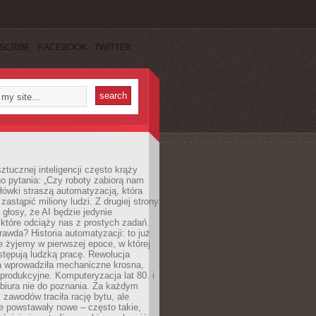
SCRIBE
FACEBOOK
TWITTER
ztucznej inteligencji często krąży
o pytania: „Czy roboty zabiorą nam
łówki straszą automatyzacją, która
astąpić miliony ludzi. Z drugiej strony
 głosy, że AI będzie jedynie
które odciąży nas z prostych zadań.
rawda? Historia automatyzacji: to już
ie żyjemy w pierwszej epoce, w której
tępują ludzką pracę. Rewolucja
 wprowadziła mechaniczne krosna,
e produkcyjne. Komputeryzacja lat 80. i
 biura nie do poznania. Za każdym
zawodów traciła rację bytu, ale
e powstawały nowe – często takie,