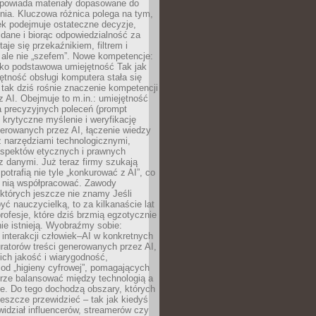
dpowiada materiały dopasowane do
nia. Kluczowa różnica polega na tym,
ek podejmuje ostateczne decyzje,
c dane i biorąc odpowiedzialność za
staje się przekaźnikiem, filtrem i
 ale nie „szefem”. Nowe kompetencje:
ako podstawowa umiejętność Tak jak
ętność obsługi komputera stała się
tak dziś rośnie znaczenie kompetencji
 AI. Obejmuje to m.in.: umiejętność
a precyzyjnych poleceń (prompt
, krytyczne myślenie i weryfikację
erowanych przez AI, łączenie wiedzy
 narzędziami technologicznymi,
aspektów etycznych i prawnych
 danymi. Już teraz firmy szukają
 potrafią nie tyle „konkurować z AI”, co
z nią współpracować. Zawody
 których jeszcze nie znamy Jeśli
być nauczycielką, to za kilkanaście lat
profesje, które dziś brzmią egzotycznie
nie istnieją. Wyobraźmy sobie:
 interakcji człowiek–AI w konkretnych
ratorów treści generowanych przez AI,
ich jakość i wiarygodność,
 od „higieny cyfrowej”, pomagających
rze balansować między technologią a
ne. Do tego dochodzą obszary, których
eszcze przewidzieć – tak jak kiedyś
ewidział influencerów, streamerów czy