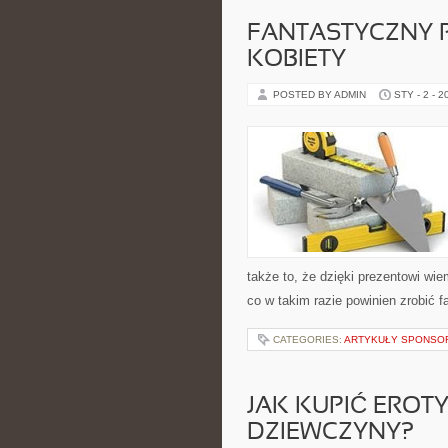
FANTASTYCZNY 
KOBIETY
POSTED BY ADMIN
STY - 2 - 2
także to, że dzięki prezentowi w
co w takim razie powinien zrobić f
CATEGORIES:
ARTYKUŁY SPONS
JAK KUPIĆ EROT
DZIEWCZYNY?