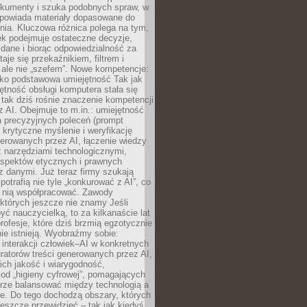
okumenty i szuka podobnych spraw, w
dpowiada materiały dopasowane do
nia. Kluczowa różnica polega na tym,
ek podejmuje ostateczne decyzje,
c dane i biorąc odpowiedzialność za
staje się przekaźnikiem, filtrem i
 ale nie „szefem”. Nowe kompetencje:
ako podstawowa umiejętność Tak jak
ętność obsługi komputera stała się
tak dziś rośnie znaczenie kompetencji
 AI. Obejmuje to m.in.: umiejętność
a precyzyjnych poleceń (prompt
, krytyczne myślenie i weryfikację
erowanych przez AI, łączenie wiedzy
 narzędziami technologicznymi,
aspektów etycznych i prawnych
 danymi. Już teraz firmy szukają
 potrafią nie tyle „konkurować z AI”, co
z nią współpracować. Zawody
 których jeszcze nie znamy Jeśli
być nauczycielką, to za kilkanaście lat
profesje, które dziś brzmią egzotycznie
nie istnieją. Wyobraźmy sobie:
 interakcji człowiek–AI w konkretnych
ratorów treści generowanych przez AI,
ich jakość i wiarygodność,
 od „higieny cyfrowej”, pomagających
rze balansować między technologią a
ne. Do tego dochodzą obszary, których
eszcze przewidzieć – tak jak kiedyś