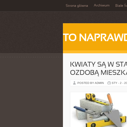
Archiwum
Strona główna
Białe Ś
TO NAPRAWD
KWIATY SĄ W ST
OZDOBĄ MIESZKA
POSTED BY ADMIN
STY - 2 - 2