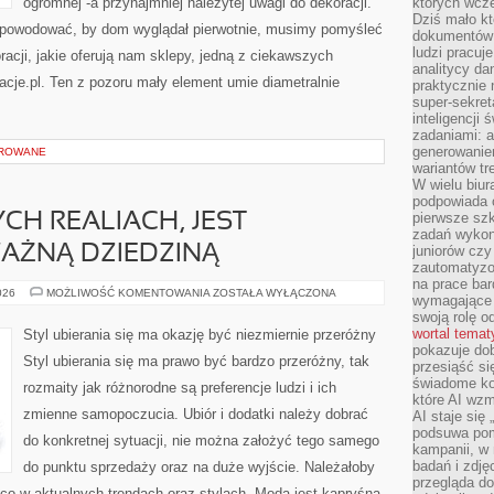
ogromnej -a przynajmniej należytej uwagi do dekoracji.
których wcze
Dziś mało kt
 spowodować, by dom wyglądał pierwotnie, musimy pomyśleć
dokumentów 
ludzi pracuje
racji, jakie oferują nam sklepy, jedną z ciekawszych
analitycy da
cje.pl. Ten z pozoru mały element umie diametralnie
praktycznie n
super-sekre
inteligencji
zadaniami: a
generowani
OROWANE
wariantów t
W wielu biura
podpowiada o
pierwsze szk
H REALIACH, JEST
zadań wykon
AŻNĄ DZIEDZINĄ
juniorów cz
zautomatyzo
na prace bar
MODA
026
MOŻLIWOŚĆ KOMENTOWANIA
ZOSTAŁA WYŁĄCZONA
wymagające e
W
swoją rolę o
OBECNYCH
REALIACH,
wortal tema
Styl ubierania się ma okazję być niezmiernie przeróżny
JEST
pokazuje dob
NIESAMOWICIE
Styl ubierania się ma prawo być bardzo przeróżny, tak
WAŻNĄ
przesiąść si
DZIEDZINĄ
świadome kor
rozmaity jak różnorodne są preferencje ludzi i ich
które AI wzm
zmienne samopoczucia. Ubiór i dodatki należy dobrać
AI staje się
podsuwa pomy
do konkretnej sytuacji, nie można założyć tego samego
kampanii, w
badań i zdję
do punktu sprzedaży oraz na duże wyjście. Należałoby
przegląda d
co w aktualnych trendach oraz stylach. Moda jest kapryśna