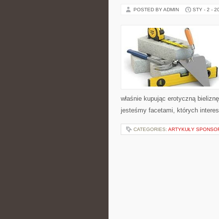
POSTED BY ADMIN
STY - 2 - 2
właśnie kupując erotyczną bieliznę
jesteśmy facetami, których intere
CATEGORIES:
ARTYKUŁY SPONS