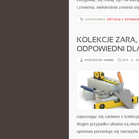
i zmienna, wielokrotnie zmienia 
CATEGORIES:
ARTYKUŁY SPONS
KOLEKCJE ZARA
ODPOWIEDNI DLA
POSTED BY ADMIN
STY - 2 - 2
zapoznając się zarówno z kolekcją
drugim przypadku ubrania są niez
sportowa prezentuje się niezwykle