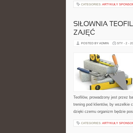
CATEGORIES:
ARTYKUŁY SPONS
SIŁOWNIA TEOFI
ZAJĘĆ
POSTED BY ADMIN
STY - 2 - 2
Teofilów, prowadzony jest przez b
trening pod klientów, by wszelkie
dzięki czemu organizm będzie pos
CATEGORIES:
ARTYKUŁY SPONS