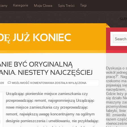
Kategorie
Tagi
ciany
Moja Głowa
Spis Treści
SUB
Ę JUŻ KONIEC
ANIE BYĆ ORYGINALNĄ
Dyskusja o s
NIA. NIESTETY NAJCZĘŚCIEJ
wokół jedneg
pracę?”. Nag
rzekomo ma z
KWIATY
026
MOŻLIWOŚĆ KOMENTOWANIA
ZOSTAŁA WYŁĄCZONA
pojawiają się
SĄ
W
narzędziem, 
STANIE
Urządzając pionierskie miejsce zamieszkania czy
Gdzie leży p
BYĆ
się działo N
ORYGINALNĄ
przeprowadzając remont, najogromniejszą Urządzając
OZDOBĄ
maszyny zas
MIESZKANIA.
przemysłowa
nowe miejsce zamieszkania czy przeprowadzając
NIESTETY
fabryki, lini
NAJCZĘŚCIEJ
remont, największą uwagę koncentrujemy na ogólnym
90. zmieniła
razem część 
designie pomieszczenia i umeblowaniu, nie przykładając
równocześni