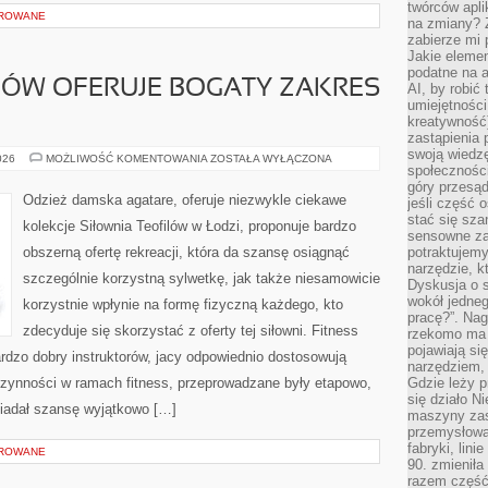
twórców apli
OROWANE
na zmiany? 
zabierze mi 
Jakie elemen
podatne na 
LÓW OFERUJE BOGATY ZAKRES
AI, by robić 
umiejętności
kreatywność)
zastąpienia
swoją wiedzę
SIŁOWNIA
026
MOŻLIWOŚĆ KOMENTOWANIA
ZOSTAŁA WYŁĄCZONA
społeczności
TEOFILÓW
OFERUJE
góry przesąd
BOGATY
Odzież damska agatare, oferuje niezwykle ciekawe
jeśli część 
ZAKRES
ZAJĘĆ
stać się sza
kolekcje Siłownia Teofilów w Łodzi, proponuje bardzo
sensowne za
obszerną ofertę rekreacji, która da szansę osiągnąć
potraktujemy
narzędzie, k
szczególnie korzystną sylwetkę, jak także niesamowicie
Dyskusja o s
wokół jedneg
korzystnie wpłynie na formę fizyczną każdego, kto
pracę?”. Nag
zdecyduje się skorzystać z oferty tej siłowni. Fitness
rzekomo ma z
pojawiają się
ardzo dobry instruktorów, jacy odpowiednio dostosowują
narzędziem, 
 czynności w ramach fitness, przeprowadzane były etapowo,
Gdzie leży p
się działo N
iadał szansę wyjątkowo […]
maszyny zas
przemysłowa
fabryki, lini
OROWANE
90. zmieniła
razem część 