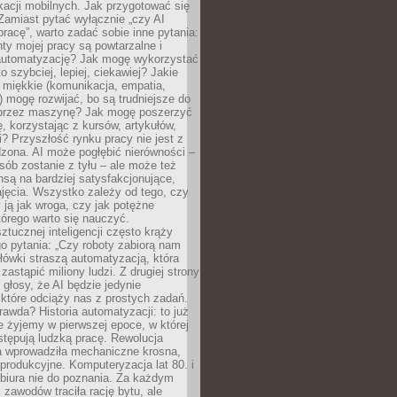
kacji mobilnych. Jak przygotować się
Zamiast pytać wyłącznie „czy AI
pracę”, warto zadać sobie inne pytania:
ty mojej pracy są powtarzalne i
automatyzację? Jak mogę wykorzystać
to szybciej, lepiej, ciekawiej? Jakie
 miękkie (komunikacja, empatia,
 mogę rozwijać, bo są trudniejsze do
 przez maszynę? Jak mogę poszerzyć
, korzystając z kursów, artykułów,
? Przyszłość rynku pracy nie jest z
zona. AI może pogłębić nierówności –
osób zostanie z tyłu – ale może też
nsą na bardziej satysfakcjonujące,
jęcia. Wszystko zależy od tego, czy
 ją jak wroga, czy jak potężne
tórego warto się nauczyć.
ztucznej inteligencji często krąży
o pytania: „Czy roboty zabiorą nam
łówki straszą automatyzacją, która
astąpić miliony ludzi. Z drugiej strony
 głosy, że AI będzie jedynie
które odciąży nas z prostych zadań.
rawda? Historia automatyzacji: to już
ie żyjemy w pierwszej epoce, w której
tępują ludzką pracę. Rewolucja
 wprowadziła mechaniczne krosna,
e produkcyjne. Komputeryzacja lat 80. i
 biura nie do poznania. Za każdym
zawodów traciła rację bytu, ale