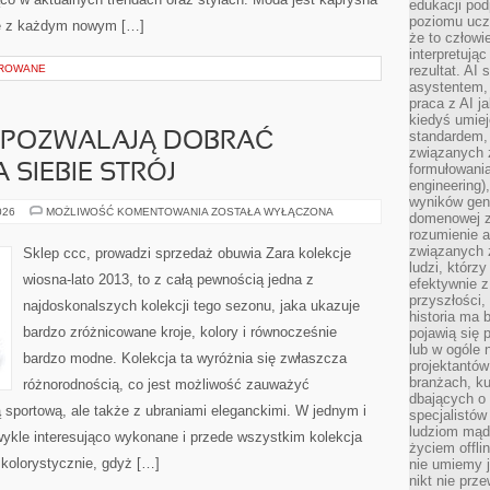
edukacji po
poziomu ucz
się z każdym nowym […]
że to człowi
interpretują
OROWANE
rezultat. AI 
asystentem,
praca z AI j
kiedyś umiej
standardem, 
, POZWALAJĄ DOBRAĆ
związanych z
formułowani
 SIEBIE STRÓJ
engineering)
wyników gen
KOLEKCJE
026
MOŻLIWOŚĆ KOMENTOWANIA
ZOSTAŁA WYŁĄCZONA
domenowej z
ZARA,
rozumienie 
POZWALAJĄ
DOBRAĆ
związanych z
Sklep ccc, prowadzi sprzedaż obuwia Zara kolekcje
ODPOWIEDNI
ludzi, którzy
DLA
wiosna-lato 2013, to z całą pewnością jedna z
efektywnie 
SIEBIE
STRÓJ
przyszłości,
najdoskonalszych kolekcji tego sezonu, jaka ukazuje
historia ma 
bardzo zróżnicowane kroje, kolory i równocześnie
pojawią się 
lub w ogóle 
bardzo modne. Kolekcja ta wyróżnia się zwłaszcza
projektantów
branżach, ku
różnorodnością, co jest możliwość zauważyć
dbających o 
 sportową, ale także z ubraniami eleganckimi. W jednym i
specjalistów
ludziom mąd
wykle interesująco wykonane i przede wszystkim kolekcja
życiem offli
 kolorystycznie, gdyż […]
nie umiemy j
nikt nie prz