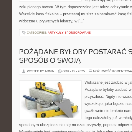
zakupionego towaru. W tym dopuszczalne jest także odczytanie w
Wszelkie kasy fiskalne – przetestuj musisz zainstalować kasę fi
widoczne u prywatnych lekarzy, w […]
CATEGORIES:
ARTYKUŁY SPONSOROWANE
POŻĄDANE BYŁOBY POSTARAĆ SI
SPOSÓB O SWOJĄ
POSTED BY ADMIN
GRU - 15 - 2025
MOŻLIWOŚĆ KOMENTOWA
Wskazane jest zadbać w ja
Pożądane byłoby zadbać w 
przyszłość. Nigdy nie wiad
wyczekuje, jaka będzie nas
gwałtownie nie braknie nam
tego należałoby już w mło
sposobnym ubezpieczeniu się na czas przyszły, poprzez odpowied
Współcześnie jest mnóstwo sposobów na to, jak wolno zainwesto