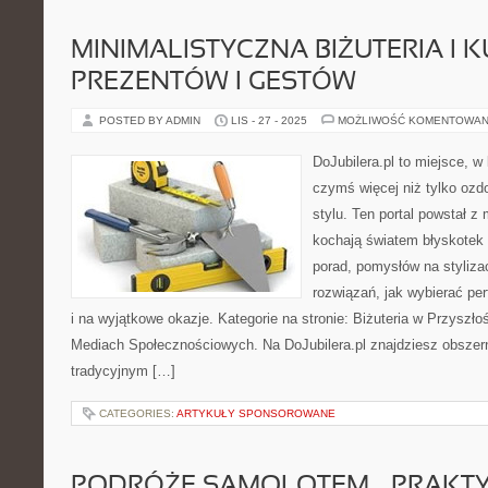
MINIMALISTYCZNA BIŻUTERIA I 
PREZENTÓW I GESTÓW
POSTED BY ADMIN
LIS - 27 - 2025
MOŻLIWOŚĆ KOMENTOWAN
DoJubilera.pl to miejsce, w 
czymś więcej niż tylko ozd
stylu. Ten portal powstał z
kochają światem błyskotek 
porad, pomysłów na styliza
rozwiązań, jak wybierać pe
i na wyjątkowe okazje. Kategorie na stronie: Biżuteria w Przyszłoś
Mediach Społecznościowych. Na DoJubilera.pl znajdziesz obsze
tradycyjnym […]
CATEGORIES:
ARTYKUŁY SPONSOROWANE
PODRÓŻE SAMOLOTEM – PRAKT