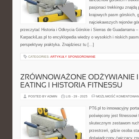
pasjonaci trekkingu znajdą
krajowych pasm górskich, g
najciekawszych rejonów gór
przeczytać Historia i Odkrycia Górskie i Sierras de Guadarrama –
KarpackiLas.pl to encyklopedia wiedzy o wysokich i niskich pasm
perspektywy praktyka. Znajdziesz tu […]
CATEGORIES:
ARTYKUŁY SPONSOROWANE
ZRÓWNOWAŻONE ODŻYWIANIE I
EATING I HISTORIA FITNESSU
POSTED BY ADMIN
LIS - 29 - 2025
MOŻLIWOŚĆ KOMENTOWAN
PT6.pl to innowacyjny porta
poświęcony jest fitnessowi
skutecznym zestawom ruch
przestrzeń, gdzie osoba sta
doświadczony ćwiczący zna