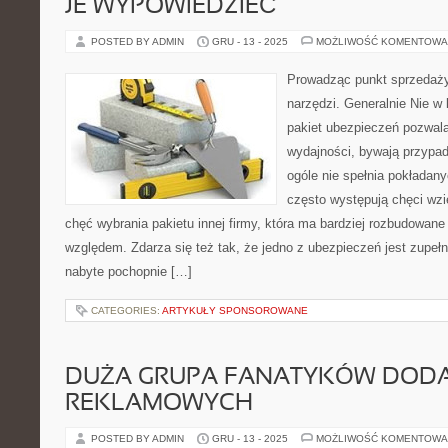
JE WYPOWIEDZIEĆ
POSTED BY ADMIN
GRU - 13 - 2025
MOŻLIWOŚĆ KOMENTOWA
Prowadząc punkt sprzedaży
narzędzi. Generalnie Nie w
pakiet ubezpieczeń pozwala
wydajności, bywają przypadk
ogóle nie spełnia pokładan
często występują chęci wzię
chęć wybrania pakietu innej firmy, która ma bardziej rozbudowan
względem. Zdarza się też tak, że jedno z ubezpieczeń jest zupełni
nabyte pochopnie […]
CATEGORIES:
ARTYKUŁY SPONSOROWANE
DUŻA GRUPA FANATYKÓW DOD
REKLAMOWYCH
POSTED BY ADMIN
GRU - 13 - 2025
MOŻLIWOŚĆ KOMENTOWA