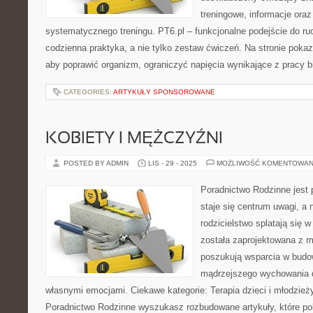
treningowe, informacje oraz
systematycznego treningu. PT6.pl – funkcjonalne podejście do ruc
codzienna praktyka, a nie tylko zestaw ćwiczeń. Na stronie poka
aby poprawić organizm, ograniczyć napięcia wynikające z pracy b
CATEGORIES:
ARTYKUŁY SPONSOROWANE
KOBIETY I MĘŻCZYŹNI
POSTED BY ADMIN
LIS - 29 - 2025
MOŻLIWOŚĆ KOMENTOWAN
Poradnictwo Rodzinne jest p
staje się centrum uwagi, a 
rodzicielstwo splatają się 
została zaprojektowana z m
poszukują wsparcia w budow
mądrzejszego wychowania d
własnymi emocjami. Ciekawe kategorie: Terapia dzieci i młodzież
Poradnictwo Rodzinne wyszukasz rozbudowane artykuły, które pok