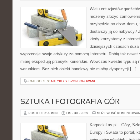
Wielu entuzjastów gadżetó
możemy złożyć zamówienie 
przybędzie po drzwi domu, 
dostarczy ją do nabywcy? 
kiedy korzystamy z interne
dzisiejszych czasach duża
wyprzedaje swoje artykuły za pomocą Internetu. Robią tak nawet
miarę ekspediują przesyłki kurierskie. Wówczas kwestie typu są 
warunkiem. Bez nich obiekt handlowy nie miałby dyspozycji […]
CATEGORIES:
ARTYKUŁY SPONSOROWANE
SZTUKA I FOTOGRAFIA GÓR
POSTED BY ADMIN
LIS - 30 - 2025
MOŻLIWOŚĆ KOMENTOWAN
KarpackiLas.pl – Góry, Szl
Europy i Świata to portal, k
łańcuchów górskich i trekki