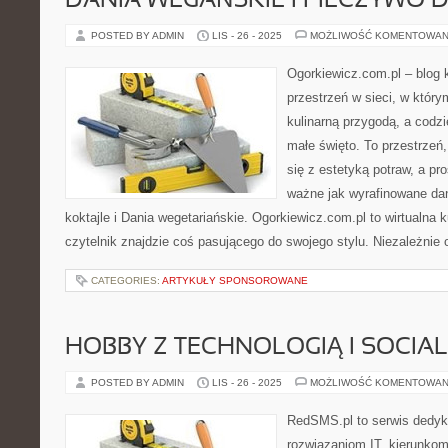
DANIA WEGAŃSKIE I PIECZYWO
POSTED BY ADMIN
LIS - 26 - 2025
MOŻLIWOŚĆ KOMENTOWAN
Ogorkiewicz.com.pl – blog k
przestrzeń w sieci, w który
kulinarną przygodą, a codzi
małe święto. To przestrzeń
się z estetyką potraw, a pr
ważne jak wyrafinowane dan
koktajle i Dania wegetariańskie. Ogorkiewicz.com.pl to wirtualna 
czytelnik znajdzie coś pasującego do swojego stylu. Niezależnie 
CATEGORIES:
ARTYKUŁY SPONSOROWANE
HOBBY Z TECHNOLOGIĄ I SOCIAL
POSTED BY ADMIN
LIS - 26 - 2025
MOŻLIWOŚĆ KOMENTOWAN
RedSMS.pl to serwis dedy
rozwiązaniom IT, kierunkom