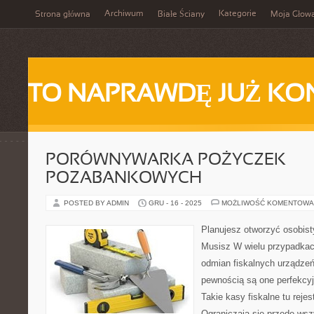
Archiwum
Kategorie
Strona główna
Białe Ściany
Moja Głow
TO NAPRAWDĘ JUŻ KO
PORÓWNYWARKA POŻYCZEK
POZABANKOWYCH
POSTED BY ADMIN
GRU - 16 - 2025
MOŻLIWOŚĆ KOMENTOWA
Planujesz otworzyć osobis
Musisz W wielu przypadkac
odmian fiskalnych urządzeń
pewnością są one perfekcyj
Takie kasy fiskalne tu rejes
Ograniczają się przede wszy