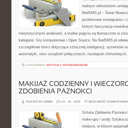
realnym wdrożeniom umieję
RedSMS.pl – Świat Nowocz
przełomowe rozwiązania i c
którym fascynacja nowinkam
merytorycznymi analizami, a trudne pojęcia są tłumaczone w zro
kategorie: Gry komputerowe i Open Source. Na RedSMS.pl odwie
szczegółowe treści dotyczące sztucznej inteligencji, systemów 
automatyki, sieci urządzeń połączonych, rozwiązań chmurowych,
CATEGORIES:
ARTYKUŁY SPONSOROWANE
MAKIJAŻ CODZIENNY I WIECZOR
ZDOBIENIA PAZNOKCI
POSTED BY ADMIN
LIS - 26 - 2025
MOŻLIWOŚĆ KOMENTOWAN
Sztuka Zdobienia Paznokci –
make-upu i urody Sztuka-zd
miejsce, w którym pasjonatk