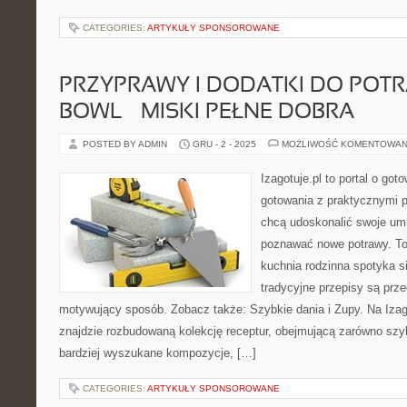
CATEGORIES:
ARTYKUŁY SPONSOROWANE
PRZYPRAWY I DODATKI DO POTR
BOWL – MISKI PEŁNE DOBRA
POSTED BY ADMIN
GRU - 2 - 2025
MOŻLIWOŚĆ KOMENTOWAN
Izagotuje.pl to portal o got
gotowania z praktycznymi p
chcą udoskonalić swoje umie
poznawać nowe potrawy. To 
kuchnia rodzinna spotyka s
tradycyjne przepisy są prze
motywujący sposób. Zobacz także: Szybkie dania i Zupy. Na Izag
znajdzie rozbudowaną kolekcję receptur, obejmującą zarówno szyb
bardziej wyszukane kompozycje, […]
CATEGORIES:
ARTYKUŁY SPONSOROWANE