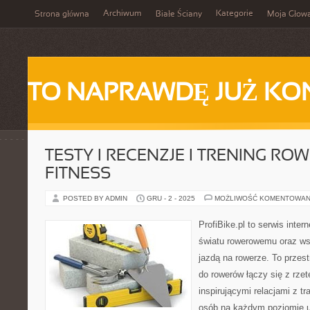
Archiwum
Kategorie
Strona główna
Białe Ściany
Moja Głow
TO NAPRAWDĘ JUŻ KO
TESTY I RECENZJE I TRENING RO
FITNESS
POSTED BY ADMIN
GRU - 2 - 2025
MOŻLIWOŚĆ KOMENTOWAN
ProfiBike.pl to serwis inte
światu rowerowemu oraz ws
jazdą na rowerze. To przes
do rowerów łączy się z rzet
inspirującymi relacjami z t
osób na każdym poziomie um