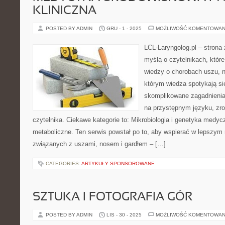
KLINICZNA
POSTED BY ADMIN
GRU - 1 - 2025
MOŻLIWOŚĆ KOMENTOWAN
LCL-Laryngolog.pl – strona
myślą o czytelnikach, któr
wiedzy o chorobach uszu, n
którym wiedza spotykają się
skomplikowane zagadnieni
na przystępnym języku, zr
czytelnika. Ciekawe kategorie to: Mikrobiologia i genetyka medyc
metaboliczne. Ten serwis powstał po to, aby wspierać w lepszym
związanych z uszami, nosem i gardłem – […]
CATEGORIES:
ARTYKUŁY SPONSOROWANE
SZTUKA I FOTOGRAFIA GÓR
POSTED BY ADMIN
LIS - 30 - 2025
MOŻLIWOŚĆ KOMENTOWAN