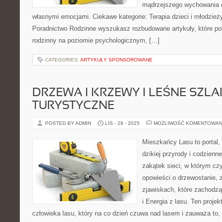
mądrzejszego wychowania d
własnymi emocjami. Ciekawe kategorie: Terapia dzieci i młodzież
Poradnictwo Rodzinne wyszukasz rozbudowane artykuły, które pok
rodzinny na poziomie psychologicznym, […]
CATEGORIES:
ARTYKUŁY SPONSOROWANE
DRZEWA I KRZEWY I LEŚNE SZLA
TURYSTYCZNE
POSTED BY ADMIN
LIS - 29 - 2025
MOŻLIWOŚĆ KOMENTOWAN
Mieszkańcy Lasu to portal, 
dzikiej przyrody i codzienn
zakątek sieci, w którym cz
opowieści o drzewostanie, 
zjawiskach, które zachodzą
i Energia z lasu. Ten proje
człowieka lasu, który na co dzień czuwa nad lasem i zauważa to,