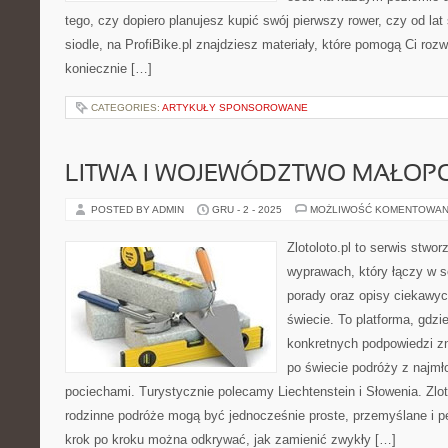
tego, czy dopiero planujesz kupić swój pierwszy rower, czy od l
siodle, na ProfiBike.pl znajdziesz materiały, które pomogą Ci roz
koniecznie […]
CATEGORIES:
ARTYKUŁY SPONSOROWANE
LITWA I WOJEWÓDZTWO MAŁOP
POSTED BY ADMIN
GRU - 2 - 2025
MOŻLIWOŚĆ KOMENTOWAN
Zlotoloto.pl to serwis stwo
wyprawach, który łączy w s
porady oraz opisy ciekawy
świecie. To platforma, gdzi
konkretnych podpowiedzi z
po świecie podróży z najmł
pociechami. Turystycznie polecamy Liechtenstein i Słowenia. Zlot
rodzinne podróże mogą być jednocześnie proste, przemyślane i p
krok po kroku można odkrywać, jak zamienić zwykły […]