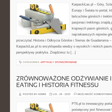
KarpackiLas.pl – Góry, Szl
Europy i Świata to portal, k
łańcuchów górskich i trekki
pasjonaci trekkingu znajdą
krajowych pasm górskich, g
najciekawszych rejonów gór
przeczytać Historia i Odkrycia Górskie i Sierras de Guadarrama –
KarpackiLas.pl to encyklopedia wiedzy o wysokich i niskich pasm
perspektywy praktyka. Znajdziesz tu […]
CATEGORIES:
ARTYKUŁY SPONSOROWANE
ZRÓWNOWAŻONE ODŻYWIANIE I
EATING I HISTORIA FITNESSU
POSTED BY ADMIN
LIS - 29 - 2025
MOŻLIWOŚĆ KOMENTOWAN
PT6.pl to innowacyjny porta
poświęcony jest fitnessowi