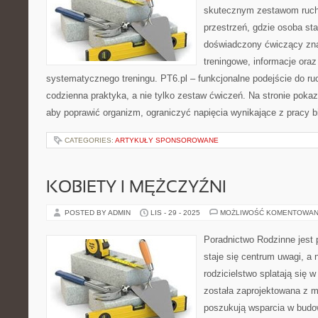
skutecznym zestawom ruch
przestrzeń, gdzie osoba sta
doświadczony ćwiczący zna
treningowe, informacje oraz
systematycznego treningu. PT6.pl – funkcjonalne podejście do ruc
codzienna praktyka, a nie tylko zestaw ćwiczeń. Na stronie poka
aby poprawić organizm, ograniczyć napięcia wynikające z pracy b
CATEGORIES:
ARTYKUŁY SPONSOROWANE
KOBIETY I MĘŻCZYŹNI
POSTED BY ADMIN
LIS - 29 - 2025
MOŻLIWOŚĆ KOMENTOWAN
Poradnictwo Rodzinne jest p
staje się centrum uwagi, a 
rodzicielstwo splatają się 
została zaprojektowana z m
poszukują wsparcia w budow