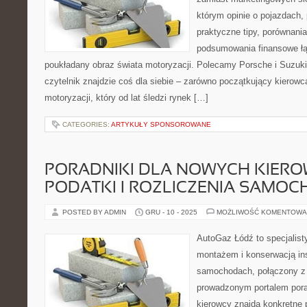
którym opinie o pojazdach, 
praktyczne tipy, porównani
podsumowania finansowe łąc
poukładany obraz świata motoryzacji. Polecamy Porsche i Suzuk
czytelnik znajdzie coś dla siebie – zarówno początkujący kierowc
motoryzacji, który od lat śledzi rynek […]
CATEGORIES:
ARTYKUŁY SPONSOROWANE
PORADNIKI DLA NOWYCH KIERO
PODATKI I ROZLICZENIA SAMO
POSTED BY ADMIN
GRU - 10 - 2025
MOŻLIWOŚĆ KOMENTOWA
AutoGaz Łódź to specjalist
montażem i konserwacją in
samochodach, połączony z
prowadzonym portalem por
kierowcy znajdą konkretne 