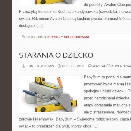
do podróży, Avalon Club je
Przeczytaj koniecznie Kuchnia skandynawska (szwedzka, norweska
świata. Rdzeniem Avalon Club są kuchnie świata. Zamiast krótki
dostajesz […]
CATEGORIES:
ARTYKUŁY SPONSOROWANE
STARANIA O DZIECKO
POSTED BY ADMIN
GRU - 13 - 2025
MOŻLIWOŚĆ KOMENTOWA
BabyBum to portal dla mam 
przeżywać bycie mamą i ta
spokojny i bliski dziecku. 
przed narodzinami dziecka, 
etapy dorastania malucha s
nie z straszeniem. Nowości 
zdrowie i Niemowlak. BabyBum – Świadome rodzicielstwo, ciąża 
świat – to przestrzeń dla tych, którzy chcą […]