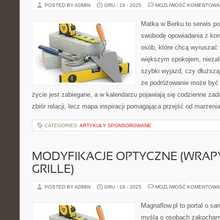
POSTED BY ADMIN
GRU - 19 - 2025
MOŻLIWOŚĆ KOMENTOWA
Matka w Berku to serwis po
swobodę opowiadania z kon
osób, które chcą wyruszać c
większym spokojem, niezale
szybki wyjazd, czy dłuższą
że podróżowanie może być 
życie jest zabiegane, a w kalendarzu pojawiają się codzienne zada
zbiór relacji, lecz mapa inspiracji pomagająca przejść od marzenia
CATEGORIES:
ARTYKUŁY SPONSOROWANE
MODYFIKACJE OPTYCZNE (WRAPY
GRILLE)
POSTED BY ADMIN
GRU - 18 - 2025
MOŻLIWOŚĆ KOMENTOWA
Magnaflow.pl to portal o s
myślą o osobach zakochany