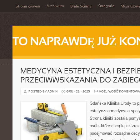
Archiwum
Kategorie
Strona główna
Białe Ściany
Moja Głow
TO NAPRAWDĘ JUŻ KO
MEDYCYNA ESTETYCZNA I BEZPI
PRZECIWWSKAZANIA DO ZABIE
POSTED BY ADMIN
GRU - 21 - 2025
MOŻLIWOŚĆ KOMENTOWA
Gdańska Klinika Urody to p
estetyczna medycyna spoty
Strona kliniki została pomy
osób, które chcą lepiej zro
podejmować rozsądne decyzj