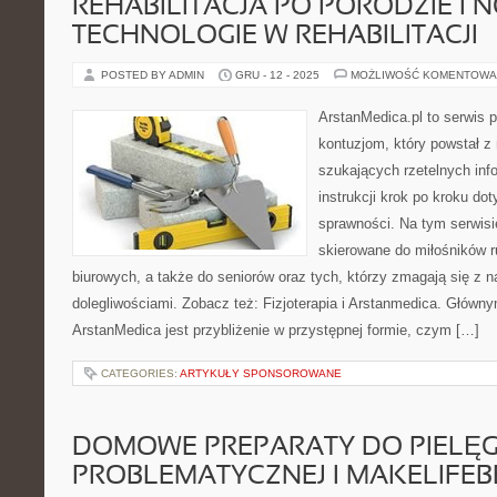
REHABILITACJA PO PORODZIE I
TECHNOLOGIE W REHABILITACJI
POSTED BY ADMIN
GRU - 12 - 2025
MOŻLIWOŚĆ KOMENTOWA
ArstanMedica.pl to serwis p
kontuzjom, który powstał z
szukających rzetelnych info
instrukcji krok po kroku do
sprawności. Na tym serwisi
skierowane do miłośników r
biurowych, a także do seniorów oraz tych, którzy zmagają się z 
dolegliwościami. Zobacz też: Fizjoterapia i Arstanmedica. Główn
ArstanMedica jest przybliżenie w przystępnej formie, czym […]
CATEGORIES:
ARTYKUŁY SPONSOROWANE
DOMOWE PREPARATY DO PIELĘG
PROBLEMATYCZNEJ I MAKELIFEB