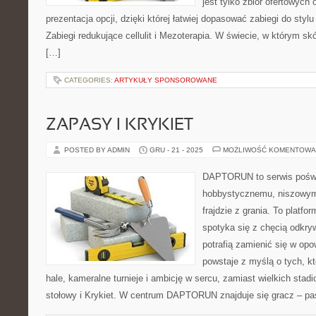
jest tylko zbiór ofertowych 
prezentacja opcji, dzięki której łatwiej dopasować zabiegi do stylu
Zabiegi redukujące cellulit i Mezoterapia. W świecie, w którym sk
[…]
CATEGORIES:
ARTYKUŁY SPONSOROWANE
ZAPASY I KRYKIET
POSTED BY ADMIN
GRU - 21 - 2025
MOŻLIWOŚĆ KOMENTOWA
DAPTORUN to serwis poświ
hobbystycznemu, niszowym
frajdzie z grania. To platfo
spotyka się z chęcią odkryw
potrafią zamienić się w opo
powstaje z myślą o tych, kt
hale, kameralne turnieje i ambicję w sercu, zamiast wielkich sta
stołowy i Krykiet. W centrum DAPTORUN znajduje się gracz – pas