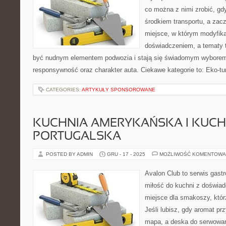
co można z nimi zrobić, gdy
środkiem transportu, a zac
miejsce, w którym modyfika
doświadczeniem, a tematy t
być nudnym elementem podwozia i stają się świadomym wyborem
responsywność oraz charakter auta. Ciekawe kategorie to: Eko-tu
CATEGORIES:
ARTYKUŁY SPONSOROWANE
KUCHNIA AMERYKAŃSKA I KUCH
PORTUGALSKA
POSTED BY ADMIN
GRU - 17 - 2025
MOŻLIWOŚĆ KOMENTOWA
Avalon Club to serwis gast
miłość do kuchni z doświad
miejsce dla smakoszy, któr
Jeśli lubisz, gdy aromat pr
mapa, a deska do serwowan