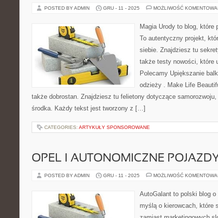
POSTED BY ADMIN
GRU - 11 - 2025
MOŻLIWOŚĆ KOMENTOWA
Magia Urody to blog, które 
To autentyczny projekt, któ
siebie. Znajdziesz tu sekre
także testy nowości, które u
Polecamy Upiększanie balko
odzieży . Make Life Beautifu
także dobrostan. Znajdziesz tu felietony dotyczące samorozwoju,
środka. Każdy tekst jest tworzony z […]
CATEGORIES:
ARTYKUŁY SPONSOROWANE
OPEL I AUTONOMICZNE POJAZD
POSTED BY ADMIN
GRU - 11 - 2025
MOŻLIWOŚĆ KOMENTOWA
AutoGalant to polski blog 
myślą o kierowcach, które 
zamiast marketingowych sl