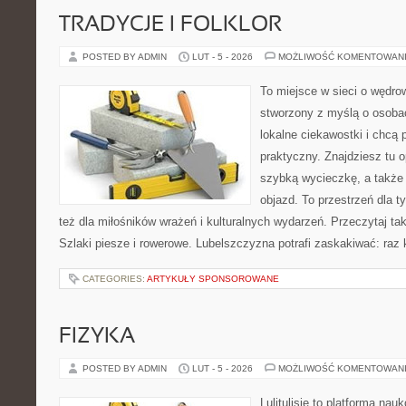
TRADYCJE I FOLKLOR
POSTED BY ADMIN
LUT - 5 - 2026
MOŻLIWOŚĆ KOMENTOWAN
To miejsce w sieci o wędro
stworzony z myślą o osobac
lokalne ciekawostki i chcą
praktyczny. Znajdziesz tu o
szybką wycieczkę, a także
objazd. To przestrzeń dla ty
też dla miłośników wrażeń i kulturalnych wydarzeń. Przeczytaj tak
Szlaki piesze i rowerowe. Lubelszczyzna potrafi zaskakiwać: raz
CATEGORIES:
ARTYKUŁY SPONSOROWANE
FIZYKA
POSTED BY ADMIN
LUT - 5 - 2026
MOŻLIWOŚĆ KOMENTOWAN
Lulitulisie to platforma na