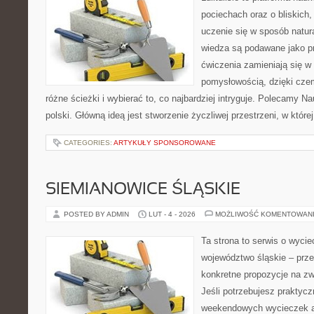
pociechach oraz o bliskich
uczenie się w sposób natur
wiedza są podawane jako p
ćwiczenia zamieniają się w 
pomysłowością, dzięki cz
różne ścieżki i wybierać to, co najbardziej intryguje. Polecamy N
polski. Główną ideą jest stworzenie życzliwej przestrzeni, w któr
CATEGORIES:
ARTYKUŁY SPONSOROWANE
SIEMIANOWICE ŚLĄSKIE
POSTED BY ADMIN
LUT - 4 - 2026
MOŻLIWOŚĆ KOMENTOWAN
Ta strona to serwis o wyci
województwo śląskie – prze
konkretne propozycje na zw
Jeśli potrzebujesz praktyc
weekendowych wycieczek a