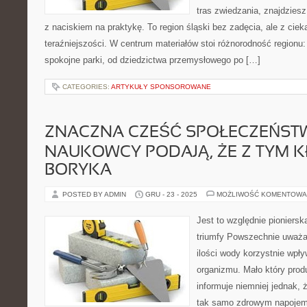
tras zwiedzania, znajdziesz
z naciskiem na praktykę. To region śląski bez zadęcia, ale z ciekaw
teraźniejszości. W centrum materiałów stoi różnorodność regionu:
spokojne parki, od dziedzictwa przemysłowego po […]
CATEGORIES:
ARTYKUŁY SPONSOROWANE
ZNACZNA CZEŚĆ SPOŁECZEŃSTW
NAUKOWCY PODAJĄ, ŻE Z TYM 
BORYKA
POSTED BY ADMIN
GRU - 23 - 2025
MOŻLIWOŚĆ KOMENTOWA
Jest to względnie pioniersk
triumfy Powszechnie uważa 
ilości wody korzystnie wpł
organizmu. Mało który prod
informuje niemniej jednak, 
tak samo zdrowym napojem 