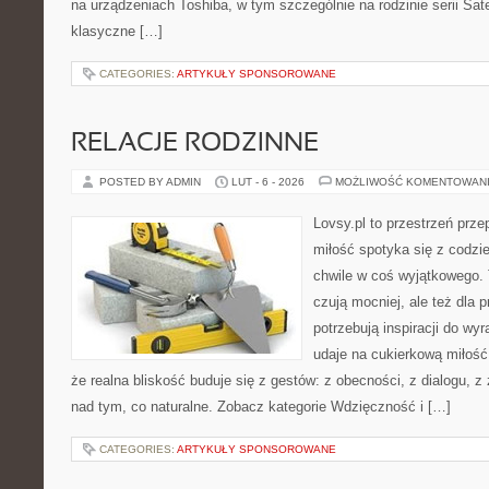
na urządzeniach Toshiba, w tym szczególnie na rodzinie serii Sate
klasyczne […]
CATEGORIES:
ARTYKUŁY SPONSOROWANE
RELACJE RODZINNE
POSTED BY ADMIN
LUT - 6 - 2026
MOŻLIWOŚĆ KOMENTOWAN
Lovsy.pl to przestrzeń prz
miłość spotyka się z codzi
chwile w coś wyjątkowego. T
czują mocniej, ale też dla 
potrzebują inspiracji do wy
udaje na cukierkową miłość
że realna bliskość buduje się z gestów: z obecności, z dialogu, z
nad tym, co naturalne. Zobacz kategorie Wdzięczność i […]
CATEGORIES:
ARTYKUŁY SPONSOROWANE