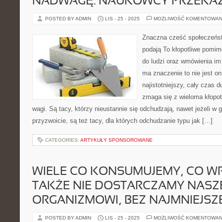
NADWAGĘ. NAUKOWCY PRZEKA
POSTED BY ADMIN
LIS - 25 - 2025
MOŻLIWOŚĆ KOMENTOWAN
Znaczna cześć społeczeńs
podają To kłopotliwe pomim
do ludzi oraz wmówienia im
ma znaczenie to nie jest o
najistotniejszy, cały czas 
zmaga się z wieloma kłopo
wagi. Są tacy, którzy nieustannie się odchudzają, nawet jeżeli w 
przyzwoicie, są też tacy, dla których odchudzanie typu jak […]
CATEGORIES:
ARTYKUŁY SPONSOROWANE
WIELE CO KONSUMUJEMY, CO WP
TAKŻE NIE DOSTARCZAMY NAS
ORGANIZMOWI, BEZ NAJMNIEJSZ
POSTED BY ADMIN
LIS - 25 - 2025
MOŻLIWOŚĆ KOMENTOWAN