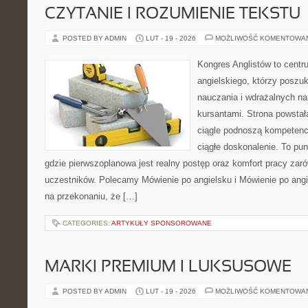
CZYTANIE I ROZUMIENIE TEKSTU
POSTED BY ADMIN
LUT - 19 - 2026
MOŻLIWOŚĆ KOMENTOWA
Kongres Anglistów to centr
angielskiego, którzy posz
nauczania i wdrażalnych na
kursantami. Strona powstał
ciągle podnoszą kompetencj
ciągłe doskonalenie. To punk
gdzie pierwszoplanowa jest realny postęp oraz komfort pracy zarów
uczestników. Polecamy Mówienie po angielsku i Mówienie po angie
na przekonaniu, że […]
CATEGORIES:
ARTYKUŁY SPONSOROWANE
MARKI PREMIUM I LUKSUSOWE
POSTED BY ADMIN
LUT - 19 - 2026
MOŻLIWOŚĆ KOMENTOWA