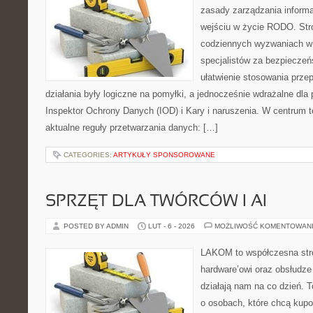
zasady zarządzania informa
wejściu w życie RODO. Stro
codziennych wyzwaniach w 
specjalistów za bezpieczeńs
ułatwienie stosowania prze
działania były logiczne na pomyłki, a jednocześnie wdrażalne dl
Inspektor Ochrony Danych (IOD) i Kary i naruszenia. W centrum t
aktualne reguły przetwarzania danych: […]
CATEGORIES:
ARTYKUŁY SPONSOROWANE
SPRZĘT DLA TWÓRCÓW I AI
POSTED BY ADMIN
LUT - 6 - 2026
MOŻLIWOŚĆ KOMENTOWAN
LAKOM to współczesna str
hardware’owi oraz obsłudze
działają nam na co dzień. 
o osobach, które chcą kupo