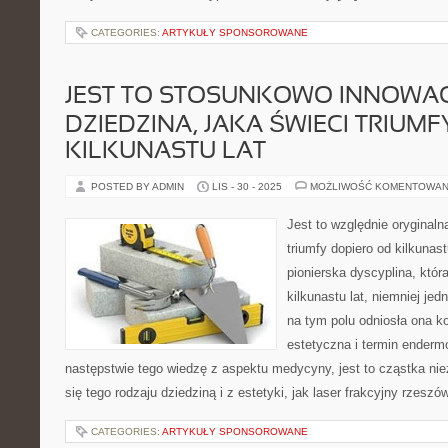
CATEGORIES:
ARTYKUŁY SPONSOROWANE
JEST TO STOSUNKOWO INNOWA
DZIEDZINA, JAKA ŚWIECI TRIUM
KILKUNASTU LAT
POSTED BY ADMIN
LIS - 30 - 2025
MOŻLIWOŚĆ KOMENTOWAN
Jest to względnie oryginaln
triumfy dopiero od kilkunas
pionierska dyscyplina, która
kilkunastu lat, niemniej je
na tym polu odniosła ona k
estetyczna i termin enderm
następstwie tego wiedzę z aspektu medycyny, jest to cząstka ni
się tego rodzaju dziedziną i z estetyki, jak laser frakcyjny rzeszó
CATEGORIES:
ARTYKUŁY SPONSOROWANE