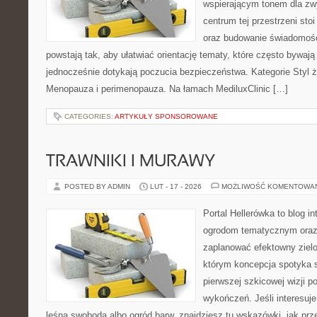
wspierającym tonem dla z
centrum tej przestrzeni sto
oraz budowanie świadomośc
powstają tak, aby ułatwiać orientację tematy, które często bywaj
jednocześnie dotykają poczucia bezpieczeństwa. Kategorie Styl ż
Menopauza i perimenopauza. Na łamach MediluxClinic […]
CATEGORIES:
ARTYKUŁY SPONSOROWANE
TRAWNIKI I MURAWY
POSTED BY ADMIN
LUT - 17 - 2026
MOŻLIWOŚĆ KOMENTOWA
Portal Hellerówka to blog i
ogrodom tematycznym oraz
zaplanować efektowny zielo
którym koncepcja spotyka s
pierwszej szkicowej wizji po
wykończeń. Jeśli interesuje
leśna swoboda albo ogród barw, znajdziesz tu wskazówki, jak prz