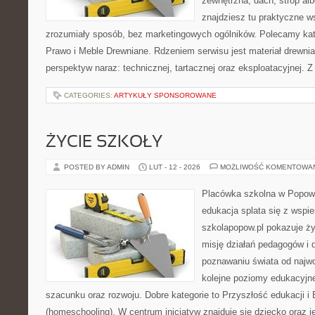
zewnętrzna, dach, strop albo
znajdziesz tu praktyczne 
zrozumiały sposób, bez marketingowych ogólników. Polecamy kat
Prawo i Meble Drewniane. Rdzeniem serwisu jest materiał drewnia
perspektyw naraz: technicznej, tartacznej oraz eksploatacyjnej. 
CATEGORIES:
ARTYKUŁY SPONSOROWANE
ŻYCIE SZKOŁY
POSTED BY ADMIN
LUT - 12 - 2026
MOŻLIWOŚĆ KOMENTOWA
Placówka szkolna w Popowi
edukacja splata się z wspi
szkolapopow.pl pokazuje ży
misję działań pedagogów i dz
poznawaniu świata od najwc
kolejne poziomy edukacyjn
szacunku oraz rozwoju. Dobre kategorie to Przyszłość edukacji 
(homeschooling). W centrum inicjatyw znajduje się dziecko oraz 