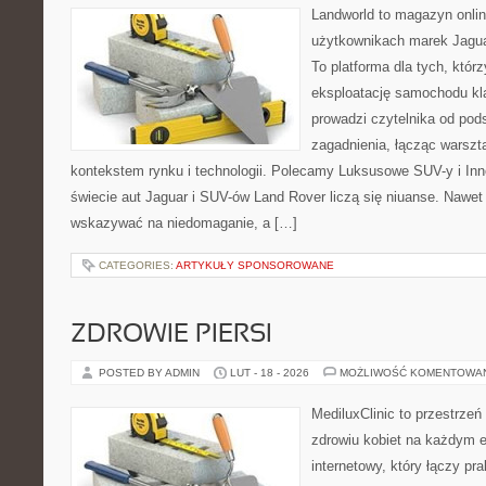
Landworld to magazyn onli
użytkownikach marek Jagua
To platforma dla tych, któr
eksploatację samochodu kl
prowadzi czytelnika od pod
zagadnienia, łącząc warszt
kontekstem rynku i technologii. Polecamy Luksusowe SUV-y i Inn
świecie aut Jaguar i SUV-ów Land Rover liczą się niuanse. Nawet 
wskazywać na niedomaganie, a […]
CATEGORIES:
ARTYKUŁY SPONSOROWANE
ZDROWIE PIERSI
POSTED BY ADMIN
LUT - 18 - 2026
MOŻLIWOŚĆ KOMENTOWA
MediluxClinic to przestrzeń
zdrowiu kobiet na każdym e
internetowy, który łączy pr