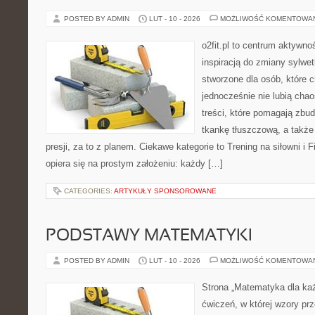
POSTED BY ADMIN
LUT - 10 - 2026
MOŻLIWOŚĆ KOMENTOWA
o2fit.pl to centrum aktywno
inspiracją do zmiany sylwetk
stworzone dla osób, które 
jednocześnie nie lubią chao
treści, które pomagają zb
tkankę tłuszczową, a takż
presji, za to z planem. Ciekawe kategorie to Trening na siłowni i Fi
opiera się na prostym założeniu: każdy […]
CATEGORIES:
ARTYKUŁY SPONSOROWANE
PODSTAWY MATEMATYKI
POSTED BY ADMIN
LUT - 10 - 2026
MOŻLIWOŚĆ KOMENTOWA
Strona „Matematyka dla każ
ćwiczeń, w której wzory prz