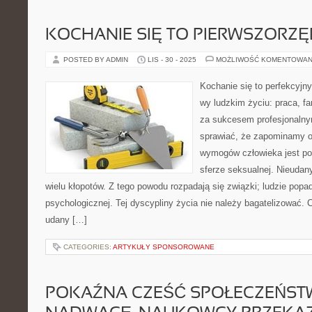
KOCHANIE SIĘ TO PIERWSZORZ
POSTED BY ADMIN
LIS - 30 - 2025
MOŻLIWOŚĆ KOMENTOWAN
Kochanie się to perfekcyjn
wy ludzkim życiu: praca, fam
za sukcesem profesjonalny
sprawiać, że zapominamy o
wymogów człowieka jest pot
sferze seksualnej. Nieuda
wielu kłopotów. Z tego powodu rozpadają się związki; ludzie popa
psychologicznej. Tej dyscypliny życia nie należy bagatelizować. 
udany […]
CATEGORIES:
ARTYKUŁY SPONSOROWANE
POKAŹNA CZEŚĆ SPOŁECZEŃST