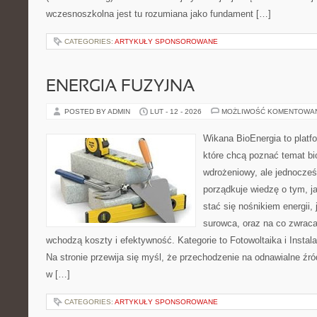
wczesnoszkolna jest tu rozumiana jako fundament […]
CATEGORIES:
ARTYKUŁY SPONSOROWANE
ENERGIA FUZYJNA
POSTED BY ADMIN
LUT - 12 - 2026
MOŻLIWOŚĆ KOMENTOWA
Wikana BioEnergia to platf
które chcą poznać temat bi
wdrożeniowy, ale jednocześn
porządkuje wiedzę o tym, j
stać się nośnikiem energii,
surowca, oraz na co zwrac
wchodzą koszty i efektywność. Kategorie to Fotowoltaika i Insta
Na stronie przewija się myśl, że przechodzenie na odnawialne źród
w […]
CATEGORIES:
ARTYKUŁY SPONSOROWANE