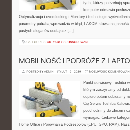
tych, którzy potrzebują sp
komputer odmawia posłusze
Optymalizacja i overclocking i Monitory i technologie wyświetlani
parametry potrafią wprowadzić w błąd, LAKOM stawia na jasność 
pustych sloganów dostajesz […]
CATEGORIES:
ARTYKUŁY SPONSOROWANE
MOBILNOŚĆ I PODRÓŻE Z LAPT
POSTED BY ADMIN
LUT - 6 - 2026
MOŻLIWOŚĆ KOMENTOWAN
Punkt serwisowy Toshiba w
którym zaczynamy od dokład
dopiero potem dobieramy roz
Cię Serwis Toshiba Katowic
podchodzimy do zleceń i cz
wymagać. Ciekawe kategori
Home Office i Porównania Podzespołów (CPU, GPU, RAM). Nasza 