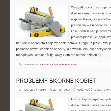
Wszystko co konsumujemy, 
dostarczamy naszemu orga
wyjątku Kawa, jak wszelkie
pragnienia wielu badaczy, j
ilości godzin nad jej testam
praworządności jej spożywan
naturalnie badaniom zdajemy sobie sprawę z tego, iż picie kawy
posiadać nawet lecznicze aspekty, ale warunkiem jest spożywanie
rozsądnych ilościachTutja kawy ziarniste oprócz działania […]
CATEGORIES:
ARTYKUŁY SPONSOROWANE
PROBLEMY SKÓRNE KOBIET
POSTED BY ADMIN
LIS - 25 - 2025
MOŻLIWOŚĆ KOMENTOWAN
Pośród typów legendarnych 
dobie internetu oraz powsz