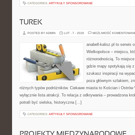
CATEGORIES:
ARTYKUŁY SPONSOROWANE
TUREK
POSTED BY ADMIN
LUT - 7 - 2026
MOŻLIWOŚĆ KOMENTOWAN
anabell-kalisz.pl to serwis
Wielkopolsce – miejscu, kt
różnorodnością. To miejsce
gdzie mapy spotykają się z
szukasz inspiracji na wypad
poza głównym szlakiem, zna
różnych typów podróżników. Ciekawe miasta to Kościan i Ostrów W
wyłącznie lista atrakcji. To relacja z odkrywania – prowadzona kr
potrafi być sielska, historyczna […]
CATEGORIES:
ARTYKUŁY SPONSOROWANE
PROJEKTY MIĘDZYNARODOWE