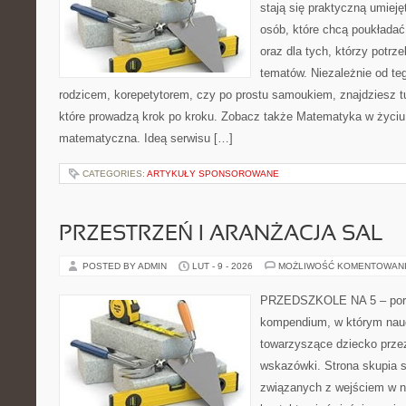
stają się praktyczną umieję
osób, które chcą poukłada
oraz dla tych, którzy potrz
tematów. Niezależnie od te
rodzicem, korepetytorem, czy po prostu samoukiem, znajdziesz 
które prowadzą krok po kroku. Zobacz także Matematyka w życiu
matematyczna. Ideą serwisu […]
CATEGORIES:
ARTYKUŁY SPONSOROWANE
PRZESTRZEŃ I ARANŻACJA SAL
POSTED BY ADMIN
LUT - 9 - 2026
MOŻLIWOŚĆ KOMENTOWAN
PRZEDSZKOLE NA 5 – porta
kompendium, w którym nauc
towarzyszące dziecko prze
wskazówki. Strona skupia s
związanych z wejściem w no