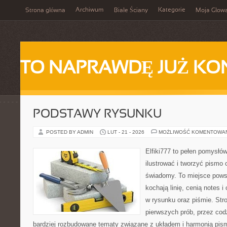
Archiwum
Kategorie
Strona główna
Białe Ściany
Moja Głow
TO NAPRAWDĘ JUŻ KO
PODSTAWY RYSUNKU
POSTED BY ADMIN
LUT - 21 - 2026
MOŻLIWOŚĆ KOMENTOWA
Elfiki777 to pełen pomysłów
ilustrować i tworzyć pismo
świadomy. To miejsce powst
kochają linię, cenią notes 
w rysunku oraz piśmie. Str
pierwszych prób, przez cod
bardziej rozbudowane tematy związane z układem i harmonią pism