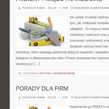
POSTED BY ADMIN
LUT - 7 - 2026
MOŻLIWOŚĆ KOMENTOWAN
ten serwis to portal edukacy
tym, jak zdobywać kompete
odległość. To miejsce stwor
młodzieży, rodzicach oraz 
zrozumieć codzienność e-lea
działanie zamiast teorii be
instrukcje, które ułatwiają wdrożenie dobrych nawyków i sprawdz
kategorie to Matematyka bez bólu i Prawo oświatowe bez tajemnic.
towarzyszyć […]
CATEGORIES:
ARTYKUŁY SPONSOROWANE
PORADY DLA FIRM
POSTED BY ADMIN
LUT - 7 - 2026
MOŻLIWOŚĆ KOMENTOWAN
Vademecum po RODO to ser