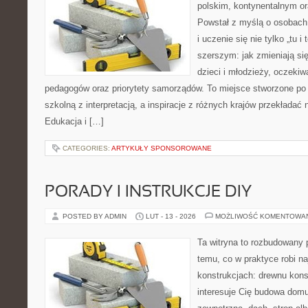
polskim, kontynentalnym 
Powstał z myślą o osobach,
i uczenie się nie tylko „tu i
szerszym: jak zmieniają si
dzieci i młodzieży, oczekiw
pedagogów oraz priorytety samorządów. To miejsce stworzone po 
szkolną z interpretacją, a inspiracje z różnych krajów przekładać
Edukacja i […]
CATEGORIES:
ARTYKUŁY SPONSOROWANE
PORADY I INSTRUKCJE DIY
POSTED BY ADMIN
LUT - 13 - 2026
MOŻLIWOŚĆ KOMENTOWA
Ta witryna to rozbudowany 
temu, co w praktyce robi n
konstrukcjach: drewnu kons
interesuje Cię budowa domu