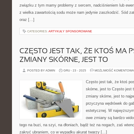
związku z tym mamy problemy z sercem, nadciśnieniem lub ewent
z wielka zawartością sodu może nam jedynie zaszkodzić. Sód za
oraz […]
CATEGORIES:
ARTYKUŁY SPONSOROWANE
CZĘSTO JEST TAK, ŻE KTOŚ MA 
ZMIANY SKÓRNE, JEST TO
POSTED BY ADMIN
GRU - 23 - 2025
MOŻLIWOŚĆ KOMENTOWA
Często jest tak, że ktoś p
skórne, jest to Często jest
zmiany skórne, jest to najp
przyczyna wędrówek do ga
estetycznej. W najwyższym
owe zmiany są bardzo wido
tego na buzi, na szyi, na dłoniach, bądź też na nogach, zaś wtenc
zakryć ubraniem, co w wypadku akurat twarzy […]