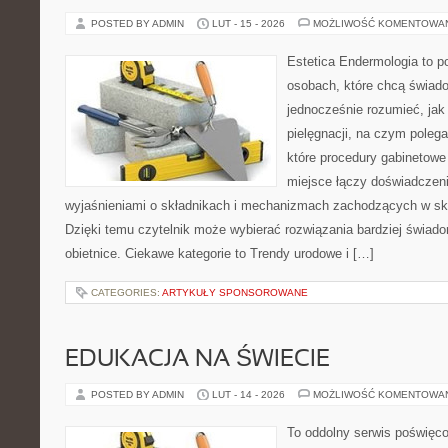
POSTED BY ADMIN
LUT - 15 - 2026
MOŻLIWOŚĆ KOMENTOWA
Estetica Endermologia to p
osobach, które chcą świado
jednocześnie rozumieć, jak 
pielęgnacji, na czym poleg
które procedury gabinetowe 
miejsce łączy doświadczeni
wyjaśnieniami o składnikach i mechanizmach zachodzących w skó
Dzięki temu czytelnik może wybierać rozwiązania bardziej świado
obietnice. Ciekawe kategorie to Trendy urodowe i […]
CATEGORIES:
ARTYKUŁY SPONSOROWANE
EDUKACJA NA ŚWIECIE
POSTED BY ADMIN
LUT - 14 - 2026
MOŻLIWOŚĆ KOMENTOWA
To oddolny serwis poświęco