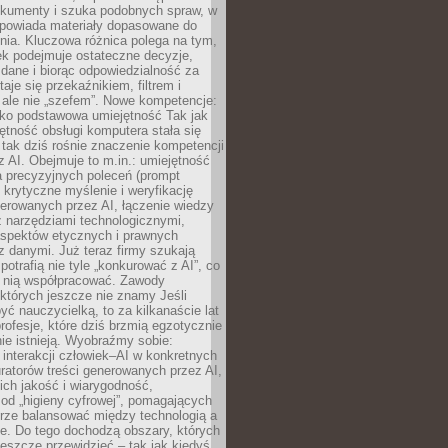
okumenty i szuka podobnych spraw, w
dpowiada materiały dopasowane do
nia. Kluczowa różnica polega na tym,
ek podejmuje ostateczne decyzje,
c dane i biorąc odpowiedzialność za
staje się przekaźnikiem, filtrem i
 ale nie „szefem”. Nowe kompetencje:
ako podstawowa umiejętność Tak jak
ętność obsługi komputera stała się
tak dziś rośnie znaczenie kompetencji
 AI. Obejmuje to m.in.: umiejętność
a precyzyjnych poleceń (prompt
, krytyczne myślenie i weryfikację
erowanych przez AI, łączenie wiedzy
 narzędziami technologicznymi,
aspektów etycznych i prawnych
 danymi. Już teraz firmy szukają
 potrafią nie tyle „konkurować z AI”, co
z nią współpracować. Zawody
 których jeszcze nie znamy Jeśli
być nauczycielką, to za kilkanaście lat
profesje, które dziś brzmią egzotycznie
nie istnieją. Wyobraźmy sobie:
 interakcji człowiek–AI w konkretnych
ratorów treści generowanych przez AI,
ich jakość i wiarygodność,
 od „higieny cyfrowej”, pomagających
rze balansować między technologią a
ne. Do tego dochodzą obszary, których
eszcze przewidzieć – tak jak kiedyś