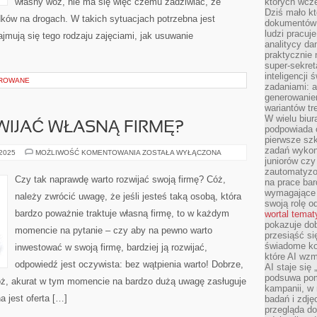
własny wóz, nie ma się więc czemu zadziwiać, że
których wcze
Dziś mało kt
ków na drogach. W takich sytuacjach potrzebna jest
dokumentów 
ludzi pracuje
ajmują się tego rodzaju zajęciami, jak usuwanie
analitycy da
praktycznie n
super-sekre
inteligencji
OROWANE
zadaniami: a
generowani
wariantów t
W wielu biura
WIJAĆ WŁASNĄ FIRMĘ?
podpowiada o
pierwsze szk
zadań wykon
CZY
 2025
MOŻLIWOŚĆ KOMENTOWANIA
ZOSTAŁA WYŁĄCZONA
WARTO
juniorów cz
ROZWIJAĆ
zautomatyzo
WŁASNĄ
Czy tak naprawdę warto rozwijać swoją firmę? Cóż,
na prace bar
FIRMĘ?
wymagające e
należy zwrócić uwagę, że jeśli jesteś taką osobą, która
swoją rolę o
bardzo poważnie traktuje własną firmę, to w każdym
wortal tema
pokazuje dob
momencie na pytanie – czy aby na pewno warto
przesiąść si
świadome kor
inwestować w swoją firmę, bardziej ją rozwijać,
które AI wzm
odpowiedź jest oczywista: bez wątpienia warto! Dobrze,
AI staje się
podsuwa pomy
ż, akurat w tym momencie na bardzo dużą uwagę zasługuje
kampanii, w
a jest oferta […]
badań i zdję
przegląda d