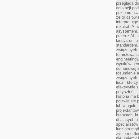
przegląda d
edukacji po
poziomu ucz
że to człowi
interpretują
rezultat. AI 
asystentem,
praca z AI j
kiedyś umiej
standardem, 
związanych z
formułowani
engineering)
wyników gen
domenowej z
rozumienie 
związanych z
ludzi, którzy
efektywnie 
przyszłości,
historia ma 
pojawią się 
lub w ogóle 
projektantów
branżach, ku
dbających o 
specjalistów
ludziom mąd
życiem offli
nie umiemy j