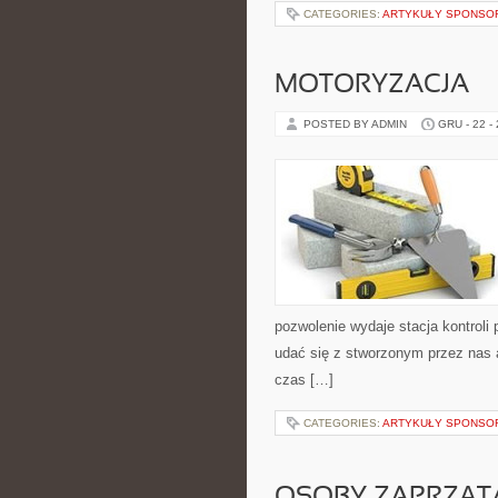
CATEGORIES:
ARTYKUŁY SPONS
MOTORYZACJA
POSTED BY ADMIN
GRU - 22 -
pozwolenie wydaje stacja kontroli
udać się z stworzonym przez nas 
czas […]
CATEGORIES:
ARTYKUŁY SPONS