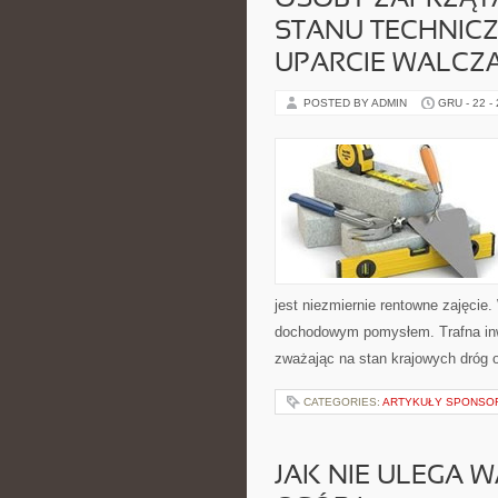
OSOBY ZAPRZĄT
STANU TECHNI
UPARCIE WALCZ
POSTED BY ADMIN
GRU - 22 -
jest niezmiernie rentowne zajęci
dochodowym pomysłem. Trafna inwe
zważając na stan krajowych dróg 
CATEGORIES:
ARTYKUŁY SPONS
JAK NIE ULEGA 