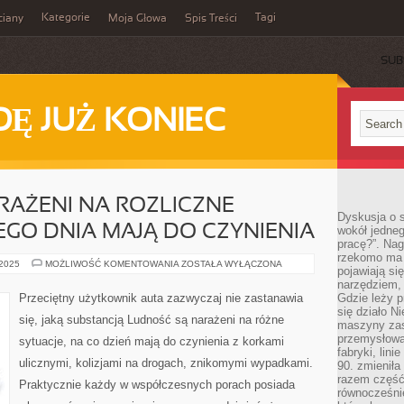
Kategorie
Tagi
ciany
Moja Głowa
Spis Treści
SUB
Ę JUŻ KONIEC
RAŻENI NA ROZLICZNE
Dyskusja o s
EGO DNIA MAJĄ DO CZYNIENIA
wokół jedneg
pracę?”. Nag
rzekomo ma z
LUDNOŚĆ
 2025
MOŻLIWOŚĆ KOMENTOWANIA
ZOSTAŁA WYŁĄCZONA
pojawiają się
SĄ
NARAŻENI
narzędziem, 
NA
Przeciętny użytkownik auta zazwyczaj nie zastanawia
Gdzie leży p
ROZLICZNE
się działo N
SYTUACJE,
się, jaką substancją Ludność są narażeni na różne
KAŻDEGO
maszyny zas
DNIA
przemysłowa
sytuacje, na co dzień mają do czynienia z korkami
MAJĄ
fabryki, lini
DO
ulicznymi, kolizjami na drogach, znikomymi wypadkami.
CZYNIENIA
90. zmieniła
razem część 
Praktycznie każdy w współczesnych porach posiada
równocześni