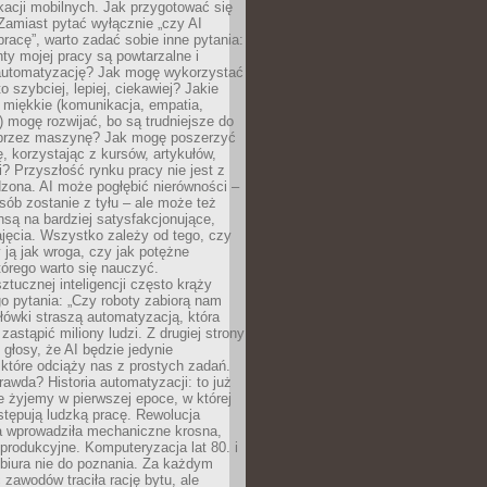
kacji mobilnych. Jak przygotować się
Zamiast pytać wyłącznie „czy AI
pracę”, warto zadać sobie inne pytania:
ty mojej pracy są powtarzalne i
automatyzację? Jak mogę wykorzystać
to szybciej, lepiej, ciekawiej? Jakie
 miękkie (komunikacja, empatia,
 mogę rozwijać, bo są trudniejsze do
 przez maszynę? Jak mogę poszerzyć
, korzystając z kursów, artykułów,
? Przyszłość rynku pracy nie jest z
zona. AI może pogłębić nierówności –
osób zostanie z tyłu – ale może też
nsą na bardziej satysfakcjonujące,
jęcia. Wszystko zależy od tego, czy
 ją jak wroga, czy jak potężne
tórego warto się nauczyć.
ztucznej inteligencji często krąży
o pytania: „Czy roboty zabiorą nam
łówki straszą automatyzacją, która
astąpić miliony ludzi. Z drugiej strony
 głosy, że AI będzie jedynie
które odciąży nas z prostych zadań.
rawda? Historia automatyzacji: to już
ie żyjemy w pierwszej epoce, w której
tępują ludzką pracę. Rewolucja
 wprowadziła mechaniczne krosna,
e produkcyjne. Komputeryzacja lat 80. i
 biura nie do poznania. Za każdym
zawodów traciła rację bytu, ale