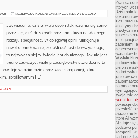
równocześni
których wcze
Dziś mało kt
JAK
 2025
MOŻLIWOŚĆ KOMENTOWANIA
ZOSTAŁA WYŁĄCZONA
dokumentów 
NIE
ULEGA
ludzi pracuje
WĄTPLIWOŚCI,
Jak wiadomo, dzisiaj wiele osób i Jak rozumie się samo
analitycy da
OBECNIE
praktycznie n
DUŻO
przez się, dziś dużo osób oraz firm stawia na własnego
OSÓB
super-sekre
I
inteligencji
rodzaju specjalność. W obiegowej opinii funkcjonuje
zadaniami: a
nawet sformułowanie, że jeśli coś jest do wszystkiego,
generowani
wariantów t
to najzwyczajniej w świecie jest do niczego. Jak nie jest
W wielu biura
trudno zauważyć, wiele przedsiębiorstw stwierdzenie to
podpowiada o
pierwsze szk
 powstaje w takim razie coraz więcej korporacji, które
zadań wykon
juniorów cz
kim, sprofilowanym […]
zautomatyzo
na prace bar
OROWANE
wymagające e
swoją rolę o
wortal tema
pokazuje dob
przesiąść si
świadome kor
które AI wzm
AI staje się
podsuwa pomy
kampanii, w
badań i zdję