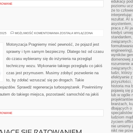
edukacji po
OROWANE
poziomu ucz
że to człowi
interpretują
rezultat. AI 
asystentem,
praca z AI j
kiedyś umiej
MOTORYZACJA
 2025
MOŻLIWOŚĆ KOMENTOWANIA
ZOSTAŁA WYŁĄCZONA
standardem, 
związanych z
Motoryzacja Pragniemy mieć pewność, że pojazd jest
formułowani
engineering)
sprawny i tym samym bezpieczny. Dlatego też od czasu
wyników gen
do czasu wybieramy się do inżynieria na przegląd
domenowej z
rozumienie 
techniczny wozu. Wykonanie takiego przeglądu co jakiś
związanych z
ludzi, którzy
czas jest przymusem. Musimy zdobyć pozwolenie na
efektywnie 
to, by zdołać wzruszać się po drogach. Takie
przyszłości,
historia ma 
 pojazdów. Sprawdź regeneracja turbosprężarek. Powinniśmy
pojawią się 
autem do takiego miejsca, pozostawić samochód na jakiś
lub w ogóle 
projektantów
branżach, ku
dbających o 
specjalistów
OROWANE
ludziom mąd
życiem offli
nie umiemy j
nikt nie prz