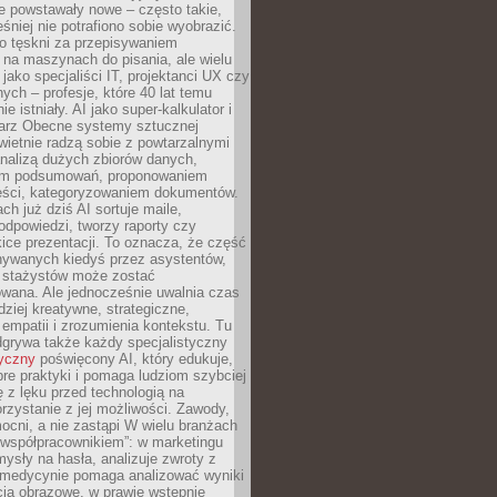
e powstawały nowe – często takie,
śniej nie potrafiono sobie wyobrazić.
o tęskni za przepisywaniem
na maszynach do pisania, ale wielu
 jako specjaliści IT, projektanci UX czy
nych – profesje, które 40 lat temu
ie istniały. AI jako super-kalkulator i
tarz Obecne systemy sztucznej
 świetnie radzą sobie z powtarzalnymi
nalizą dużych zbiorów danych,
em podsumowań, proponowaniem
reści, kategoryzowaniem dokumentów.
ch już dziś AI sortuje maile,
dpowiedzi, tworzy raporty czy
ice prezentacji. To oznacza, że część
ywanych kiedyś przez asystentów,
y stażystów może zostać
wana. Ale jednocześnie uwalnia czas
dziej kreatywne, strategiczne,
mpatii i zrozumienia kontekstu. Tu
dgrywa także każdy specjalistyczny
tyczny
poświęcony AI, który edukuje,
re praktyki i pomaga ludziom szybciej
ę z lęku przed technologią na
zystanie z jej możliwości. Zawody,
ocni, a nie zastąpi W wielu branżach
 „współpracownikiem”: w marketingu
sły na hasła, analizuje zwroty z
 medycynie pomaga analizować wyniki
cia obrazowe, w prawie wstępnie