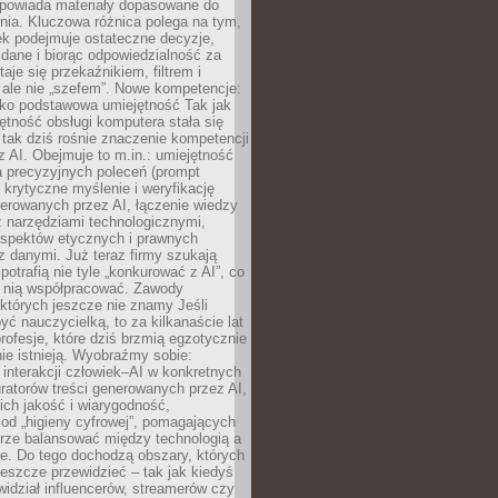
dpowiada materiały dopasowane do
nia. Kluczowa różnica polega na tym,
ek podejmuje ostateczne decyzje,
c dane i biorąc odpowiedzialność za
staje się przekaźnikiem, filtrem i
 ale nie „szefem”. Nowe kompetencje:
ako podstawowa umiejętność Tak jak
ętność obsługi komputera stała się
tak dziś rośnie znaczenie kompetencji
 AI. Obejmuje to m.in.: umiejętność
a precyzyjnych poleceń (prompt
, krytyczne myślenie i weryfikację
erowanych przez AI, łączenie wiedzy
 narzędziami technologicznymi,
aspektów etycznych i prawnych
 danymi. Już teraz firmy szukają
 potrafią nie tyle „konkurować z AI”, co
z nią współpracować. Zawody
 których jeszcze nie znamy Jeśli
być nauczycielką, to za kilkanaście lat
profesje, które dziś brzmią egzotycznie
nie istnieją. Wyobraźmy sobie:
 interakcji człowiek–AI w konkretnych
ratorów treści generowanych przez AI,
ich jakość i wiarygodność,
 od „higieny cyfrowej”, pomagających
rze balansować między technologią a
ne. Do tego dochodzą obszary, których
eszcze przewidzieć – tak jak kiedyś
ewidział influencerów, streamerów czy