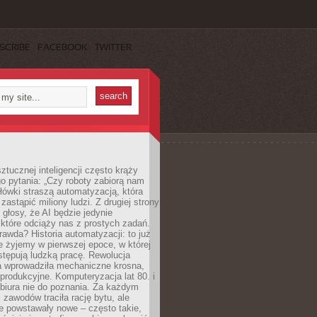
SCRIBE
FACEBOOK
TWITTER
ztucznej inteligencji często krąży
o pytania: „Czy roboty zabiorą nam
łówki straszą automatyzacją, która
astąpić miliony ludzi. Z drugiej strony
 głosy, że AI będzie jedynie
które odciąży nas z prostych zadań.
rawda? Historia automatyzacji: to już
ie żyjemy w pierwszej epoce, w której
tępują ludzką pracę. Rewolucja
 wprowadziła mechaniczne krosna,
e produkcyjne. Komputeryzacja lat 80. i
 biura nie do poznania. Za każdym
zawodów traciła rację bytu, ale
e powstawały nowe – często takie,