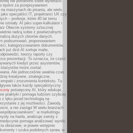
śniej nie potrafiono sobie wyobrazić.
o tęskni za przepisywaniem
na maszynach do pisania, ale wielu
 jako specjaliści IT, projektanci UX czy
nych – profesje, które 40 lat temu
ie istniały. AI jako super-kalkulator i
tarz Obecne systemy sztucznej
 świetnie radzą sobie z powtarzalnymi
nalizą dużych zbiorów danych,
em podsumowań, proponowaniem
reści, kategoryzowaniem dokumentów.
ch już dziś AI sortuje maile,
dpowiedzi, tworzy raporty czy
ice prezentacji. To oznacza, że część
ywanych kiedyś przez asystentów,
y stażystów może zostać
wana. Ale jednocześnie uwalnia czas
dziej kreatywne, strategiczne,
mpatii i zrozumienia kontekstu. Tu
dgrywa także każdy specjalistyczny
tyczny
poświęcony AI, który edukuje,
re praktyki i pomaga ludziom szybciej
ę z lęku przed technologią na
zystanie z jej możliwości. Zawody,
ocni, a nie zastąpi W wielu branżach
 „współpracownikiem”: w marketingu
sły na hasła, analizuje zwroty z
 medycynie pomaga analizować wyniki
cia obrazowe, w prawie wstępnie
okumenty i szuka podobnych spraw, w