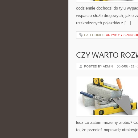
codziennie dochodzi do tylu wypad
wsparcie służb drogowych, jakie z
uszkodzonych pojazdów z […]
CATEGORIES:
ARTYKUŁY SPONS
CZY WARTO ROZ
POSTED BY ADMIN
GRU - 22 -
lecz co zatem możemy zrobić? Có
to, że przecież naprawdę atrakcyjn