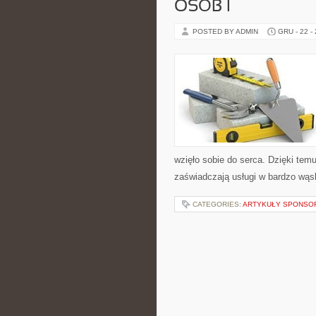
OSÓB I
POSTED BY ADMIN
GRU - 22 -
wzięło sobie do serca. Dzięki temu
zaświadczają usługi w bardzo wąs
CATEGORIES:
ARTYKUŁY SPONS