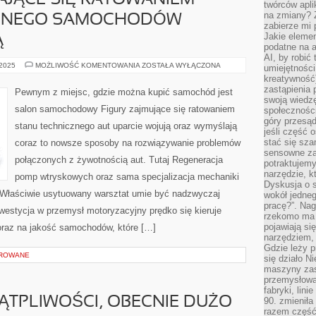
AJĄCE SIĘ RATOWANIEM
twórców apli
na zmiany? 
CZNEGO SAMOCHODÓW
zabierze mi 
Jakie elemen
Ą
podatne na 
AI, by robić 
OSOBY
 2025
MOŻLIWOŚĆ KOMENTOWANIA
ZOSTAŁA WYŁĄCZONA
umiejętności
ZAPRZĄTAJĄCE
kreatywność)
SIĘ
RATOWANIEM
zastąpienia
Pewnym z miejsc, gdzie można kupić samochód jest
STANU
swoją wiedzę
TECHNICZNEGO
salon samochodowy Figury zajmujące się ratowaniem
społeczności
SAMOCHODÓW
UPARCIE
góry przesąd
stanu technicznego aut uparcie wojują oraz wymyślają
WALCZĄ
jeśli część 
stać się sza
coraz to nowsze sposoby na rozwiązywanie problemów
sensowne za
połączonych z żywotnością aut. Tutaj Regeneracja
potraktujemy
narzędzie, k
pomp wtryskowych oraz sama specjalizacja mechaniki
Dyskusja o s
e. Właściwie usytuowany warsztat umie być nadzwyczaj
wokół jedneg
pracę?”. Nag
stycja w przemysł motoryzacyjny prędko się kieruje
rzekomo ma z
pojawiają się
oraz na jakość samochodów, które […]
narzędziem, 
Gdzie leży p
OROWANE
się działo N
maszyny zas
przemysłowa
fabryki, lini
WĄTPLIWOŚCI, OBECNIE DUŻO
90. zmieniła
razem część 