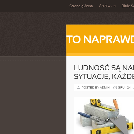
Archiwum
Strona główna
Białe Ś
TO NAPRAWD
LUDNOŚĆ SĄ NA
SYTUACJE, KAŻD
POSTED BY ADMIN
GRU - 24 -