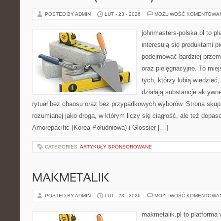
POSTED BY ADMIN
LUT - 23 - 2026
MOŻLIWOŚĆ KOMENTOWA
johnmasters-polska.pl to pl
interesują się produktami p
podejmować bardziej prze
oraz pielęgnacyjne. To mie
tych, którzy lubią wiedzieć,
działają substancje aktywn
rytuał bez chaosu oraz bez przypadkowych wyborów. Strona skupia
rozumianej jako droga, w którym liczy się ciągłość, ale też dopa
Amorepacific (Korea Południowa) i Glossier […]
CATEGORIES:
ARTYKUŁY SPONSOROWANE
MAKMETALIK
POSTED BY ADMIN
LUT - 23 - 2026
MOŻLIWOŚĆ KOMENTOWA
makmetalik.pl to platforma