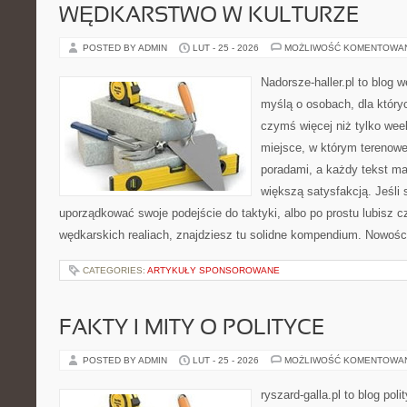
WĘDKARSTWO W KULTURZE
POSTED BY ADMIN
LUT - 25 - 2026
MOŻLIWOŚĆ KOMENTOWA
Nadorsze-haller.pl to blog w
myślą o osobach, dla który
czymś więcej niż tylko we
miejsce, w którym terenowe
poradami, a każdy tekst ma
większą satysfakcją. Jeśl
uporządkować swoje podejście do taktyki, albo po prostu lubisz c
wędkarskich realiach, znajdziesz tu solidne kompendium. Nowości
CATEGORIES:
ARTYKUŁY SPONSOROWANE
FAKTY I MITY O POLITYCE
POSTED BY ADMIN
LUT - 25 - 2026
MOŻLIWOŚĆ KOMENTOWA
ryszard-galla.pl to blog pol