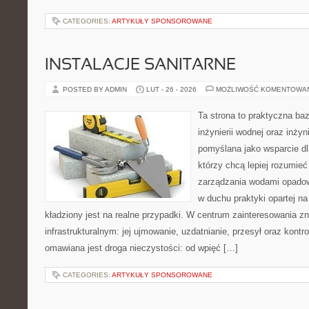
CATEGORIES:
ARTYKUŁY SPONSOROWANE
INSTALACJE SANITARNE
POSTED BY ADMIN
LUT - 26 - 2026
MOŻLIWOŚĆ KOMENTOWA
Ta strona to praktyczna ba
inżynierii wodnej oraz inżyni
pomyślana jako wsparcie d
którzy chcą lepiej rozumie
zarządzania wodami opadow
w duchu praktyki opartej n
kładziony jest na realne przypadki. W centrum zainteresowania zn
infrastrukturalnym: jej ujmowanie, uzdatnianie, przesył oraz kontr
omawiana jest droga nieczystości: od wpięć […]
CATEGORIES:
ARTYKUŁY SPONSOROWANE