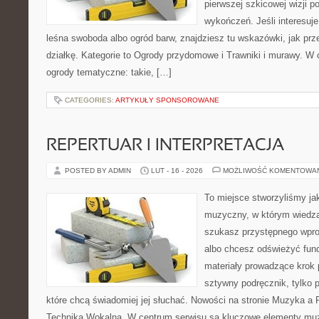
pierwszej szkicowej wizji po
wykończeń. Jeśli interesuje
leśna swoboda albo ogród barw, znajdziesz tu wskazówki, jak prz
działkę. Kategorie to Ogrody przydomowe i Trawniki i murawy. W
ogrody tematyczne: takie, […]
CATEGORIES:
ARTYKUŁY SPONSOROWANE
REPERTUAR I INTERPRETACJA
POSTED BY ADMIN
LUT - 16 - 2026
MOŻLIWOŚĆ KOMENTOWA
To miejsce stworzyliśmy ja
muzyczny, w którym wiedza 
szukasz przystępnego wpr
albo chcesz odświeżyć fund
materiały prowadzące krok p
sztywny podręcznik, tylko 
które chcą świadomiej jej słuchać. Nowości na stronie Muzyka a 
Technika Wokalna. W centrum serwisu są kluczowe elementy muz