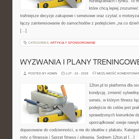
rozwiązaniach i rynku. To m
które chcą lepiej zrozumie
trafniejsze decyzje zakupowe i serwisowe oraz czytać o motoryza
łączy zainteresowanie do samochodów z podejściem „na co dzień”, 
[…]
CATEGORIES:
ARTYKUŁY SPONSOROWANE
WYZWANIA I PLANY TRENINGOW
POSTED BY ADMIN
LUT - 24 - 2026
MOŻLIWOŚĆ KOMENTOWA
12ton.pl to platforma dla o
kondycję, zmienić sylwetkę 
serwis, w którym fitness łąc
podejście do celów jest pra
sprawdzonych kierunków dz
uporządkować swoje nawyki
dopasowane do codzienności, a nie do ideałów z plakatu. Kategori
mity o fitnessie i Sprzęt fitness i siłownia. Sednem 12ton.pl […]