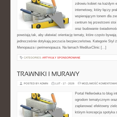
zdrowiu kobiet na każdym e
internetowy, który łączy pr
wspierającym tonem dla z
centrum tej przestrzeni sto
oraz budowanie świadomośc
powstają tak, aby ułatwiać orientację tematy, które często bywaj
jednocześnie dotykają poczucia bezpieczeństwa. Kategorie Styl ż
Menopauza i perimenopauza. Na łamach MediluxClinic […]
CATEGORIES:
ARTYKUŁY SPONSOROWANE
TRAWNIKI I MURAWY
POSTED BY ADMIN
LUT - 17 - 2026
MOŻLIWOŚĆ KOMENTOWA
Portal Hellerówka to blog i
ogrodom tematycznym oraz
zaplanować efektowny zielo
którym koncepcja spotyka s