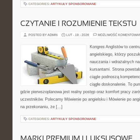
CATEGORIES:
ARTYKUŁY SPONSOROWANE
CZYTANIE I ROZUMIENIE TEKSTU
POSTED BY ADMIN
LUT - 19 - 2026
MOŻLIWOŚĆ KOMENTOWA
Kongres Anglistów to centr
angielskiego, którzy posz
nauczania i wdrażalnych na
kursantami. Strona powstał
ciągle podnoszą kompetencj
ciągłe doskonalenie. To punk
gdzie pierwszoplanowa jest realny postęp oraz komfort pracy zarów
uczestników. Polecamy Mówienie po angielsku i Mówienie po angie
na przekonaniu, że […]
CATEGORIES:
ARTYKUŁY SPONSOROWANE
MARKI PREMIUM I LUKSUSOWE