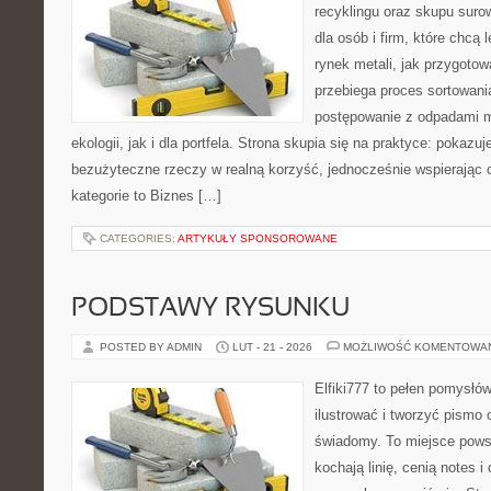
recyklingu oraz skupu suro
dla osób i firm, które chcą l
rynek metali, jak przygoto
przebiega proces sortowani
postępowanie z odpadami m
ekologii, jak i dla portfela. Strona skupia się na praktyce: pokazu
bezużyteczne rzeczy w realną korzyść, jednocześnie wspierając 
kategorie to Biznes […]
CATEGORIES:
ARTYKUŁY SPONSOROWANE
PODSTAWY RYSUNKU
POSTED BY ADMIN
LUT - 21 - 2026
MOŻLIWOŚĆ KOMENTOWA
Elfiki777 to pełen pomysłów
ilustrować i tworzyć pismo
świadomy. To miejsce powst
kochają linię, cenią notes 