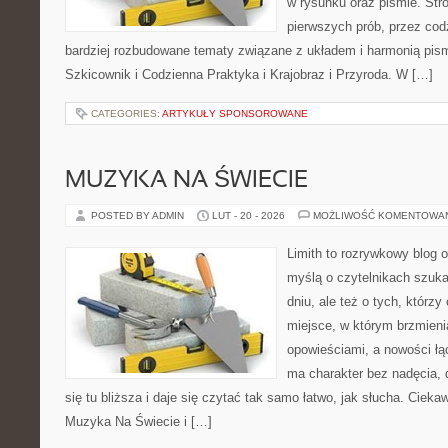
w rysunku oraz piśmie. Str
pierwszych prób, przez cod
bardziej rozbudowane tematy związane z układem i harmonią pism
Szkicownik i Codzienna Praktyka i Krajobraz i Przyroda. W […]
CATEGORIES:
ARTYKUŁY SPONSOROWANE
MUZYKA NA ŚWIECIE
POSTED BY ADMIN
LUT - 20 - 2026
MOŻLIWOŚĆ KOMENTOWA
Limith to rozrywkowy blog 
myślą o czytelnikach szuka
dniu, ale też o tych, którzy
miejsce, w którym brzmieni
opowieściami, a nowości łą
ma charakter bez nadęcia,
się tu bliższa i daje się czytać tak samo łatwo, jak słucha. Ciekaw
Muzyka Na Świecie i […]