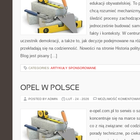
edukacji obywatelskiej. To 
chcą rozumieć mechanizmy 
śledzić procesy zachodzące
jednocześnie budować samo
fakty i konteksty. W centru
uczestnik demokracji, a także to, jak decyzje podejmowane na r
przekładają się na codzienność. Nowości na stronie Historia poli
Blog jest pisany […]
CATEGORIES:
ARTYKUŁY SPONSOROWANE
OPEL W POLSCE
POSTED BY ADMIN
LUT - 24 - 2026
MOŻLIWOŚĆ KOMENTOWA
e-opel.com.pl to serwis o 
koncentruje się na marce 
co z nią związane: od codzi
porady techniczne, po ciek