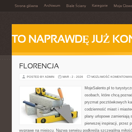
Archiwum
Kategorie
Strona główna
Białe Ściany
Moja Głow
TO NAPRAWDĘ JUŻ KO
FLORENCJA
POSTED BY ADMIN
MAR - 2 - 2026
MOŻLIWOŚĆ KOMENTOWAN
MojeSalento.pl to turystyc
osobach, które chcą poznać
pryzmat pocztówkowych kad
codzienność miast i miaste
plany urlopowe zamieniają s
pierwszej inspiracji, przez
wyprawę na miejscu. Nazwa serwisu podkreśla szczególną miłość 