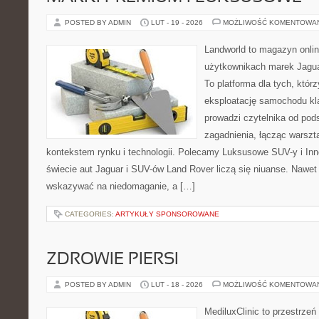
POSTED BY ADMIN
LUT - 19 - 2026
MOŻLIWOŚĆ KOMENTOWA
Landworld to magazyn onli
użytkownikach marek Jagua
To platforma dla tych, któr
eksploatację samochodu kl
prowadzi czytelnika od pod
zagadnienia, łącząc warszt
kontekstem rynku i technologii. Polecamy Luksusowe SUV-y i Inn
świecie aut Jaguar i SUV-ów Land Rover liczą się niuanse. Nawet 
wskazywać na niedomaganie, a […]
CATEGORIES:
ARTYKUŁY SPONSOROWANE
ZDROWIE PIERSI
POSTED BY ADMIN
LUT - 18 - 2026
MOŻLIWOŚĆ KOMENTOWA
MediluxClinic to przestrzeń