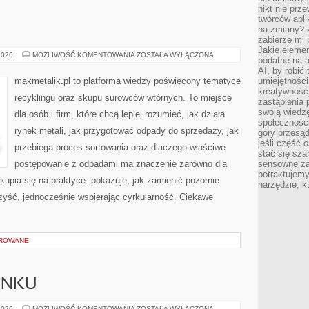
nikt nie prz
twórców apli
na zmiany? 
zabierze mi 
Jakie elemen
MAKMETALIK
2026
MOŻLIWOŚĆ KOMENTOWANIA
ZOSTAŁA WYŁĄCZONA
podatne na 
AI, by robić 
makmetalik.pl to platforma wiedzy poświęcony tematyce
umiejętności
kreatywność)
recyklingu oraz skupu surowców wtórnych. To miejsce
zastąpienia
swoją wiedzę
dla osób i firm, które chcą lepiej rozumieć, jak działa
społeczności
rynek metali, jak przygotować odpady do sprzedaży, jak
góry przesąd
jeśli część 
przebiega proces sortowania oraz dlaczego właściwe
stać się sza
postępowanie z odpadami ma znaczenie zarówno dla
sensowne za
potraktujemy
a skupia się na praktyce: pokazuje, jak zamienić pozornie
narzędzie, k
zyść, jednocześnie wspierając cyrkularność. Ciekawe
OROWANE
UNKU
PODSTAWY
2026
MOŻLIWOŚĆ KOMENTOWANIA
ZOSTAŁA WYŁĄCZONA