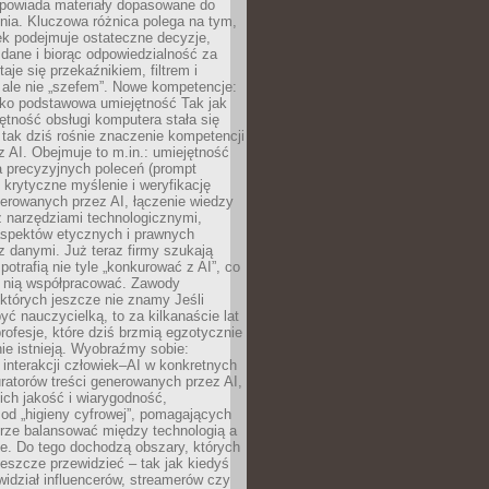
dpowiada materiały dopasowane do
nia. Kluczowa różnica polega na tym,
ek podejmuje ostateczne decyzje,
c dane i biorąc odpowiedzialność za
staje się przekaźnikiem, filtrem i
 ale nie „szefem”. Nowe kompetencje:
ako podstawowa umiejętność Tak jak
ętność obsługi komputera stała się
tak dziś rośnie znaczenie kompetencji
 AI. Obejmuje to m.in.: umiejętność
a precyzyjnych poleceń (prompt
, krytyczne myślenie i weryfikację
erowanych przez AI, łączenie wiedzy
 narzędziami technologicznymi,
aspektów etycznych i prawnych
 danymi. Już teraz firmy szukają
 potrafią nie tyle „konkurować z AI”, co
z nią współpracować. Zawody
 których jeszcze nie znamy Jeśli
być nauczycielką, to za kilkanaście lat
profesje, które dziś brzmią egzotycznie
nie istnieją. Wyobraźmy sobie:
 interakcji człowiek–AI w konkretnych
ratorów treści generowanych przez AI,
ich jakość i wiarygodność,
 od „higieny cyfrowej”, pomagających
rze balansować między technologią a
ne. Do tego dochodzą obszary, których
eszcze przewidzieć – tak jak kiedyś
ewidział influencerów, streamerów czy