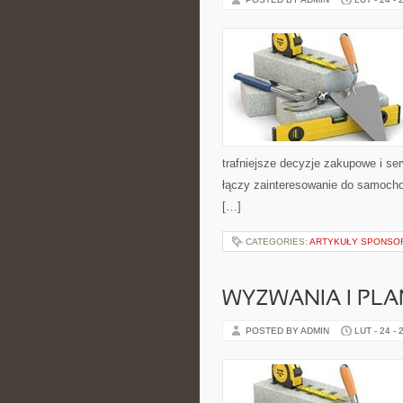
trafniejsze decyzje zakupowe i se
łączy zainteresowanie do samochod
[…]
CATEGORIES:
ARTYKUŁY SPONS
WYZWANIA I PL
POSTED BY ADMIN
LUT - 24 - 