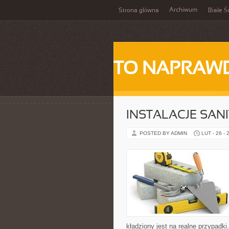
Archiwum
Strona główna
Białe Ś
TO NAPRAWD
INSTALACJE SAN
POSTED BY ADMIN
LUT - 26 - 
kładziony jest na realne przypadk