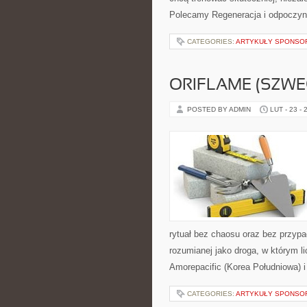
Polecamy Regeneracja i odpoczyne
CATEGORIES:
ARTYKUŁY SPONS
ORIFLAME (SZWE
POSTED BY ADMIN
LUT - 23 - 
rytuał bez chaosu oraz bez przypa
rozumianej jako droga, w którym l
Amorepacific (Korea Południowa) i
CATEGORIES:
ARTYKUŁY SPONS