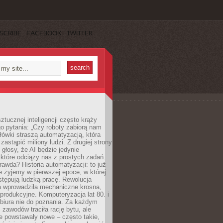
SCRIBE
FACEBOOK
TWITTER
ztucznej inteligencji często krąży
o pytania: „Czy roboty zabiorą nam
łówki straszą automatyzacją, która
astąpić miliony ludzi. Z drugiej strony
 głosy, że AI będzie jedynie
które odciąży nas z prostych zadań.
rawda? Historia automatyzacji: to już
ie żyjemy w pierwszej epoce, w której
tępują ludzką pracę. Rewolucja
 wprowadziła mechaniczne krosna,
e produkcyjne. Komputeryzacja lat 80. i
 biura nie do poznania. Za każdym
zawodów traciła rację bytu, ale
e powstawały nowe – często takie,