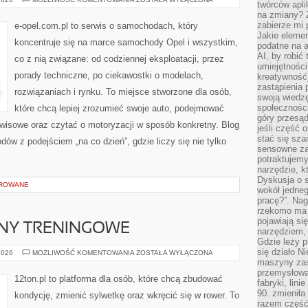
twórców apli
W
na zmiany? 
POLSCE
zabierze mi 
e-opel.com.pl to serwis o samochodach, który
Jakie elemen
koncentruje się na marce samochody Opel i wszystkim,
podatne na 
AI, by robić 
co z nią związane: od codziennej eksploatacji, przez
umiejętności
porady techniczne, po ciekawostki o modelach,
kreatywność)
zastąpienia
rozwiązaniach i rynku. To miejsce stworzone dla osób,
swoją wiedzę
społeczności
które chcą lepiej zrozumieć swoje auto, podejmować
góry przesąd
rwisowe oraz czytać o motoryzacji w sposób konkretny. Blog
jeśli część 
stać się sza
ów z podejściem „na co dzień”, gdzie liczy się nie tylko
sensowne za
potraktujemy
narzędzie, k
Dyskusja o s
OROWANE
wokół jedneg
pracę?”. Nag
rzekomo ma z
pojawiają się
ANY TRENINGOWE
narzędziem, 
Gdzie leży p
się działo N
WYZWANIA
2026
MOŻLIWOŚĆ KOMENTOWANIA
ZOSTAŁA WYŁĄCZONA
I
maszyny zas
PLANY
przemysłowa
TRENINGOWE
12ton.pl to platforma dla osób, które chcą zbudować
fabryki, lini
90. zmieniła
kondycję, zmienić sylwetkę oraz wkręcić się w rower. To
razem część 