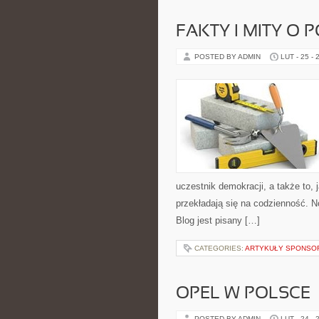
FAKTY I MITY O 
POSTED BY ADMIN
LUT - 25 - 
uczestnik demokracji, a także to
przekładają się na codzienność. N
Blog jest pisany […]
CATEGORIES:
ARTYKUŁY SPONS
OPEL W POLSCE
POSTED BY ADMIN
LUT - 24 - 