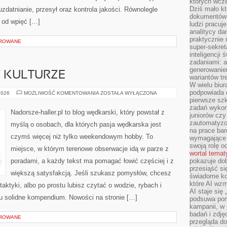
których wcze
Dziś mało kt
 uzdatnianie, przesył oraz kontrola jakości. Równolegle
dokumentów 
 od wpięć […]
ludzi pracuje
analitycy da
praktycznie n
OROWANE
super-sekre
inteligencji
zadaniami: a
generowani
 KULTURZE
wariantów t
W wielu biura
podpowiada o
WĘDKARSTWO
2026
MOŻLIWOŚĆ KOMENTOWANIA
ZOSTAŁA WYŁĄCZONA
W
pierwsze szk
KULTURZE
zadań wykon
Nadorsze-haller.pl to blog wędkarski, który powstał z
juniorów cz
zautomatyzo
myślą o osobach, dla których pasja wędkarska jest
na prace bar
czymś więcej niż tylko weekendowym hobby. To
wymagające e
swoją rolę o
miejsce, w którym terenowe obserwacje idą w parze z
wortal tema
poradami, a każdy tekst ma pomagać łowić częściej i z
pokazuje dob
przesiąść si
większą satysfakcją. Jeśli szukasz pomysłów, chcesz
świadome kor
które AI wzm
ktyki, albo po prostu lubisz czytać o wodzie, rybach i
AI staje się
tu solidne kompendium. Nowości na stronie […]
podsuwa pomy
kampanii, w
badań i zdję
OROWANE
przegląda d