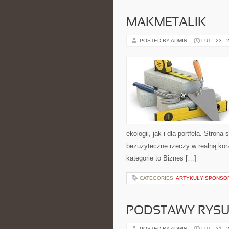
MAKMETALIK
POSTED BY ADMIN
LUT - 23 - 
ekologii, jak i dla portfela. Stron
bezużyteczne rzeczy w realną kor
kategorie to Biznes […]
CATEGORIES:
ARTYKUŁY SPONS
PODSTAWY RYS
POSTED BY ADMIN
LUT - 21 - 