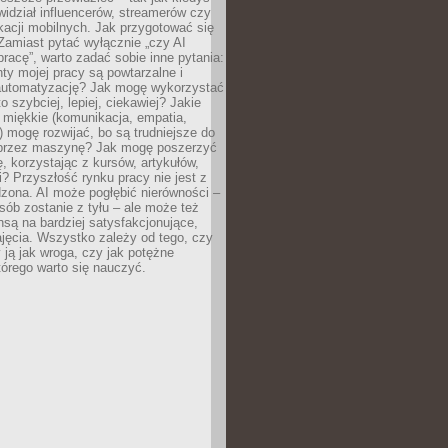
ewidział influencerów, streamerów czy
kacji mobilnych. Jak przygotować się
Zamiast pytać wyłącznie „czy AI
pracę”, warto zadać sobie inne pytania:
ty mojej pracy są powtarzalne i
automatyzację? Jak mogę wykorzystać
to szybciej, lepiej, ciekawiej? Jakie
 miękkie (komunikacja, empatia,
 mogę rozwijać, bo są trudniejsze do
 przez maszynę? Jak mogę poszerzyć
, korzystając z kursów, artykułów,
? Przyszłość rynku pracy nie jest z
zona. AI może pogłębić nierówności –
osób zostanie z tyłu – ale może też
nsą na bardziej satysfakcjonujące,
jęcia. Wszystko zależy od tego, czy
 ją jak wroga, czy jak potężne
tórego warto się nauczyć.