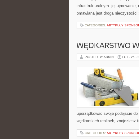
infrastrukturalnym: jej ujmowanie,
omawiana jest droga nieczystości:
CATEGORIES:
ARTYKUŁY SPONS
WĘDKARSTWO W
POSTED BY ADMIN
LUT - 25 - 
uporządkować swoje podejście do ta
wędkarskich realiach, znajdziesz 
CATEGORIES:
ARTYKUŁY SPONS