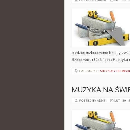
bardziej rozbudowane tematy zwią
Szkicownik i Codzienna Praktyka i
CATEGORIES:
ARTYKUŁY SPONS
MUZYKA NA ŚWIE
POSTED BY ADMIN
LUT - 20 - 