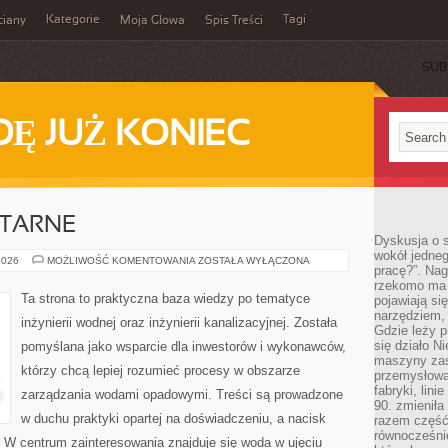
Kategorie
Tagi
ciany
Moja Głowa
Spis Treści
SUB
Ę JUŻ KONIEC
ITARNE
Dyskusja o s
wokół jedneg
INSTALACJE
2026
MOŻLIWOŚĆ KOMENTOWANIA
ZOSTAŁA WYŁĄCZONA
pracę?”. Nag
SANITARNE
rzekomo ma z
Ta strona to praktyczna baza wiedzy po tematyce
pojawiają się
narzędziem, 
inżynierii wodnej oraz inżynierii kanalizacyjnej. Została
Gdzie leży p
się działo N
pomyślana jako wsparcie dla inwestorów i wykonawców,
maszyny zas
którzy chcą lepiej rozumieć procesy w obszarze
przemysłowa
fabryki, lini
zarządzania wodami opadowymi. Treści są prowadzone
90. zmieniła
w duchu praktyki opartej na doświadczeniu, a nacisk
razem część 
równocześni
i. W centrum zainteresowania znajduje się woda w ujęciu