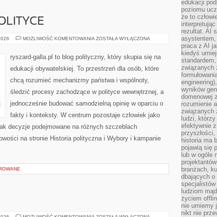
edukacji po
poziomu ucz
że to człowi
POLITYCE
interpretują
rezultat. AI 
asystentem,
FAKTY
2026
MOŻLIWOŚĆ KOMENTOWANIA
ZOSTAŁA WYŁĄCZONA
I
praca z AI j
MITY
kiedyś umiej
O
ryszard-galla.pl to blog polityczny, który skupia się na
POLITYCE
standardem, 
związanych z
edukacji obywatelskiej. To przestrzeń dla osób, które
formułowani
chcą rozumieć mechanizmy państwa i wspólnoty,
engineering)
wyników gen
śledzić procesy zachodzące w polityce wewnętrznej, a
domenowej z
jednocześnie budować samodzielną opinię w oparciu o
rozumienie 
związanych z
fakty i konteksty. W centrum pozostaje człowiek jako
ludzi, którzy
efektywnie 
, jak decyzje podejmowane na różnych szczeblach
przyszłości,
owości na stronie Historia polityczna i Wybory i kampanie
historia ma 
pojawią się 
lub w ogóle 
projektantów
branżach, ku
OROWANE
dbających o 
specjalistów
ludziom mąd
życiem offli
nie umiemy j
nikt nie prz
OPEL
2026
MOŻLIWOŚĆ KOMENTOWANIA
ZOSTAŁA WYŁĄCZONA