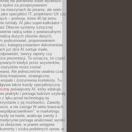
śniej nie potrafiono sobie wyobrazić.
o tęskni za przepisywaniem
na maszynach do pisania, ale wielu
 jako specjaliści IT, projektanci UX czy
nych – profesje, które 40 lat temu
ie istniały. AI jako super-kalkulator i
tarz Obecne systemy sztucznej
 świetnie radzą sobie z powtarzalnymi
nalizą dużych zbiorów danych,
em podsumowań, proponowaniem
reści, kategoryzowaniem dokumentów.
ch już dziś AI sortuje maile,
dpowiedzi, tworzy raporty czy
ice prezentacji. To oznacza, że część
ywanych kiedyś przez asystentów,
y stażystów może zostać
wana. Ale jednocześnie uwalnia czas
dziej kreatywne, strategiczne,
mpatii i zrozumienia kontekstu. Tu
dgrywa także każdy specjalistyczny
tyczny
poświęcony AI, który edukuje,
re praktyki i pomaga ludziom szybciej
ę z lęku przed technologią na
zystanie z jej możliwości. Zawody,
ocni, a nie zastąpi W wielu branżach
 „współpracownikiem”: w marketingu
sły na hasła, analizuje zwroty z
 medycynie pomaga analizować wyniki
cia obrazowe, w prawie wstępnie
okumenty i szuka podobnych spraw, w