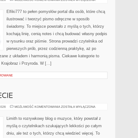
RYSUNKU
Elfiki777 to pełen pomysłów portal dla osób, które chcą
ilustrować i tworzyć pismo odręczne w sposób
świadomy. To miejsce powstało z myślą o tych, którzy
kochają linię, cenią notes i chcą budować własny podpis
w rysunku oraz piśmie. Strona prowadzi czytelnika od
pierwszych prób, przez codzienną praktykę, aż po
zane z układem i harmonią pisma. Ciekawe kategorie to
 Krajobraz i Przyroda. W […]
OROWANE
CIE
MUZYKA
2026
MOŻLIWOŚĆ KOMENTOWANIA
ZOSTAŁA WYŁĄCZONA
NA
ŚWIECIE
Limith to rozrywkowy blog o muzyce, który powstał z
myślą o czytelnikach szukających lekkości po całym
dniu, ale też o tych, którzy chcą wiedzieć więcej. To