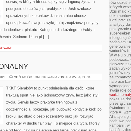
serwis, w którym fitness łączy się z higieną życia, a
równocześni
których wcze
podejście do celów jest praktyczne. Jeśli szukasz
Dziś mało kt
sprawdzonych kierunków działania albo chcesz
dokumentów 
ludzi pracuje
uporządkować swoje nawyki, tutaj znajdziesz pomysły
analitycy da
praktycznie n
 do ideałów z plakatu. Kategorie dla każdego to Fakty i
super-sekre
 siłownia. Sednem 12ton.pl […]
inteligencji
zadaniami: a
generowani
OROWANE
wariantów t
W wielu biura
podpowiada o
pierwsze szk
JONALNY
zadań wykon
juniorów cz
zautomatyzo
TRENING
2026
MOŻLIWOŚĆ KOMENTOWANIA
ZOSTAŁA WYŁĄCZONA
FUNKCJONALNY
na prace bar
wymagające e
TKKF Sieraków to punkt odniesienia dla osób, które
swoją rolę o
wortal tema
traktują sport nie jako jednorazowy zryw, lecz jako styl
pokazuje dob
życia. Serwis łączy praktykę treningową z
przesiąść si
świadome kor
codziennością: pokazuje, jak budować kondycję krok po
które AI wzm
kroku, jak dbać o bezpieczeństwo oraz jak rozwijać
AI staje się
podsuwa pomy
charakter w duchu fair play. To miejsce dla tych, którzy
kampanii, w
badań i zdję
żnie od tego, czy są na etapie regularnej pracy nad sobą.