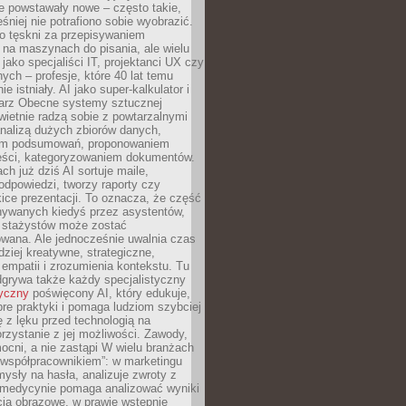
e powstawały nowe – często takie,
śniej nie potrafiono sobie wyobrazić.
o tęskni za przepisywaniem
na maszynach do pisania, ale wielu
 jako specjaliści IT, projektanci UX czy
nych – profesje, które 40 lat temu
ie istniały. AI jako super-kalkulator i
tarz Obecne systemy sztucznej
 świetnie radzą sobie z powtarzalnymi
nalizą dużych zbiorów danych,
em podsumowań, proponowaniem
reści, kategoryzowaniem dokumentów.
ch już dziś AI sortuje maile,
dpowiedzi, tworzy raporty czy
ice prezentacji. To oznacza, że część
ywanych kiedyś przez asystentów,
y stażystów może zostać
wana. Ale jednocześnie uwalnia czas
dziej kreatywne, strategiczne,
mpatii i zrozumienia kontekstu. Tu
dgrywa także każdy specjalistyczny
tyczny
poświęcony AI, który edukuje,
re praktyki i pomaga ludziom szybciej
ę z lęku przed technologią na
zystanie z jej możliwości. Zawody,
ocni, a nie zastąpi W wielu branżach
 „współpracownikiem”: w marketingu
sły na hasła, analizuje zwroty z
 medycynie pomaga analizować wyniki
cia obrazowe, w prawie wstępnie