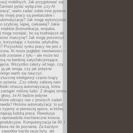
kacji mobilnych. Jak przygotować się
Zamiast pytać wyłącznie „czy AI
pracę”, warto zadać sobie inne pytania:
ty mojej pracy są powtarzalne i
automatyzację? Jak mogę wykorzystać
to szybciej, lepiej, ciekawiej? Jakie
 miękkie (komunikacja, empatia,
 mogę rozwijać, bo są trudniejsze do
 przez maszynę? Jak mogę poszerzyć
, korzystając z kursów, artykułów,
? Przyszłość rynku pracy nie jest z
zona. AI może pogłębić nierówności –
osób zostanie z tyłu – ale może też
nsą na bardziej satysfakcjonujące,
jęcia. Wszystko zależy od tego, czy
 ją jak wroga, czy jak potężne
tórego warto się nauczyć.
ztucznej inteligencji często krąży
o pytania: „Czy roboty zabiorą nam
łówki straszą automatyzacją, która
astąpić miliony ludzi. Z drugiej strony
 głosy, że AI będzie jedynie
które odciąży nas z prostych zadań.
rawda? Historia automatyzacji: to już
ie żyjemy w pierwszej epoce, w której
tępują ludzką pracę. Rewolucja
 wprowadziła mechaniczne krosna,
e produkcyjne. Komputeryzacja lat 80. i
 biura nie do poznania. Za każdym
zawodów traciła rację bytu, ale