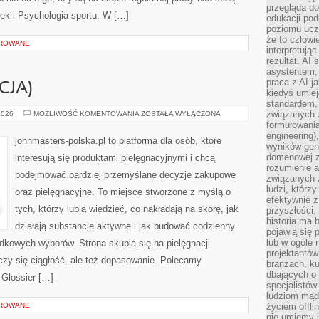
przegląda d
k i Psychologia sportu. W […]
edukacji po
poziomu ucz
że to człowi
OROWANE
interpretują
rezultat. AI 
asystentem,
praca z AI j
CJA)
kiedyś umiej
standardem, 
ORIFLAME
związanych z
2026
MOŻLIWOŚĆ KOMENTOWANIA
ZOSTAŁA WYŁĄCZONA
(SZWECJA)
formułowani
engineering)
johnmasters-polska.pl to platforma dla osób, które
wyników gen
domenowej z
interesują się produktami pielęgnacyjnymi i chcą
rozumienie 
podejmować bardziej przemyślane decyzje zakupowe
związanych z
ludzi, którzy
oraz pielęgnacyjne. To miejsce stworzone z myślą o
efektywnie 
tych, którzy lubią wiedzieć, co nakładają na skórę, jak
przyszłości,
historia ma 
działają substancje aktywne i jak budować codzienny
pojawią się 
lub w ogóle 
dkowych wyborów. Strona skupia się na pielęgnacji
projektantów
iczy się ciągłość, ale też dopasowanie. Polecamy
branżach, ku
dbających o 
 Glossier […]
specjalistów
ludziom mąd
OROWANE
życiem offli
nie umiemy j