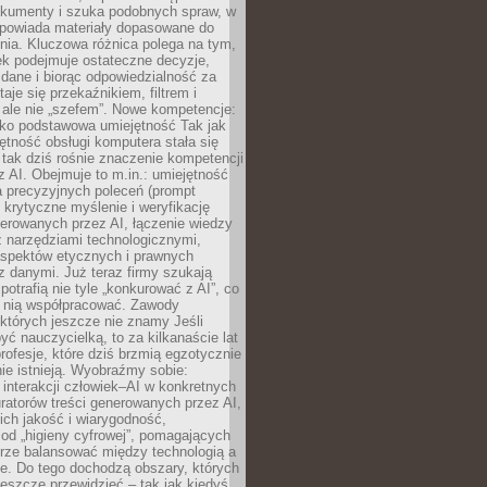
okumenty i szuka podobnych spraw, w
dpowiada materiały dopasowane do
nia. Kluczowa różnica polega na tym,
ek podejmuje ostateczne decyzje,
c dane i biorąc odpowiedzialność za
staje się przekaźnikiem, filtrem i
 ale nie „szefem”. Nowe kompetencje:
ako podstawowa umiejętność Tak jak
ętność obsługi komputera stała się
tak dziś rośnie znaczenie kompetencji
 AI. Obejmuje to m.in.: umiejętność
a precyzyjnych poleceń (prompt
, krytyczne myślenie i weryfikację
erowanych przez AI, łączenie wiedzy
 narzędziami technologicznymi,
aspektów etycznych i prawnych
 danymi. Już teraz firmy szukają
 potrafią nie tyle „konkurować z AI”, co
z nią współpracować. Zawody
 których jeszcze nie znamy Jeśli
być nauczycielką, to za kilkanaście lat
profesje, które dziś brzmią egzotycznie
nie istnieją. Wyobraźmy sobie:
 interakcji człowiek–AI w konkretnych
ratorów treści generowanych przez AI,
ich jakość i wiarygodność,
 od „higieny cyfrowej”, pomagających
rze balansować między technologią a
ne. Do tego dochodzą obszary, których
eszcze przewidzieć – tak jak kiedyś