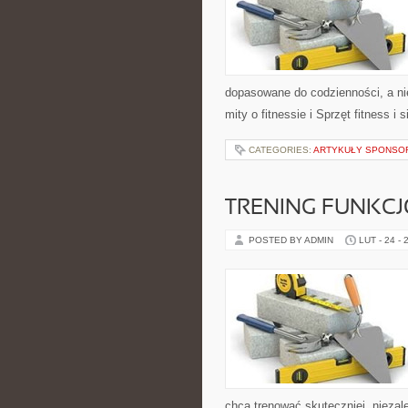
dopasowane do codzienności, a nie
mity o fitnessie i Sprzęt fitness i
CATEGORIES:
ARTYKUŁY SPONS
TRENING FUNKC
POSTED BY ADMIN
LUT - 24 - 
chcą trenować skuteczniej, niezale