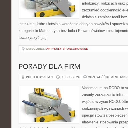
młodzieży, rodzicach oraz 
zrozumieć codzienność e-lea
działanie zamiast teorii be
instrukcje, które ułatwiają wdrożenie dobrych nawyków i sprawdz
kategorie to Matematyka bez bólu i Prawo oświatowe bez tajemnic.
towarzyszyć […]
CATEGORIES:
ARTYKUŁY SPONSOROWANE
PORADY DLA FIRM
POSTED BY ADMIN
LUT - 7 - 2026
MOŻLIWOŚĆ KOMENTOWAN
Vademecum po RODO to ser
zasady zarządzania informa
wejściu w życie RODO. Stro
codziennych wyzwaniach w 
specjalistów za bezpieczeńs
ułatwienie stosowania prze