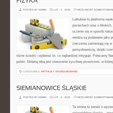
FIZYKA
POSTED BY ADMIN
LUT - 5 - 2026
MOŻLIWOŚĆ KOMENTOWAN
Lulitulisie to platforma na
pociechach oraz o bliskich
uczenie się w sposób natur
wiedza są podawane jako p
ćwiczenia zamieniają się w 
pomysłowością, dzięki cz
różne ścieżki i wybierać to, co najbardziej intryguje. Polecamy N
polski. Główną ideą jest stworzenie życzliwej przestrzeni, w któr
CATEGORIES:
ARTYKUŁY SPONSOROWANE
SIEMIANOWICE ŚLĄSKIE
POSTED BY ADMIN
LUT - 4 - 2026
MOŻLIWOŚĆ KOMENTOWAN
Ta strona to serwis o wyci
województwo śląskie – prze