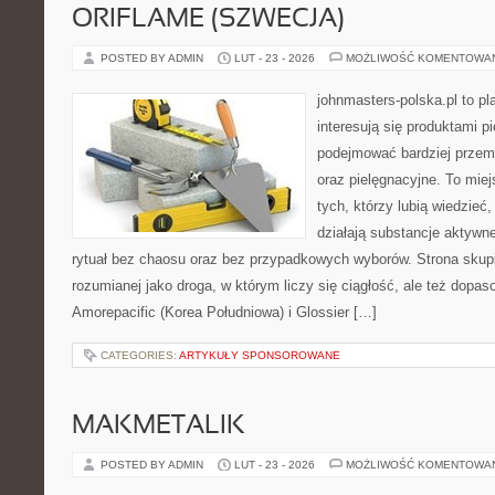
ORIFLAME (SZWECJA)
POSTED BY ADMIN
LUT - 23 - 2026
MOŻLIWOŚĆ KOMENTOWA
johnmasters-polska.pl to pl
interesują się produktami p
podejmować bardziej prze
oraz pielęgnacyjne. To mie
tych, którzy lubią wiedzieć,
działają substancje aktywn
rytuał bez chaosu oraz bez przypadkowych wyborów. Strona skupia
rozumianej jako droga, w którym liczy się ciągłość, ale też dopa
Amorepacific (Korea Południowa) i Glossier […]
CATEGORIES:
ARTYKUŁY SPONSOROWANE
MAKMETALIK
POSTED BY ADMIN
LUT - 23 - 2026
MOŻLIWOŚĆ KOMENTOWA