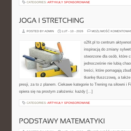
CATEGORIES:
ARTYKUŁY SPONSOROWANE
JOGA I STRETCHING
POSTED BY ADMIN
LUT - 10 - 2026
MOŻLIWOŚĆ KOMENTOWA
o2fit.pl to centrum aktywno
inspiracją do zmiany sylwetk
stworzone dla osób, które 
jednocześnie nie lubią chao
treści, które pomagają zb
tkankę tłuszczową, a takż
presji, za to z planem. Ciekawe kategorie to Trening na siłowni i Fi
opiera się na prostym założeniu: każdy […]
CATEGORIES:
ARTYKUŁY SPONSOROWANE
PODSTAWY MATEMATYKI