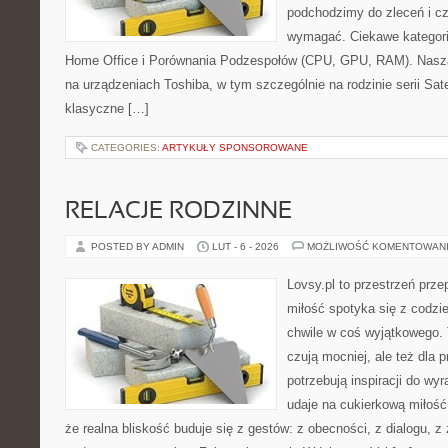
podchodzimy do zleceń i cz
wymagać. Ciekawe kategori
Home Office i Porównania Podzespołów (CPU, GPU, RAM). Nasza 
na urządzeniach Toshiba, w tym szczególnie na rodzinie serii Sate
klasyczne […]
CATEGORIES:
ARTYKUŁY SPONSOROWANE
RELACJE RODZINNE
POSTED BY ADMIN
LUT - 6 - 2026
MOŻLIWOŚĆ KOMENTOWAN
Lovsy.pl to przestrzeń prz
miłość spotyka się z codzi
chwile w coś wyjątkowego. T
czują mocniej, ale też dla 
potrzebują inspiracji do wy
udaje na cukierkową miłość
że realna bliskość buduje się z gestów: z obecności, z dialogu, z