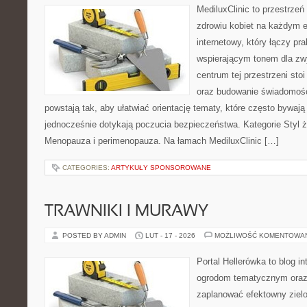
MediluxClinic to przestrzeń
zdrowiu kobiet na każdym e
internetowy, który łączy pr
wspierającym tonem dla z
centrum tej przestrzeni sto
oraz budowanie świadomośc
powstają tak, aby ułatwiać orientację tematy, które często bywaj
jednocześnie dotykają poczucia bezpieczeństwa. Kategorie Styl ż
Menopauza i perimenopauza. Na łamach MediluxClinic […]
CATEGORIES:
ARTYKUŁY SPONSOROWANE
TRAWNIKI I MURAWY
POSTED BY ADMIN
LUT - 17 - 2026
MOŻLIWOŚĆ KOMENTOWA
Portal Hellerówka to blog i
ogrodom tematycznym oraz
zaplanować efektowny zielo