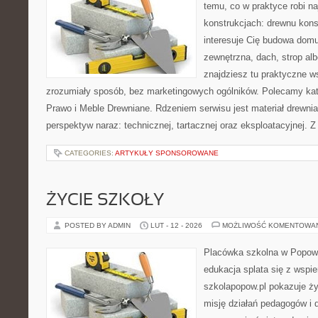
temu, co w praktyce robi n
konstrukcjach: drewnu kons
interesuje Cię budowa domu
zewnętrzna, dach, strop albo
znajdziesz tu praktyczne 
zrozumiały sposób, bez marketingowych ogólników. Polecamy kat
Prawo i Meble Drewniane. Rdzeniem serwisu jest materiał drewnia
perspektyw naraz: technicznej, tartacznej oraz eksploatacyjnej. 
CATEGORIES:
ARTYKUŁY SPONSOROWANE
ŻYCIE SZKOŁY
POSTED BY ADMIN
LUT - 12 - 2026
MOŻLIWOŚĆ KOMENTOWA
Placówka szkolna w Popowi
edukacja splata się z wspi
szkolapopow.pl pokazuje ży
misję działań pedagogów i dz