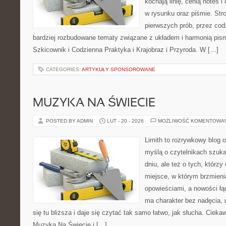
kochają linię, cenią notes 
w rysunku oraz piśmie. Str
pierwszych prób, przez cod
bardziej rozbudowane tematy związane z układem i harmonią pism
Szkicownik i Codzienna Praktyka i Krajobraz i Przyroda. W […]
CATEGORIES:
ARTYKUŁY SPONSOROWANE
MUZYKA NA ŚWIECIE
POSTED BY ADMIN
LUT - 20 - 2026
MOŻLIWOŚĆ KOMENTOWA
Limith to rozrywkowy blog 
myślą o czytelnikach szuka
dniu, ale też o tych, którzy
miejsce, w którym brzmieni
opowieściami, a nowości łą
ma charakter bez nadęcia,
się tu bliższa i daje się czytać tak samo łatwo, jak słucha. Ciekaw
Muzyka Na Świecie i […]