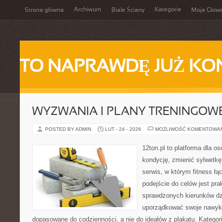
Archiwum
Kategorie
Strona główna
Białe Ściany
Moja Głow
TO NAPRAWDĘ JUŻ KO
WYZWANIA I PLANY TRENINGOW
POSTED BY ADMIN
LUT - 24 - 2026
MOŻLIWOŚĆ KOMENTOWA
12ton.pl to platforma dla o
kondycję, zmienić sylwetkę 
serwis, w którym fitness łąc
podejście do celów jest pra
sprawdzonych kierunków dz
uporządkować swoje nawyki
dopasowane do codzienności, a nie do ideałów z plakatu. Kategori