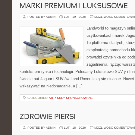
MARKI PREMIUM I LUKSUSOWE
POSTED BY ADMIN
LUT - 19 - 2026
MOŻLIWOŚĆ KOMENTOWA
Landworld to magazyn onli
użytkownikach marek Jagua
To platforma dla tych, któr
eksploatację samochodu kl
prowadzi czytelnika od pod
zagadnienia, łącząc warszt
kontekstem rynku i technologii. Polecamy Luksusowe SUV-y i Inn
świecie aut Jaguar i SUV-ów Land Rover liczą się niuanse. Nawet 
wskazywać na niedomaganie, a […]
CATEGORIES:
ARTYKUŁY SPONSOROWANE
ZDROWIE PIERSI
POSTED BY ADMIN
LUT - 18 - 2026
MOŻLIWOŚĆ KOMENTOWA