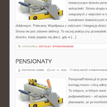
towarzyszące dziecko prze
wskazówki. Strona skupia s
związanych z wejściem w no
kontaktami rówieśniczymi 
żłobkowym. Polecamy Współpraca z rodzicami i Integracja dzieci
Strona nie jest zbiorem definicji. To raczej praktyczny przewodnik
dziecko, kiedy pojawia się płacz, gdy w […]
CATEGORIES:
ARTYKUŁY SPONSOROWANE
PENSJONATY
POSTED BY ADMIN
LUT - 8 - 2026
MOŻLIWOŚĆ KOMENTOWAN
PensjonatPolonia.pl to prze
kochają morze i chcą odkry
To miejsce, w którym reset
podpowiedziami – od wyboru
planowanie, aż po komforto