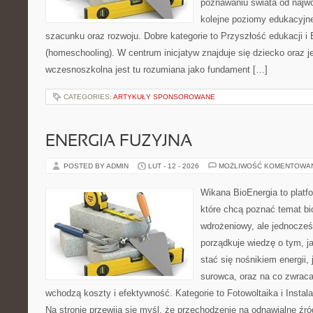
poznawaniu świata od najwc
kolejne poziomy edukacyjn
szacunku oraz rozwoju. Dobre kategorie to Przyszłość edukacji 
(homeschooling). W centrum inicjatyw znajduje się dziecko oraz 
wczesnoszkolna jest tu rozumiana jako fundament […]
CATEGORIES:
ARTYKUŁY SPONSOROWANE
ENERGIA FUZYJNA
POSTED BY ADMIN
LUT - 12 - 2026
MOŻLIWOŚĆ KOMENTOWA
Wikana BioEnergia to platf
które chcą poznać temat bi
wdrożeniowy, ale jednocześn
porządkuje wiedzę o tym, j
stać się nośnikiem energii,
surowca, oraz na co zwrac
wchodzą koszty i efektywność. Kategorie to Fotowoltaika i Insta
Na stronie przewija się myśl, że przechodzenie na odnawialne źród