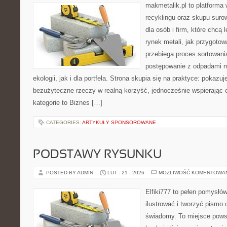
makmetalik.pl to platforma
recyklingu oraz skupu suro
dla osób i firm, które chcą l
rynek metali, jak przygoto
przebiega proces sortowani
postępowanie z odpadami m
ekologii, jak i dla portfela. Strona skupia się na praktyce: pokazu
bezużyteczne rzeczy w realną korzyść, jednocześnie wspierając 
kategorie to Biznes […]
CATEGORIES:
ARTYKUŁY SPONSOROWANE
PODSTAWY RYSUNKU
POSTED BY ADMIN
LUT - 21 - 2026
MOŻLIWOŚĆ KOMENTOWA
Elfiki777 to pełen pomysłów
ilustrować i tworzyć pismo
świadomy. To miejsce powst