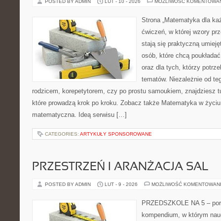
POSTED BY ADMIN
LUT - 10 - 2026
MOŻLIWOŚĆ KOMENTOWA
Strona „Matematyka dla każ
ćwiczeń, w której wzory prz
stają się praktyczną umieję
osób, które chcą poukłada
oraz dla tych, którzy potrz
tematów. Niezależnie od te
rodzicem, korepetytorem, czy po prostu samoukiem, znajdziesz 
które prowadzą krok po kroku. Zobacz także Matematyka w życiu
matematyczna. Ideą serwisu […]
CATEGORIES:
ARTYKUŁY SPONSOROWANE
PRZESTRZEŃ I ARANŻACJA SAL
POSTED BY ADMIN
LUT - 9 - 2026
MOŻLIWOŚĆ KOMENTOWAN
PRZEDSZKOLE NA 5 – porta
kompendium, w którym nauc