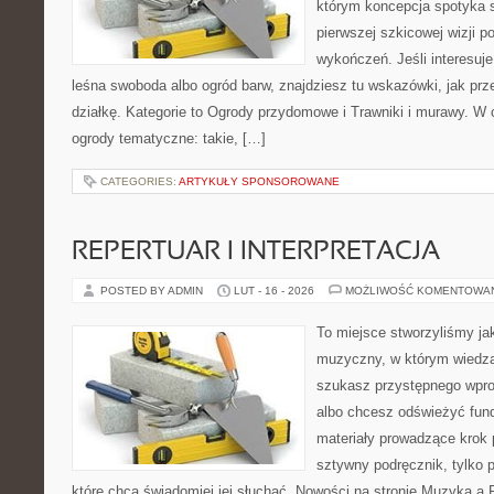
którym koncepcja spotyka s
pierwszej szkicowej wizji po
wykończeń. Jeśli interesuje
leśna swoboda albo ogród barw, znajdziesz tu wskazówki, jak prz
działkę. Kategorie to Ogrody przydomowe i Trawniki i murawy. W
ogrody tematyczne: takie, […]
CATEGORIES:
ARTYKUŁY SPONSOROWANE
REPERTUAR I INTERPRETACJA
POSTED BY ADMIN
LUT - 16 - 2026
MOŻLIWOŚĆ KOMENTOWA
To miejsce stworzyliśmy ja
muzyczny, w którym wiedza 
szukasz przystępnego wpr
albo chcesz odświeżyć fund
materiały prowadzące krok p
sztywny podręcznik, tylko 
które chcą świadomiej jej słuchać. Nowości na stronie Muzyka a 