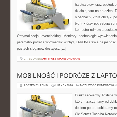
hardware’owi oraz obsłudze
działają nam na co dzień. 
o osobach, które chcą kupo
tych, którzy potrzebują sp
komputer odmawia posłusze
Optymalizacja i overclocking i Monitory i technologie wyświetlani
parametry potrafią wprowadzić w błąd, LAKOM stawia na jasność 
pustych sloganów dostajesz […]
CATEGORIES:
ARTYKUŁY SPONSOROWANE
MOBILNOŚĆ I PODRÓŻE Z LAPT
POSTED BY ADMIN
LUT - 6 - 2026
MOŻLIWOŚĆ KOMENTOWAN
Punkt serwisowy Toshiba w
którym zaczynamy od dokład
dopiero potem dobieramy roz
Cię Serwis Toshiba Katowic