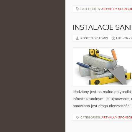
CATEGORIES:
ARTYKUŁY SPONS
INSTALACJE SAN
POSTED BY ADMIN
LUT - 26 - 
kładziony jest na realne przypadk
infrastrukturalnym: jej ujmowanie,
omawiana jest droga nieczystości:
CATEGORIES:
ARTYKUŁY SPONS