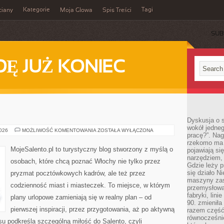
Kategorie
Tagi
ciany
Moja Głowa
Spis Treści
SUB
Ę JUŻ KONIEC
Dyskusja o s
wokół jedneg
FLORENCJA
2026
MOŻLIWOŚĆ KOMENTOWANIA
ZOSTAŁA WYŁĄCZONA
pracę?”. Nag
rzekomo ma z
MojeSalento.pl to turystyczny blog stworzony z myślą o
pojawiają się
narzędziem, 
osobach, które chcą poznać Włochy nie tylko przez
Gdzie leży p
się działo N
pryzmat pocztówkowych kadrów, ale też przez
maszyny zas
codzienność miast i miasteczek. To miejsce, w którym
przemysłowa
fabryki, lini
plany urlopowe zamieniają się w realny plan – od
90. zmieniła
pierwszej inspiracji, przez przygotowania, aż po aktywną
razem część 
równocześni
u podkreśla szczególną miłość do Salento, czyli