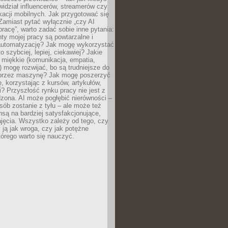
ewidział influencerów, streamerów czy
kacji mobilnych. Jak przygotować się
Zamiast pytać wyłącznie „czy AI
pracę”, warto zadać sobie inne pytania:
ty mojej pracy są powtarzalne i
automatyzację? Jak mogę wykorzystać
to szybciej, lepiej, ciekawiej? Jakie
 miękkie (komunikacja, empatia,
 mogę rozwijać, bo są trudniejsze do
 przez maszynę? Jak mogę poszerzyć
, korzystając z kursów, artykułów,
? Przyszłość rynku pracy nie jest z
zona. AI może pogłębić nierówności –
osób zostanie z tyłu – ale może też
nsą na bardziej satysfakcjonujące,
jęcia. Wszystko zależy od tego, czy
 ją jak wroga, czy jak potężne
tórego warto się nauczyć.