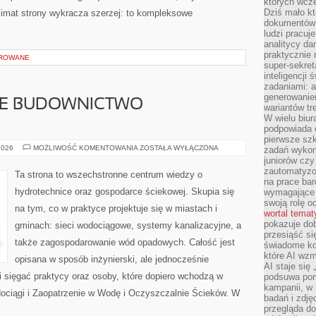
których wcze
Dziś mało kt
klimat strony wykracza szerzej: to kompleksowe
dokumentów 
ludzi pracuje
analitycy da
praktycznie n
OROWANE
super-sekre
inteligencji
zadaniami: a
generowani
E BUDOWNICTWO
wariantów t
W wielu biura
podpowiada o
pierwsze szk
ZRÓWNOWAŻONE
2026
MOŻLIWOŚĆ KOMENTOWANIA
ZOSTAŁA WYŁĄCZONA
zadań wykon
BUDOWNICTWO
juniorów cz
ENERGETYCZNE
zautomatyzo
Ta strona to wszechstronne centrum wiedzy o
na prace bar
hydrotechnice oraz gospodarce ściekowej. Skupia się
wymagające e
swoją rolę o
na tym, co w praktyce projektuje się w miastach i
wortal tema
pokazuje dob
gminach: sieci wodociągowe, systemy kanalizacyjne, a
przesiąść si
także zagospodarowanie wód opadowych. Całość jest
świadome kor
które AI wzm
opisana w sposób inżynierski, ale jednocześnie
AI staje się
li sięgać praktycy oraz osoby, które dopiero wchodzą w
podsuwa pomy
kampanii, w
dociągi i Zaopatrzenie w Wodę i Oczyszczalnie Ścieków. W
badań i zdję
przegląda d