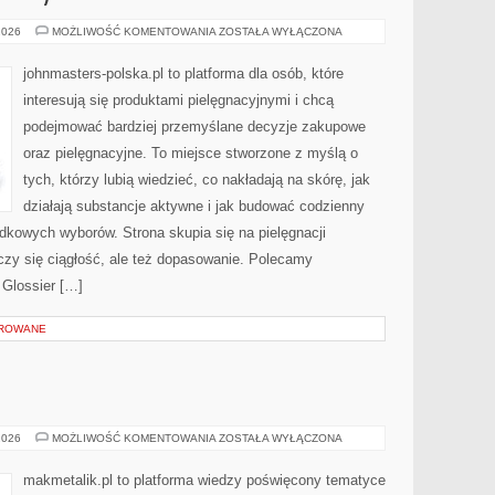
ORIFLAME
2026
MOŻLIWOŚĆ KOMENTOWANIA
ZOSTAŁA WYŁĄCZONA
(SZWECJA)
johnmasters-polska.pl to platforma dla osób, które
interesują się produktami pielęgnacyjnymi i chcą
podejmować bardziej przemyślane decyzje zakupowe
oraz pielęgnacyjne. To miejsce stworzone z myślą o
tych, którzy lubią wiedzieć, co nakładają na skórę, jak
działają substancje aktywne i jak budować codzienny
dkowych wyborów. Strona skupia się na pielęgnacji
iczy się ciągłość, ale też dopasowanie. Polecamy
 Glossier […]
OROWANE
MAKMETALIK
2026
MOŻLIWOŚĆ KOMENTOWANIA
ZOSTAŁA WYŁĄCZONA
makmetalik.pl to platforma wiedzy poświęcony tematyce