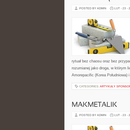
POSTED BY ADMIN
LUT - 23 - 
rytuał bez chaosu oraz bez przypa
rozumianej jako droga, w którym l
Amorepacific (Korea Południowa) i
CATEGORIES:
ARTYKUŁY SPONS
MAKMETALIK
POSTED BY ADMIN
LUT - 23 - 