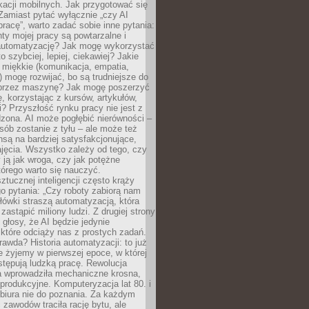
kacji mobilnych. Jak przygotować się
Zamiast pytać wyłącznie „czy AI
pracę”, warto zadać sobie inne pytania:
ty mojej pracy są powtarzalne i
automatyzację? Jak mogę wykorzystać
to szybciej, lepiej, ciekawiej? Jakie
 miękkie (komunikacja, empatia,
 mogę rozwijać, bo są trudniejsze do
 przez maszynę? Jak mogę poszerzyć
, korzystając z kursów, artykułów,
? Przyszłość rynku pracy nie jest z
zona. AI może pogłębić nierówności –
osób zostanie z tyłu – ale może też
nsą na bardziej satysfakcjonujące,
jęcia. Wszystko zależy od tego, czy
 ją jak wroga, czy jak potężne
tórego warto się nauczyć.
ztucznej inteligencji często krąży
o pytania: „Czy roboty zabiorą nam
łówki straszą automatyzacją, która
astąpić miliony ludzi. Z drugiej strony
 głosy, że AI będzie jedynie
które odciąży nas z prostych zadań.
rawda? Historia automatyzacji: to już
ie żyjemy w pierwszej epoce, w której
tępują ludzką pracę. Rewolucja
 wprowadziła mechaniczne krosna,
e produkcyjne. Komputeryzacja lat 80. i
 biura nie do poznania. Za każdym
zawodów traciła rację bytu, ale