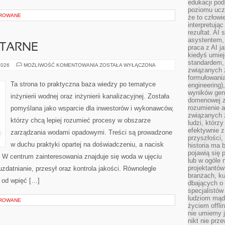
edukacji po
poziomu ucz
OROWANE
że to człowi
interpretują
rezultat. AI 
asystentem,
ITARNE
praca z AI j
kiedyś umiej
standardem, 
INSTALACJE
2026
MOŻLIWOŚĆ KOMENTOWANIA
ZOSTAŁA WYŁĄCZONA
związanych z
SANITARNE
formułowani
Ta strona to praktyczna baza wiedzy po tematyce
engineering)
wyników gen
inżynierii wodnej oraz inżynierii kanalizacyjnej. Została
domenowej z
rozumienie 
pomyślana jako wsparcie dla inwestorów i wykonawców,
związanych z
którzy chcą lepiej rozumieć procesy w obszarze
ludzi, którzy
efektywnie 
zarządzania wodami opadowymi. Treści są prowadzone
przyszłości,
w duchu praktyki opartej na doświadczeniu, a nacisk
historia ma 
pojawią się 
i. W centrum zainteresowania znajduje się woda w ujęciu
lub w ogóle 
projektantów
 uzdatnianie, przesył oraz kontrola jakości. Równolegle
branżach, ku
 od wpięć […]
dbających o 
specjalistów
ludziom mąd
OROWANE
życiem offli
nie umiemy j
nikt nie prz