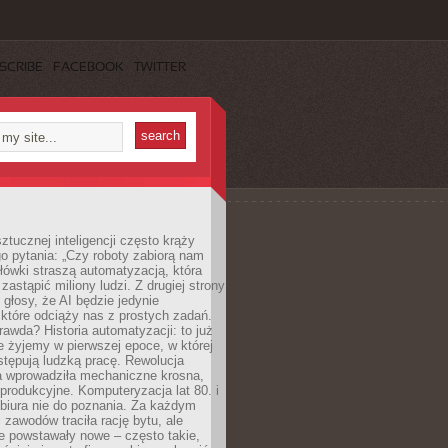
SCRIBE
FACEBOOK
TWITTER
ztucznej inteligencji często krąży
o pytania: „Czy roboty zabiorą nam
łówki straszą automatyzacją, która
astąpić miliony ludzi. Z drugiej strony
 głosy, że AI będzie jedynie
które odciąży nas z prostych zadań.
rawda? Historia automatyzacji: to już
ie żyjemy w pierwszej epoce, w której
tępują ludzką pracę. Rewolucja
 wprowadziła mechaniczne krosna,
e produkcyjne. Komputeryzacja lat 80. i
 biura nie do poznania. Za każdym
zawodów traciła rację bytu, ale
e powstawały nowe – często takie,