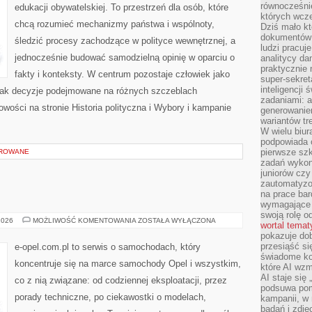
równocześni
edukacji obywatelskiej. To przestrzeń dla osób, które
których wcze
chcą rozumieć mechanizmy państwa i wspólnoty,
Dziś mało kt
dokumentów 
śledzić procesy zachodzące w polityce wewnętrznej, a
ludzi pracuje
jednocześnie budować samodzielną opinię w oparciu o
analitycy da
praktycznie n
fakty i konteksty. W centrum pozostaje człowiek jako
super-sekre
inteligencji
, jak decyzje podejmowane na różnych szczeblach
zadaniami: a
owości na stronie Historia polityczna i Wybory i kampanie
generowani
wariantów t
W wielu biura
podpowiada o
pierwsze szk
OROWANE
zadań wykon
juniorów cz
zautomatyzo
na prace bar
wymagające e
swoją rolę o
OPEL
2026
MOŻLIWOŚĆ KOMENTOWANIA
ZOSTAŁA WYŁĄCZONA
wortal tema
W
pokazuje dob
POLSCE
przesiąść si
e-opel.com.pl to serwis o samochodach, który
świadome kor
koncentruje się na marce samochody Opel i wszystkim,
które AI wzm
AI staje się
co z nią związane: od codziennej eksploatacji, przez
podsuwa pomy
porady techniczne, po ciekawostki o modelach,
kampanii, w
badań i zdję