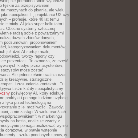
śniej nie potrafiono sobie wyobrazić.
o tęskni za przepisywaniem
na maszynach do pisania, ale wielu
 jako specjaliści IT, projektanci UX czy
nych – profesje, które 40 lat temu
ie istniały. AI jako super-kalkulator i
tarz Obecne systemy sztucznej
 świetnie radzą sobie z powtarzalnymi
nalizą dużych zbiorów danych,
em podsumowań, proponowaniem
reści, kategoryzowaniem dokumentów.
ch już dziś AI sortuje maile,
dpowiedzi, tworzy raporty czy
ice prezentacji. To oznacza, że część
ywanych kiedyś przez asystentów,
y stażystów może zostać
wana. Ale jednocześnie uwalnia czas
dziej kreatywne, strategiczne,
mpatii i zrozumienia kontekstu. Tu
dgrywa także każdy specjalistyczny
tyczny
poświęcony AI, który edukuje,
re praktyki i pomaga ludziom szybciej
ę z lęku przed technologią na
zystanie z jej możliwości. Zawody,
ocni, a nie zastąpi W wielu branżach
 „współpracownikiem”: w marketingu
sły na hasła, analizuje zwroty z
 medycynie pomaga analizować wyniki
cia obrazowe, w prawie wstępnie
okumenty i szuka podobnych spraw, w