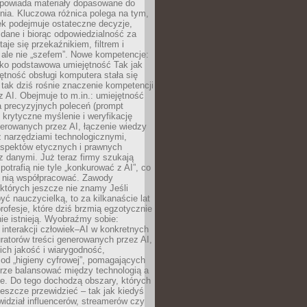
dpowiada materiały dopasowane do
nia. Kluczowa różnica polega na tym,
ek podejmuje ostateczne decyzje,
c dane i biorąc odpowiedzialność za
staje się przekaźnikiem, filtrem i
 ale nie „szefem”. Nowe kompetencje:
ako podstawowa umiejętność Tak jak
ętność obsługi komputera stała się
tak dziś rośnie znaczenie kompetencji
 AI. Obejmuje to m.in.: umiejętność
a precyzyjnych poleceń (prompt
, krytyczne myślenie i weryfikację
erowanych przez AI, łączenie wiedzy
 narzędziami technologicznymi,
aspektów etycznych i prawnych
 danymi. Już teraz firmy szukają
 potrafią nie tyle „konkurować z AI”, co
z nią współpracować. Zawody
 których jeszcze nie znamy Jeśli
być nauczycielką, to za kilkanaście lat
profesje, które dziś brzmią egzotycznie
nie istnieją. Wyobraźmy sobie:
 interakcji człowiek–AI w konkretnych
ratorów treści generowanych przez AI,
ich jakość i wiarygodność,
 od „higieny cyfrowej”, pomagających
rze balansować między technologią a
ne. Do tego dochodzą obszary, których
eszcze przewidzieć – tak jak kiedyś
ewidział influencerów, streamerów czy