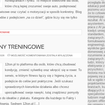
rozwiązaniach i rynku. To miejsce stworzone dla osób,
przegląda d
edukacji po
które chcą lepiej zrozumieć swoje auto, podejmować
poziomu ucz
rwisowe oraz czytać o motoryzacji w sposób konkretny. Blog
że to człowi
interpretują
ów z podejściem „na co dzień”, gdzie liczy się nie tylko
rezultat. AI 
asystentem,
praca z AI j
kiedyś umiej
OROWANE
standardem, 
związanych z
formułowani
engineering)
ANY TRENINGOWE
wyników gen
domenowej z
rozumienie 
WYZWANIA
2026
MOŻLIWOŚĆ KOMENTOWANIA
ZOSTAŁA WYŁĄCZONA
I
związanych z
PLANY
ludzi, którzy
TRENINGOWE
12ton.pl to platforma dla osób, które chcą zbudować
efektywnie 
przyszłości,
kondycję, zmienić sylwetkę oraz wkręcić się w rower. To
historia ma 
serwis, w którym fitness łączy się z higieną życia, a
pojawią się 
lub w ogóle 
podejście do celów jest praktyczne. Jeśli szukasz
projektantów
sprawdzonych kierunków działania albo chcesz
branżach, ku
dbających o 
uporządkować swoje nawyki, tutaj znajdziesz pomysły
specjalistów
ludziom mąd
 do ideałów z plakatu. Kategorie dla każdego to Fakty i
życiem offli
 siłownia. Sednem 12ton.pl […]
nie umiemy j