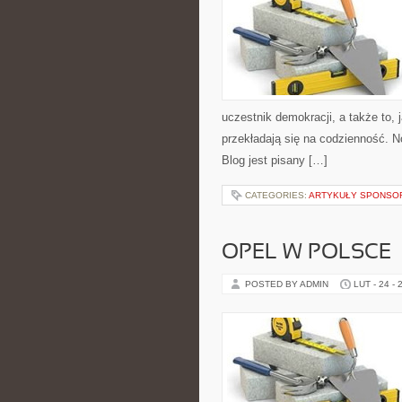
uczestnik demokracji, a także to
przekładają się na codzienność. N
Blog jest pisany […]
CATEGORIES:
ARTYKUŁY SPONS
OPEL W POLSCE
POSTED BY ADMIN
LUT - 24 - 