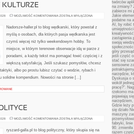
twórców apli
 KULTURZE
na zmiany? 
zabierze mi 
Jakie elemen
WĘDKARSTWO
2026
MOŻLIWOŚĆ KOMENTOWANIA
ZOSTAŁA WYŁĄCZONA
W
podatne na 
KULTURZE
AI, by robić 
Nadorsze-haller.pl to blog wędkarski, który powstał z
umiejętności
kreatywność)
myślą o osobach, dla których pasja wędkarska jest
zastąpienia
czymś więcej niż tylko weekendowym hobby. To
swoją wiedzę
społeczności
miejsce, w którym terenowe obserwacje idą w parze z
góry przesąd
poradami, a każdy tekst ma pomagać łowić częściej i z
jeśli część 
stać się sza
większą satysfakcją. Jeśli szukasz pomysłów, chcesz
sensowne za
potraktujemy
ktyki, albo po prostu lubisz czytać o wodzie, rybach i
narzędzie, k
tu solidne kompendium. Nowości na stronie […]
Dyskusja o s
wokół jedneg
pracę?”. Nag
OROWANE
rzekomo ma z
pojawiają się
narzędziem, 
Gdzie leży p
POLITYCE
się działo N
maszyny zas
przemysłowa
FAKTY
2026
MOŻLIWOŚĆ KOMENTOWANIA
ZOSTAŁA WYŁĄCZONA
I
fabryki, lini
MITY
90. zmieniła
O
ryszard-galla.pl to blog polityczny, który skupia się na
POLITYCE
razem część 