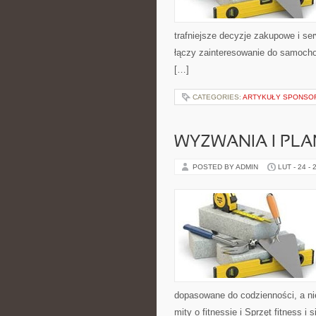
trafniejsze decyzje zakupowe i se
łączy zainteresowanie do samochod
[…]
CATEGORIES:
ARTYKUŁY SPONS
WYZWANIA I PL
POSTED BY ADMIN
LUT - 24 - 
dopasowane do codzienności, a nie
mity o fitnessie i Sprzęt fitness i