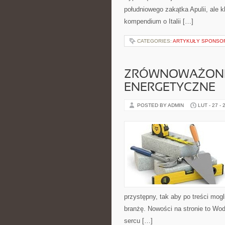
południowego zakątka Apulii, ale 
kompendium o Italii […]
CATEGORIES:
ARTYKUŁY SPONS
ZRÓWNOWAŻON
ENERGETYCZNE
POSTED BY ADMIN
LUT - 27 - 
przystępny, tak aby po treści mog
branżę. Nowości na stronie to Wo
sercu […]