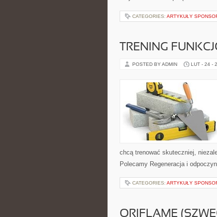
CATEGORIES:
ARTYKUŁY SPONS
TRENING FUNKC
POSTED BY ADMIN
LUT - 24 - 
chcą trenować skuteczniej, niezale
Polecamy Regeneracja i odpoczyne
CATEGORIES:
ARTYKUŁY SPONS
ORIFLAME (SZWE