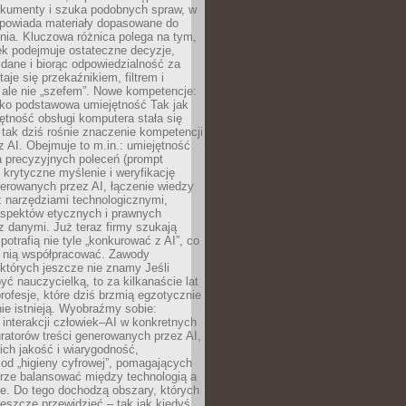
okumenty i szuka podobnych spraw, w
dpowiada materiały dopasowane do
nia. Kluczowa różnica polega na tym,
ek podejmuje ostateczne decyzje,
c dane i biorąc odpowiedzialność za
staje się przekaźnikiem, filtrem i
 ale nie „szefem”. Nowe kompetencje:
ako podstawowa umiejętność Tak jak
ętność obsługi komputera stała się
tak dziś rośnie znaczenie kompetencji
 AI. Obejmuje to m.in.: umiejętność
a precyzyjnych poleceń (prompt
, krytyczne myślenie i weryfikację
erowanych przez AI, łączenie wiedzy
 narzędziami technologicznymi,
aspektów etycznych i prawnych
 danymi. Już teraz firmy szukają
 potrafią nie tyle „konkurować z AI”, co
z nią współpracować. Zawody
 których jeszcze nie znamy Jeśli
być nauczycielką, to za kilkanaście lat
profesje, które dziś brzmią egzotycznie
nie istnieją. Wyobraźmy sobie:
 interakcji człowiek–AI w konkretnych
ratorów treści generowanych przez AI,
ich jakość i wiarygodność,
 od „higieny cyfrowej”, pomagających
rze balansować między technologią a
ne. Do tego dochodzą obszary, których
eszcze przewidzieć – tak jak kiedyś