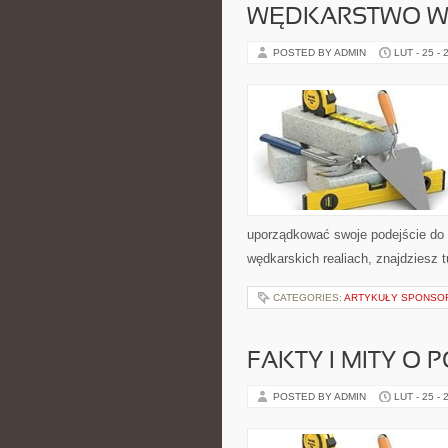
WĘDKARSTWO W
POSTED BY ADMIN
LUT - 25 - 
uporządkować swoje podejście do ta
wędkarskich realiach, znajdziesz 
CATEGORIES:
ARTYKUŁY SPONS
FAKTY I MITY O 
POSTED BY ADMIN
LUT - 25 - 