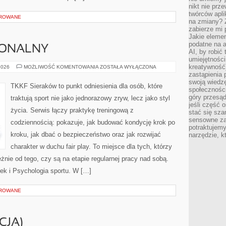
nikt nie prz
twórców apli
OROWANE
na zmiany? 
zabierze mi 
Jakie elemen
podatne na 
JONALNY
AI, by robić 
umiejętności
kreatywność)
TRENING
2026
MOŻLIWOŚĆ KOMENTOWANIA
ZOSTAŁA WYŁĄCZONA
FUNKCJONALNY
zastąpienia
swoją wiedzę
TKKF Sieraków to punkt odniesienia dla osób, które
społeczności
góry przesąd
traktują sport nie jako jednorazowy zryw, lecz jako styl
jeśli część 
życia. Serwis łączy praktykę treningową z
stać się sza
sensowne za
codziennością: pokazuje, jak budować kondycję krok po
potraktujemy
kroku, jak dbać o bezpieczeństwo oraz jak rozwijać
narzędzie, k
charakter w duchu fair play. To miejsce dla tych, którzy
żnie od tego, czy są na etapie regularnej pracy nad sobą.
k i Psychologia sportu. W […]
OROWANE
CJA)