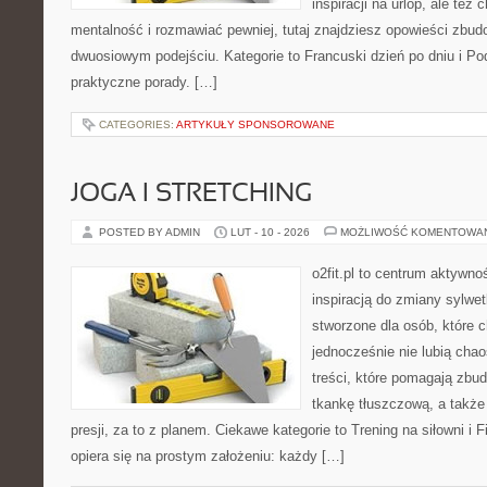
inspiracji na urlop, ale te
mentalność i rozmawiać pewniej, tutaj znajdziesz opowieści zbu
dwuosiowym podejściu. Kategorie to Francuski dzień po dniu i Po
praktyczne porady. […]
CATEGORIES:
ARTYKUŁY SPONSOROWANE
JOGA I STRETCHING
POSTED BY ADMIN
LUT - 10 - 2026
MOŻLIWOŚĆ KOMENTOWA
o2fit.pl to centrum aktywno
inspiracją do zmiany sylwetk
stworzone dla osób, które 
jednocześnie nie lubią chao
treści, które pomagają zb
tkankę tłuszczową, a takż
presji, za to z planem. Ciekawe kategorie to Trening na siłowni i Fi
opiera się na prostym założeniu: każdy […]