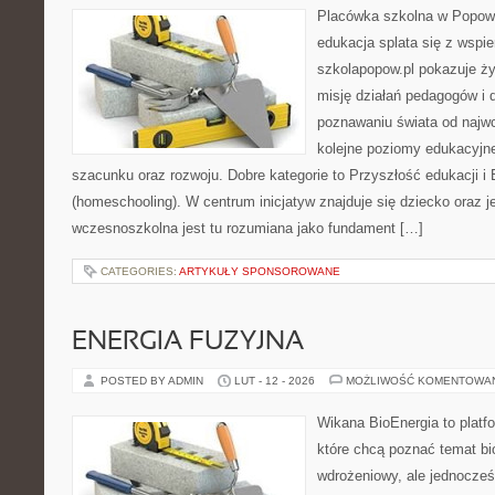
Placówka szkolna w Popowi
edukacja splata się z wspi
szkolapopow.pl pokazuje ży
misję działań pedagogów i dz
poznawaniu świata od najwc
kolejne poziomy edukacyjn
szacunku oraz rozwoju. Dobre kategorie to Przyszłość edukacji 
(homeschooling). W centrum inicjatyw znajduje się dziecko oraz 
wczesnoszkolna jest tu rozumiana jako fundament […]
CATEGORIES:
ARTYKUŁY SPONSOROWANE
ENERGIA FUZYJNA
POSTED BY ADMIN
LUT - 12 - 2026
MOŻLIWOŚĆ KOMENTOWA
Wikana BioEnergia to platf
które chcą poznać temat bi
wdrożeniowy, ale jednocześn