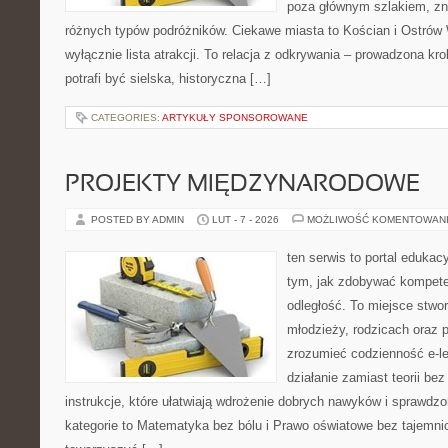
poza głównym szlakiem, zna
różnych typów podróżników. Ciekawe miasta to Kościan i Ostrów W
wyłącznie lista atrakcji. To relacja z odkrywania – prowadzona kr
potrafi być sielska, historyczna […]
CATEGORIES:
ARTYKUŁY SPONSOROWANE
PROJEKTY MIĘDZYNARODOWE
POSTED BY ADMIN
LUT - 7 - 2026
MOŻLIWOŚĆ KOMENTOWAN
ten serwis to portal edukacy
tym, jak zdobywać kompete
odległość. To miejsce stwor
młodzieży, rodzicach oraz 
zrozumieć codzienność e-lea
działanie zamiast teorii be
instrukcje, które ułatwiają wdrożenie dobrych nawyków i sprawdz
kategorie to Matematyka bez bólu i Prawo oświatowe bez tajemnic.