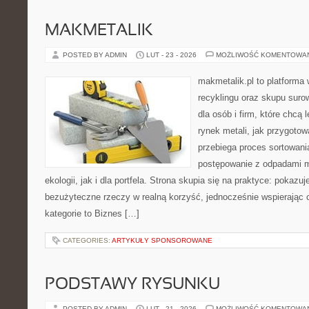
MAKMETALIK
POSTED BY ADMIN
LUT - 23 - 2026
MOŻLIWOŚĆ KOMENTOWA
makmetalik.pl to platforma
recyklingu oraz skupu suro
dla osób i firm, które chcą l
rynek metali, jak przygoto
przebiega proces sortowani
postępowanie z odpadami m
ekologii, jak i dla portfela. Strona skupia się na praktyce: pokazu
bezużyteczne rzeczy w realną korzyść, jednocześnie wspierając 
kategorie to Biznes […]
CATEGORIES:
ARTYKUŁY SPONSOROWANE
PODSTAWY RYSUNKU
POSTED BY ADMIN
LUT - 21 - 2026
MOŻLIWOŚĆ KOMENTOWA