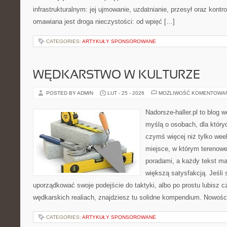
infrastrukturalnym: jej ujmowanie, uzdatnianie, przesył oraz kontr
omawiana jest droga nieczystości: od wpięć […]
CATEGORIES:
ARTYKUŁY SPONSOROWANE
WĘDKARSTWO W KULTURZE
POSTED BY ADMIN
LUT - 25 - 2026
MOŻLIWOŚĆ KOMENTOWA
Nadorsze-haller.pl to blog w
myślą o osobach, dla który
czymś więcej niż tylko we
miejsce, w którym terenowe
poradami, a każdy tekst ma
większą satysfakcją. Jeśl
uporządkować swoje podejście do taktyki, albo po prostu lubisz c
wędkarskich realiach, znajdziesz tu solidne kompendium. Nowości
CATEGORIES:
ARTYKUŁY SPONSOROWANE