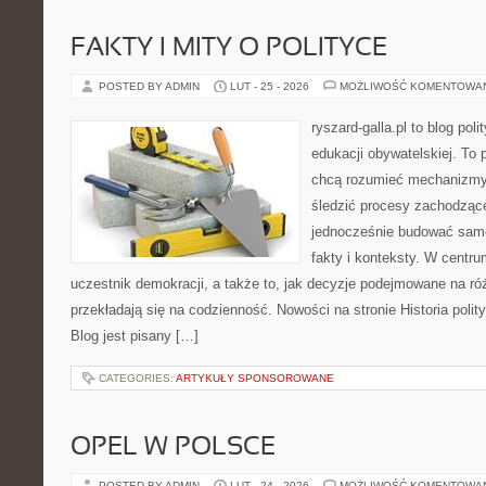
FAKTY I MITY O POLITYCE
POSTED BY ADMIN
LUT - 25 - 2026
MOŻLIWOŚĆ KOMENTOWA
ryszard-galla.pl to blog pol
edukacji obywatelskiej. To 
chcą rozumieć mechanizmy 
śledzić procesy zachodzące
jednocześnie budować samo
fakty i konteksty. W centru
uczestnik demokracji, a także to, jak decyzje podejmowane na r
przekładają się na codzienność. Nowości na stronie Historia poli
Blog jest pisany […]
CATEGORIES:
ARTYKUŁY SPONSOROWANE
OPEL W POLSCE
POSTED BY ADMIN
LUT - 24 - 2026
MOŻLIWOŚĆ KOMENTOWA