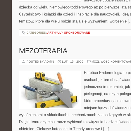
dotyczące codzienności z 
dziecka od wieku niemowlęco-toddlerowego aż po pierwsze lata s
Czytelnictwo i książki dla dzieci i Inspiracje dla nauczycieli. Ideą
tematów, które dla wielu rodzin stają się wyzwaniem: wdrożenie [
CATEGORIES:
ARTYKUŁY SPONSOROWANE
MEZOTERAPIA
POSTED BY ADMIN
LUT - 15 - 2026
MOŻLIWOŚĆ KOMENTOWA
Estetica Endermologia to p
osobach, które chcą świado
jednocześnie rozumieć, jak 
pielęgnacji, na czym poleg
które procedury gabinetowe 
miejsce łączy doświadczeni
wyjaśnieniami o składnikach i mechanizmach zachodzących w skó
Dzięki temu czytelnik może wybierać rozwiązania bardziej świado
obietnice. Ciekawe kategorie to Trendy urodowe i […]