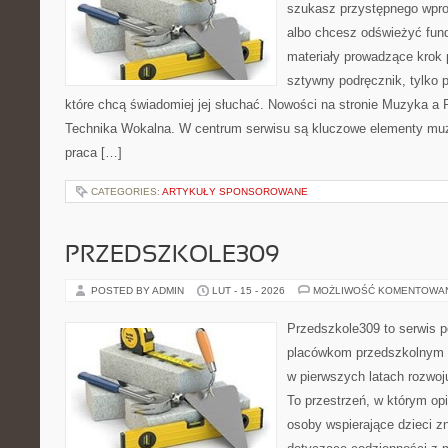
szukasz przystępnego wpr
albo chcesz odświeżyć fund
materiały prowadzące krok p
sztywny podręcznik, tylko 
które chcą świadomiej jej słuchać. Nowości na stronie Muzyka a 
Technika Wokalna. W centrum serwisu są kluczowe elementy muz
praca […]
CATEGORIES:
ARTYKUŁY SPONSOROWANE
PRZEDSZKOLE309
POSTED BY ADMIN
LUT - 15 - 2026
MOŻLIWOŚĆ KOMENTOWA
Przedszkole309 to serwis p
placówkom przedszkolnym o
w pierwszych latach rozwo
To przestrzeń, w którym op
osoby wspierające dzieci z