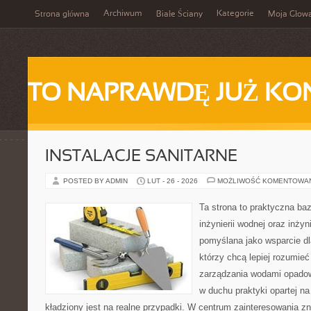
Archiwum
Kategorie
Strona główna
Białe Ściany
Moja Głow
TO NAPRAWDĘ JUŻ KO
INSTALACJE SANITARNE
POSTED BY ADMIN
LUT - 26 - 2026
MOŻLIWOŚĆ KOMENTOWA
Ta strona to praktyczna ba
inżynierii wodnej oraz inżyni
pomyślana jako wsparcie d
którzy chcą lepiej rozumie
zarządzania wodami opadow
w duchu praktyki opartej n
kładziony jest na realne przypadki. W centrum zainteresowania zn