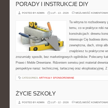
PORADY I INSTRUKCJE DIY
POSTED BY ADMIN
LUT - 13 - 2026
MOŻLIWOŚĆ KOMENTOWA
Ta witryna to rozbudowany 
temu, co w praktyce robi n
konstrukcjach: drewnu kons
interesuje Cię budowa domu
zewnętrzna, dach, strop albo
znajdziesz tu praktyczne 
zrozumiały sposób, bez marketingowych ogólników. Polecamy kat
Prawo i Meble Drewniane. Rdzeniem serwisu jest materiał drewnia
perspektyw naraz: technicznej, tartacznej oraz eksploatacyjnej. 
CATEGORIES:
ARTYKUŁY SPONSOROWANE
ŻYCIE SZKOŁY
POSTED BY ADMIN
LUT - 12 - 2026
MOŻLIWOŚĆ KOMENTOWA