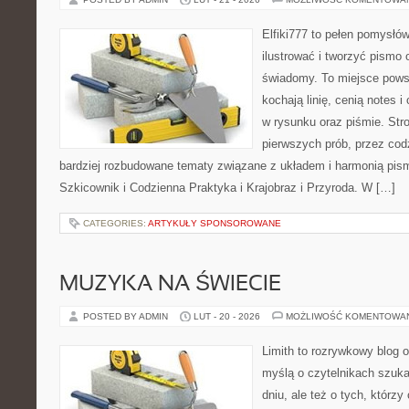
Elfiki777 to pełen pomysłów
ilustrować i tworzyć pismo
świadomy. To miejsce powst
kochają linię, cenią notes 
w rysunku oraz piśmie. Str
pierwszych prób, przez cod
bardziej rozbudowane tematy związane z układem i harmonią pism
Szkicownik i Codzienna Praktyka i Krajobraz i Przyroda. W […]
CATEGORIES:
ARTYKUŁY SPONSOROWANE
MUZYKA NA ŚWIECIE
POSTED BY ADMIN
LUT - 20 - 2026
MOŻLIWOŚĆ KOMENTOWA
Limith to rozrywkowy blog 
myślą o czytelnikach szuka
dniu, ale też o tych, którzy