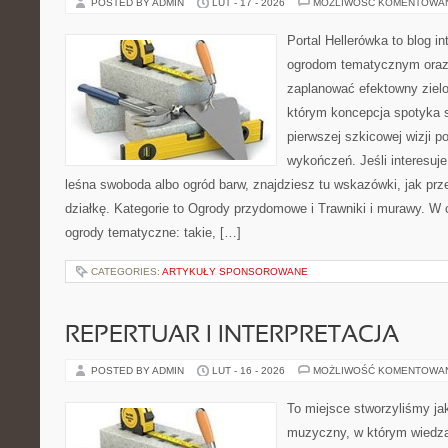
POSTED BY ADMIN
LUT - 17 - 2026
MOŻLIWOŚĆ KOMENTOWA
Portal Hellerówka to blog i
ogrodom tematycznym oraz
zaplanować efektowny zielo
którym koncepcja spotyka s
pierwszej szkicowej wizji po
wykończeń. Jeśli interesuje
leśna swoboda albo ogród barw, znajdziesz tu wskazówki, jak prz
działkę. Kategorie to Ogrody przydomowe i Trawniki i murawy. W
ogrody tematyczne: takie, […]
CATEGORIES:
ARTYKUŁY SPONSOROWANE
REPERTUAR I INTERPRETACJA
POSTED BY ADMIN
LUT - 16 - 2026
MOŻLIWOŚĆ KOMENTOWA
To miejsce stworzyliśmy ja
muzyczny, w którym wiedza 