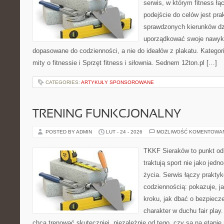
serwis, w którym fitness łąc
podejście do celów jest pra
sprawdzonych kierunków dz
uporządkować swoje nawyki
dopasowane do codzienności, a nie do ideałów z plakatu. Kategori
mity o fitnessie i Sprzęt fitness i siłownia. Sednem 12ton.pl […]
CATEGORIES:
ARTYKUŁY SPONSOROWANE
TRENING FUNKCJONALNY
POSTED BY ADMIN
LUT - 24 - 2026
MOŻLIWOŚĆ KOMENTOWA
TKKF Sieraków to punkt odn
traktują sport nie jako jedn
życia. Serwis łączy praktyk
codziennością: pokazuje, j
kroku, jak dbać o bezpiecze
charakter w duchu fair play.
chcą trenować skuteczniej, niezależnie od tego, czy są na etapie 