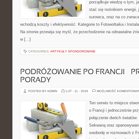
porządkuje wiedzę o tym, j
stać się nośnikiem energii,
surowca, oraz na co zwrac
wchodzą koszty i efektywność. Kategorie to Fotowoltaika i Insta
Na stronie przewija się myśl, że przechodzenie na odnawialne źród
w […]
CATEGORIES:
ARTYKUŁY SPONSOROWANE
PODRÓŻOWANIE PO FRANCJI – 
PORADY
POSTED BY ADMIN
LUT - 11 - 2026
MOŻLIWOŚĆ KOMENTOWA
Ten serwis to miejsce stwo
o Francji i jednocześnie pr
połączenie dwóch światów: 
Sekwaną oraz opanowywania
swobodę w rozmowach z Fr