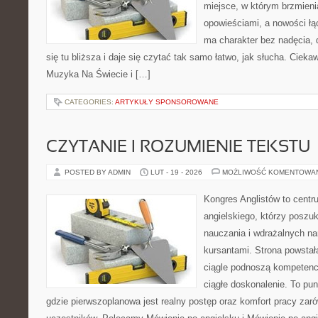
miejsce, w którym brzmieni
opowieściami, a nowości łą
ma charakter bez nadęcia,
się tu bliższa i daje się czytać tak samo łatwo, jak słucha. Ciekaw
Muzyka Na Świecie i […]
CATEGORIES:
ARTYKUŁY SPONSOROWANE
CZYTANIE I ROZUMIENIE TEKSTU
POSTED BY ADMIN
LUT - 19 - 2026
MOŻLIWOŚĆ KOMENTOWA
Kongres Anglistów to centr
angielskiego, którzy posz
nauczania i wdrażalnych na
kursantami. Strona powstał
ciągle podnoszą kompetencj
ciągłe doskonalenie. To punk
gdzie pierwszoplanowa jest realny postęp oraz komfort pracy zarów