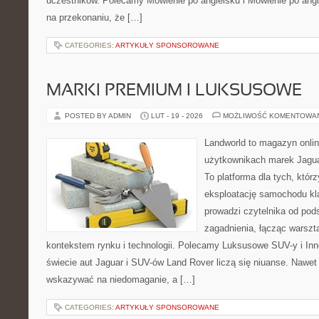
uczestników. Polecamy Mówienie po angielsku i Mówienie po angie
na przekonaniu, że […]
CATEGORIES:
ARTYKUŁY SPONSOROWANE
MARKI PREMIUM I LUKSUSOWE
POSTED BY ADMIN
LUT - 19 - 2026
MOŻLIWOŚĆ KOMENTOWA
Landworld to magazyn onli
użytkownikach marek Jagua
To platforma dla tych, któr
eksploatację samochodu kl
prowadzi czytelnika od pod
zagadnienia, łącząc warszt
kontekstem rynku i technologii. Polecamy Luksusowe SUV-y i Inn
świecie aut Jaguar i SUV-ów Land Rover liczą się niuanse. Nawet 
wskazywać na niedomaganie, a […]
CATEGORIES:
ARTYKUŁY SPONSOROWANE