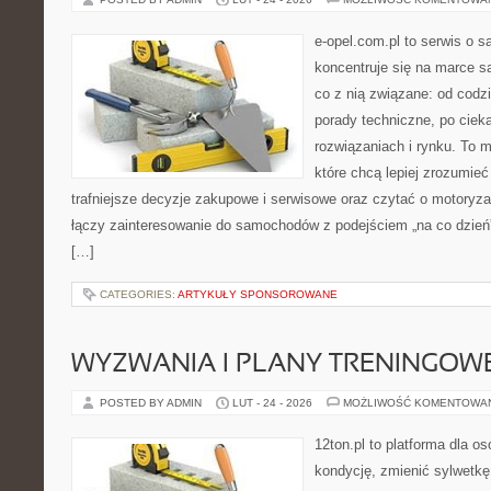
e-opel.com.pl to serwis o 
koncentruje się na marce 
co z nią związane: od codzi
porady techniczne, po ciek
rozwiązaniach i rynku. To m
które chcą lepiej zrozumie
trafniejsze decyzje zakupowe i serwisowe oraz czytać o motoryza
łączy zainteresowanie do samochodów z podejściem „na co dzień”, 
[…]
CATEGORIES:
ARTYKUŁY SPONSOROWANE
WYZWANIA I PLANY TRENINGOW
POSTED BY ADMIN
LUT - 24 - 2026
MOŻLIWOŚĆ KOMENTOWA
12ton.pl to platforma dla o
kondycję, zmienić sylwetkę 