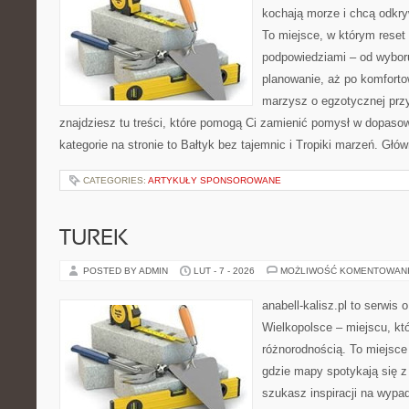
kochają morze i chcą odkry
To miejsce, w którym reset
podpowiedziami – od wyboru
planowanie, aż po komforto
marzysz o egzotycznej przy
znajdziesz tu treści, które pomogą Ci zamienić pomysł w dopas
kategorie na stronie to Bałtyk bez tajemnic i Tropiki marzeń. Głów
CATEGORIES:
ARTYKUŁY SPONSOROWANE
TUREK
POSTED BY ADMIN
LUT - 7 - 2026
MOŻLIWOŚĆ KOMENTOWAN
anabell-kalisz.pl to serwis
Wielkopolsce – miejscu, kt
różnorodnością. To miejsce
gdzie mapy spotykają się z
szukasz inspiracji na wypad