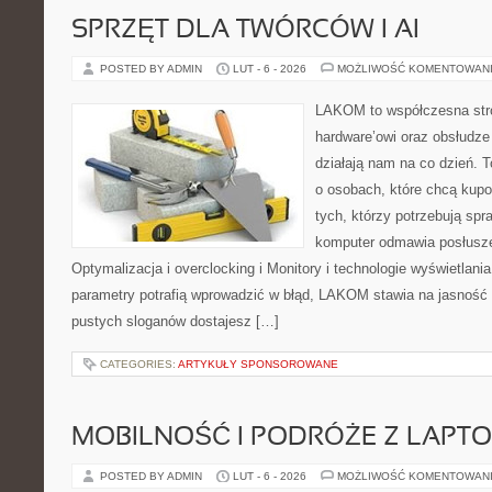
SPRZĘT DLA TWÓRCÓW I AI
POSTED BY ADMIN
LUT - 6 - 2026
MOŻLIWOŚĆ KOMENTOWAN
LAKOM to współczesna str
hardware’owi oraz obsłudze
działają nam na co dzień. 
o osobach, które chcą kupo
tych, którzy potrzebują sp
komputer odmawia posłusze
Optymalizacja i overclocking i Monitory i technologie wyświetlani
parametry potrafią wprowadzić w błąd, LAKOM stawia na jasność 
pustych sloganów dostajesz […]
CATEGORIES:
ARTYKUŁY SPONSOROWANE
MOBILNOŚĆ I PODRÓŻE Z LAPT
POSTED BY ADMIN
LUT - 6 - 2026
MOŻLIWOŚĆ KOMENTOWAN