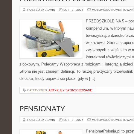
POSTED BY ADMIN
LUT - 9 - 2026
MOŻLIWOŚĆ KOMENTOWAN
PRZEDSZKOLE NA 5 – porta
kompendium, w którym nauc
towarzyszące dziecko prze
wskazówki. Strona skupia s
związanych z wejściem w no
kontaktami rówieśniczymi 
żłobkowym. Polecamy Współpraca z rodzicami i Integracja dzieci
Strona nie jest zbiorem definicji. To raczej praktyczny przewodnik
dziecko, kiedy pojawia się płacz, gdy w […]
CATEGORIES:
ARTYKUŁY SPONSOROWANE
PENSJONATY
POSTED BY ADMIN
LUT - 8 - 2026
MOŻLIWOŚĆ KOMENTOWAN
PensjonatPolonia.pl to prze