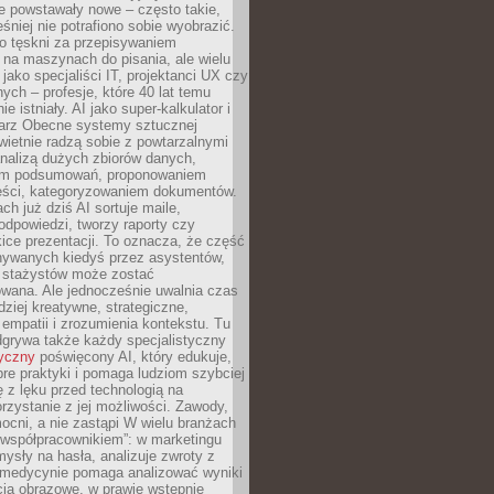
e powstawały nowe – często takie,
śniej nie potrafiono sobie wyobrazić.
o tęskni za przepisywaniem
na maszynach do pisania, ale wielu
 jako specjaliści IT, projektanci UX czy
nych – profesje, które 40 lat temu
ie istniały. AI jako super-kalkulator i
tarz Obecne systemy sztucznej
 świetnie radzą sobie z powtarzalnymi
nalizą dużych zbiorów danych,
em podsumowań, proponowaniem
reści, kategoryzowaniem dokumentów.
ch już dziś AI sortuje maile,
dpowiedzi, tworzy raporty czy
ice prezentacji. To oznacza, że część
ywanych kiedyś przez asystentów,
y stażystów może zostać
wana. Ale jednocześnie uwalnia czas
dziej kreatywne, strategiczne,
mpatii i zrozumienia kontekstu. Tu
dgrywa także każdy specjalistyczny
tyczny
poświęcony AI, który edukuje,
re praktyki i pomaga ludziom szybciej
ę z lęku przed technologią na
zystanie z jej możliwości. Zawody,
ocni, a nie zastąpi W wielu branżach
 „współpracownikiem”: w marketingu
sły na hasła, analizuje zwroty z
 medycynie pomaga analizować wyniki
cia obrazowe, w prawie wstępnie