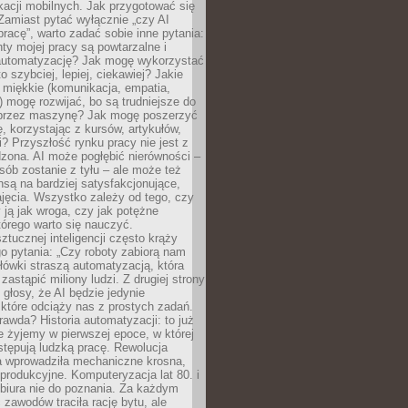
kacji mobilnych. Jak przygotować się
Zamiast pytać wyłącznie „czy AI
pracę”, warto zadać sobie inne pytania:
ty mojej pracy są powtarzalne i
automatyzację? Jak mogę wykorzystać
to szybciej, lepiej, ciekawiej? Jakie
 miękkie (komunikacja, empatia,
 mogę rozwijać, bo są trudniejsze do
 przez maszynę? Jak mogę poszerzyć
, korzystając z kursów, artykułów,
? Przyszłość rynku pracy nie jest z
zona. AI może pogłębić nierówności –
osób zostanie z tyłu – ale może też
nsą na bardziej satysfakcjonujące,
jęcia. Wszystko zależy od tego, czy
 ją jak wroga, czy jak potężne
tórego warto się nauczyć.
ztucznej inteligencji często krąży
o pytania: „Czy roboty zabiorą nam
łówki straszą automatyzacją, która
astąpić miliony ludzi. Z drugiej strony
 głosy, że AI będzie jedynie
które odciąży nas z prostych zadań.
rawda? Historia automatyzacji: to już
ie żyjemy w pierwszej epoce, w której
tępują ludzką pracę. Rewolucja
 wprowadziła mechaniczne krosna,
e produkcyjne. Komputeryzacja lat 80. i
 biura nie do poznania. Za każdym
zawodów traciła rację bytu, ale