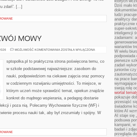
których wcze
Dziś mało kt
aru zdań”. […]
dokumentów 
ludzi pracuje
OROWANE
analitycy da
praktycznie n
super-sekre
inteligencji
zadaniami: a
OZWÓJ MOWY
generowani
wariantów t
LOGOPEDIA
 2026
MOŻLIWOŚĆ KOMENTOWANIA
ZOSTAŁA WYŁĄCZONA
W wielu biura
I
podpowiada o
ROZWÓJ
MOWY
pierwsze szk
sptopolka.pl to praktyczna strona poświęcona temu, co
zadań wykon
w szkole podstawowej najważniejsze: zasobom do
juniorów cz
zautomatyzo
nauki, podpowiedziom na ciekawe zajęcia oraz pomocy
na prace bar
w codziennym rozwijaniu umiejętności. To miejsce, w
wymagające e
swoją rolę o
którym uczeń może sprawdzić temat, opiekun znajdzie
wortal tema
pokazuje dob
konkret do mądrego wspierania, a pedagog dostanie
przesiąść si
lekcji i poza nią. Polecamy Wychowanie fizyczne (WF) i
świadome kor
które AI wzm
wienie procesu nauki tak, aby był zrozumiały i spójny. W
AI staje się
podsuwa pomy
kampanii, w
badań i zdję
OROWANE
przegląda d