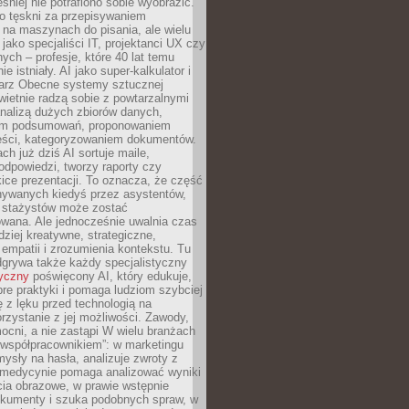
śniej nie potrafiono sobie wyobrazić.
o tęskni za przepisywaniem
na maszynach do pisania, ale wielu
 jako specjaliści IT, projektanci UX czy
nych – profesje, które 40 lat temu
ie istniały. AI jako super-kalkulator i
tarz Obecne systemy sztucznej
 świetnie radzą sobie z powtarzalnymi
nalizą dużych zbiorów danych,
em podsumowań, proponowaniem
reści, kategoryzowaniem dokumentów.
ch już dziś AI sortuje maile,
dpowiedzi, tworzy raporty czy
ice prezentacji. To oznacza, że część
ywanych kiedyś przez asystentów,
y stażystów może zostać
wana. Ale jednocześnie uwalnia czas
dziej kreatywne, strategiczne,
mpatii i zrozumienia kontekstu. Tu
dgrywa także każdy specjalistyczny
tyczny
poświęcony AI, który edukuje,
re praktyki i pomaga ludziom szybciej
ę z lęku przed technologią na
zystanie z jej możliwości. Zawody,
ocni, a nie zastąpi W wielu branżach
 „współpracownikiem”: w marketingu
sły na hasła, analizuje zwroty z
 medycynie pomaga analizować wyniki
cia obrazowe, w prawie wstępnie
okumenty i szuka podobnych spraw, w