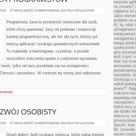
DLA PROGRAMISTÓW
twórców apli
na zmiany? 
DATA
 2026
MOŻLIWOŚĆ KOMENTOWANIA
ZOSTAŁA WYŁĄCZONA
zabierze mi 
SCIENCE
Jakie elemen
DLA
podatne na 
PROGRAMISTÓW
Programista Java to przestrzeń stworzone dla osób,
AI, by robić 
które chcą opanować Javy od podstaw i rozpocząć
umiejętności
kreatywność)
karierę programistyczną, ale też dla tych, którzy już
zastąpienia
swoją wiedzę
tworzą aplikacje i szukają sprawdzonych wskazówek.
społeczności
To materiały e-learningowe, czytelnia, a przede
góry przesąd
jeśli część 
wszystkim ćwiczenia oparte o codzienne wyzwania,
stać się sza
teorii, tylko od razu przekłada się na umiejętności.
sensowne za
potraktujemy
mura i serverless. W centrum tej strony jest wdrożenie.
narzędzie, k
Dyskusja o s
wokół jedneg
pracę?”. Nag
OROWANE
rzekomo ma z
pojawiają się
narzędziem, 
Gdzie leży p
się działo N
ZWÓJ OSOBISTY
maszyny zas
przemysłowa
MOTYWACJA
 2026
MOŻLIWOŚĆ KOMENTOWANIA
ZOSTAŁA WYŁĄCZONA
fabryki, lini
I
90. zmieniła
ROZWÓJ
OSOBISTY
razem część 
Dzień dobry! Jeśli szukasz miejsca, które spina trening