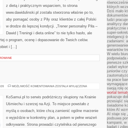
równocześni
z dietą i praktycznym wsparciem, to strona
których wcze
Dziś mało kt
www.dawidulinski.pl została stworzona właśnie po to,
dokumentów 
aby pomagać osoby z Piły oraz klientów z całej Polski
ludzi pracuje
analitycy da
w drodze do lepszej kondycji. „Trener personalny Piła –
praktycznie n
super-sekre
Dawid | Treningi i dieta online” to nie tylko hasło, ale
inteligencji
rtej o program, ocenę i dopasowanie do Twoich celów.
zadaniami: a
generowani
obiet i […]
wariantów t
W wielu biura
podpowiada o
OROWANE
pierwsze szk
zadań wykon
juniorów cz
zautomatyzo
na prace bar
wymagające e
NEPAL
026
MOŻLIWOŚĆ KOMENTOWANIA
ZOSTAŁA WYŁĄCZONA
swoją rolę o
wortal tema
pokazuje dob
KoSamui.pl to serwis podróżniczy skupiony na Krainie
przesiąść si
Uśmiechu i szerzej na Azji. To miejsce powstało z
świadome kor
które AI wzm
myślą o osobach, które chcą zamienić ogólne marzenie
AI staje się
o wyjeździe w konkretny plan, a potem w pełne wrażeń
podsuwa pomy
kampanii, w
odkrywanie. Strona prowadzi czytelnika od pierwszego
badań i zdję