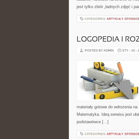
jest tylko zbiór „ładnych zdjęć i p
CATEGORIES:
ARTYKUŁY SPONS
LOGOPEDIA I R
POSTED BY ADMIN
STY - 10 -
materiały gotowe do wdrożenia na 
Matematyka. Ideą serwisu jest ułat
podstawówce […]
CATEGORIES:
ARTYKUŁY SPONS