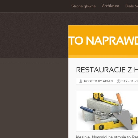
Archiwum
Strona główna
Białe Ś
TO NAPRAWD
RESTAURACJE Z H
POSTED BY ADMIN
STY - 11 - 
idealnie. Nowości na stronie to Re