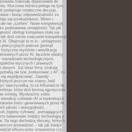
dpowiada materiały dopasowane do
nia. Kluczowa różnica polega na tym,
ek podejmuje ostateczne decyzje,
c dane i biorąc odpowiedzialność za
staje się przekaźnikiem, filtrem i
 ale nie „szefem”. Nowe kompetencje:
ako podstawowa umiejętność Tak jak
ętność obsługi komputera stała się
tak dziś rośnie znaczenie kompetencji
 AI. Obejmuje to m.in.: umiejętność
a precyzyjnych poleceń (prompt
, krytyczne myślenie i weryfikację
erowanych przez AI, łączenie wiedzy
 narzędziami technologicznymi,
aspektów etycznych i prawnych
 danymi. Już teraz firmy szukają
 potrafią nie tyle „konkurować z AI”, co
z nią współpracować. Zawody
 których jeszcze nie znamy Jeśli
być nauczycielką, to za kilkanaście lat
profesje, które dziś brzmią egzotycznie
nie istnieją. Wyobraźmy sobie:
 interakcji człowiek–AI w konkretnych
ratorów treści generowanych przez AI,
ich jakość i wiarygodność,
 od „higieny cyfrowej”, pomagających
rze balansować między technologią a
ne. Do tego dochodzą obszary, których
eszcze przewidzieć – tak jak kiedyś
ewidział influencerów, streamerów czy