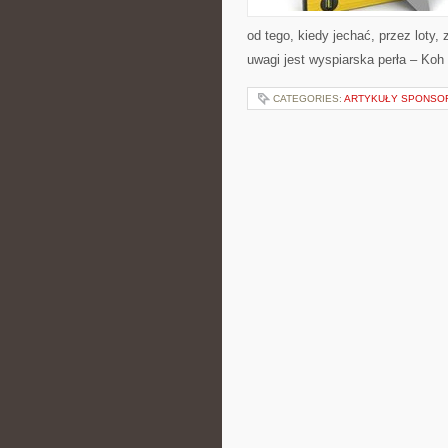
od tego, kiedy jechać, przez loty,
uwagi jest wyspiarska perła – Koh
CATEGORIES:
ARTYKUŁY SPONS