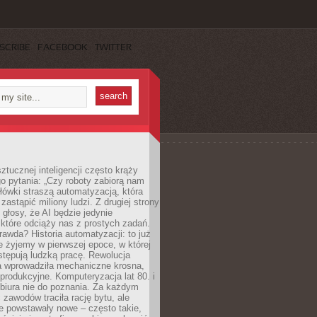
SCRIBE
FACEBOOK
TWITTER
ztucznej inteligencji często krąży
o pytania: „Czy roboty zabiorą nam
łówki straszą automatyzacją, która
astąpić miliony ludzi. Z drugiej strony
 głosy, że AI będzie jedynie
które odciąży nas z prostych zadań.
rawda? Historia automatyzacji: to już
ie żyjemy w pierwszej epoce, w której
tępują ludzką pracę. Rewolucja
 wprowadziła mechaniczne krosna,
e produkcyjne. Komputeryzacja lat 80. i
 biura nie do poznania. Za każdym
zawodów traciła rację bytu, ale
e powstawały nowe – często takie,