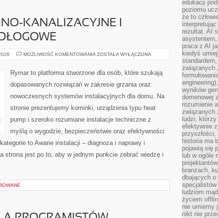
edukacji po
poziomu ucz
że to człowi
NO-KANALIZACYJNE I
interpretują
rezultat. AI 
ODŁOGOWE
asystentem,
praca z AI j
kiedyś umiej
INSTALACJE
 2026
MOŻLIWOŚĆ KOMENTOWANIA
ZOSTAŁA WYŁĄCZONA
WODNO-
standardem, 
KANALIZACYJNE
związanych z
I
Rymar to platforma stworzone dla osób, które szukają
formułowani
OGRZEWANIE
PODŁOGOWE
engineering)
dopasowanych rozwiązań w zakresie grzania oraz
wyników gen
nowoczesnych systemów instalacyjnych dla domu. Na
domenowej z
rozumienie 
stronie prezentujemy kominki, urządzenia typu heat
związanych z
ludzi, którzy
pump i szeroko rozumiane instalacje techniczne z
efektywnie 
myślą o wygodzie, bezpieczeństwie oraz efektywności
przyszłości,
historia ma 
ategorie to Awarie instalacji – diagnoza i naprawy i
pojawią się 
 strona jest po to, aby w jednym punkcie zebrać wiedzę i
lub w ogóle 
projektantów
branżach, ku
dbających o 
specjalistów
OROWANE
ludziom mąd
życiem offli
nie umiemy j
nikt nie prz