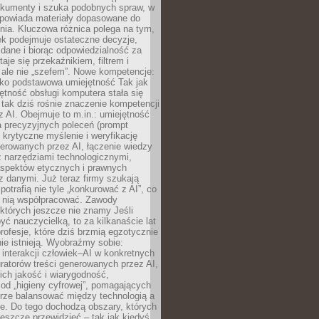
okumenty i szuka podobnych spraw, w
dpowiada materiały dopasowane do
nia. Kluczowa różnica polega na tym,
ek podejmuje ostateczne decyzje,
c dane i biorąc odpowiedzialność za
staje się przekaźnikiem, filtrem i
 ale nie „szefem”. Nowe kompetencje:
ako podstawowa umiejętność Tak jak
ętność obsługi komputera stała się
tak dziś rośnie znaczenie kompetencji
 AI. Obejmuje to m.in.: umiejętność
a precyzyjnych poleceń (prompt
, krytyczne myślenie i weryfikację
erowanych przez AI, łączenie wiedzy
 narzędziami technologicznymi,
aspektów etycznych i prawnych
 danymi. Już teraz firmy szukają
 potrafią nie tyle „konkurować z AI”, co
z nią współpracować. Zawody
 których jeszcze nie znamy Jeśli
być nauczycielką, to za kilkanaście lat
profesje, które dziś brzmią egzotycznie
nie istnieją. Wyobraźmy sobie:
 interakcji człowiek–AI w konkretnych
ratorów treści generowanych przez AI,
ich jakość i wiarygodność,
 od „higieny cyfrowej”, pomagających
rze balansować między technologią a
ne. Do tego dochodzą obszary, których
eszcze przewidzieć – tak jak kiedyś