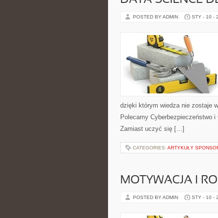
DATA SCIENCE 
POSTED BY ADMIN
STY - 10 -
dzięki którym wiedza nie zostaje w 
Polecamy Cyberbezpieczeństwo i Ch
Zamiast uczyć się […]
CATEGORIES:
ARTYKUŁY SPONS
MOTYWACJA I RO
POSTED BY ADMIN
STY - 10 -