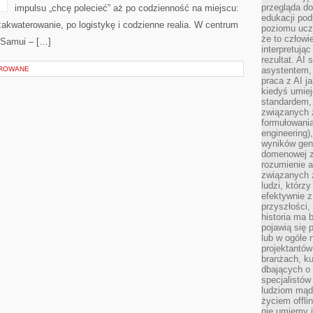
przegląda d
impulsu „chcę polecieć” aż po codzienność na miejscu:
edukacji po
 zakwaterowanie, po logistykę i codzienne realia. W centrum
poziomu ucz
że to człowi
 Samui – […]
interpretują
rezultat. AI 
OROWANE
asystentem,
praca z AI j
kiedyś umiej
standardem, 
związanych z
formułowani
engineering)
wyników gen
domenowej z
rozumienie 
związanych z
ludzi, którzy
efektywnie 
przyszłości,
historia ma 
pojawią się 
lub w ogóle 
projektantów
branżach, ku
dbających o 
specjalistów
ludziom mąd
życiem offli
nie umiemy j