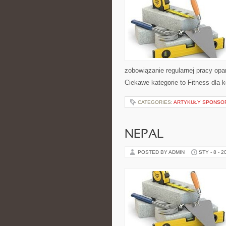
zobowiązanie regularnej pracy opa
Ciekawe kategorie to Fitness dla k
CATEGORIES:
ARTYKUŁY SPONS
NEPAL
POSTED BY ADMIN
STY - 8 - 2