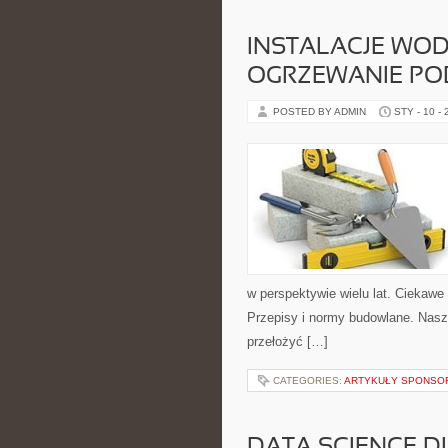
INSTALACJE WOD
OGRZEWANIE P
POSTED BY ADMIN
STY - 10 -
w perspektywie wielu lat. Ciekawe k
Przepisy i normy budowlane. Nasza
przełożyć […]
CATEGORIES:
ARTYKUŁY SPONS