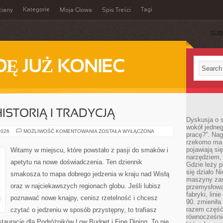
Kategorie
Tagi
ciany
Moja Głowa
Spis Treści
SUB
Ę JUŻ KONIEC
ISTORIĄ I TRADYCJĄ
Dyskusja o s
wokół jedneg
RESTAURACJE
2026
MOŻLIWOŚĆ KOMENTOWANIA
ZOSTAŁA WYŁĄCZONA
pracę?”. Nag
Z
rzekomo ma z
HISTORIĄ
I
pojawiają się
Witamy w miejscu, które powstało z pasji do smaków i
TRADYCJĄ
narzędziem, 
apetytu na nowe doświadczenia. Ten dziennik
Gdzie leży p
się działo N
smakosza to mapa dobrego jedzenia w kraju nad Wisłą
maszyny zas
oraz w najciekawszych regionach globu. Jeśli lubisz
przemysłowa
fabryki, lini
poznawać nowe knajpy, cenisz rzetelność i chcesz
90. zmieniła
razem część 
czytać o jedzeniu w sposób przystępny, to trafiasz
równocześni
stauracje dla Podróżników Low Budget i Fine Dining. To nie