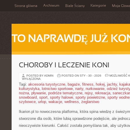
Archiwum
Kategorie
Strona główna
Białe Ściany
Moja Głow
TO NAPRAWDĘ JUŻ KO
CHOROBY I LECZENIE KONI
POSTED BY ADMIN
POSTED ON STY - 30 - 2026
MOŻLIWOŚĆ 
WYŁĄCZONA
Tagi:
akcesoria turystyczne
,
bagaże
,
fitness
,
hokej
,
jachty
,
kajak
kulturystyka
,
lotnictwo sportowe
,
narty
,
nurkowanie
,
odzież turyst
nożna
,
pływanie
,
podróże tematyczne
,
rejsy
,
rekreacja
,
saneczka
snowboard
,
sport
,
sporty halowe
,
sporty powietrzne
,
sporty wodne
szybowce
,
urlop
,
wakacje
,
wellness
,
żeglarstwo
Ikarion.pl to nowoczesna platforma, która spina wiedzę z świeży
stworzone dla osób, które lubią sprawdzone podejście, ale jedn
nieoczywiste kierunki. Całość została pomyślana tak, aby użytkown