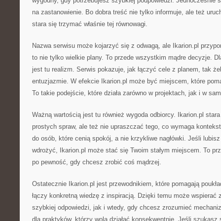
wygodny, gdy potrzebujesz szybkiej podpowiedzi. Jednocześnie s
na zastanowienie. Bo dobra treść nie tylko informuje, ale też uruc
stara się trzymać właśnie tej równowagi.
Nazwa serwisu może kojarzyć się z odwagą, ale Ikarion.pl przyp
to nie tylko wielkie plany. To przede wszystkim mądre decyzje. 
jest tu realizm. Serwis pokazuje, jak łączyć cele z planem, tak ż
entuzjazmie. W efekcie Ikarion.pl może być miejscem, które pom
To takie podejście, które działa zarówno w projektach, jak i w sa
Ważną wartością jest tu również wygoda odbiorcy. Ikarion.pl star
prostych spraw, ale też nie upraszczać tego, co wymaga kontekstu
do osób, które cenią spokój, a nie krzykliwe nagłówki. Jeśli lubisz
wdrożyć, Ikarion.pl może stać się Twoim stałym miejscem. To prze
po pewność, gdy chcesz zrobić coś mądrzej.
Ostatecznie Ikarion.pl jest przewodnikiem, które pomagają poukł
łączy konkretną wiedzę z inspiracją. Dzięki temu może wspierać
szybkiej odpowiedzi, jak i wtedy, gdy chcesz zrozumieć mechanizm
dla praktyków, którzy wolą działać konsekwentnie. Jeśli szukasz 