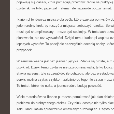
pojawiają się case’y, które pomagają przełożyć teorię na praktyk
czytelnik nie tylko przejrzał materiał, ale naprawdę poczuł temat.
Ikarion.pl to również miejsce dla osób, które szukają pomysłów
jeden drobny krok, by ruszyć z miejsca i zobaczyć rezultat. Serw
musi być skomplikowany – może być spokojny. W treściach przewi
planowania, ale też wytrwałości. Dzięki temu Ikarion.pl wspiera c
lepszych wyborów. To podejście szczególnie docenią osoby, które
przypadek.
W serwisie ważna jest też jasność języka. Zdania są proste, a tru
przykład. Dzięki temu czytanie nie przypomina walki, tylko logiczną
stawia na sens: tyle szczegółów, ile potrzeba, ale bez przeładowan
serwis można czytać szybko – zależnie od tego, ile czasu masz i
To treści, które nie nużą, a jednocześnie budują pewność.
Wiele materiałów na Ikarion.pl można potraktować jak plan działa
problemu do praktycznego efektu. Czytelnik dostaje nie tylko dlac
Taki układ ułatwia sprawdzenie omawianych rozwiązań. Często poja