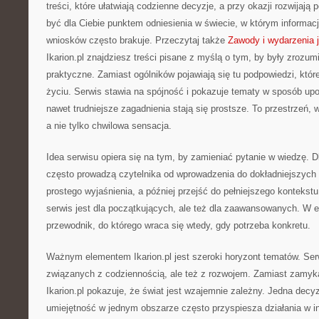
treści, które ułatwiają codzienne decyzje, a przy okazji rozwijają
być dla Ciebie punktem odniesienia w świecie, w którym informacj
wniosków często brakuje. Przeczytaj także
Zawody i wydarzenia 
Ikarion.pl znajdziesz treści pisane z myślą o tym, by były zrozum
praktyczne. Zamiast ogólników pojawiają się tu podpowiedzi, któ
życiu. Serwis stawia na spójność i pokazuje tematy w sposób up
nawet trudniejsze zagadnienia stają się prostsze. To przestrzeń, w
a nie tylko chwilowa sensacja.
Idea serwisu opiera się na tym, by zamieniać pytanie w wiedzę. Dl
często prowadzą czytelnika od wprowadzenia do dokładniejszyc
prostego wyjaśnienia, a później przejść do pełniejszego kontekstu
serwis jest dla początkujących, ale też dla zaawansowanych. W efe
przewodnik, do którego wraca się wtedy, gdy potrzeba konkretu.
Ważnym elementem Ikarion.pl jest szeroki horyzont tematów. Se
związanych z codziennością, ale też z rozwojem. Zamiast zamyka
Ikarion.pl pokazuje, że świat jest wzajemnie zależny. Jedna decy
umiejętność w jednym obszarze często przyspiesza działania w i