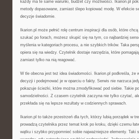
każdy ma te same warunki, budżet czy możliwości. Ikarion.pl pok
metody dopasowane, zamiast ślepo kopiować modę. W efekcie 
decyzje świadomie.
Ikarion.pl może pełnić rolę centrum inspiracji dla osób, które chc
szukać po forach, możesz skupić się na tym, co najbardziej sen
myślenia w kategoriach procesu, a nie szybkich trików. Taka pers
opiera się na wiedzy. Czytelnik dostaje narzędzia, które pomagaj
zamiast tylko na nią reagować.
W tle obecna jest też idea świadomości. Ikarion.pl podkreśla, że
decyzji i podejmować je w oparciu o fakty. Serwis nie narzuca jedy
pokazuje ścieżki, które można zmodyfikować pod siebie. Takie p
samodzielności. Z czasem czytelnik zaczyna nie tylko czytać, ale
przekłada się na lepsze rezultaty w codziennych sprawach.
Ikarion.pl to także przestrzeń dla tych, którzy lubią porządek w tr
prowadzą czytelnika przez temat krok po kroku, dzięki czemu łat
wątku i szybko przypomnieć sobie najważniejsze elementy. Taki st