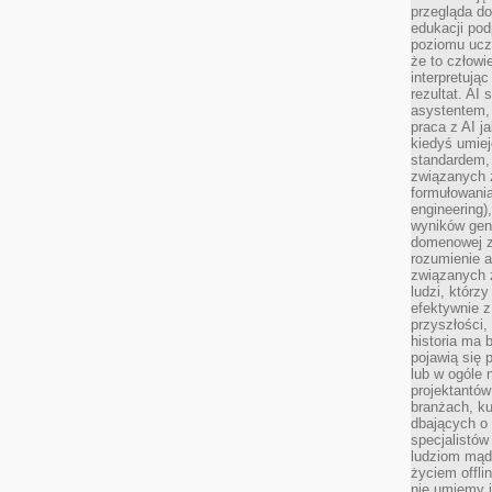
przegląda d
edukacji po
poziomu ucz
że to człowi
interpretują
rezultat. AI 
asystentem,
praca z AI j
kiedyś umiej
standardem, 
związanych z
formułowani
engineering)
wyników gen
domenowej z
rozumienie 
związanych z
ludzi, którzy
efektywnie 
przyszłości,
historia ma 
pojawią się 
lub w ogóle 
projektantów
branżach, ku
dbających o 
specjalistów
ludziom mąd
życiem offli
nie umiemy j