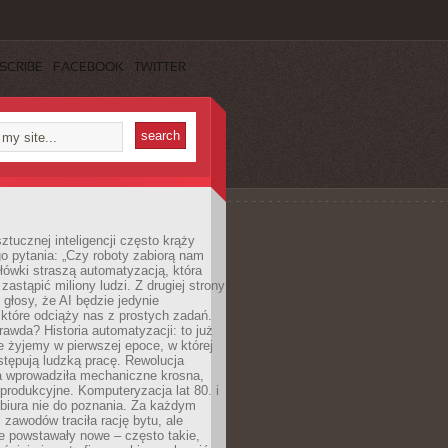
SCRIBE
FACEBOOK
TWITTER
ztucznej inteligencji często krąży
o pytania: „Czy roboty zabiorą nam
łówki straszą automatyzacją, która
astąpić miliony ludzi. Z drugiej strony
 głosy, że AI będzie jedynie
które odciąży nas z prostych zadań.
rawda? Historia automatyzacji: to już
ie żyjemy w pierwszej epoce, w której
tępują ludzką pracę. Rewolucja
 wprowadziła mechaniczne krosna,
e produkcyjne. Komputeryzacja lat 80. i
 biura nie do poznania. Za każdym
zawodów traciła rację bytu, ale
e powstawały nowe – często takie,