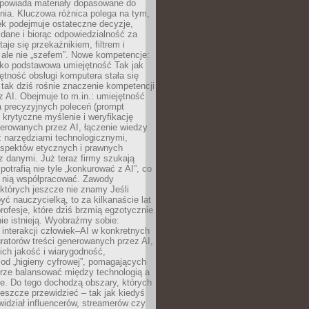
dpowiada materiały dopasowane do
nia. Kluczowa różnica polega na tym,
ek podejmuje ostateczne decyzje,
c dane i biorąc odpowiedzialność za
staje się przekaźnikiem, filtrem i
 ale nie „szefem”. Nowe kompetencje:
ako podstawowa umiejętność Tak jak
ętność obsługi komputera stała się
tak dziś rośnie znaczenie kompetencji
 AI. Obejmuje to m.in.: umiejętność
a precyzyjnych poleceń (prompt
, krytyczne myślenie i weryfikację
erowanych przez AI, łączenie wiedzy
 narzędziami technologicznymi,
aspektów etycznych i prawnych
 danymi. Już teraz firmy szukają
 potrafią nie tyle „konkurować z AI”, co
z nią współpracować. Zawody
 których jeszcze nie znamy Jeśli
być nauczycielką, to za kilkanaście lat
profesje, które dziś brzmią egzotycznie
nie istnieją. Wyobraźmy sobie:
 interakcji człowiek–AI w konkretnych
ratorów treści generowanych przez AI,
ich jakość i wiarygodność,
 od „higieny cyfrowej”, pomagających
rze balansować między technologią a
ne. Do tego dochodzą obszary, których
eszcze przewidzieć – tak jak kiedyś
ewidział influencerów, streamerów czy