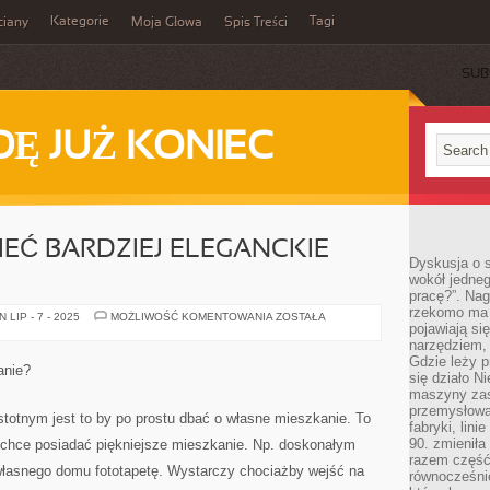
Kategorie
Tagi
ciany
Moja Głowa
Spis Treści
SUB
Ę JUŻ KONIEC
IEĆ BARDZIEJ ELEGANCKIE
Dyskusja o s
wokół jedneg
pracę?”. Nag
rzekomo ma z
CO
LIP - 7 - 2025
MOŻLIWOŚĆ KOMENTOWANIA
ZOSTAŁA
pojawiają się
ROBIĆ,
ABY
narzędziem, 
MIEĆ
Gdzie leży p
BARDZIEJ
anie?
ELEGANCKIE
się działo N
MIESZKANIE?
maszyny zas
przemysłowa
totnym jest to by po prostu dbać o własne mieszkanie. To
fabryki, lini
90. zmieniła
k chce posiadać piękniejsze mieszkanie. Np. doskonałym
razem część 
 własnego domu fototapetę. Wystarczy chociażby wejść na
równocześni