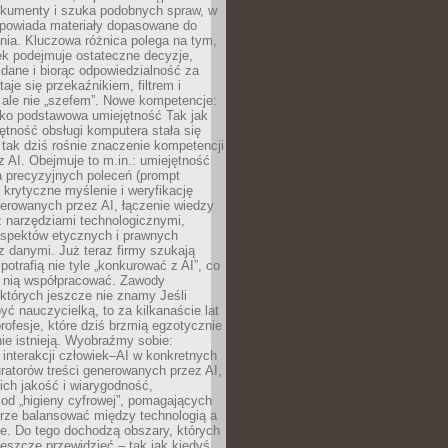
okumenty i szuka podobnych spraw, w
dpowiada materiały dopasowane do
nia. Kluczowa różnica polega na tym,
ek podejmuje ostateczne decyzje,
c dane i biorąc odpowiedzialność za
staje się przekaźnikiem, filtrem i
 ale nie „szefem”. Nowe kompetencje:
ako podstawowa umiejętność Tak jak
ętność obsługi komputera stała się
tak dziś rośnie znaczenie kompetencji
 AI. Obejmuje to m.in.: umiejętność
a precyzyjnych poleceń (prompt
, krytyczne myślenie i weryfikację
erowanych przez AI, łączenie wiedzy
 narzędziami technologicznymi,
aspektów etycznych i prawnych
 danymi. Już teraz firmy szukają
 potrafią nie tyle „konkurować z AI”, co
z nią współpracować. Zawody
 których jeszcze nie znamy Jeśli
być nauczycielką, to za kilkanaście lat
profesje, które dziś brzmią egzotycznie
nie istnieją. Wyobraźmy sobie:
 interakcji człowiek–AI w konkretnych
ratorów treści generowanych przez AI,
ich jakość i wiarygodność,
 od „higieny cyfrowej”, pomagających
rze balansować między technologią a
ne. Do tego dochodzą obszary, których
eszcze przewidzieć – tak jak kiedyś