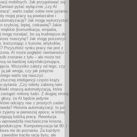
kacji mobilnych. Jak przygotować się
Zamiast pytać wyłącznie „czy AI
pracę”, warto zadać sobie inne pytania:
ty mojej pracy są powtarzalne i
automatyzację? Jak mogę wykorzystać
to szybciej, lepiej, ciekawiej? Jakie
 miękkie (komunikacja, empatia,
 mogę rozwijać, bo są trudniejsze do
 przez maszynę? Jak mogę poszerzyć
, korzystając z kursów, artykułów,
? Przyszłość rynku pracy nie jest z
zona. AI może pogłębić nierówności –
osób zostanie z tyłu – ale może też
nsą na bardziej satysfakcjonujące,
jęcia. Wszystko zależy od tego, czy
 ją jak wroga, czy jak potężne
tórego warto się nauczyć.
ztucznej inteligencji często krąży
o pytania: „Czy roboty zabiorą nam
łówki straszą automatyzacją, która
astąpić miliony ludzi. Z drugiej strony
 głosy, że AI będzie jedynie
które odciąży nas z prostych zadań.
rawda? Historia automatyzacji: to już
ie żyjemy w pierwszej epoce, w której
tępują ludzką pracę. Rewolucja
 wprowadziła mechaniczne krosna,
e produkcyjne. Komputeryzacja lat 80. i
 biura nie do poznania. Za każdym
zawodów traciła rację bytu, ale