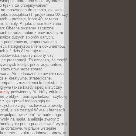
śniej nie potrafiono sobie wyobrazić.
o tęskni za przepisywaniem
na maszynach do pisania, ale wielu
 jako specjaliści IT, projektanci UX czy
nych – profesje, które 40 lat temu
ie istniały. AI jako super-kalkulator i
tarz Obecne systemy sztucznej
 świetnie radzą sobie z powtarzalnymi
nalizą dużych zbiorów danych,
em podsumowań, proponowaniem
reści, kategoryzowaniem dokumentów.
ch już dziś AI sortuje maile,
dpowiedzi, tworzy raporty czy
ice prezentacji. To oznacza, że część
ywanych kiedyś przez asystentów,
y stażystów może zostać
wana. Ale jednocześnie uwalnia czas
dziej kreatywne, strategiczne,
mpatii i zrozumienia kontekstu. Tu
dgrywa także każdy specjalistyczny
tyczny
poświęcony AI, który edukuje,
re praktyki i pomaga ludziom szybciej
ę z lęku przed technologią na
zystanie z jej możliwości. Zawody,
ocni, a nie zastąpi W wielu branżach
 „współpracownikiem”: w marketingu
sły na hasła, analizuje zwroty z
 medycynie pomaga analizować wyniki
cia obrazowe, w prawie wstępnie
okumenty i szuka podobnych spraw, w