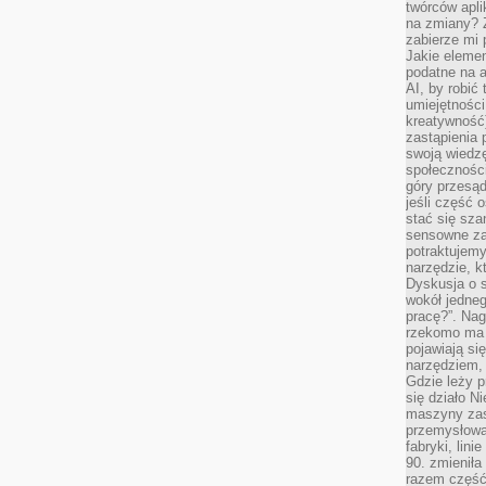
twórców apli
na zmiany? 
zabierze mi 
Jakie elemen
podatne na 
AI, by robić 
umiejętności
kreatywność)
zastąpienia
swoją wiedzę
społeczności
góry przesąd
jeśli część 
stać się sza
sensowne za
potraktujemy
narzędzie, k
Dyskusja o s
wokół jedneg
pracę?”. Nag
rzekomo ma z
pojawiają się
narzędziem, 
Gdzie leży p
się działo N
maszyny zas
przemysłowa
fabryki, lini
90. zmieniła
razem część 