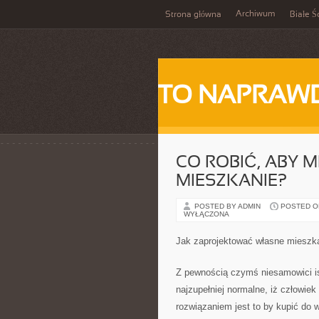
Archiwum
Strona główna
Białe Ś
TO NAPRAWD
CO ROBIĆ, ABY M
MIESZKANIE?
POSTED BY ADMIN
POSTED ON 
WYŁĄCZONA
Jak zaprojektować własne mieszk
Z pewnością czymś niesamowici is
najzupełniej normalne, iż człowie
rozwiązaniem jest to by kupić do