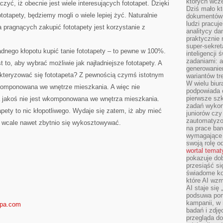
których wcze
czyć, iż obecnie jest wiele interesujących fototapet. Dzięki
Dziś mało kt
ototapety, będziemy mogli o wiele lepiej żyć. Naturalnie
dokumentów 
ludzi pracuje
pragnących zakupić fototapety jest korzystanie z
analitycy da
praktycznie n
super-sekre
dnego kłopotu kupić tanie fototapety – to pewne w 100%.
inteligencji
zadaniami: a
to, aby wybrać możliwie jak najładniejsze fototapety. A
generowani
kteryzować się fototapeta? Z pewnością czymś istotnym
wariantów t
W wielu biura
 wkomponowana we wnętrze mieszkania. A więc nie
podpowiada o
pierwsze szk
ra jakoś nie jest wkomponowana we wnętrza mieszkania.
zadań wykon
pety to nic kłopotliwego. Wydaje się zatem, iż aby mieć
juniorów cz
zautomatyzo
a wcale nawet zbytnio się wykosztowywać.
na prace bar
wymagające e
swoją rolę o
wortal tema
pokazuje dob
przesiąść si
świadome kor
które AI wzm
AI staje się
podsuwa pomy
kampanii, w
spa.com
badań i zdję
przegląda d