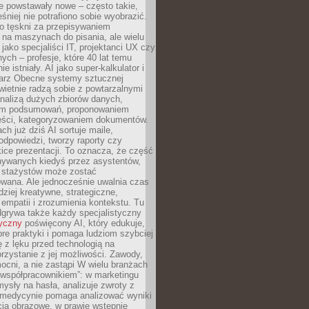
e powstawały nowe – często takie,
śniej nie potrafiono sobie wyobrazić.
o tęskni za przepisywaniem
na maszynach do pisania, ale wielu
 jako specjaliści IT, projektanci UX czy
nych – profesje, które 40 lat temu
ie istniały. AI jako super-kalkulator i
tarz Obecne systemy sztucznej
 świetnie radzą sobie z powtarzalnymi
nalizą dużych zbiorów danych,
em podsumowań, proponowaniem
reści, kategoryzowaniem dokumentów.
ch już dziś AI sortuje maile,
dpowiedzi, tworzy raporty czy
ice prezentacji. To oznacza, że część
ywanych kiedyś przez asystentów,
y stażystów może zostać
wana. Ale jednocześnie uwalnia czas
dziej kreatywne, strategiczne,
mpatii i zrozumienia kontekstu. Tu
dgrywa także każdy specjalistyczny
tyczny
poświęcony AI, który edukuje,
re praktyki i pomaga ludziom szybciej
ę z lęku przed technologią na
zystanie z jej możliwości. Zawody,
ocni, a nie zastąpi W wielu branżach
 „współpracownikiem”: w marketingu
sły na hasła, analizuje zwroty z
 medycynie pomaga analizować wyniki
cia obrazowe, w prawie wstępnie