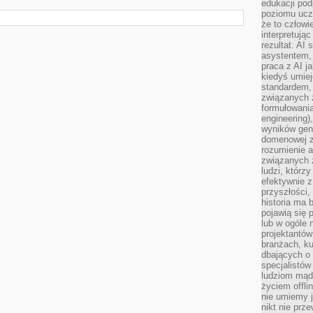
edukacji po
poziomu ucz
że to człowi
interpretują
rezultat. AI 
asystentem,
praca z AI j
kiedyś umiej
standardem, 
związanych z
formułowani
engineering)
wyników gen
domenowej z
rozumienie 
związanych z
ludzi, którzy
efektywnie 
przyszłości,
historia ma 
pojawią się 
lub w ogóle 
projektantów
branżach, ku
dbających o 
specjalistów
ludziom mąd
życiem offli
nie umiemy j
nikt nie prz