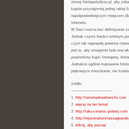
stronę fototapety4you.pl, aby zoba
kupnie przynajmniej jednej takiej f
najodpowiedniejszym miejscem dla 
Internetu.
W Sieci można bez definitywnie ża
Jednak czymś bardzo istotnym jest 
czym tak naprawdę powinna chara
jest to, aby umiejętnie była ona
powinniśmy kupić fototapety, któ
Jednakże ogólnie kupowanie fotota
piękniejsze mieszkanie, nie trzeb
źródło:
———————————
1.
http://rainshadowelrancho.com
2.
więcej na ten temat
3.
http://raku-ceramic-pottery.com
4.
http://rejuvenationmassageand
5.
kliknij, aby poznać