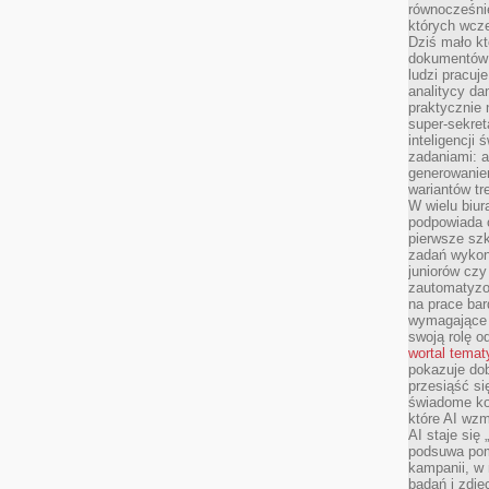
równocześni
których wcze
Dziś mało kt
dokumentów 
ludzi pracuje
analitycy da
praktycznie n
super-sekre
inteligencji
zadaniami: a
generowani
wariantów t
W wielu biura
podpowiada o
pierwsze szk
zadań wykon
juniorów cz
zautomatyzo
na prace bar
wymagające e
swoją rolę o
wortal tema
pokazuje dob
przesiąść si
świadome kor
które AI wzm
AI staje się
podsuwa pomy
kampanii, w
badań i zdję