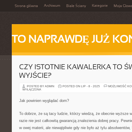
Archiwum
Kategorie
Strona główna
Białe Ściany
Moja Głow
TO NAPRAWDĘ JUŻ KO
CZY ISTOTNIE KAWALERKA TO Ś
WYJŚCIE?
POSTED BY ADMIN
POSTED ON LIP - 8 - 2025
MOŻLIWOŚĆ K
WYŁĄCZONA
Jak powinien wyglądać dom?
To dobrze, że są tacy ludzie, którzy wiedzą, że obecnie wyższe
razie nie jest całkowitą gwarancją znalezienia dobrej pracy. Pewni
w owej materii, ale niewątpliwie gdy nie było aż tylu absolwentów, 