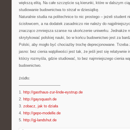
większą elitą. Na całe szczęście są kierunki, które w dalszym ci
studiowanie budownictwa to strzał w dziesiątkę.
Naturalnie studia na politechnice to nic prostego – jeżeli student 
ścisłowcem, a na dodatek zasadniczo nie należy do najpilniejszy
znacząco zmniejsza szanse na ukończenie uniwerku. Jednakże
skrytykować polskiej nauki, bo w końcu budownictwo jest za bardz
Polski, aby mogło być chociażby trochę deprecjonowane. Trzeba
jasno: bez cienia wątpliwości jest tak, że jeśli jest się relatywnie
którzy rozmyśla, gdzie studiować, to bez najmniejszego cienia wą
budownictwo.
źródło:
———————————
1.
http://gasthaus-zur-linde-eystrup.de
2.
http://gaysquash.de
3.
zobacz, jak to działa
4.
http://gepo-modelle.de
5.
http://gj-landshut.de