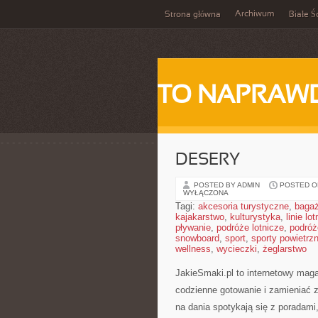
Archiwum
Strona główna
Białe Ś
TO NAPRAWD
DESERY
POSTED BY ADMIN
POSTED ON
WYŁĄCZONA
Tagi:
akcesoria turystyczne
,
baga
kajakarstwo
,
kulturystyka
,
linie lo
pływanie
,
podróże lotnicze
,
podróż
snowboard
,
sport
,
sporty powietrz
wellness
,
wycieczki
,
żeglarstwo
JakieSmaki.pl to internetowy maga
codzienne gotowanie i zamieniać z
na dania spotykają się z poradami