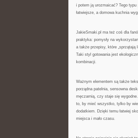
i potem ją urozmaicać? Tego typu 
łatwiejsze, a domowa kuchnia wy
JakieSmaki.pl ma też coś dla fanó
praktyka: pomysły na wykorzystani
a także przepisy, które „sprzątają
Taki styl gotowania jest ekologicz
kombinacji.
Ważnym elementem są także tekst
porządna patelnia, sensowna deska
męczarnią, czy staje się wygodne.
to, by mieć wszystko, tylko by wi
dodatkiem. Dzięki temu łatwiej sk
miejsca i mało czasu.