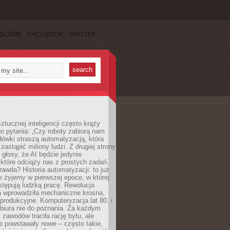
SCRIBE
FACEBOOK
TWITTER
ztucznej inteligencji często krąży
o pytania: „Czy roboty zabiorą nam
łówki straszą automatyzacją, która
astąpić miliony ludzi. Z drugiej strony
 głosy, że AI będzie jedynie
które odciąży nas z prostych zadań.
rawda? Historia automatyzacji: to już
ie żyjemy w pierwszej epoce, w której
tępują ludzką pracę. Rewolucja
 wprowadziła mechaniczne krosna,
e produkcyjne. Komputeryzacja lat 80. i
 biura nie do poznania. Za każdym
zawodów traciła rację bytu, ale
e powstawały nowe – często takie,