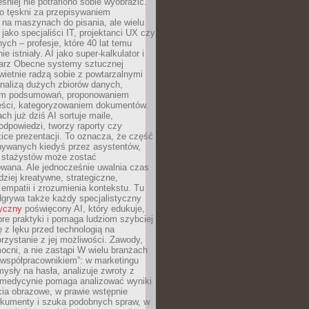
śniej nie potrafiono sobie wyobrazić.
o tęskni za przepisywaniem
na maszynach do pisania, ale wielu
 jako specjaliści IT, projektanci UX czy
nych – profesje, które 40 lat temu
ie istniały. AI jako super-kalkulator i
tarz Obecne systemy sztucznej
 świetnie radzą sobie z powtarzalnymi
nalizą dużych zbiorów danych,
em podsumowań, proponowaniem
reści, kategoryzowaniem dokumentów.
ch już dziś AI sortuje maile,
dpowiedzi, tworzy raporty czy
ice prezentacji. To oznacza, że część
ywanych kiedyś przez asystentów,
y stażystów może zostać
wana. Ale jednocześnie uwalnia czas
dziej kreatywne, strategiczne,
mpatii i zrozumienia kontekstu. Tu
dgrywa także każdy specjalistyczny
tyczny
poświęcony AI, który edukuje,
re praktyki i pomaga ludziom szybciej
ę z lęku przed technologią na
zystanie z jej możliwości. Zawody,
ocni, a nie zastąpi W wielu branżach
 „współpracownikiem”: w marketingu
sły na hasła, analizuje zwroty z
 medycynie pomaga analizować wyniki
cia obrazowe, w prawie wstępnie
okumenty i szuka podobnych spraw, w