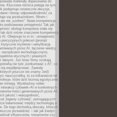
dpowiada materiały dopasowane do
nia. Kluczowa różnica polega na tym,
ek podejmuje ostateczne decyzje,
c dane i biorąc odpowiedzialność za
staje się przekaźnikiem, filtrem i
 ale nie „szefem”. Nowe kompetencje:
ako podstawowa umiejętność Tak jak
ętność obsługi komputera stała się
tak dziś rośnie znaczenie kompetencji
 AI. Obejmuje to m.in.: umiejętność
a precyzyjnych poleceń (prompt
, krytyczne myślenie i weryfikację
erowanych przez AI, łączenie wiedzy
 narzędziami technologicznymi,
aspektów etycznych i prawnych
 danymi. Już teraz firmy szukają
 potrafią nie tyle „konkurować z AI”, co
z nią współpracować. Zawody
 których jeszcze nie znamy Jeśli
być nauczycielką, to za kilkanaście lat
profesje, które dziś brzmią egzotycznie
nie istnieją. Wyobraźmy sobie:
 interakcji człowiek–AI w konkretnych
ratorów treści generowanych przez AI,
ich jakość i wiarygodność,
 od „higieny cyfrowej”, pomagających
rze balansować między technologią a
ne. Do tego dochodzą obszary, których
eszcze przewidzieć – tak jak kiedyś
ewidział influencerów, streamerów czy