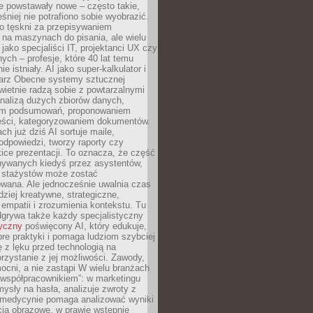
e powstawały nowe – często takie,
śniej nie potrafiono sobie wyobrazić.
o tęskni za przepisywaniem
na maszynach do pisania, ale wielu
 jako specjaliści IT, projektanci UX czy
nych – profesje, które 40 lat temu
ie istniały. AI jako super-kalkulator i
tarz Obecne systemy sztucznej
 świetnie radzą sobie z powtarzalnymi
nalizą dużych zbiorów danych,
em podsumowań, proponowaniem
reści, kategoryzowaniem dokumentów.
ch już dziś AI sortuje maile,
dpowiedzi, tworzy raporty czy
ice prezentacji. To oznacza, że część
ywanych kiedyś przez asystentów,
y stażystów może zostać
wana. Ale jednocześnie uwalnia czas
dziej kreatywne, strategiczne,
mpatii i zrozumienia kontekstu. Tu
dgrywa także każdy specjalistyczny
tyczny
poświęcony AI, który edukuje,
re praktyki i pomaga ludziom szybciej
ę z lęku przed technologią na
zystanie z jej możliwości. Zawody,
ocni, a nie zastąpi W wielu branżach
 „współpracownikiem”: w marketingu
sły na hasła, analizuje zwroty z
 medycynie pomaga analizować wyniki
cia obrazowe, w prawie wstępnie