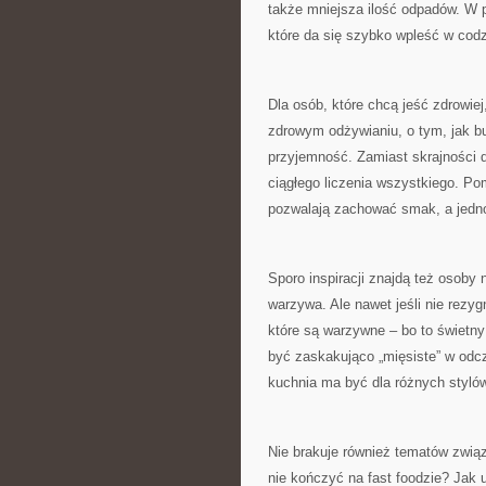
także mniejsza ilość odpadów. W pr
które da się szybko wpleść w cod
Dla osób, które chcą jeść zdrowiej
zdrowym odżywianiu, o tym, jak bu
przyjemność. Zamiast skrajności d
ciągłego liczenia wszystkiego. P
pozwalają zachować smak, a jedn
Sporo inspiracji znajdą też osoby 
warzywa. Ale nawet jeśli nie rezy
które są warzywne – bo to świetny
być zaskakująco „mięsiste” w odcz
kuchnia ma być dla różnych stylów
Nie brakuje również tematów związ
nie kończyć na fast foodzie? Jak 