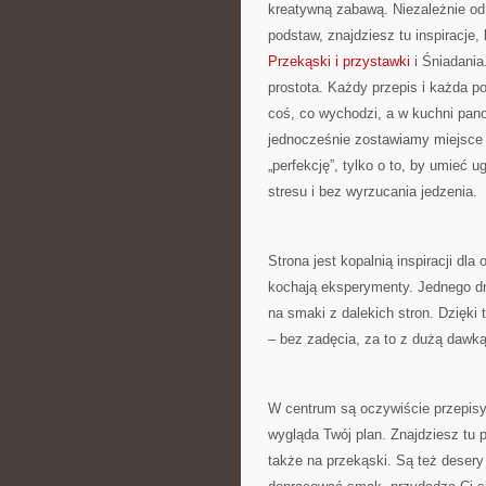
kreatywną zabawą. Niezależnie od 
podstaw, znajdziesz tu inspiracje,
Przekąski i przystawki
i Śniadania
prostota. Każdy przepis i każda po
coś, co wychodzi, a w kuchni pano
jednocześnie zostawiamy miejsce n
„perfekcję”, tylko o to, by umieć 
stresu i bez wyrzucania jedzenia.
Strona jest kopalnią inspiracji dla
kochają eksperymenty. Jednego dni
na smaki z dalekich stron. Dzięk
– bez zadęcia, za to z dużą dawką
W centrum są oczywiście przepisy.
wygląda Twój plan. Znajdziesz tu p
także na przekąski. Są też desery 