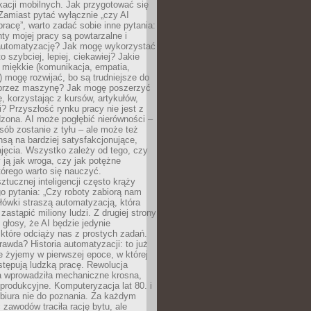
kacji mobilnych. Jak przygotować się
Zamiast pytać wyłącznie „czy AI
pracę”, warto zadać sobie inne pytania:
ty mojej pracy są powtarzalne i
automatyzację? Jak mogę wykorzystać
to szybciej, lepiej, ciekawiej? Jakie
 miękkie (komunikacja, empatia,
 mogę rozwijać, bo są trudniejsze do
 przez maszynę? Jak mogę poszerzyć
, korzystając z kursów, artykułów,
? Przyszłość rynku pracy nie jest z
zona. AI może pogłębić nierówności –
osób zostanie z tyłu – ale może też
nsą na bardziej satysfakcjonujące,
jęcia. Wszystko zależy od tego, czy
 ją jak wroga, czy jak potężne
tórego warto się nauczyć.
ztucznej inteligencji często krąży
o pytania: „Czy roboty zabiorą nam
łówki straszą automatyzacją, która
astąpić miliony ludzi. Z drugiej strony
 głosy, że AI będzie jedynie
które odciąży nas z prostych zadań.
rawda? Historia automatyzacji: to już
ie żyjemy w pierwszej epoce, w której
tępują ludzką pracę. Rewolucja
 wprowadziła mechaniczne krosna,
e produkcyjne. Komputeryzacja lat 80. i
 biura nie do poznania. Za każdym
zawodów traciła rację bytu, ale