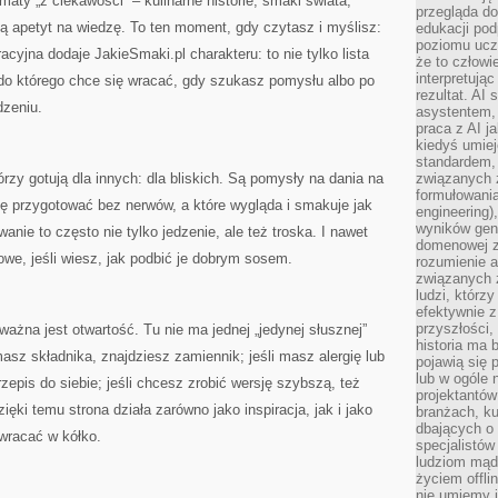
ematy „z ciekawości” – kulinarne historie, smaki świata,
przegląda d
ją apetyt na wiedzę. To ten moment, gdy czytasz i myślisz:
edukacji po
poziomu ucz
acyjna dodaje JakieSmaki.pl charakteru: to nie tylko lista
że to człowi
interpretują
, do którego chce się wracać, gdy szukasz pomysłu albo po
rezultat. AI 
dzeniu.
asystentem,
praca z AI j
kiedyś umiej
standardem, 
tórzy gotują dla innych: dla bliskich. Są pomysły na dania na
związanych z
formułowani
ię przygotować bez nerwów, a które wygląda i smakuje jak
engineering)
wyników gen
ie to często nie tylko jedzenie, ale też troska. I nawet
domenowej z
owe, jeśli wiesz, jak podbić je dobrym sosem.
rozumienie 
związanych z
ludzi, którzy
efektywnie 
przyszłości,
ażna jest otwartość. Tu nie ma jednej „jedynej słusznej”
historia ma 
 masz składnika, znajdziesz zamiennik; jeśli masz alergię lub
pojawią się 
lub w ogóle 
rzepis do siebie; jeśli chcesz zrobić wersję szybszą, też
projektantów
ięki temu strona działa zarówno jako inspiracja, jak i jako
branżach, ku
dbających o 
wracać w kółko.
specjalistów
ludziom mąd
życiem offli
nie umiemy j