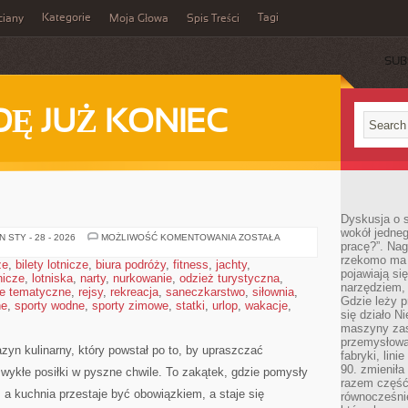
Kategorie
Tagi
ciany
Moja Głowa
Spis Treści
SUB
Ę JUŻ KONIEC
Dyskusja o s
wokół jedneg
DESERY
 STY - 28 - 2026
MOŻLIWOŚĆ KOMENTOWANIA
ZOSTAŁA
pracę?”. Nag
rzekomo ma z
że
,
bilety lotnicze
,
biura podróży
,
fitness
,
jachty
,
pojawiają się
tnicze
,
lotniska
,
narty
,
nurkowanie
,
odzież turystyczna
,
narzędziem, 
e tematyczne
,
rejsy
,
rekreacja
,
saneczkarstwo
,
siłownia
,
Gdzie leży p
ne
,
sporty wodne
,
sporty zimowe
,
statki
,
urlop
,
wakacje
,
się działo N
maszyny zas
przemysłowa
zyn kulinarny, który powstał po to, by upraszczać
fabryki, lini
90. zmieniła
wykłe posiłki w pyszne chwile. To zakątek, gdzie pomysły
razem część 
, a kuchnia przestaje być obowiązkiem, a staje się
równocześni