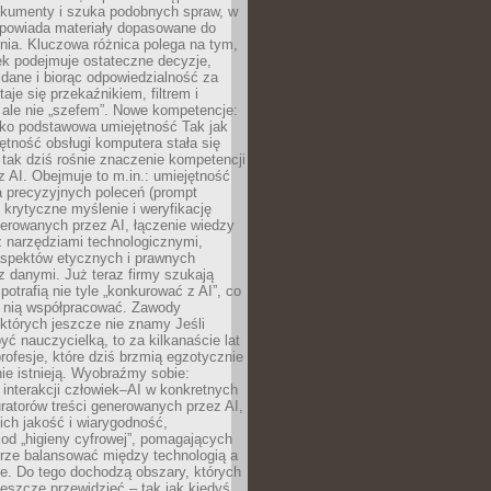
okumenty i szuka podobnych spraw, w
dpowiada materiały dopasowane do
nia. Kluczowa różnica polega na tym,
ek podejmuje ostateczne decyzje,
c dane i biorąc odpowiedzialność za
staje się przekaźnikiem, filtrem i
 ale nie „szefem”. Nowe kompetencje:
ako podstawowa umiejętność Tak jak
ętność obsługi komputera stała się
tak dziś rośnie znaczenie kompetencji
 AI. Obejmuje to m.in.: umiejętność
a precyzyjnych poleceń (prompt
, krytyczne myślenie i weryfikację
erowanych przez AI, łączenie wiedzy
 narzędziami technologicznymi,
aspektów etycznych i prawnych
 danymi. Już teraz firmy szukają
 potrafią nie tyle „konkurować z AI”, co
z nią współpracować. Zawody
 których jeszcze nie znamy Jeśli
być nauczycielką, to za kilkanaście lat
profesje, które dziś brzmią egzotycznie
nie istnieją. Wyobraźmy sobie:
 interakcji człowiek–AI w konkretnych
ratorów treści generowanych przez AI,
ich jakość i wiarygodność,
 od „higieny cyfrowej”, pomagających
rze balansować między technologią a
ne. Do tego dochodzą obszary, których
eszcze przewidzieć – tak jak kiedyś