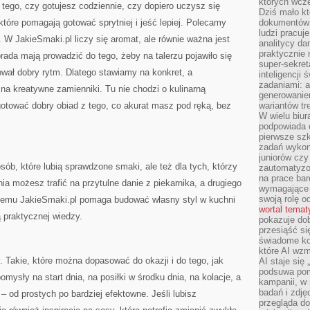
których wcze
tego, czy gotujesz codziennie, czy dopiero uczysz się
Dziś mało kt
 które pomagają gotować sprytniej i jeść lepiej. Polecamy
dokumentów 
ludzi pracuje
. W JakieSmaki.pl liczy się aromat, ale równie ważna jest
analitycy da
praktycznie n
rada mają prowadzić do tego, żeby na talerzu pojawiło się
super-sekre
wał dobry rytm. Dlatego stawiamy na konkret, a
inteligencji
zadaniami: a
a kreatywne zamienniki. Tu nie chodzi o kulinarną
generowani
ugotować dobry obiad z tego, co akurat masz pod ręką, bez
wariantów t
W wielu biura
podpowiada o
pierwsze szk
zadań wykon
juniorów cz
 osób, które lubią sprawdzone smaki, ale też dla tych, którzy
zautomatyzo
na prace bar
a możesz trafić na przytulne danie z piekarnika, a drugiego
wymagające e
swoją rolę o
i temu JakieSmaki.pl pomaga budować własny styl w kuchni
wortal tema
 praktycznej wiedzy.
pokazuje dob
przesiąść si
świadome kor
które AI wzm
 Takie, które można dopasować do okazji i do tego, jak
AI staje się
podsuwa pomy
omysły na start dnia, na posiłki w środku dnia, na kolacje, a
kampanii, w
badań i zdję
– od prostych po bardziej efektowne. Jeśli lubisz
przegląda d