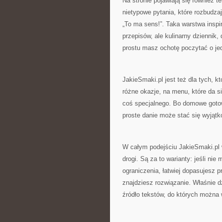
Na stronie pojawiają się również t
nietypowe pytania, które rozbudza
„To ma sens!”. Taka warstwa inspir
przepisów, ale kulinarny dziennik
prostu masz ochotę poczytać o je
JakieSmaki.pl jest też dla tych, k
różne okazje, na menu, które da s
coś specjalnego. Bo domowe gotowan
proste danie może stać się wyjątk
W całym podejściu JakieSmaki.pl w
drogi. Są za to warianty: jeśli nie
ograniczenia, łatwiej dopasujesz p
znajdziesz rozwiązanie. Właśnie dz
źródło tekstów, do których można 