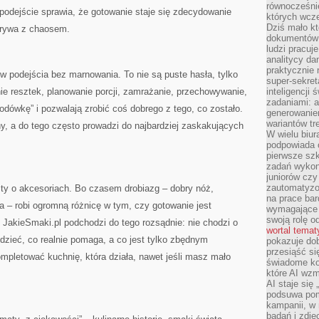
równocześni
podejście sprawia, że gotowanie staje się zdecydowanie
których wcze
Dziś mało kt
grywa z chaosem.
dokumentów 
ludzi pracuje
analitycy da
praktycznie n
w podejścia bez marnowania. To nie są puste hasła, tylko
super-sekre
e resztek, planowanie porcji, zamrażanie, przechowywanie,
inteligencji
zadaniami: a
 lodówkę” i pozwalają zrobić coś dobrego z tego, co zostało.
generowani
wariantów t
ny, a do tego często prowadzi do najbardziej zaskakujących
W wielu biura
podpowiada o
pierwsze szk
zadań wykon
juniorów cz
zautomatyzo
y o akcesoriach. Bo czasem drobiazg – dobry nóż,
na prace bar
 – robi ogromną różnicę w tym, czy gotowanie jest
wymagające e
swoją rolę o
 JakieSmaki.pl podchodzi do tego rozsądnie: nie chodzi o
wortal tema
edzieć, co realnie pomaga, a co jest tylko zbędnym
pokazuje dob
przesiąść si
ompletować kuchnię, która działa, nawet jeśli masz mało
świadome kor
które AI wzm
AI staje się
podsuwa pomy
kampanii, w
badań i zdję