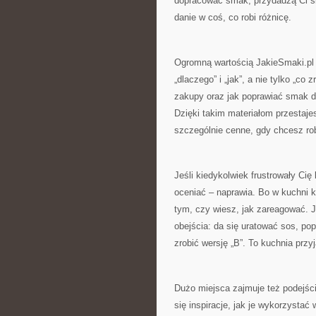
dopracować smak, przydadzą Ci się
danie w coś, co robi różnicę.
Ogromną wartością JakieSmaki.pl są
„dlaczego” i „jak”, a nie tylko „co
zakupy oraz jak poprawiać smak d
Dzięki takim materiałom przestajes
szczególnie cenne, gdy chcesz ro
Jeśli kiedykolwiek frustrowały Cię
oceniać – naprawia. Bo w kuchni k
tym, czy wiesz, jak zareagować. 
obejścia: da się uratować sos, p
zrobić wersję „B”. To kuchnia przy
Dużo miejsca zajmuje też podejśc
się inspiracje, jak je wykorzystać