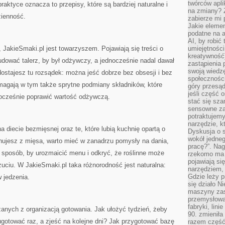
twórców apli
aktyce oznacza to przepisy, które są bardziej naturalne i
na zmiany? 
zienność.
zabierze mi 
Jakie elemen
podatne na 
AI, by robić 
, JakieSmaki.pl jest towarzyszem. Pojawiają się treści o
umiejętności
kreatywność)
dować talerz, by był odżywczy, a jednocześnie nadal dawał
zastąpienia
swoją wiedzę
ostajesz tu rozsądek: można jeść dobrze bez obsesji i bez
społeczności
omagają w tym także sprytne podmiany składników, które
góry przesąd
jeśli część 
ocześnie poprawić wartość odżywczą.
stać się sza
sensowne za
potraktujemy
narzędzie, k
na diecie bezmięsnej oraz te, które lubią kuchnię opartą o
Dyskusja o s
wokół jedneg
gnujesz z mięsa, warto mieć w zanadrzu pomysły na dania,
pracę?”. Nag
 sposób, by urozmaicić menu i odkryć, że roślinne może
rzekomo ma z
pojawiają się
uciu. W JakieSmaki.pl taka różnorodność jest naturalna:
narzędziem, 
Gdzie leży p
 jedzenia.
się działo N
maszyny zas
przemysłowa
fabryki, lini
anych z organizacją gotowania. Jak ułożyć tydzień, żeby
90. zmieniła
ugotować raz, a zjeść na kolejne dni? Jak przygotować bazę
razem część 