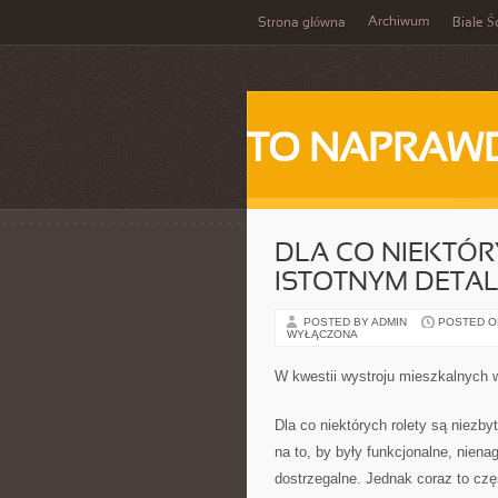
Archiwum
Strona główna
Białe Ś
TO NAPRAWD
DLA CO NIEKTÓR
ISTOTNYM DETA
POSTED BY ADMIN
POSTED ON
WYŁĄCZONA
W kwestii wystroju mieszkalnych w
Dla co niektórych rolety są niezb
na to, by były funkcjonalne, niena
dostrzegalne. Jednak coraz to częś