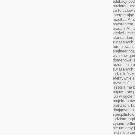
edukacji po
poziomu ucz
że to człowi
interpretują
rezultat. AI 
asystentem,
praca z AI j
kiedyś umiej
standardem, 
związanych z
formułowani
engineering)
wyników gen
domenowej z
rozumienie 
związanych z
ludzi, którzy
efektywnie 
przyszłości,
historia ma 
pojawią się 
lub w ogóle 
projektantów
branżach, ku
dbających o 
specjalistów
ludziom mąd
życiem offli
nie umiemy j
nikt nie prz