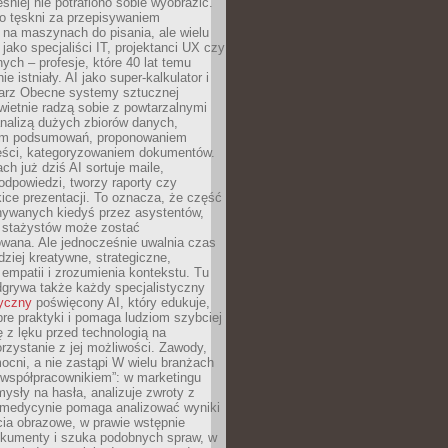
śniej nie potrafiono sobie wyobrazić.
o tęskni za przepisywaniem
na maszynach do pisania, ale wielu
 jako specjaliści IT, projektanci UX czy
nych – profesje, które 40 lat temu
ie istniały. AI jako super-kalkulator i
tarz Obecne systemy sztucznej
 świetnie radzą sobie z powtarzalnymi
nalizą dużych zbiorów danych,
em podsumowań, proponowaniem
reści, kategoryzowaniem dokumentów.
ch już dziś AI sortuje maile,
dpowiedzi, tworzy raporty czy
ice prezentacji. To oznacza, że część
ywanych kiedyś przez asystentów,
y stażystów może zostać
wana. Ale jednocześnie uwalnia czas
dziej kreatywne, strategiczne,
mpatii i zrozumienia kontekstu. Tu
dgrywa także każdy specjalistyczny
tyczny
poświęcony AI, który edukuje,
re praktyki i pomaga ludziom szybciej
ę z lęku przed technologią na
zystanie z jej możliwości. Zawody,
ocni, a nie zastąpi W wielu branżach
 „współpracownikiem”: w marketingu
sły na hasła, analizuje zwroty z
 medycynie pomaga analizować wyniki
cia obrazowe, w prawie wstępnie
okumenty i szuka podobnych spraw, w