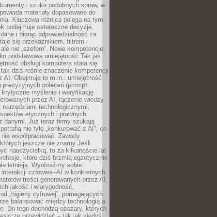
okumenty i szuka podobnych spraw, w
dpowiada materiały dopasowane do
nia. Kluczowa różnica polega na tym,
ek podejmuje ostateczne decyzje,
c dane i biorąc odpowiedzialność za
staje się przekaźnikiem, filtrem i
 ale nie „szefem”. Nowe kompetencje:
ako podstawowa umiejętność Tak jak
ętność obsługi komputera stała się
tak dziś rośnie znaczenie kompetencji
 AI. Obejmuje to m.in.: umiejętność
a precyzyjnych poleceń (prompt
, krytyczne myślenie i weryfikację
erowanych przez AI, łączenie wiedzy
 narzędziami technologicznymi,
aspektów etycznych i prawnych
 danymi. Już teraz firmy szukają
 potrafią nie tyle „konkurować z AI”, co
z nią współpracować. Zawody
 których jeszcze nie znamy Jeśli
być nauczycielką, to za kilkanaście lat
profesje, które dziś brzmią egzotycznie
nie istnieją. Wyobraźmy sobie:
 interakcji człowiek–AI w konkretnych
ratorów treści generowanych przez AI,
ich jakość i wiarygodność,
 od „higieny cyfrowej”, pomagających
rze balansować między technologią a
ne. Do tego dochodzą obszary, których
eszcze przewidzieć – tak jak kiedyś