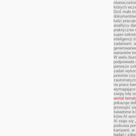
równocześni
których wcze
Dziś mało kt
dokumentów 
ludzi pracuje
analitycy da
praktycznie n
super-sekre
inteligencji
zadaniami: a
generowani
wariantów t
W wielu biura
podpowiada o
pierwsze szk
zadań wykon
juniorów cz
zautomatyzo
na prace bar
wymagające e
swoją rolę o
wortal tema
pokazuje dob
przesiąść si
świadome kor
które AI wzm
AI staje się
podsuwa pomy
kampanii, w
badań i zdję