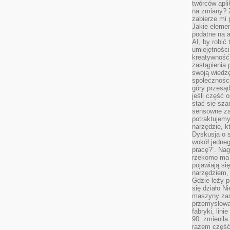
twórców apli
na zmiany? 
zabierze mi 
Jakie elemen
podatne na 
AI, by robić 
umiejętności
kreatywność)
zastąpienia
swoją wiedzę
społeczności
góry przesąd
jeśli część 
stać się sza
sensowne za
potraktujemy
narzędzie, k
Dyskusja o s
wokół jedneg
pracę?”. Nag
rzekomo ma z
pojawiają się
narzędziem, 
Gdzie leży p
się działo N
maszyny zas
przemysłowa
fabryki, lini
90. zmieniła
razem część 