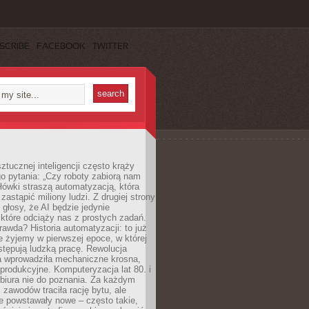
SCRIBE
FACEBOOK
TWITTER
ztucznej inteligencji często krąży
o pytania: „Czy roboty zabiorą nam
łówki straszą automatyzacją, która
astąpić miliony ludzi. Z drugiej strony
 głosy, że AI będzie jedynie
które odciąży nas z prostych zadań.
rawda? Historia automatyzacji: to już
ie żyjemy w pierwszej epoce, w której
tępują ludzką pracę. Rewolucja
 wprowadziła mechaniczne krosna,
e produkcyjne. Komputeryzacja lat 80. i
 biura nie do poznania. Za każdym
zawodów traciła rację bytu, ale
e powstawały nowe – często takie,