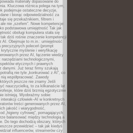
dpowiada materiały dopasowane do
nia. Kluczowa różnica polega na tym,
ek podejmuje ostateczne decyzje,
c dane i biorąc odpowiedzialność za
staje się przekaźnikiem, filtrem i
 ale nie „szefem”. Nowe kompetencje:
ako podstawowa umiejętność Tak jak
ętność obsługi komputera stała się
tak dziś rośnie znaczenie kompetencji
 AI. Obejmuje to m.in.: umiejętność
a precyzyjnych poleceń (prompt
, krytyczne myślenie i weryfikację
erowanych przez AI, łączenie wiedzy
 narzędziami technologicznymi,
aspektów etycznych i prawnych
 danymi. Już teraz firmy szukają
 potrafią nie tyle „konkurować z AI”, co
z nią współpracować. Zawody
 których jeszcze nie znamy Jeśli
być nauczycielką, to za kilkanaście lat
profesje, które dziś brzmią egzotycznie
nie istnieją. Wyobraźmy sobie:
 interakcji człowiek–AI w konkretnych
ratorów treści generowanych przez AI,
ich jakość i wiarygodność,
 od „higieny cyfrowej”, pomagających
rze balansować między technologią a
ne. Do tego dochodzą obszary, których
eszcze przewidzieć – tak jak kiedyś
ewidział influencerów, streamerów czy