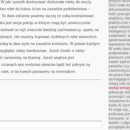
których wcze
 W jaki sposób dostosować doskonałe rolety do reszty
Dziś mało kt
oloru rolet do koloru ścian na zasadzie podobieństwa –
dokumentów 
ludzi pracuje
. Te dwie odcienie powinny raczej ze sobą kontrastować.
analitycy da
praktycznie n
jaka jest wizja pokoju w którym mają być umieszczone.
super-sekre
entował on styl znacznie bardziej zachowawczy, oparty na
inteligencji
zadaniami: a
olorach, nie musimy kupować ozdobnych rolet weneckich.
generowani
sobą te dwa style na zasadzie kontrastu. W prawie każdym
wariantów t
W wielu biura
yglądać rolety bambusowe. Jeżeli chodzi o rolety
podpowiada o
pierwsze szk
r naniesiony na tkaninę. Jeżeli wnętrze jest
zadań wykon
 ścianach wisi mnóstwo obrazów bądź też pokryte są
juniorów cz
zautomatyzo
 rolet, w tej kwestii postawmy na minimalizm.
na prace bar
wymagające e
swoją rolę o
wortal tema
pokazuje dob
przesiąść si
świadome kor
które AI wzm
AI staje się
podsuwa pomy
kampanii, w
badań i zdję
przegląda d