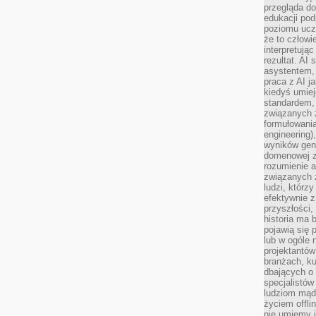
przegląda d
edukacji po
poziomu ucz
że to człowi
interpretują
rezultat. AI 
asystentem,
praca z AI j
kiedyś umiej
standardem, 
związanych z
formułowani
engineering)
wyników gen
domenowej z
rozumienie 
związanych z
ludzi, którzy
efektywnie 
przyszłości,
historia ma 
pojawią się 
lub w ogóle 
projektantów
branżach, ku
dbających o 
specjalistów
ludziom mąd
życiem offli
nie umiemy j