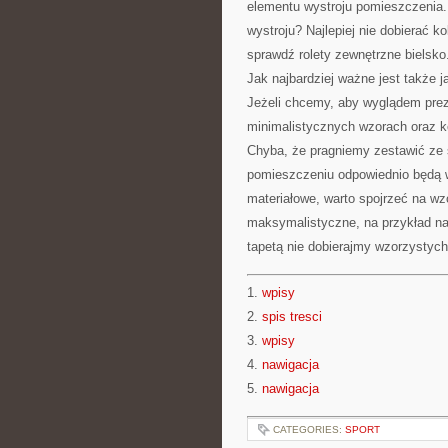
elementu wystroju pomieszczenia.
wystroju? Najlepiej nie dobierać k
sprawdź rolety zewnętrzne bielsko
Jak najbardziej ważne jest także 
Jeżeli chcemy, aby wyglądem prez
minimalistycznych wzorach oraz k
Chyba, że pragniemy zestawić ze 
pomieszczeniu odpowiednio będą w
materiałowe, warto spojrzeć na wzó
maksymalistyczne, na przykład na
tapetą nie dobierajmy wzorzystych
1.
wpisy
2.
spis tresci
3.
wpisy
4.
nawigacja
5.
nawigacja
CATEGORIES:
SPORT