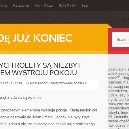
Kategorie
Tagi
ciany
Moja Głowa
Spis Treści
SUB
Ę JUŻ KONIEC
YCH ROLETY SĄ NIEZBYT
Dyskusja o s
LEM WYSTROJU POKOJU
wokół jedneg
pracę?”. Nag
rzekomo ma z
DLA
 PAŹ - 9 - 2025
MOŻLIWOŚĆ KOMENTOWANIA
ZOSTAŁA
pojawiają się
CO
NIEKTÓRYCH
narzędziem, 
ROLETY
Gdzie leży p
SĄ
nętrz zdania są wybitnie
NIEZBYT
się działo N
ISTOTNYM
maszyny zas
DETALEM
przemysłowa
WYSTROJU
yt znaczącym elementem wystroju pokoju. Kładą nacisk oni
POKOJU
fabryki, lini
90. zmieniła
gannie pasowały do ścian i mebli, jednak nie były zbyt
razem część 
ciej zdarza się, że osiągają one miano najistotniejszego
równocześni