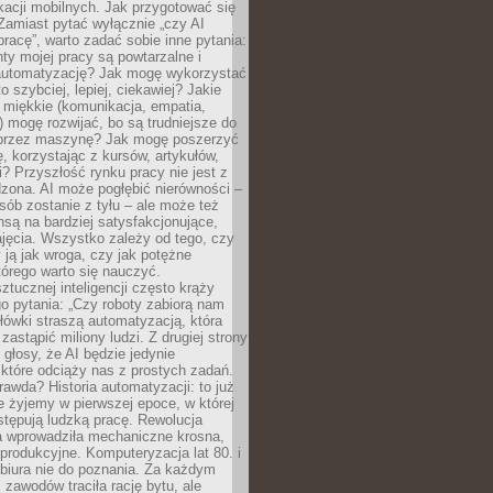
kacji mobilnych. Jak przygotować się
Zamiast pytać wyłącznie „czy AI
pracę”, warto zadać sobie inne pytania:
ty mojej pracy są powtarzalne i
automatyzację? Jak mogę wykorzystać
to szybciej, lepiej, ciekawiej? Jakie
 miękkie (komunikacja, empatia,
 mogę rozwijać, bo są trudniejsze do
 przez maszynę? Jak mogę poszerzyć
, korzystając z kursów, artykułów,
? Przyszłość rynku pracy nie jest z
zona. AI może pogłębić nierówności –
osób zostanie z tyłu – ale może też
nsą na bardziej satysfakcjonujące,
jęcia. Wszystko zależy od tego, czy
 ją jak wroga, czy jak potężne
tórego warto się nauczyć.
ztucznej inteligencji często krąży
o pytania: „Czy roboty zabiorą nam
łówki straszą automatyzacją, która
astąpić miliony ludzi. Z drugiej strony
 głosy, że AI będzie jedynie
które odciąży nas z prostych zadań.
rawda? Historia automatyzacji: to już
ie żyjemy w pierwszej epoce, w której
tępują ludzką pracę. Rewolucja
 wprowadziła mechaniczne krosna,
e produkcyjne. Komputeryzacja lat 80. i
 biura nie do poznania. Za każdym
zawodów traciła rację bytu, ale