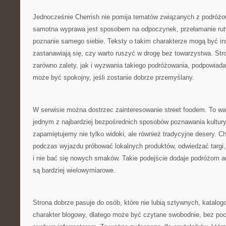
Jednocześnie Cherrish nie pomija tematów związanych z podróżo
samotna wyprawa jest sposobem na odpoczynek, przełamanie ruty
poznanie samego siebie. Teksty o takim charakterze mogą być insp
zastanawiają się, czy warto ruszyć w drogę bez towarzystwa. S
zarówno zalety, jak i wyzwania takiego podróżowania, podpowiad
może być spokojny, jeśli zostanie dobrze przemyślany.
W serwisie można dostrzec zainteresowanie street foodem. To wa
jednym z najbardziej bezpośrednich sposobów poznawania kultury
zapamiętujemy nie tylko widoki, ale również tradycyjne desery. 
podczas wyjazdu próbować lokalnych produktów, odwiedzać targi, 
i nie bać się nowych smaków. Takie podejście dodaje podróżom au
są bardziej wielowymiarowe.
Strona dobrze pasuje do osób, które nie lubią sztywnych, katalo
charakter blogowy, dlatego może być czytane swobodnie, bez poc