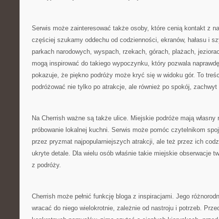
Serwis może zainteresować także osoby, które cenią kontakt z n
częściej szukamy oddechu od codzienności, ekranów, hałasu i sz
parkach narodowych, wyspach, rzekach, górach, plażach, jezior
mogą inspirować do takiego wypoczynku, który pozwala naprawdę
pokazuje, że piękno podróży może kryć się w widoku gór. To treśc
podróżować nie tylko po atrakcje, ale również po spokój, zachwyt
Na Cherrish ważne są także ulice. Miejskie podróże mają własny
próbowanie lokalnej kuchni. Serwis może pomóc czytelnikom spojr
przez pryzmat najpopularniejszych atrakcji, ale też przez ich codz
ukryte detale. Dla wielu osób właśnie takie miejskie obserwacje 
z podróży.
Cherrish może pełnić funkcję bloga z inspiracjami. Jego różnoro
wracać do niego wielokrotnie, zależnie od nastroju i potrzeb. P