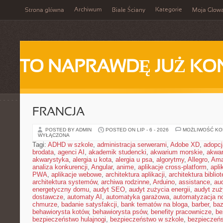
Archiwum
Kategorie
Strona główna
Białe Ściany
Moja Głow
TO NAPRAWDĘ JUŻ KO
FRANCJA
POSTED BY ADMIN
POSTED ON LIP - 6 - 2026
MOŻLIWOŚĆ K
WYŁĄCZONA
Tagi:
ADHD w szkole
,
administracja serwerami
,
Adobe XD
,
adopcj
brodata
,
agenci AI
,
akademik studencki
,
akwarium morskie
,
akwa
akwarystyka
,
alergia u kota
,
alergia u psa
,
algorytmy
,
Allegro
,
Ama
analiza konkurencji
,
Angular
,
anime
,
aplikacje cross-platform
,
apli
PWA
,
aplikacje webowe
,
architektura aplikacji
,
architektura biblio
architektura systemów
,
archiwa rodzinne
,
Arduino
,
assistance
,
aud
energetyczny domu
,
audyt SEO
,
audyt zużycia energii
,
audyt zuż
dostawcze
,
automaty AI
,
automatyka garażowa
,
automatyzacja n
chmurze
,
badanie satysfakcji
,
bank tematów na bloga
,
barber
,
ba
behawiorysta kotów
,
behawiorysta psów
,
benefity pracownicze
,
be
bezpieczeństwo hulajnogi
,
bezpieczeństwo w szkole
,
bezpieczeńs