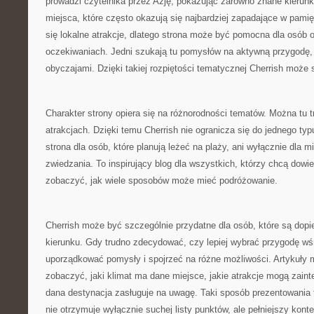
prowadzi czytelnika przez Azję, pokazując zarówno znane kierunki
miejsca, które często okazują się najbardziej zapadające w pami
się lokalne atrakcje, dlatego strona może być pomocna dla osób 
oczekiwaniach. Jedni szukają tu pomysłów na aktywną przygodę, i
obyczajami. Dzięki takiej rozpiętości tematycznej Cherrish może 
Charakter strony opiera się na różnorodności tematów. Można tu tr
atrakcjach. Dzięki temu Cherrish nie ogranicza się do jednego typu
strona dla osób, które planują leżeć na plaży, ani wyłącznie dla 
zwiedzania. To inspirujący blog dla wszystkich, którzy chcą dowie
zobaczyć, jak wiele sposobów może mieć podróżowanie.
Cherrish może być szczególnie przydatne dla osób, które są dopi
kierunku. Gdy trudno zdecydować, czy lepiej wybrać przygodę wś
uporządkować pomysły i spojrzeć na różne możliwości. Artykuły
zobaczyć, jaki klimat ma dane miejsce, jakie atrakcje mogą zaint
dana destynacja zasługuje na uwagę. Taki sposób prezentowania t
nie otrzymuje wyłącznie suchej listy punktów, ale pełniejszy kon