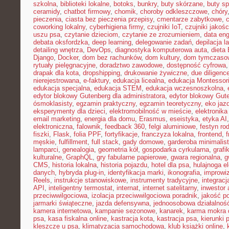
szkolna
,
biblioteki lokalne
,
botoks
,
bunkry
,
buty skórzane
,
buty s
ceramidy
,
chatbot firmowy
,
chomik
,
choroby odkleszczowe
,
chóry
pieczenia
,
ciasta bez pieczenia przepisy
,
cmentarze zabytkowe
,
coworking lokalny
,
cyberhigiena firmy
,
czujniki IoT
,
czujniki jakośc
uszu psa
,
czytanie dzieciom
,
czytanie ze zrozumieniem
,
data eng
debata oksfordzka
,
deep learning
,
delegowanie zadań
,
depilacja l
detailing wnętrza
,
DevOps
,
diagnostyka komputerowa auta
,
dieta
Django
,
Docker
,
dom bez rachunków
,
dom kultury
,
dom tymczasow
rytuały pielęgnacyjne
,
doradztwo zawodowe
,
dostępność cyfrowa
drapak dla kota
,
dropshipping
,
drukowanie żywiczne
,
due diligenc
nierejestrowana
,
e-faktury
,
edukacja licealna
,
edukacja Montessor
edukacja specjalna
,
edukacja STEM
,
edukacja wczesnoszkolna
,
edytor blokowy Gutenberg dla administratora
,
edytor blokowy Gut
ósmoklasisty
,
egzamin praktyczny
,
egzamin teoretyczny
,
eko jaz
eksperymenty dla dzieci
,
elektromobilność w mieście
,
elektronika
email marketing
,
energia dla domu
,
Erasmus
,
eseistyka
,
etyka AI
elektroniczna
,
falownik
,
feedback 360
,
felgi aluminiowe
,
festyn ro
fiszki
,
Flask
,
folia PPF
,
fortyfikacje
,
franczyza lokalna
,
frontend
,
męskie
,
fulfillment
,
full stack
,
gady domowe
,
garderoba minimalis
lamparci
,
genealogia
,
geometria kół
,
gospodarka cyrkularna
,
grafi
kulturalne
,
GraphQL
,
gry fabularne papierowe
,
gwara regionalna
,
g
CMS
,
historia lokalna
,
historia pojazdu
,
hotel dla psa
,
hulajnoga e
danych
,
hybryda plug-in
,
identyfikacja marki
,
ikonografia
,
improwiz
Reels
,
instrukcje stanowiskowe
,
instrumenty tradycyjne
,
integrac
API
,
inteligentny termostat
,
internat
,
internet satelitarny
,
inwestor 
przeciwwilgociowa
,
izolacja przeciwwilgociowa poradnik
,
jakość p
jarmarki świąteczne
,
jazda defensywna
,
jednoosobowa działalnoś
kamera internetowa
,
kampanie sezonowe
,
kanarek
,
karma mokra d
psa
,
kasa fiskalna online
,
kastracja kota
,
kastracja psa
,
kierunki 
kleszcze u psa
,
klimatyzacja samochodowa
,
klub książki online
,