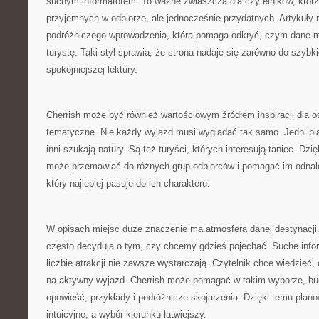
suchym informatorem. To ważne zwłaszcza dla czytelników, którz
przyjemnych w odbiorze, ale jednocześnie przydatnych. Artykuły 
podróżniczego wprowadzenia, która pomaga odkryć, czym dane 
turystę. Taki styl sprawia, że strona nadaje się zarówno do szybki
spokojniejszej lektury.
Cherrish może być również wartościowym źródłem inspiracji dla os
tematyczne. Nie każdy wyjazd musi wyglądać tak samo. Jedni pla
inni szukają natury. Są też turyści, których interesują taniec. Dzi
może przemawiać do różnych grup odbiorców i pomagać im odnale
który najlepiej pasuje do ich charakteru.
W opisach miejsc duże znaczenie ma atmosfera danej destynacji.
często decydują o tym, czy chcemy gdzieś pojechać. Suche info
liczbie atrakcji nie zawsze wystarczają. Czytelnik chce wiedzieć,
na aktywny wyjazd. Cherrish może pomagać w takim wyborze, bu
opowieść, przykłady i podróżnicze skojarzenia. Dzięki temu planow
intuicyjne, a wybór kierunku łatwiejszy.