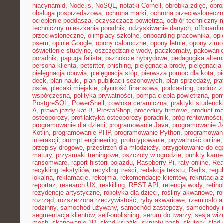
niacynamid
,
Node.js
,
NoSQL
,
notatki Cornell
,
obróbka zdjęć
,
obro
obsługa posprzedażowa
,
ochrona marki
,
ochrona przeciwsłonecz
ocieplenie poddasza
,
oczyszczacz powietrza
,
odbiór techniczny 
techniczny mieszkania poradnik
,
odzyskiwanie danych
,
offboardi
przeciwsłoneczne
,
olimpiady szkolne
,
onboarding pracownika
,
opi
psem
,
opinie Google
,
opony całoroczne
,
opony letnie
,
opony zim
oświetlenie studyjne
,
oszczędzanie wody
,
paczkomaty
,
pakowanie
poradnik
,
papuga falista
,
paznokcie hybrydowe
,
pedagogika alter
persona klienta
,
petsitter
,
phishing
,
pielęgnacja brody
,
pielęgnacja 
pielęgnacja obuwia
,
pielęgnacja stóp
,
pierwsza pomoc dla kota
,
p
deck
,
plan nauki
,
plan publikacji sezonowych
,
plan sprzedaży
,
pła
psów
,
plecaki miejskie
,
płynność finansowa
,
podcasting
,
podróż 
współczesna
,
polityka prywatności
,
pompa ciepła powietrzna
,
pom
PostgreSQL
,
PowerShell
,
powłoka ceramiczna
,
praktyki studenck
A
,
prawo jazdy kat B
,
PrestaShop
,
procedury firmowe
,
product mar
osteoporozy
,
profilaktyka osteoporozy poradnik
,
próg rentowności
programowanie dla dzieci
,
programowanie Java
,
programowanie Ja
Kotlin
,
programowanie PHP
,
programowanie Python
,
programowani
interakcji
,
prompt engineering
,
prototypowanie
,
prywatność online
przepisy drogowe
,
przestrzeń dla młodzieży
,
przygotowanie do e
matury
,
przysmaki treningowe
,
pszczoły w ogrodzie
,
punkty karne
ransomware
,
raport historii pojazdu
,
Raspberry Pi
,
raty online
,
Rea
recykling tekstyliów
,
recykling treści
,
redakcja tekstu
,
Redis
,
regu
lokalna
,
reklamacje
,
rękojmia
,
rekomendacje klientów
,
rekrutacja 
reportaż
,
research UX
,
reskilling
,
REST API
,
retencja wody
,
retino
rezydencje artystyczne
,
robotyka dla dzieci
,
rośliny akwariowe
,
ro
rozrząd
,
rozszerzona rzeczywistość
,
ryby akwariowe
,
rzemiosło a
rodzinny
,
samochód używany
,
samochód zastępczy
,
samochody m
segmentacja klientów
,
self-publishing
,
serum do twarzy
,
sesja wi
mesh
,
skanowanie 3D
,
skład książki
,
skrypty bash
,
skutery
,
ślad 