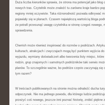
Duża liczba kierunków sprawia, że strona ma potencjał jako blog
nowych tras. Czytelnik może znaleźć tu zarówno kraje bardzo popu
regiony mniej oczywiste. Taka różnorodność pozwala odkrywać mi
pojawiały się w planach. Czasem największą wartością bloga podr
że potrafi przesunąć uwagę czytelnika w stronę czegoś nowego, n
sprawdzenia.
Cherrish może również inspirować do rozmów o podróżach. Artyku
kulturach, atrakcjach i zwyczajach mogą być punktem wyjścia d
wyjazdu, wymiany doświadczeń albo tworzenia listy miejsc, które 
rodzin, grup znajomych i samotnych podróżników taki serwis moż
planów. To szczególnie ważne, bo podróże często zaczynają się 
tym razem?
W treściach publikowanych na stronie można odnaleźć ducha turys
odpoczynek. Nie ma jednego powodu, dla którego ludzie podróżują
przeżyć coś nowego, jeszcze inni poznać historię, zrobić piękne z