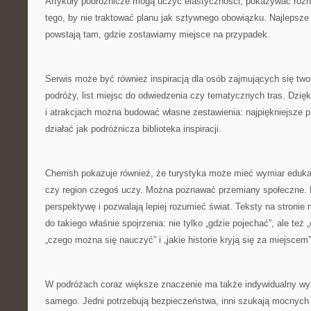
Artykuły podróżnicze mogą uczyć elastyczności, pokazywać różn
tego, by nie traktować planu jak sztywnego obowiązku. Najlepsz
powstają tam, gdzie zostawiamy miejsce na przypadek.
Serwis może być również inspiracją dla osób zajmujących się tw
podróży, list miejsc do odwiedzenia czy tematycznych tras. Dzięk
i atrakcjach można budować własne zestawienia: najpiękniejsze p
działać jak podróżnicza biblioteka inspiracji.
Cherrish pokazuje również, że turystyka może mieć wymiar eduka
czy region czegoś uczy. Można poznawać przemiany społeczne. 
perspektywę i pozwalają lepiej rozumieć świat. Teksty na stroni
do takiego właśnie spojrzenia: nie tylko „gdzie pojechać”, ale te
„czego można się nauczyć” i „jakie historie kryją się za miejscem”
W podróżach coraz większe znaczenie ma także indywidualny wyb
samego. Jedni potrzebują bezpieczeństwa, inni szukają mocnych