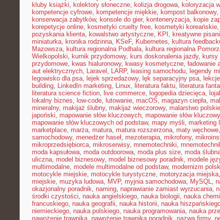
kluby książki
,
kolektory słoneczne
,
kolizja drogowa
,
koloryzacja 
kompetencje cyfrowe
,
kompetencje miękkie
,
kompost balkonowy
konserwacja zabytków
,
konsole do gier
,
konteneryzacja
,
kopie za
korepetycje online
,
kosmetyki cruelty free
,
kosmetyki koreańskie
pozyskania klienta
,
kowalstwo artystyczne
,
KPI
,
kreatywne pisan
miniaturka
,
kronika rodzinna
,
KSeF
,
Kubernetes
,
kultura feedback
Mazowsza
,
kultura regionalna Podhala
,
kultura regionalna Pomorz
Wielkopolski
,
kurnik przydomowy
,
kurs doskonalenia jazdy
,
kursy
przydomowe
,
kwas hialuronowy
,
kwasy kosmetyczne
,
ładowanie 
aut elektrycznych
,
Laravel
,
LARP
,
leasing samochodu
,
legendy mi
legowisko dla psa
,
lejek sprzedażowy
,
lęk separacyjny psa
,
lekcj
building
,
LinkedIn marketing
,
Linux
,
literatura faktu
,
literatura fant
literatura science fiction
,
live commerce
,
logopedia dziecięca
,
loj
lokalny biznes
,
low-code
,
lutowanie
,
macOS
,
magazyn ciepła
,
mak
mineralny
,
makijaż ślubny
,
makijaż wieczorowy
,
malarstwo polski
japoński
,
mapowanie słów kluczowych
,
mapowanie słów kluczowy
mapowanie słów kluczowych od podstaw
,
mapy myśli
,
marketing 
marketplace
,
marża
,
matura
,
matura rozszerzona
,
maty węchowe
samochodowy
,
menedżer haseł
,
mezoterapia
,
mikrofony
,
mikroins
mikroprzedsiębiorca
,
mikroserwisy
,
mnemotechniki
,
mnemotechnik
moda kapsułowa
,
moda outdoorowa
,
moda plus size
,
moda ślubn
uliczna
,
model biznesowy
,
model biznesowy poradnik
,
modele ję
multimodalne
,
modele multimodalne od podstaw
,
modernizm polsk
motocykle miejskie
,
motocykle turystyczne
,
motoryzacja miejska
miejskie
,
muzyka ludowa
,
MVP
,
myjnia samochodowa
,
MySQL
,
n
okazjonalny poradnik
,
naming
,
naprawianie zamiast wyrzucania
,
n
środki czystości
,
nauka angielskiego
,
nauka biologii
,
nauka chemi
francuskiego
,
nauka geografii
,
nauka historii
,
nauka hiszpańskieg
niemieckiego
,
nauka polskiego
,
nauka programowania
,
nauka prz
nawożenie trawnika
,
nawożenie trawnika poradnik
,
nazwa firmy
,
ne