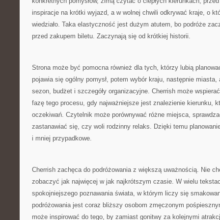
konkretnych pomysłów, zimą czytać o ciepłych kierunkach, prz
inspiracje na krótki wyjazd, a w wolnej chwili odkrywać kraje, o kt
wiedziało. Taka elastyczność jest dużym atutem, bo podróże zacz
przed zakupem biletu. Zaczynają się od krótkiej historii.
Strona może być pomocna również dla tych, którzy lubią planowa
pojawia się ogólny pomysł, potem wybór kraju, następnie miasta, at
sezon, budżet i szczegóły organizacyjne. Cherrish może wspiera
fazę tego procesu, gdy najważniejsze jest znalezienie kierunku, 
oczekiwań. Czytelnik może porównywać różne miejsca, sprawdzać,
zastanawiać się, czy woli rodzinny relaks. Dzięki temu planowani
i mniej przypadkowe.
Cherrish zachęca do podróżowania z większą uważnością. Nie cho
zobaczyć jak najwięcej w jak najkrótszym czasie. W wielu tekst
spokojniejszego poznawania świata, w którym liczy się smakowani
podróżowania jest coraz bliższy osobom zmęczonym pośpieszny
może inspirować do tego, by zamiast gonitwy za kolejnymi atrak