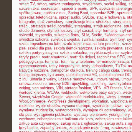
smart TV
,
smog
,
smycz treningowa
,
snycerstwo
,
social selling
,
so
szczeniaka
,
socrealizm
,
spacer z psem
,
SPF
,
spółdzielnia energ
spółka jawna
,
spółka z o.o.
,
Spring Boot
,
sprzedaż B2B
,
sprzeda
sprzedaż telefoniczna
,
sprzęt audio
,
SQLite
,
stacje ładowania
,
st
fotografie
,
staż zawodowy
,
sterylizacja kota
,
stłuczka
,
storytelling
treści
,
strategia treści poradnik
,
streaming
,
stroje regionalne
,
stru
studio domowe
,
styl biznesowy
,
styl casual
,
styl formalny
,
styl sm
sylwetki
,
stypendia
,
sukcesja firmy
,
SUV
,
Svelte
,
świadectwo ene
świetlica szkolna
,
świetlica wiejska
,
świnka morska
,
Symfony
,
sy
szafa kapsułowa na lato
,
szafa kapsułowa na lato poradnik
,
szcze
psa
,
szelki dla psa
,
szkoła demokratyczna
,
szkoła prywatna
,
szk
sztuka partycypacyjna
,
sztuka sakralna
,
szybkie czytanie
,
szyfr
taryfy prądu
,
teatr amatorski
,
teatr dla dzieci
,
techniczne SEO
,
te
pedagogiczna
,
terminal
,
terminal w telefonie
,
termomodernizacja
,
oprogramowania
,
testy integracyjne
,
testy jednostkowe
,
TikTok ma
tradycje rodzinne
,
transporter dla kota
,
trening całego ciała
,
trenin
tuning optyczny
,
typ urody
,
ubezpieczenie AC
,
ubezpieczenie OC
z lnu
,
ubrania z wełny
,
uczenie maszynowe
,
umowa najmu
,
umowa
umowa zlecenie
,
umowy B2B
,
upcykling
,
upskilling
,
uwierzytelni
writing
,
van rodzinny
,
VIN
,
vintage fashion
,
VPN
,
VR fitness
,
Vue
wartość klienta
,
WCAG
,
webhooki
,
wektorowe bazy danych
,
weter
Server
,
wizytówka Google
,
własność intelektualna
,
włosy kręcone
WooCommerce
,
WordPress development
,
workation
,
wspólnota e
rodzinne
,
wybór studiów
,
wycena startupu
,
wycinanki ludowe
,
wym
wymiana studencka
,
wynagrodzenia
,
wynajem długoterminowy
,
wy
dla psa
,
wystąpienia publiczne
,
wystawy plenerowe
,
youngtimery
,
węchowe
,
zabezpieczenie balkonu dla kota
,
zabezpieczenie lakie
zakup auta używanego
,
zakup auta z ogłoszenia
,
zakup auta z og
krzyżackie
,
zapachy unisex
,
zarządzanie małą firmą
,
zawieszeni