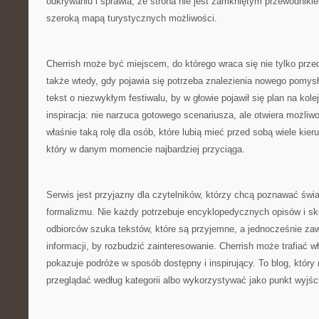
odkrywaniu i sprawia, że strona nie jest zamkniętym przewodnikie
szeroką mapą turystycznych możliwości.
Cherrish może być miejscem, do którego wraca się nie tylko prz
także wtedy, gdy pojawia się potrzeba znalezienia nowego pomy
tekst o niezwykłym festiwalu, by w głowie pojawił się plan na kole
inspiracja: nie narzuca gotowego scenariusza, ale otwiera możliw
właśnie taką rolę dla osób, które lubią mieć przed sobą wiele kier
który w danym momencie najbardziej przyciąga.
Serwis jest przyjazny dla czytelników, którzy chcą poznawać świ
formalizmu. Nie każdy potrzebuje encyklopedycznych opisów i sk
odbiorców szuka tekstów, które są przyjemne, a jednocześnie za
informacji, by rozbudzić zainteresowanie. Cherrish może trafiać w
pokazuje podróże w sposób dostępny i inspirujący. To blog, któr
przeglądać według kategorii albo wykorzystywać jako punkt wyjśc