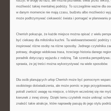
ruszyć w drogę od razu, ale można poznawać świat przez teksty, op
możliwość takiej mentalnej podróży. To szczególnie ważne dla osób
w danym momencie nie mają czasu, budżetu albo możliwości wyjaz
może podtrzymywać ciekawość świata i pomagać w planowaniu p
Cherrish pokazuje, że każde miejsce można opisać z wielu persp
być ciekawy dla miłośnika kuchni. Ta wielowarstwowość podróży 
inspirować różne osoby na różne sposoby. Jednego czytelnika zac
potrawy, drugiego widokowa trasa, trzeciego historia danego regio
poradnik dotyczący wyjazdu z rodziną. Tak szeroka perspektywa 
sprawia, że jej treści można wykorzystywać na wiele sposobów.
Dla osób planujących urlop Cherrish może być pomocnym wsparc
osobistego doświadczenia, ale może pomóc w jego przygotowaniu.
potrafi zwrócić uwagę na miejsce, o którym wcześniej się nie my
kierunek z innej strony. Dzięki temu czytelnik może uniknąć sch
znaleźć takie atrakcje, które naprawdę pasują do jego stylu podró