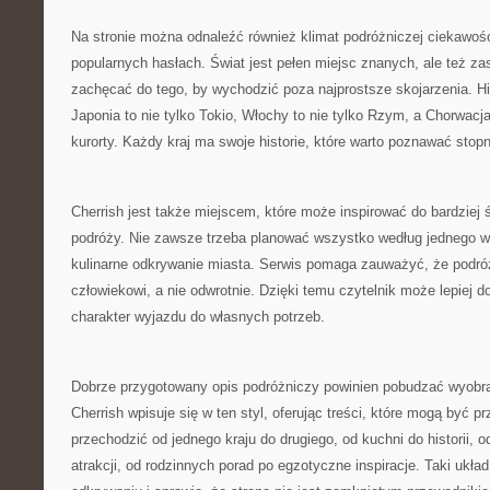
Na stronie można odnaleźć również klimat podróżniczej ciekawośc
popularnych hasłach. Świat jest pełen miejsc znanych, ale też z
zachęcać do tego, by wychodzić poza najprostsze skojarzenia. His
Japonia to nie tylko Tokio, Włochy to nie tylko Rzym, a Chorwacja
kurorty. Każdy kraj ma swoje historie, które warto poznawać stop
Cherrish jest także miejscem, które może inspirować do bardziej
podróży. Nie zawsze trzeba planować wszystko według jednego 
kulinarne odkrywanie miasta. Serwis pomaga zauważyć, że podr
człowiekowi, a nie odwrotnie. Dzięki temu czytelnik może lepiej 
charakter wyjazdu do własnych potrzeb.
Dobrze przygotowany opis podróżniczy powinien pobudzać wyobraź
Cherrish wpisuje się w ten styl, oferując treści, które mogą być 
przechodzić od jednego kraju do drugiego, od kuchni do historii, o
atrakcji, od rodzinnych porad po egzotyczne inspiracje. Taki ukł