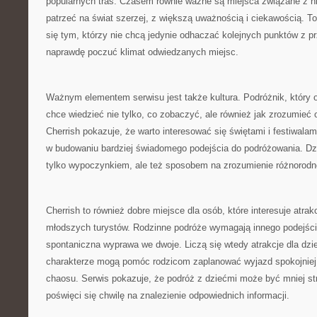
popularnych tras. Czasem równie ważne są miejsca związane z his
patrzeć na świat szerzej, z większą uważnością i ciekawością. 
się tym, którzy nie chcą jedynie odhaczać kolejnych punktów z p
naprawdę poczuć klimat odwiedzanych miejsc.
Ważnym elementem serwisu jest także kultura. Podróżnik, który o
chce wiedzieć nie tylko, co zobaczyć, ale również jak zrozumieć
Cherrish pokazuje, że warto interesować się świętami i festiwala
w budowaniu bardziej świadomego podejścia do podróżowania. Dzię
tylko wypoczynkiem, ale też sposobem na zrozumienie różnorodn
Cherrish to również dobre miejsce dla osób, które interesuje atrak
młodszych turystów. Rodzinne podróże wymagają innego podejśc
spontaniczna wyprawa we dwoje. Liczą się wtedy atrakcje dla dzie
charakterze mogą pomóc rodzicom zaplanować wyjazd spokojniej 
chaosu. Serwis pokazuje, że podróż z dziećmi może być mniej str
poświęci się chwilę na znalezienie odpowiednich informacji.