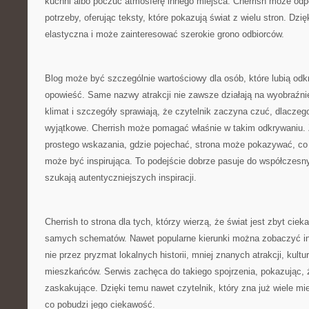
kuchni albo poczuć atmosferę innego miejsca. Cherrish może odp
potrzeby, oferując teksty, które pokazują świat z wielu stron. Dzię
elastyczna i może zainteresować szerokie grono odbiorców.
Blog może być szczególnie wartościowy dla osób, które lubią od
opowieść. Same nazwy atrakcji nie zawsze działają na wyobraźnię
klimat i szczegóły sprawiają, że czytelnik zaczyna czuć, dlaczeg
wyjątkowe. Cherrish może pomagać właśnie w takim odkrywaniu. 
prostego wskazania, gdzie pojechać, strona może pokazywać, co
może być inspirująca. To podejście dobrze pasuje do współczesny
szukają autentyczniejszych inspiracji.
Cherrish to strona dla tych, którzy wierzą, że świat jest zbyt cie
samych schematów. Nawet popularne kierunki można zobaczyć inac
nie przez pryzmat lokalnych historii, mniej znanych atrakcji, kultu
mieszkańców. Serwis zachęca do takiego spojrzenia, pokazując,
zaskakujące. Dzięki temu nawet czytelnik, który zna już wiele mi
co pobudzi jego ciekawość.