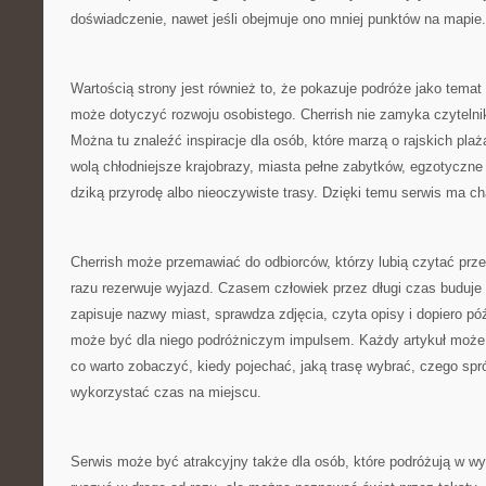
doświadczenie, nawet jeśli obejmuje ono mniej punktów na mapie.
Wartością strony jest również to, że pokazuje podróże jako temat
może dotyczyć rozwoju osobistego. Cherrish nie zamyka czyteln
Można tu znaleźć inspiracje dla osób, które marzą o rajskich plaża
wolą chłodniejsze krajobrazy, miasta pełne zabytków, egzotyczne ś
dziką przyrodę albo nieoczywiste trasy. Dzięki temu serwis ma ch
Cherrish może przemawiać do odbiorców, którzy lubią czytać prz
razu rezerwuje wyjazd. Czasem człowiek przez długi czas buduj
zapisuje nazwy miast, sprawdza zdjęcia, czyta opisy i dopiero póź
może być dla niego podróżniczym impulsem. Każdy artykuł może 
co warto zobaczyć, kiedy pojechać, jaką trasę wybrać, czego spró
wykorzystać czas na miejscu.
Serwis może być atrakcyjny także dla osób, które podróżują w w