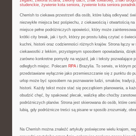
zegarki
,
zielona ściana
,
zielony dach
,
znak towarowy
,
znaki drog
studenckie
,
żywienie kota seniora
,
żywienie kota seniora poradnik
Cherrish to ciekawa przestrzeń dla osób, które lubią odkrywać św
niezwykłe miejsca bez pośpiechu, z ciekawością i otwartością n
miejsce pełne podróżniczych opowieści, który może zainteresow
krótki city break, jak i tych, którzy po prostu lubią czytać o świeci
kuchni, historii oraz codzienności różnych krajów. Strona łączy w
ciekawostki z lekkim, przystępnym sposobem opowiadania, dzię
zarówno konkretne pomysły na wyjazd, jak i teksty pozwalające 
odległych miejsc. Polecam
RPA
i Brazylia. To serwis, w którym p
przedstawiane wyłącznie jako przemieszczanie się z punktu do pu
urlop może być sposobem na poznawanie ludzi, smaków, tradycji,
historii. Każdy tekst może stać się początkiem planowania, a ka
obudzić chęć, by spakować plecak, walizkę albo choćby zanotować
podróżniczych planów. Strona jest skierowana do osób, które cen
lubią, gdy podróżnicze treści są pisane w sposób zrozumiały, obr
Na Cherrish można znaleźć artykuły poświęcone wielu krajom, re