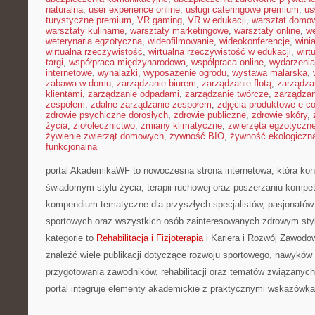
naturalna
,
user experience online
,
usługi cateringowe premium
,
us
turystyczne premium
,
VR gaming
,
VR w edukacji
,
warsztat domo
warsztaty kulinarne
,
warsztaty marketingowe
,
warsztaty online
,
w
weterynaria egzotyczna
,
wideofilmowanie
,
wideokonferencje
,
wini
wirtualna rzeczywistość
,
wirtualna rzeczywistość w edukacji
,
wirt
targi
,
współpraca międzynarodowa
,
współpraca online
,
wydarzenia
internetowe
,
wynalazki
,
wyposażenie ogrodu
,
wystawa malarska
,
zabawa w domu
,
zarządzanie biurem
,
zarządzanie flotą
,
zarządza
klientami
,
zarządzanie odpadami
,
zarządzanie twórcze
,
zarządzan
zespołem
,
zdalne zarządzanie zespołem
,
zdjęcia produktowe e-
zdrowie psychiczne dorosłych
,
zdrowie publiczne
,
zdrowie skóry
,
życia
,
ziołolecznictwo
,
zmiany klimatyczne
,
zwierzęta egzotyczn
żywienie zwierząt domowych
,
żywność BIO
,
żywność ekologiczna
funkcjonalna
portal AkademikaWF to nowoczesna strona internetowa, która konc
świadomym stylu życia, terapii ruchowej oraz poszerzaniu kompete
kompendium tematyczne dla przyszłych specjalistów, pasjonatów
sportowych oraz wszystkich osób zainteresowanych zdrowym sty
kategorie to
Rehabilitacja i Fizjoterapia
i Kariera i Rozwój Zawodo
znaleźć wiele publikacji dotyczące rozwoju sportowego, nawykó
przygotowania zawodników, rehabilitacji oraz tematów związanych
portal integruje elementy akademickie z praktycznymi wskazówka