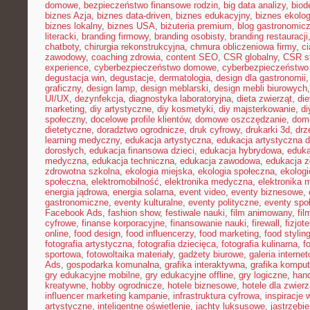
domowe
,
bezpieczeństwo finansowe rodzin
,
big data analizy
,
biod
biznes Azja
,
biznes data-driven
,
biznes edukacyjny
,
biznes ekolo
biznes lokalny
,
biznes USA
,
biżuteria premium
,
blog gastronomic
literacki
,
branding firmowy
,
branding osobisty
,
branding restauracji
chatboty
,
chirurgia rekonstrukcyjna
,
chmura obliczeniowa firmy
,
c
zawodowy
,
coaching zdrowia
,
content SEO
,
CSR globalny
,
CSR st
experience
,
cyberbezpieczeństwo domowe
,
cyberbezpieczeństwo
degustacja win
,
degustacje
,
dermatologia
,
design dla gastronomii
graficzny
,
design lamp
,
design meblarski
,
design mebli biurowych
UI/UX
,
dezynfekcja
,
diagnostyka laboratoryjna
,
dieta zwierząt
,
di
marketing
,
diy artystyczne
,
diy kosmetyki
,
diy majsterkowanie
,
di
społeczny
,
docelowe profile klientów
,
domowe oszczędzanie
,
dom
dietetyczne
,
doradztwo ogrodnicze
,
druk cyfrowy
,
drukarki 3d
,
drz
learning medyczny
,
edukacja artystyczna
,
edukacja artystyczna d
dorosłych
,
edukacja finansowa dzieci
,
edukacja hybrydowa
,
eduka
medyczna
,
edukacja techniczna
,
edukacja zawodowa
,
edukacja z
zdrowotna szkolna
,
ekologia miejska
,
ekologia społeczna
,
ekolog
społeczna
,
elektromobilność
,
elektronika medyczna
,
elektronika 
energia jądrowa
,
energia solarna
,
event video
,
eventy biznesowe
,
gastronomiczne
,
eventy kulturalne
,
eventy polityczne
,
eventy spo
Facebook Ads
,
fashion show
,
festiwale nauki
,
film animowany
,
fi
cyfrowe
,
finanse korporacyjne
,
finansowanie nauki
,
firewall
,
fizjot
online
,
food design
,
food influencerzy
,
food marketing
,
food stylin
fotografia artystyczna
,
fotografia dziecięca
,
fotografia kulinarna
,
f
sportowa
,
fotowoltaika materiały
,
gadżety biurowe
,
galeria interne
Ads
,
gospodarka komunalna
,
grafika interaktywna
,
grafika kompu
gry edukacyjne mobilne
,
gry edukacyjne offline
,
gry logiczne
,
han
kreatywne
,
hobby ogrodnicze
,
hotele biznesowe
,
hotele dla zwierz
influencer marketing kampanie
,
infrastruktura cyfrowa
,
inspiracje 
artystyczne
,
inteligentne oświetlenie
,
jachty luksusowe
,
jastrzębi