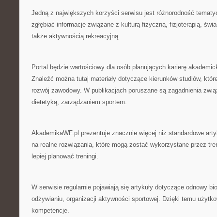
Jedną z największych korzyści serwisu jest różnorodność temat
zgłębiać informacje związane z kulturą fizyczną, fizjoterapią, ś
także aktywnością rekreacyjną.
Portal będzie wartościowy dla osób planujących karierę akademi
Znaleźć można tutaj materiały dotyczące kierunków studiów, któ
rozwój zawodowy. W publikacjach poruszane są zagadnienia związa
dietetyką, zarządzaniem sportem.
AkademikaWF.pl prezentuje znacznie więcej niż standardowe arty
na realne rozwiązania, które mogą zostać wykorzystane przez tre
lepiej planować treningi.
W serwisie regularnie pojawiają się artykuły dotyczące odnowy bi
odżywianiu, organizacji aktywności sportowej. Dzięki temu użyt
kompetencje.