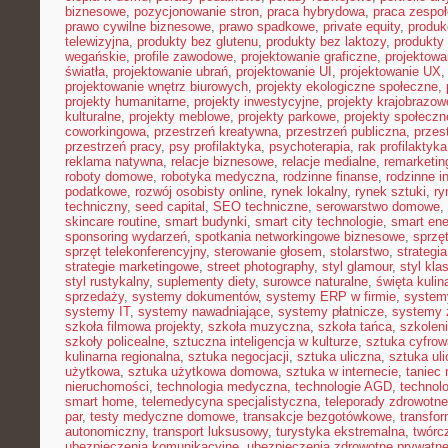
biznesowe
,
pozycjonowanie stron
,
praca hybrydowa
,
praca zespoł
prawo cywilne biznesowe
,
prawo spadkowe
,
private equity
,
produk
telewizyjna
,
produkty bez glutenu
,
produkty bez laktozy
,
produkty 
wegańskie
,
profile zawodowe
,
projektowanie graficzne
,
projektowa
światła
,
projektowanie ubrań
,
projektowanie UI
,
projektowanie UX
projektowanie wnętrz biurowych
,
projekty ekologiczne społeczne
,
projekty humanitarne
,
projekty inwestycyjne
,
projekty krajobrazow
kulturalne
,
projekty meblowe
,
projekty parkowe
,
projekty społecz
coworkingowa
,
przestrzeń kreatywna
,
przestrzeń publiczna
,
przes
przestrzeń pracy
,
psy profilaktyka
,
psychoterapia
,
rak profilaktyka
reklama natywna
,
relacje biznesowe
,
relacje medialne
,
remarketin
roboty domowe
,
robotyka medyczna
,
rodzinne finanse
,
rodzinne i
podatkowe
,
rozwój osobisty online
,
rynek lokalny
,
rynek sztuki
,
ry
techniczny
,
seed capital
,
SEO techniczne
,
serowarstwo domowe
,
skincare routine
,
smart budynki
,
smart city technologie
,
smart ene
sponsoring wydarzeń
,
spotkania networkingowe biznesowe
,
sprzę
sprzęt telekonferencyjny
,
sterowanie głosem
,
stolarstwo
,
strategi
strategie marketingowe
,
street photography
,
styl glamour
,
styl kla
styl rustykalny
,
suplementy diety
,
surowce naturalne
,
święta kulin
sprzedaży
,
systemy dokumentów
,
systemy ERP w firmie
,
system
systemy IT
,
systemy nawadniające
,
systemy płatnicze
,
systemy 
szkoła filmowa projekty
,
szkoła muzyczna
,
szkoła tańca
,
szkoleni
szkoły policealne
,
sztuczna inteligencja w kulturze
,
sztuka cyfrow
kulinarna regionalna
,
sztuka negocjacji
,
sztuka uliczna
,
sztuka ul
użytkowa
,
sztuka użytkowa domowa
,
sztuka w internecie
,
taniec
nieruchomości
,
technologia medyczna
,
technologie AGD
,
technol
smart home
,
telemedycyna specjalistyczna
,
teleporady zdrowotne
par
,
testy medyczne domowe
,
transakcje bezgotówkowe
,
transfo
autonomiczny
,
transport luksusowy
,
turystyka ekstremalna
,
twórc
ubezpieczenia komunikacyjne
,
ubezpieczenia zdrowotne prywatn