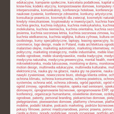
edukacyjne
,
kampanie społeczne
,
kancelaria podatkowa
,
kapitał 
know-how
,
kodeks etyczny
,
kompostowanie domowe
,
komputery 
interpersonalna
,
komunikatory
,
konferencje hotelowe
,
konferencje 
naukowe żywienie
,
konferencje zdrowotne
,
konkursy artystyczne
konsultacje prawnicze
,
kosmetyki dla zwierząt
,
kosmetyki natural
kredyty mieszkaniowe
,
kryptowaluty w inwestycjach
,
kuchnia fra
kuchnia grecka
,
kuchnia indyjska
,
kuchnia meksykańska
,
kuchni
molekularna
,
kuchnia niemiecka
,
kuchnia orientalna
,
kuchnia sez
jesienna
,
kuchnia sezonowa letnia
,
kuchnia sezonowa zimowa
,
ku
kuchnia wielkanocna
,
kuchnia wigilijna
,
kultura cyfrowa
,
kultura on
osobistego
,
kursy specjalistyczne
,
laptopy
,
leasing operacyjny
,
li
commerce
,
logo design
,
made in Poland
,
mała architektura ogrod
malarstwo olejne
,
marketing automation
,
marketing internetowy
,
m
polityczny
,
marketing strategiczny
,
meble industrialne
,
meble kla
meble ogrodowe
,
meble skandynawskie
,
media tradycyjne
,
medyc
medycyna naturalna
,
medycyna prewencyjna
,
mental health
,
ment
mikroelektronika
,
moda luksusowa
,
monitoring w domu
,
monitoro
motion design
,
multimedia edukacyjne
,
multimedia kulturalne
,
mul
elektroniczna
,
nauka gry na gitarze
,
nauka gry na pianinie
,
nauka 
nawyki żywieniowe
,
nowoczesne biuro
,
obsługa klienta online
,
oc
ochrona klimatu
,
ochrona konsumenta
,
ochrona powietrza
,
ochron
systemów
,
ochrona wód
,
ochrona zdrowia
,
ogród japoński
,
ogród 
ogród zimowy
,
ogrodnictwo miejskie
,
opieka nad seniorami
,
opiek
domowymi
,
oprogramowanie biznesowe
,
oprogramowanie ERP
,
op
konferencji
,
organizacje humanitarne
,
oświetlenie domowe
,
ozdob
ogrodowe
,
patenty
,
personal branding
,
piekarnictwo domowe
,
piel
pielęgniarstwo
,
piwowarstwo domowe
,
platformy chmurowe
,
platf
mobilne
,
podatki lokalne
,
podcasts marketing
,
podróże biznesowe
pokazy filmowe
,
pomoc międzynarodowa
,
pomoc prawna
,
pomoc 
ciepła w domu
,
porady podatkowe
,
porady rozwojowe
,
portfolio ar