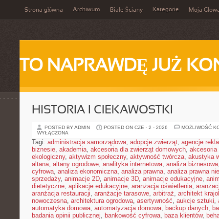
Archiwum
Kategorie
Strona główna
Białe Ściany
Moja Głow
TO NAPRAWDĘ JUŻ KO
HISTORIA I CIEKAWOSTKI
POSTED BY ADMIN
POSTED ON CZE - 2 - 2026
MOŻLIWOŚĆ K
WYŁĄCZONA
Tagi:
administracja samorządowa
,
adopcje zwierząt
,
agencje rek
biznesie
,
akademia
,
akcesoria dla zwierząt domowych
,
akcesoria
ekologiczny
,
aktywizm społeczny
,
aktywność twórcza
,
akustyka 
altana
,
altany ogrodowe
,
analityka internetowa
,
analiza biznesowa
cyfrowa
,
analiza ekonomiczna
,
analiza prawna
,
analiza prawna ni
sprzedaży
,
animacje 2D
,
animacje 3D
,
animacje edukacyjne
,
anim
dietetyczne
,
aplikacje edukacyjne
,
aranżacja oświetlenia
,
aranżacj
aranżacja restauracji
,
aranżacje tarasowe
,
arbitraż
,
architekt kraj
nowoczesna
,
architektura ogrodowa
,
asertywność
,
aukcje sztuki
,
automatyka domowa
,
automatyzacja domowa
,
backup danych
,
ba
badania opinii publicznej
,
bankowość cyfrowa
,
baza klientów
,
beha