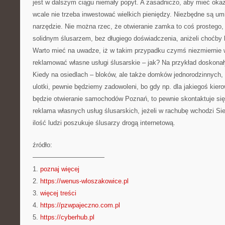
jest w dalszym ciągu niemały popyt. A zasadniczo, aby mieć oka
wcale nie trzeba inwestować wielkich pieniędzy. Niezbędne są um
narzędzie. Nie można rzec, że otwieranie zamka to coś prostego, 
solidnym ślusarzem, bez długiego doświadczenia, aniżeli choć
Warto mieć na uwadze, iż w takim przypadku czymś niezmiernie 
reklamować własne usługi ślusarskie – jak? Na przykład doskonał
Kiedy na osiedlach – bloków, ale także domków jednorodzinnych,
ulotki, pewnie będziemy zadowoleni, bo gdy np. dla jakiegoś ki
będzie otwieranie samochodów Poznań, to pewnie skontaktuje się 
reklama własnych usług ślusarskich, jeżeli w rachubę wchodzi Si
ilość ludzi poszukuje ślusarzy drogą internetową.
źródło:
———————————
1.
poznaj więcej
2.
https://wenus-wloszakowice.pl
3.
więcej treści
4.
https://pzwpajeczno.com.pl
5.
https://cyberhub.pl