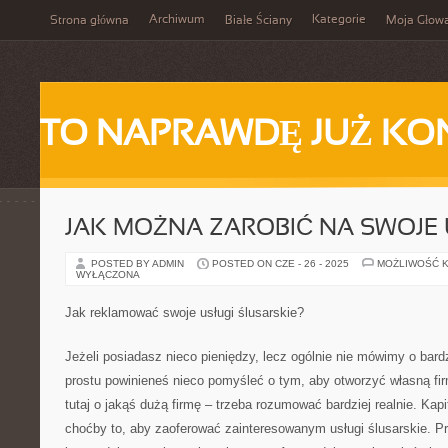
Archiwum
Kategorie
Strona główna
Białe Ściany
Moja Głow
TO NAPRAWDĘ JUŻ KO
JAK MOŻNA ZAROBIĆ NA SWOJE
POSTED BY ADMIN
POSTED ON CZE - 26 - 2025
MOŻLIWOŚĆ 
WYŁĄCZONA
Jak reklamować swoje usługi ślusarskie?
Jeżeli posiadasz nieco pieniędzy, lecz ogólnie nie mówimy o bar
prostu powinieneś nieco pomyśleć o tym, aby otworzyć własną fi
tutaj o jakąś dużą firmę – trzeba rozumować bardziej realnie. Kap
choćby to, aby zaoferować zainteresowanym usługi ślusarskie. Pr