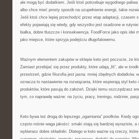
ale mogą być dodatkiem. Jeśli ktoś potrzebuje wygodnego paliwa
albo chce mieć prosty sposób na uzupełnienie energii, takie rozw
Jeśli ktoś chce lepiej przechodzić przez etap adaptacji, czasem 
efekty pojawiają się wtedy, gdy wszystko jest osadzone w rutynie
białka, dobre tłuszcze i konsekwencja. FoodForce jako opis idei
jako miejsce, które sprzyja podejściu długofalowemu.
Ważnym elementem zakupów w sklepie keto jest poczucie, że ktoś
Zamiast przebijać się przez produkty, które udają „fit”, ale w śro
przestrzeń, gdzie filozofia jest jasna: mniej zbędnych dodatków, 
oznacza to nastawienie na rozwiązania, które wspierają styl ket
produktów, które pasują do założeń. Dzięki temu oszczędzasz ene
tym, co naprawdę ważne: na życiu, pracy, treningu, rodzinie, pasj
Keto bywa też drogą do lepszego „ogarniania” posiłków. Kiedy og
często rośnie waga jakości: smaki stają się bardziej wyraziste, a
wybierasz dobre składniki. Dlatego w keto ważne są rzeczy, któr
cynamon, ekstrakty, aromaty, przyprawy, dodatki do napojów. Wte