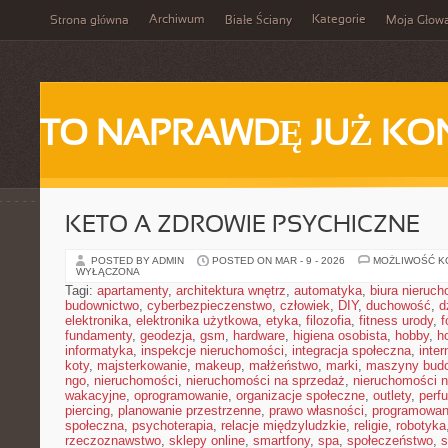
Archiwum
Kategorie
Strona główna
Białe Ściany
Moja Głow
TO NAPRAWDĘ JUŻ KO
KETO A ZDROWIE PSYCHICZNE
POSTED BY ADMIN
POSTED ON MAR - 9 - 2026
MOŻLIWOŚĆ 
WYŁĄCZONA
Tagi:
apartamenty
,
architektura wnętrz
,
automatyka
,
biura nieruc
budownictwo
,
cyberbezpieczenstwo
,
człowiek
,
DIY
,
duchowość
,
d
elektronika
,
elektronika użytkowa
,
etyka
,
filozofia
,
fitness urody
,
f
fundamenty
,
geodezja
,
gsm
,
hardware
,
higiena osobista
,
hobby
,
h
informatyka
,
inspekcje nieruchomości
,
integracja społeczna
,
inter
koty
,
majsterkowanie
,
makeup
,
małżeństwo
,
marki
,
maszyny bud
ngo
,
nieruchomości
,
nieruchomości na sprzedaż
,
nieruchomości 
wakacyjne
,
oprogramowanie
,
organizacje społeczne
,
outlety
,
perf
piercing
,
planowanie przestrzenne
,
prawo własności
,
programowan
społeczna
,
psychoterapia
,
relacje międzyludzkie
,
religie
,
robotyka
rzeczoznawstwo
,
sklepy online
,
smartfony
,
spa
,
społeczeństwo
,
s