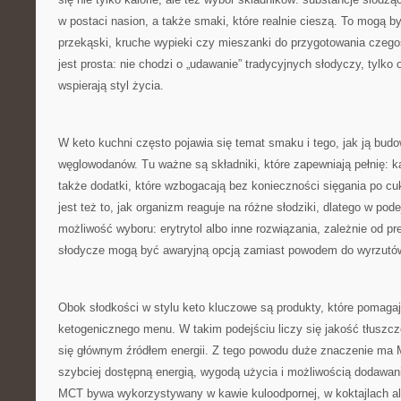
w postaci nasion, a także smaki, które realnie cieszą. To mogą b
przekąski, kruche wypieki czy mieszanki do przygotowania czego
jest prosta: nie chodzi o „udawanie” tradycyjnych słodyczy, tylko 
wspierają styl życia.
W keto kuchni często pojawia się temat smaku i tego, jak ją bud
węglowodanów. Tu ważne są składniki, które zapewniają pełnię: k
także dodatki, które wzbogacają bez konieczności sięgania po cuki
jest też to, jak organizm reaguje na różne słodziki, dlatego w pode
możliwość wyboru: erytrytol albo inne rozwiązania, zależnie od pre
słodycze mogą być awaryjną opcją zamiast powodem do wyrzutó
Obok słodkości w stylu keto kluczowe są produkty, które pomag
ketogenicznego menu. W takim podejściu liczy się jakość tłuszcz
się głównym źródłem energii. Z tego powodu duże znaczenie ma M
szybciej dostępną energią, wygodą użycia i możliwością dodawan
MCT bywa wykorzystywany w kawie kuloodpornej, w koktajlach al