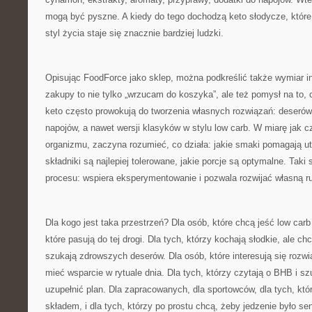
mogą być pyszne. A kiedy do tego dochodzą keto słodycze, które 
styl życia staje się znacznie bardziej ludzki.
Opisując FoodForce jako sklep, można podkreślić także wymiar in
zakupy to nie tylko „wrzucam do koszyka”, ale też pomysł na to,
keto często prowokują do tworzenia własnych rozwiązań: deserów
napojów, a nawet wersji klasyków w stylu low carb. W miarę jak c
organizmu, zaczyna rozumieć, co działa: jakie smaki pomagają u
składniki są najlepiej tolerowane, jakie porcje są optymalne. Taki
procesu: wspiera eksperymentowanie i pozwala rozwijać własną r
Dla kogo jest taka przestrzeń? Dla osób, które chcą jeść low carb
które pasują do tej drogi. Dla tych, którzy kochają słodkie, ale c
szukają zdrowszych deserów. Dla osób, które interesują się rozwi
mieć wsparcie w rytuale dnia. Dla tych, którzy czytają o BHB i s
uzupełnić plan. Dla zapracowanych, dla sportowców, dla tych, któr
składem, i dla tych, którzy po prostu chcą, żeby jedzenie było s