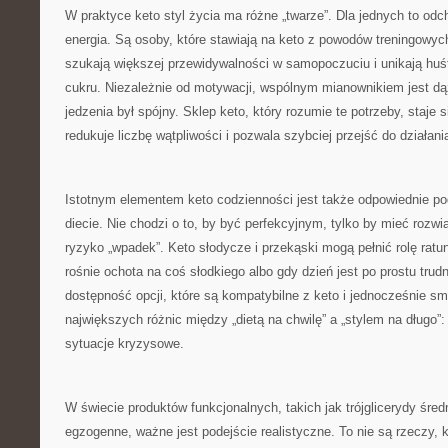
W praktyce keto styl życia ma różne „twarze”. Dla jednych to odch
energia. Są osoby, które stawiają na keto z powodów treningowych
szukają większej przewidywalności w samopoczuciu i unikają hu
cukru. Niezależnie od motywacji, wspólnym mianownikiem jest dą
jedzenia był spójny. Sklep keto, który rozumie te potrzeby, staje
redukuje liczbę wątpliwości i pozwala szybciej przejść do działani
Istotnym elementem keto codzienności jest także odpowiednie po
diecie. Nie chodzi o to, by być perfekcyjnym, tylko by mieć rozwi
ryzyko „wpadek”. Keto słodycze i przekąski mogą pełnić rolę ra
rośnie ochota na coś słodkiego albo gdy dzień jest po prostu trudn
dostępność opcji, które są kompatybilne z keto i jednocześnie s
największych różnic między „dietą na chwilę” a „stylem na długo”
sytuacje kryzysowe.
W świecie produktów funkcjonalnych, takich jak trójglicerydy śr
egzogenne, ważne jest podejście realistyczne. To nie są rzeczy, 