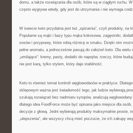
domu, a także rozwiązania dla osób, które są w ciągłym ruchu. W 
często wygrywa wtedy, gdy jest do utrzymania i nie wymaga codzie
W świecie keto przydatna jest też „spiżarnia”, czyli produkty, na k
Popularne są mąki i bazy typu mąka kokosowa, zagęstniki, dodatk
sosów i przyprawy, które robią różnicę w smaku. Dzięki nim można
pełne aromatu, a jednocześnie pasują do założeń keto. Dla wielu 
„umilające”: kremy, pasty, dodatki do napojów, rzeczy, które budują
nie jest karą, tylko stylem, który daje stabilność.
Keto to również temat kontroli węglowodanów w praktyce. Dlateg
sklepowym ważna jest świadomość tego, jak ludzie wybierają prod
szukają rozwiązań bez nadmiaru syropów, analizują węglowodany
dlatego idea FoodForce może być opisana jako miejsce dla osób
decyzje z głową. Jedni wybierają produkty maksymalnie proste, in
„ulepszenia”, ale wszyscy chcą mieć poczucie, że ich zakupy wspi