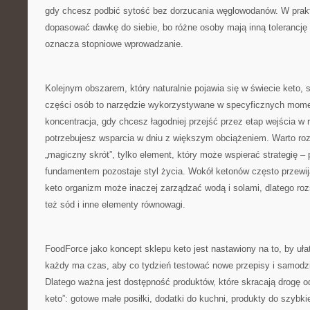
gdy chcesz podbić sytość bez dorzucania węglowodanów. W prak
dopasować dawkę do siebie, bo różne osoby mają inną tolerancję
oznacza stopniowe wprowadzanie.
Kolejnym obszarem, który naturalnie pojawia się w świecie keto,
części osób to narzędzie wykorzystywane w specyficznych momen
koncentracja, gdy chcesz łagodniej przejść przez etap wejścia w 
potrzebujesz wsparcia w dniu z większym obciążeniem. Warto roz
„magiczny skrót”, tylko element, który może wspierać strategię –
fundamentem pozostaje styl życia. Wokół ketonów często przewija 
keto organizm może inaczej zarządzać wodą i solami, dlatego ro
też sód i inne elementy równowagi.
FoodForce jako koncept sklepu keto jest nastawiony na to, by uł
każdy ma czas, aby co tydzień testować nowe przepisy i samodzie
Dlatego ważna jest dostępność produktów, które skracają drogę od
keto”: gotowe małe posiłki, dodatki do kuchni, produkty do szyb