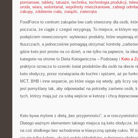
pomiarowe
,
tablety
,
tatuaże
,
technika
,
technologia produkcji
,
telew
uroda
,
wiara
,
wolontariat
,
wspólnoty mieszkaniowe
,
zabiegi odmła
zakupy
,
zdobienie ciała
,
związki
,
zwierzęta
FoodForce to centrum zakupów low carb stworzony dla osób, któr
poczucia, że ciągle z czegoś rezygnują. To miejsce, w którym wy
podejściem nowoczesnym: wybierasz produkty, które wspierają sty
tłuszczach, a jednocześnie pomagają utrzymać kontrolę „carbsów”
gdzie keto jest proste na co dzień, a nie tylko na papierze, ta ide
kategorie na stronie to Dieta Ketogeniczna – Podstawy i
Keto a Z
praktyce oznacza to szeroki świat produktów dla osób na diecie
keto słodyczy, przez rozwiązania do kuchni i spiżarni, aż po funkc
MCT, BHB i inne wsparcie, po które sięga się wtedy, gdy liczy si
jest pomyślany tak, aby odpowiadać na potrzeby zarówno osób, kt
tych, którzy mają już za sobą wejście w ketozę i chcą dopracowa
Keto bywa mylone z dietą „bez przyjemności”, a w rzeczywistoś
Dlatego ważnym elementem takiego miejsca są keto słodycze, kt
na coś słodkiego bez wchodzenia w klasyczną spiralę cukru. W św
się nie tylko kalorie, ale też wybór składników: substancje słodzą