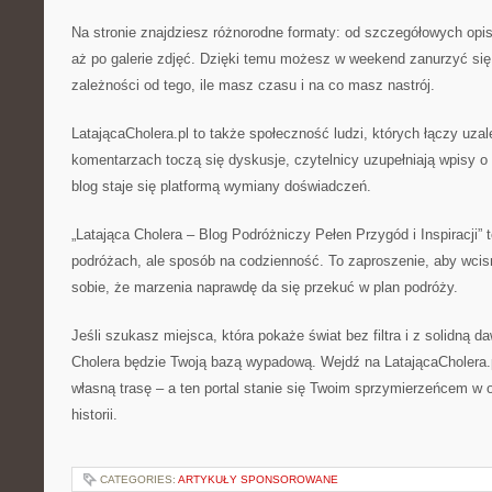
Na stronie znajdziesz różnorodne formaty: od szczegółowych opisó
aż po galerie zdjęć. Dzięki temu możesz w weekend zanurzyć się w
zależności od tego, ile masz czasu i na co masz nastrój.
LatającaCholera.pl to także społeczność ludzi, których łączy uza
komentarzach toczą się dyskusje, czytelnicy uzupełniają wpisy o
blog staje się platformą wymiany doświadczeń.
„Latająca Cholera – Blog Podróżniczy Pełen Przygód i Inspiracji” t
podróżach, ale sposób na codzienność. To zaproszenie, aby wcisn
sobie, że marzenia naprawdę da się przekuć w plan podróży.
Jeśli szukasz miejsca, która pokaże świat bez filtra i z solidną d
Cholera będzie Twoją bazą wypadową. Wejdź na LatającaCholera.p
własną trasę – a ten portal stanie się Twoim sprzymierzeńcem w 
historii.
CATEGORIES:
ARTYKUŁY SPONSOROWANE