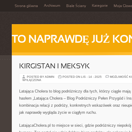
Archiwum
Kategorie
Strona główna
Białe Ściany
Moja Głow
TO NAPRAWDĘ JUŻ KO
KIRGISTAN I MEKSYK
POSTED BY ADMIN
POSTED ON LIS - 14 - 2025
MOŻLIWOŚĆ 
WYŁĄCZONA
Latająca Cholera to blog podróżniczy dla tych, którzy ciągle maj
hasłem „Latająca Cholera – Blog Podróżniczy Pełen Przygód i Insp
kombinacja relacji z podróży, konkretnych wskazówek oraz nieupi
jak naprawdę wygląda życie w ciągłym ruchu.
LatającaCholera.pl to miejsce w sieci, gdzie podróżniczy niepokó