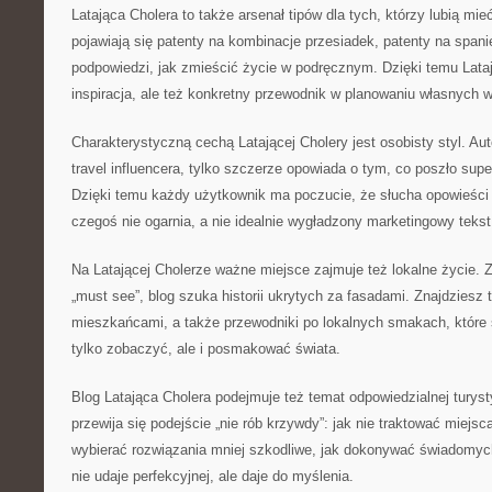
Latająca Cholera to także arsenał tipów dla tych, którzy lubią mie
pojawiają się patenty na kombinacje przesiadek, patenty na spani
podpowiedzi, jak zmieścić życie w podręcznym. Dzięki temu Latają
inspiracja, ale też konkretny przewodnik w planowaniu własnych 
Charakterystyczną cechą Latającej Cholery jest osobisty styl. Aut
travel influencera, tylko szczerze opowiada o tym, co poszło super 
Dzięki temu każdy użytkownik ma poczucie, że słucha opowieści
czegoś nie ogarnia, a nie idealnie wygładzony marketingowy tekst
Na Latającej Cholerze ważne miejsce zajmuje też lokalne życie. 
„must see”, blog szuka historii ukrytych za fasadami. Znajdziesz t
mieszkańcami, a także przewodniki po lokalnych smakach, które 
tylko zobaczyć, ale i posmakować świata.
Blog Latająca Cholera podejmuje też temat odpowiedzialnej turyst
przewija się podejście „nie rób krzywdy”: jak nie traktować miejsca
wybierać rozwiązania mniej szkodliwe, jak dokonywać świadomyc
nie udaje perfekcyjnej, ale daje do myślenia.