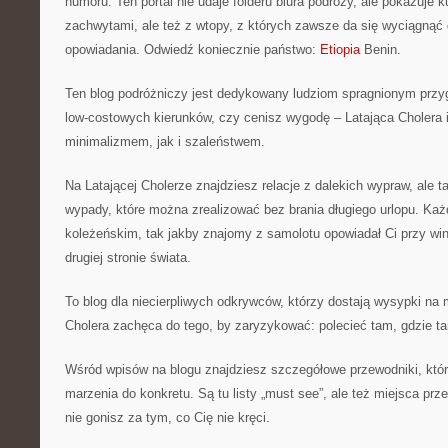
humoru. Ten portal nie udaje folderu biura podróży, ale pokazuje k
zachwytami, ale też z wtopy, z których zawsze da się wyciągnąć d
opowiadania. Odwiedź koniecznie państwo:
Etiopia
Benin.
Ten blog podróżniczy jest dedykowany ludziom spragnionym prz
low-costowych kierunków, czy cenisz wygodę – Latająca Cholera 
minimalizmem, jak i szaleństwem.
Na Latającej Cholerze znajdziesz relacje z dalekich wypraw, ale 
wypady, które można zrealizować bez brania długiego urlopu. Każd
koleżeńskim, tak jakby znajomy z samolotu opowiadał Ci przy win
drugiej stronie świata.
To blog dla niecierpliwych odkrywców, którzy dostają wysypki na 
Cholera zachęca do tego, by zaryzykować: polecieć tam, gdzie tan
Wśród wpisów na blogu znajdziesz szczegółowe przewodniki, któ
marzenia do konkretu. Są tu listy „must see”, ale też miejsca pr
nie gonisz za tym, co Cię nie kręci.