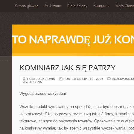
Archiwum
Kategorie
Strona główna
Białe Ściany
Moja Głow
TO NAPRAWDĘ JUŻ KO
KOMINIARZ JAK SIĘ PATRZY
POSTED BY ADMIN
POSTED ON LIP - 12 - 2025
MOŻLIWOŚĆ 
WYŁĄCZONA
Wygoda przede wszystkim
Wszelki produkt wystawiony na sprzedaż, musi być dobrze opakow
nie zniszczył. Z tej przyczyny też muszą istnieć firmy, których 
tekturowe, służące do pakowania towarów. Opakowania te w więk
na konkretny wymiar, tak by spełnić wszystkie wyczekiwania i po