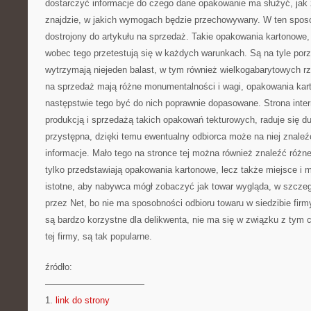
dostarczyć informacje do czego dane opakowanie ma służyć, jak 
znajdzie, w jakich wymogach będzie przechowywany. W ten sposób
dostrojony do artykułu na sprzedaż. Takie opakowania kartonowe, 
wobec tego przetestują się w każdych warunkach. Są na tyle por
wytrzymają niejeden balast, w tym również wielkogabarytowych r
na sprzedaż mają różne monumentalności i wagi, opakowania ka
następstwie tego być do nich poprawnie dopasowane. Strona inter
produkcją i sprzedażą takich opakowań tekturowych, raduje się du
przystępna, dzięki temu ewentualny odbiorca może na niej znale
informacje. Mało tego na stronce tej można również znaleźć różneg
tylko przedstawiają opakowania kartonowe, lecz także miejsce i m
istotne, aby nabywca mógł zobaczyć jak towar wygląda, w szcze
przez Net, bo nie ma sposobności odbioru towaru w siedzibie firmy
są bardzo korzystne dla delikwenta, nie ma się w związku z tym co
tej firmy, są tak popularne.
źródło:
———————————
1.
link do strony