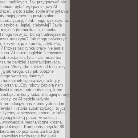
kacji mobilnych. Jak przygotować się
Zamiast pytać wyłącznie „czy AI
pracę”, warto zadać sobie inne pytania:
ty mojej pracy są powtarzalne i
automatyzację? Jak mogę wykorzystać
to szybciej, lepiej, ciekawiej? Jakie
 miękkie (komunikacja, empatia,
 mogę rozwijać, bo są trudniejsze do
 przez maszynę? Jak mogę poszerzyć
, korzystając z kursów, artykułów,
? Przyszłość rynku pracy nie jest z
zona. AI może pogłębić nierówności –
osób zostanie z tyłu – ale może też
nsą na bardziej satysfakcjonujące,
jęcia. Wszystko zależy od tego, czy
 ją jak wroga, czy jak potężne
tórego warto się nauczyć.
ztucznej inteligencji często krąży
o pytania: „Czy roboty zabiorą nam
łówki straszą automatyzacją, która
astąpić miliony ludzi. Z drugiej strony
 głosy, że AI będzie jedynie
które odciąży nas z prostych zadań.
rawda? Historia automatyzacji: to już
ie żyjemy w pierwszej epoce, w której
tępują ludzką pracę. Rewolucja
 wprowadziła mechaniczne krosna,
e produkcyjne. Komputeryzacja lat 80. i
 biura nie do poznania. Za każdym
zawodów traciła rację bytu, ale