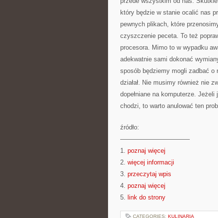
przede wszystkim od nas. Skutkie
który będzie w stanie ocalić nas p
pewnych plikach, które przenosim
czyszczenie peceta. To też popraw
procesora. Mimo to w wypadku awa
adekwatnie sami dokonać wymiany 
sposób będziemy mogli zadbać o n
działał. Nie musimy również nie z
dopełniane na komputerze. Jeżeli 
chodzi, to warto anulować ten pro
źródło:
———————————
1.
poznaj więcej
2.
więcej informacji
3.
przeczytaj wpis
4.
poznaj więcej
5.
link do strony
CATEGORIES:
KULINARIA