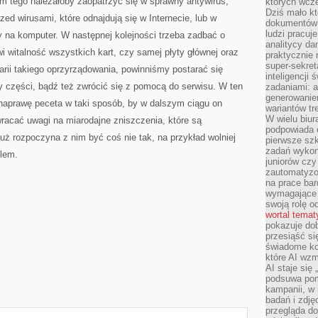
m tego należałoby zaopatrzyć się w sprawny antywirus,
których wcze
Dziś mało kt
rzed wirusami, które odnajdują się w Internecie, lub w
dokumentów 
ludzi pracuje
y na komputer. W następnej kolejności trzeba zadbać o
analitycy da
i witalność wszystkich kart, czy samej płyty głównej oraz
praktycznie n
super-sekre
rii takiego oprzyrządowania, powinniśmy postarać się
inteligencji
części, bądź też zwrócić się z pomocą do serwisu. W ten
zadaniami: a
generowani
aprawę peceta w taki sposób, by w dalszym ciągu on
wariantów t
W wielu biura
wracać uwagi na miarodajne zniszczenia, które są
podpowiada o
już rozpoczyna z nim być coś nie tak, na przykład wolniej
pierwsze szk
zadań wykon
blem.
juniorów cz
zautomatyzo
na prace bar
wymagające e
swoją rolę o
wortal tema
pokazuje dob
przesiąść si
świadome kor
które AI wzm
AI staje się
podsuwa pomy
kampanii, w
badań i zdję
przegląda d