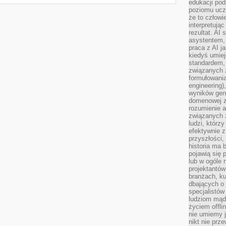
edukacji po
poziomu ucz
że to człowi
interpretują
rezultat. AI 
asystentem,
praca z AI j
kiedyś umiej
standardem, 
związanych z
formułowani
engineering)
wyników gen
domenowej z
rozumienie 
związanych z
ludzi, którzy
efektywnie 
przyszłości,
historia ma 
pojawią się 
lub w ogóle 
projektantów
branżach, ku
dbających o 
specjalistów
ludziom mąd
życiem offli
nie umiemy j
nikt nie prz