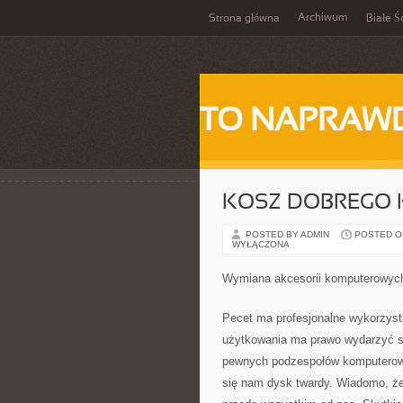
Archiwum
Strona główna
Białe Ś
TO NAPRAWD
KOSZ DOBREGO
POSTED BY ADMIN
POSTED ON 
WYŁĄCZONA
Wymiana akcesorii komputerowyc
Pecet ma profesjonalne wykorzyst
użytkowania ma prawo wydarzyć si
pewnych podzespołów komputerowy
się nam dysk twardy. Wiadomo, że