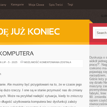
Kategorie
Tagi
ciany
Moja Głowa
Spis Treści
SUB
Ę JUŻ KONIEC
 KOMPUTERA
Dyskusja o s
wokół jedneg
KOSZ
LIP - 5 - 2025
MOŻLIWOŚĆ KOMENTOWANIA
ZOSTAŁA
pracę?”. Nag
DOBREGO
KOMPUTERA
rzekomo ma z
pojawiają się
h
narzędziem, 
Gdzie leży p
się działo N
anie. Ale musimy być przygotowani na to, że w czasie jego
maszyny zas
przemysłowa
ę dużo rzeczy. I one są w stanie przymusić nas do zmiany
fabryki, lini
ch. Może na przykład nadejść sytuacja, kiedy to zniszczy
90. zmieniła
razem część 
 długość użytkowania komputera bez dysfunkcji zależy
równocześni