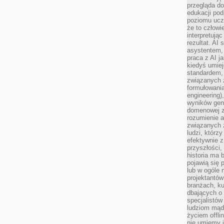
przegląda d
edukacji po
poziomu ucz
że to człowi
interpretują
rezultat. AI 
asystentem,
praca z AI j
kiedyś umiej
standardem, 
związanych z
formułowani
engineering)
wyników gen
domenowej z
rozumienie 
związanych z
ludzi, którzy
efektywnie 
przyszłości,
historia ma 
pojawią się 
lub w ogóle 
projektantów
branżach, ku
dbających o 
specjalistów
ludziom mąd
życiem offli
nie umiemy j