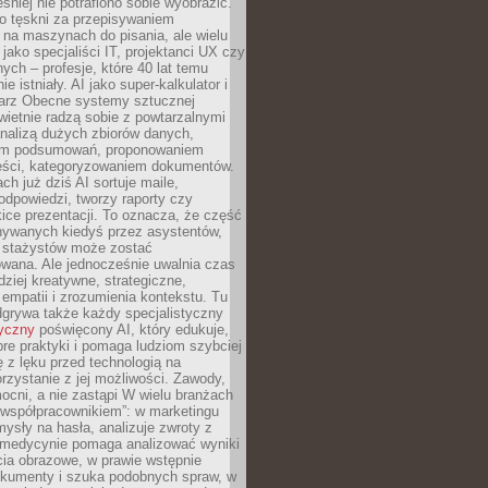
śniej nie potrafiono sobie wyobrazić.
o tęskni za przepisywaniem
na maszynach do pisania, ale wielu
 jako specjaliści IT, projektanci UX czy
nych – profesje, które 40 lat temu
ie istniały. AI jako super-kalkulator i
tarz Obecne systemy sztucznej
 świetnie radzą sobie z powtarzalnymi
nalizą dużych zbiorów danych,
em podsumowań, proponowaniem
reści, kategoryzowaniem dokumentów.
ch już dziś AI sortuje maile,
dpowiedzi, tworzy raporty czy
ice prezentacji. To oznacza, że część
ywanych kiedyś przez asystentów,
y stażystów może zostać
wana. Ale jednocześnie uwalnia czas
dziej kreatywne, strategiczne,
mpatii i zrozumienia kontekstu. Tu
dgrywa także każdy specjalistyczny
tyczny
poświęcony AI, który edukuje,
re praktyki i pomaga ludziom szybciej
ę z lęku przed technologią na
zystanie z jej możliwości. Zawody,
ocni, a nie zastąpi W wielu branżach
 „współpracownikiem”: w marketingu
sły na hasła, analizuje zwroty z
 medycynie pomaga analizować wyniki
cia obrazowe, w prawie wstępnie
okumenty i szuka podobnych spraw, w