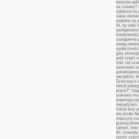
twórców apli
na zmiany? 
zabierze mi 
Jakie elemen
podatne na 
AI, by robić 
umiejętności
kreatywność)
zastąpienia
swoją wiedzę
społeczności
góry przesąd
jeśli część 
stać się sza
sensowne za
potraktujemy
narzędzie, k
Dyskusja o s
wokół jedneg
pracę?”. Nag
rzekomo ma z
pojawiają się
narzędziem, 
Gdzie leży p
się działo N
maszyny zas
przemysłowa
fabryki, lini
90. zmieniła
razem część 