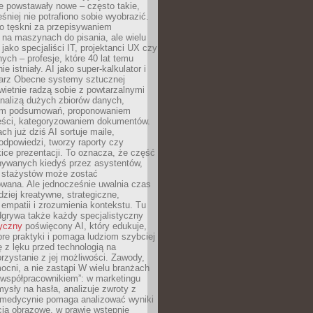
e powstawały nowe – często takie,
śniej nie potrafiono sobie wyobrazić.
o tęskni za przepisywaniem
na maszynach do pisania, ale wielu
 jako specjaliści IT, projektanci UX czy
nych – profesje, które 40 lat temu
ie istniały. AI jako super-kalkulator i
tarz Obecne systemy sztucznej
 świetnie radzą sobie z powtarzalnymi
nalizą dużych zbiorów danych,
em podsumowań, proponowaniem
reści, kategoryzowaniem dokumentów.
ch już dziś AI sortuje maile,
dpowiedzi, tworzy raporty czy
ice prezentacji. To oznacza, że część
ywanych kiedyś przez asystentów,
y stażystów może zostać
wana. Ale jednocześnie uwalnia czas
dziej kreatywne, strategiczne,
mpatii i zrozumienia kontekstu. Tu
dgrywa także każdy specjalistyczny
tyczny
poświęcony AI, który edukuje,
re praktyki i pomaga ludziom szybciej
ę z lęku przed technologią na
zystanie z jej możliwości. Zawody,
ocni, a nie zastąpi W wielu branżach
 „współpracownikiem”: w marketingu
sły na hasła, analizuje zwroty z
 medycynie pomaga analizować wyniki
cia obrazowe, w prawie wstępnie