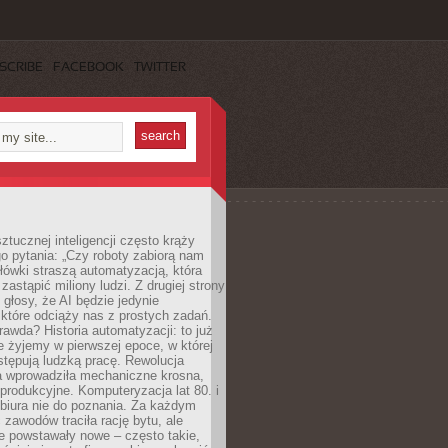
SCRIBE
FACEBOOK
TWITTER
ztucznej inteligencji często krąży
o pytania: „Czy roboty zabiorą nam
łówki straszą automatyzacją, która
astąpić miliony ludzi. Z drugiej strony
 głosy, że AI będzie jedynie
które odciąży nas z prostych zadań.
rawda? Historia automatyzacji: to już
ie żyjemy w pierwszej epoce, w której
tępują ludzką pracę. Rewolucja
 wprowadziła mechaniczne krosna,
e produkcyjne. Komputeryzacja lat 80. i
 biura nie do poznania. Za każdym
zawodów traciła rację bytu, ale
e powstawały nowe – często takie,