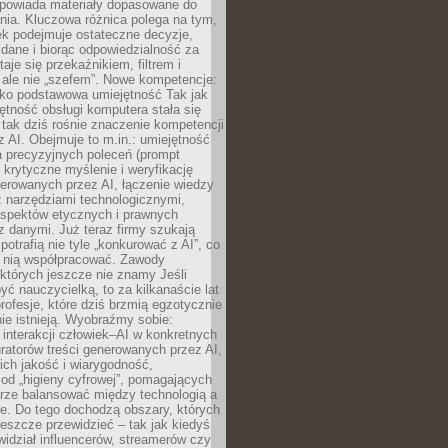
dpowiada materiały dopasowane do
nia. Kluczowa różnica polega na tym,
ek podejmuje ostateczne decyzje,
c dane i biorąc odpowiedzialność za
staje się przekaźnikiem, filtrem i
 ale nie „szefem”. Nowe kompetencje:
ako podstawowa umiejętność Tak jak
ętność obsługi komputera stała się
tak dziś rośnie znaczenie kompetencji
 AI. Obejmuje to m.in.: umiejętność
a precyzyjnych poleceń (prompt
, krytyczne myślenie i weryfikację
erowanych przez AI, łączenie wiedzy
 narzędziami technologicznymi,
aspektów etycznych i prawnych
 danymi. Już teraz firmy szukają
 potrafią nie tyle „konkurować z AI”, co
z nią współpracować. Zawody
 których jeszcze nie znamy Jeśli
być nauczycielką, to za kilkanaście lat
profesje, które dziś brzmią egzotycznie
nie istnieją. Wyobraźmy sobie:
 interakcji człowiek–AI w konkretnych
ratorów treści generowanych przez AI,
ich jakość i wiarygodność,
 od „higieny cyfrowej”, pomagających
rze balansować między technologią a
ne. Do tego dochodzą obszary, których
eszcze przewidzieć – tak jak kiedyś
ewidział influencerów, streamerów czy