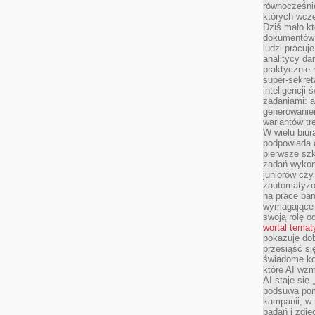
równocześni
których wcze
Dziś mało kt
dokumentów 
ludzi pracuje
analitycy da
praktycznie n
super-sekre
inteligencji
zadaniami: a
generowani
wariantów t
W wielu biura
podpowiada o
pierwsze szk
zadań wykon
juniorów cz
zautomatyzo
na prace bar
wymagające e
swoją rolę o
wortal tema
pokazuje dob
przesiąść si
świadome kor
które AI wzm
AI staje się
podsuwa pomy
kampanii, w
badań i zdję