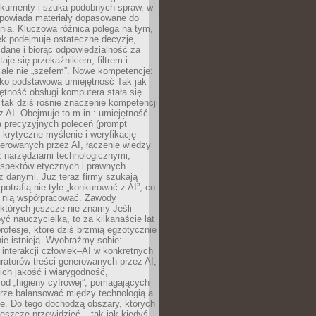
okumenty i szuka podobnych spraw, w
dpowiada materiały dopasowane do
nia. Kluczowa różnica polega na tym,
ek podejmuje ostateczne decyzje,
c dane i biorąc odpowiedzialność za
staje się przekaźnikiem, filtrem i
 ale nie „szefem”. Nowe kompetencje:
ako podstawowa umiejętność Tak jak
ętność obsługi komputera stała się
tak dziś rośnie znaczenie kompetencji
 AI. Obejmuje to m.in.: umiejętność
a precyzyjnych poleceń (prompt
, krytyczne myślenie i weryfikację
erowanych przez AI, łączenie wiedzy
 narzędziami technologicznymi,
aspektów etycznych i prawnych
 danymi. Już teraz firmy szukają
 potrafią nie tyle „konkurować z AI”, co
z nią współpracować. Zawody
 których jeszcze nie znamy Jeśli
być nauczycielką, to za kilkanaście lat
profesje, które dziś brzmią egzotycznie
nie istnieją. Wyobraźmy sobie:
 interakcji człowiek–AI w konkretnych
ratorów treści generowanych przez AI,
ich jakość i wiarygodność,
 od „higieny cyfrowej”, pomagających
rze balansować między technologią a
ne. Do tego dochodzą obszary, których
eszcze przewidzieć – tak jak kiedyś