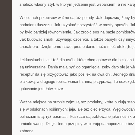
znaleźć własny styl, w którym jedzenie jest wsparciem, a nie karą
W opisach przepisów ważne są też porady. Jak doprawić, żeby b
nadmiaru tłuszczu. Jak uzyskać soczystość w prosty sposób. Ja
by było bardziej równomiernie. Jak zrobić sos na bazie pomidoró
Jak budować smak, używając czosnku, a także papryki czy innych
charakteru. Dzięki temu nawet proste danie może mieć efekt „to je
Lekkowkuchni jest też dla osób, które chcą gotować dla bliskich i
są uniwersalne. Dania mają być do ogarnięcia, żeby dało się je wł
receptur da się przygotować jako posiłek na dwa dni. Jednego dni
białkową, a drugiego robisz wariant z inną przyprawą. To oszczęd
gotowanie jest łatwiejsze.
Ważne miejsce na stronie zajmują też produkty, które budują stabi
się w odsłonach roślinnych: jaja, ale też ciecierzyca. Węglowoda
pełnoziarnistą: ryż basmati. Tłuszcze są traktowane jako nośnik 
umiarkowanej. Dzięki temu przepisy wspierają samopoczucie bez 
zabrane.