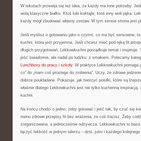
W tekstach przewija się też idea, że każdy ma inne potrzeby. Jedn
wolą klasyczne białko. Ktoś lubi koktajle, ktoś inny woli jajka. Le
każdy mógł zbudować własny zestaw. W tym sensie strona jest jak
Jeśli myślisz o gotowaniu jako o czymś, co ma być sensowne, ta 
kuchni, która jest przyjemna. Jeśli chcesz mieć pod ręką fit prze
długich przygotowań, Lekkowkuchni porządkuje temat i inspiruje. T
jeść świadomie, ale nadal po ludzku: z smakiem. Polecamy katego
Lunchboxy do pracy i szkoły
. W praktyce Lekkowkuchni pomaga p
co” do „mam coś prostego do zrobienia”. Uczy, że zdrowe jedzenie
dobrze poukładane. Pokazuje, jak tworzyć posiłki, które są lżejsz
właśnie dlatego Lekkowkuchni jest nie tylko kuchenną inspiracją,
kuchni.
Na końcu chodzi o jedno: żeby gotować i jeść tak, by czuć się k
menu zdrowe przepisy fit bez wrażenia, że coś tracisz. Żeby cod
zorganizowana, a jednocześnie odżywcza. Lekkowkuchni to baza 
łączyć lekkość w jednym talerzu – dziś, jutro i każdego kolejnego 