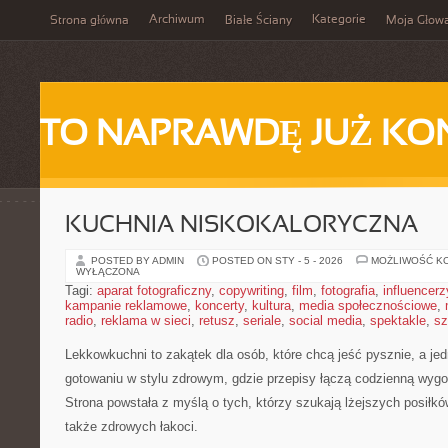
Archiwum
Kategorie
Strona główna
Białe Ściany
Moja Głow
TO NAPRAWDĘ JUŻ KO
KUCHNIA NISKOKALORYCZNA
POSTED BY ADMIN
POSTED ON STY - 5 - 2026
MOŻLIWOŚĆ K
WYŁĄCZONA
Tagi:
aparat fotograficzny
,
copywriting
,
film
,
fotografia
,
influencerz
kampanie reklamowe
,
koncerty
,
kultura
,
media społecznościowe
,
radio
,
reklama w sieci
,
retusz
,
seriale
,
social media
,
spektakle
,
sz
Lekkowkuchni to zakątek dla osób, które chcą jeść pysznie, a jed
gotowaniu w stylu zdrowym, gdzie przepisy łączą codzienną wyg
Strona powstała z myślą o tych, którzy szukają lżejszych posiłkó
także zdrowych łakoci.