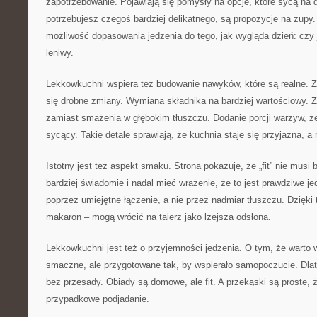
zapotrzebowanie. Pojawiają się pomysły na opcje, które sycą na d
potrzebujesz czegoś bardziej delikatnego, są propozycje na zupy.
możliwość dopasowania jedzenia do tego, jak wygląda dzień: czy 
leniwy.
Lekkowkuchni wspiera też budowanie nawyków, które są realne. Za
się drobne zmiany. Wymiana składnika na bardziej wartościowy. Z
zamiast smażenia w głębokim tłuszczu. Dodanie porcji warzyw, że
sycący. Takie detale sprawiają, że kuchnia staje się przyjazna, a
Istotny jest też aspekt smaku. Strona pokazuje, że „fit” nie musi
bardziej świadomie i nadal mieć wrażenie, że to jest prawdziwe j
poprzez umiejętne łączenie, a nie przez nadmiar tłuszczu. Dzięki
makaron – mogą wrócić na talerz jako lżejsza odsłona.
Lekkowkuchni jest też o przyjemności jedzenia. O tym, że warto w
smaczne, ale przygotowane tak, by wspierało samopoczucie. Dla
bez przesady. Obiady są domowe, ale fit. A przekąski są proste,
przypadkowe podjadanie.