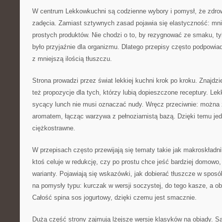
W centrum Lekkowkuchni są codzienne wybory i pomysł, że zdro
zadęcia. Zamiast sztywnych zasad pojawia się elastyczność: mni
prostych produktów. Nie chodzi o to, by rezygnować ze smaku, ty
było przyjaźnie dla organizmu. Dlatego przepisy często podpowiad
z mniejszą ilością tłuszczu.
Strona prowadzi przez świat lekkiej kuchni krok po kroku. Znajdzie
też propozycje dla tych, którzy lubią dopieszczone receptury. Le
sycący lunch nie musi oznaczać nudy. Wręcz przeciwnie: można 
aromatem, łącząc warzywa z pełnoziarnistą bazą. Dzięki temu jedz
ciężkostrawne.
W przepisach często przewijają się tematy takie jak makroskładni
ktoś celuje w redukcję, czy po prostu chce jeść bardziej domow
warianty. Pojawiają się wskazówki, jak dobierać tłuszcze w sposó
na pomysły typu: kurczak w wersji soczystej, do tego kasze, a o
Całość spina sos jogurtowy, dzięki czemu jest smacznie.
Dużą część strony zajmują lżejsze wersje klasyków na obiady. S