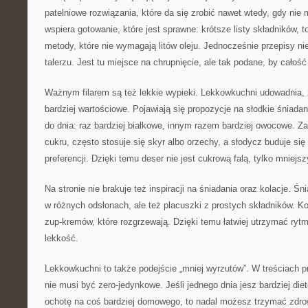
patelniowe rozwiązania, które da się zrobić nawet wtedy, gdy nie
wspiera gotowanie, które jest sprawne: krótsze listy składników,
metody, które nie wymagają litów oleju. Jednocześnie przepisy nie
talerzu. Jest tu miejsce na chrupnięcie, ale tak podane, by całość
Ważnym filarem są też lekkie wypieki. Lekkowkuchni udowadnia,
bardziej wartościowe. Pojawiają się propozycje na słodkie śniad
do dnia: raz bardziej białkowe, innym razem bardziej owocowe. Z
cukru, często stosuje się skyr albo orzechy, a słodycz buduje się
preferencji. Dzięki temu deser nie jest cukrową falą, tylko mniej
Na stronie nie brakuje też inspiracji na śniadania oraz kolacje. Śn
w różnych odsłonach, ale też placuszki z prostych składników. Ko
zup-kremów, które rozgrzewają. Dzięki temu łatwiej utrzymać rytm
lekkość.
Lekkowkuchni to także podejście „mniej wyrzutów”. W treściach prze
nie musi być zero-jedynkowe. Jeśli jednego dnia jesz bardziej die
ochotę na coś bardziej domowego, to nadal możesz trzymać zdro