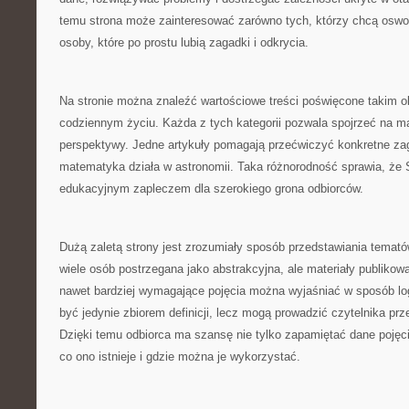
temu strona może zainteresować zarówno tych, którzy chcą oswoić
osoby, które po prostu lubią zagadki i odkrycia.
Na stronie można znaleźć wartościowe treści poświęcone takim
codziennym życiu. Każda z tych kategorii pozwala spojrzeć na m
perspektywy. Jedne artykuły pomagają przećwiczyć konkretne zag
matematyka działa w astronomii. Taka różnorodność sprawia, ż
edukacyjnym zapleczem dla szerokiego grona odbiorców.
Dużą zaletą strony jest zrozumiały sposób przedstawiania tema
wiele osób postrzegana jako abstrakcyjna, ale materiały publikow
nawet bardziej wymagające pojęcia można wyjaśniać w sposób log
być jedynie zbiorem definicji, lecz mogą prowadzić czytelnika prz
Dzięki temu odbiorca ma szansę nie tylko zapamiętać dane pojęci
co ono istnieje i gdzie można je wykorzystać.