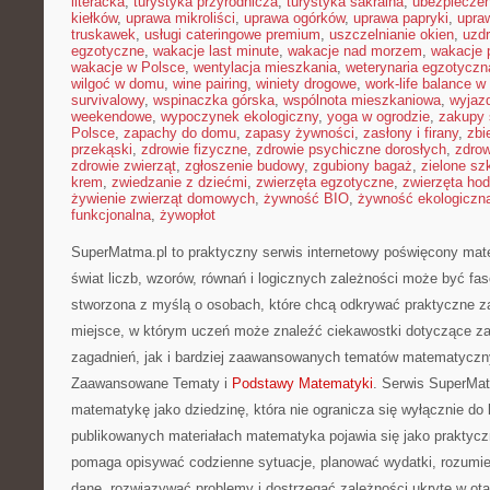
literacka
,
turystyka przyrodnicza
,
turystyka sakralna
,
ubezpieczen
kiełków
,
uprawa mikroliści
,
uprawa ogórków
,
uprawa papryki
,
upra
truskawek
,
usługi cateringowe premium
,
uszczelnianie okien
,
uzd
egzotyczne
,
wakacje last minute
,
wakacje nad morzem
,
wakacje 
wakacje w Polsce
,
wentylacja mieszkania
,
weterynaria egzotyczn
wilgoć w domu
,
wine pairing
,
winiety drogowe
,
work-life balance 
survivalowy
,
wspinaczka górska
,
wspólnota mieszkaniowa
,
wyjazd
weekendowe
,
wypoczynek ekologiczny
,
yoga w ogrodzie
,
zakupy 
Polsce
,
zapachy do domu
,
zapasy żywności
,
zasłony i firany
,
zbi
przekąski
,
zdrowie fizyczne
,
zdrowie psychiczne dorosłych
,
zdrow
zdrowie zwierząt
,
zgłoszenie budowy
,
zgubiony bagaż
,
zielone sz
krem
,
zwiedzanie z dziećmi
,
zwierzęta egzotyczne
,
zwierzęta ho
żywienie zwierząt domowych
,
żywność BIO
,
żywność ekologiczna
funkcjonalna
,
żywopłot
SuperMatma.pl to praktyczny serwis internetowy poświęcony mat
świat liczb, wzorów, równań i logicznych zależności może być fas
stworzona z myślą o osobach, które chcą odkrywać praktyczne z
miejsce, w którym uczeń może znaleźć ciekawostki dotyczące 
zagadnień, jak i bardziej zaawansowanych tematów matematyczn
Zaawansowane Tematy i
Podstawy Matematyki
. Serwis SuperMat
matematykę jako dziedzinę, która nie ogranicza się wyłącznie do 
publikowanych materiałach matematyka pojawia się jako praktycz
pomaga opisywać codzienne sytuacje, planować wydatki, rozumie
dane, rozwiązywać problemy i dostrzegać zależności ukryte w ot