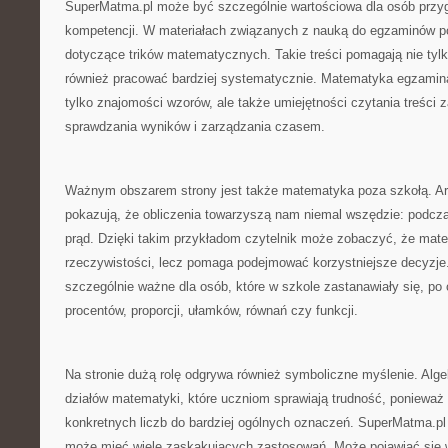
SuperMatma.pl może być szczególnie wartościowa dla osób przyg
kompetencji. W materiałach związanych z nauką do egzaminów po
dotyczące trików matematycznych. Takie treści pomagają nie tylk
również pracować bardziej systematycznie. Matematyka egzami
tylko znajomości wzorów, ale także umiejętności czytania treści 
sprawdzania wyników i zarządzania czasem.
Ważnym obszarem strony jest także matematyka poza szkołą. Art
pokazują, że obliczenia towarzyszą nam niemal wszędzie: podcz
prąd. Dzięki takim przykładom czytelnik może zobaczyć, że mate
rzeczywistości, lecz pomaga podejmować korzystniejsze decyzje.
szczególnie ważne dla osób, które w szkole zastanawiały się, po 
procentów, proporcji, ułamków, równań czy funkcji.
Na stronie dużą rolę odgrywa również symboliczne myślenie. Alg
działów matematyki, które uczniom sprawiają trudność, ponieważ
konkretnych liczb do bardziej ogólnych oznaczeń. SuperMatma.pl 
może mieć wiele zaskakujących zastosowań. Może pojawiać się w 