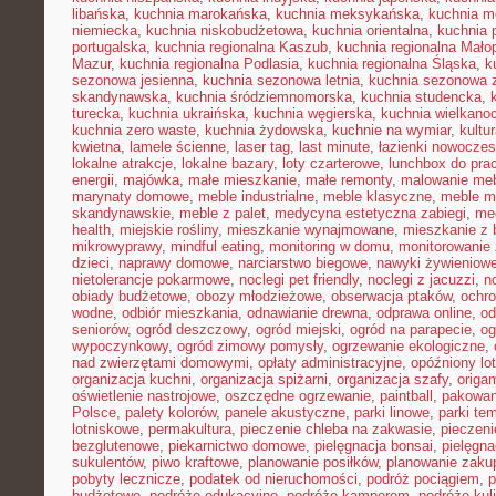
libańska
,
kuchnia marokańska
,
kuchnia meksykańska
,
kuchnia m
niemiecka
,
kuchnia niskobudżetowa
,
kuchnia orientalna
,
kuchnia 
portugalska
,
kuchnia regionalna Kaszub
,
kuchnia regionalna Małop
Mazur
,
kuchnia regionalna Podlasia
,
kuchnia regionalna Śląska
,
k
sezonowa jesienna
,
kuchnia sezonowa letnia
,
kuchnia sezonowa 
skandynawska
,
kuchnia śródziemnomorska
,
kuchnia studencka
,
turecka
,
kuchnia ukraińska
,
kuchnia węgierska
,
kuchnia wielkano
kuchnia zero waste
,
kuchnia żydowska
,
kuchnie na wymiar
,
kultu
kwietna
,
lamele ścienne
,
laser tag
,
last minute
,
łazienki nowocze
lokalne atrakcje
,
lokalne bazary
,
loty czarterowe
,
lunchbox do pra
energii
,
majówka
,
małe mieszkanie
,
małe remonty
,
malowanie meb
marynaty domowe
,
meble industrialne
,
meble klasyczne
,
meble m
skandynawskie
,
meble z palet
,
medycyna estetyczna zabiegi
,
me
health
,
miejskie rośliny
,
mieszkanie wynajmowane
,
mieszkanie z
mikrowyprawy
,
mindful eating
,
monitoring w domu
,
monitorowanie
dzieci
,
naprawy domowe
,
narciarstwo biegowe
,
nawyki żywieniow
nietolerancje pokarmowe
,
noclegi pet friendly
,
noclegi z jacuzzi
,
n
obiady budżetowe
,
obozy młodzieżowe
,
obserwacja ptaków
,
ochr
wodne
,
odbiór mieszkania
,
odnawianie drewna
,
odprawa online
,
od
seniorów
,
ogród deszczowy
,
ogród miejski
,
ogród na parapecie
,
og
wypoczynkowy
,
ogród zimowy pomysły
,
ogrzewanie ekologiczne
,
nad zwierzętami domowymi
,
opłaty administracyjne
,
opóźniony lot
organizacja kuchni
,
organizacja spiżarni
,
organizacja szafy
,
origa
oświetlenie nastrojowe
,
oszczędne ogrzewanie
,
paintball
,
pakowan
Polsce
,
palety kolorów
,
panele akustyczne
,
parki linowe
,
parki te
lotniskowe
,
permakultura
,
pieczenie chleba na zakwasie
,
pieczeni
bezglutenowe
,
piekarnictwo domowe
,
pielęgnacja bonsai
,
pielęgna
sukulentów
,
piwo kraftowe
,
planowanie posiłków
,
planowanie zaku
pobyty lecznicze
,
podatek od nieruchomości
,
podróż pociągiem
,
p
budżetowe
,
podróże edukacyjne
,
podróże kamperem
,
podróże kul