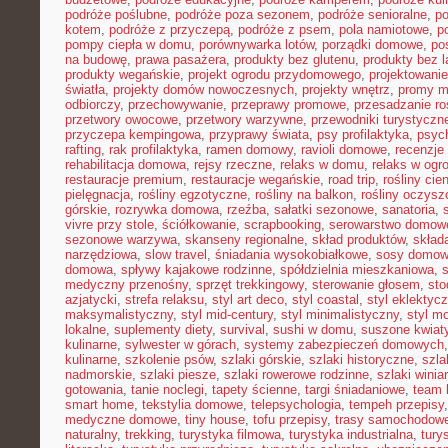
podróże poślubne
,
podróże poza sezonem
,
podróże senioralne
,
po
kotem
,
podróże z przyczepą
,
podróże z psem
,
pola namiotowe
,
p
pompy ciepła w domu
,
porównywarka lotów
,
porządki domowe
,
pos
na budowę
,
prawa pasażera
,
produkty bez glutenu
,
produkty bez l
produkty wegańskie
,
projekt ogrodu przydomowego
,
projektowani
światła
,
projekty domów nowoczesnych
,
projekty wnętrz
,
promy m
odbiorczy
,
przechowywanie
,
przeprawy promowe
,
przesadzanie ro
przetwory owocowe
,
przetwory warzywne
,
przewodniki turystyczn
przyczepa kempingowa
,
przyprawy świata
,
psy profilaktyka
,
psyc
rafting
,
rak profilaktyka
,
ramen domowy
,
ravioli domowe
,
recenzje 
rehabilitacja domowa
,
rejsy rzeczne
,
relaks w domu
,
relaks w ogr
restauracje premium
,
restauracje wegańskie
,
road trip
,
rośliny cie
pielęgnacja
,
rośliny egzotyczne
,
rośliny na balkon
,
rośliny oczysz
górskie
,
rozrywka domowa
,
rzeźba
,
sałatki sezonowe
,
sanatoria
,
vivre przy stole
,
ściółkowanie
,
scrapbooking
,
serowarstwo domow
sezonowe warzywa
,
skanseny regionalne
,
skład produktów
,
skład
narzędziowa
,
slow travel
,
śniadania wysokobiałkowe
,
sosy domo
domowa
,
spływy kajakowe rodzinne
,
spółdzielnia mieszkaniowa
,
medyczny przenośny
,
sprzęt trekkingowy
,
sterowanie głosem
,
sto
azjatycki
,
strefa relaksu
,
styl art deco
,
styl coastal
,
styl eklektyc
maksymalistyczny
,
styl mid-century
,
styl minimalistyczny
,
styl m
lokalne
,
suplementy diety
,
survival
,
sushi w domu
,
suszone kwiat
kulinarne
,
sylwester w górach
,
systemy zabezpieczeń domowych
kulinarne
,
szkolenie psów
,
szlaki górskie
,
szlaki historyczne
,
szla
nadmorskie
,
szlaki piesze
,
szlaki rowerowe rodzinne
,
szlaki winia
gotowania
,
tanie noclegi
,
tapety ścienne
,
targi śniadaniowe
,
team 
smart home
,
tekstylia domowe
,
telepsychologia
,
tempeh przepisy
medyczne domowe
,
tiny house
,
tofu przepisy
,
trasy samochodow
naturalny
,
trekking
,
turystyka filmowa
,
turystyka industrialna
,
tury