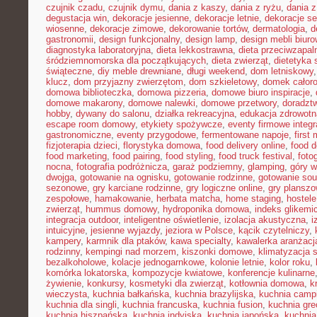
czujnik czadu
,
czujnik dymu
,
dania z kaszy
,
dania z ryżu
,
dania 
degustacja win
,
dekoracje jesienne
,
dekoracje letnie
,
dekoracje s
wiosenne
,
dekoracje zimowe
,
dekorowanie tortów
,
dermatologia
,
d
gastronomii
,
design funkcjonalny
,
design lamp
,
design mebli biur
diagnostyka laboratoryjna
,
dieta lekkostrawna
,
dieta przeciwzapal
śródziemnomorska dla początkujących
,
dieta zwierząt
,
dietetyka 
świąteczne
,
diy meble drewniane
,
długi weekend
,
dom letniskowy
klucz
,
dom przyjazny zwierzętom
,
dom szkieletowy
,
domek całor
domowa biblioteczka
,
domowa pizzeria
,
domowe biuro inspiracje
,
domowe makarony
,
domowe nalewki
,
domowe przetwory
,
doradzt
hobby
,
dywany do salonu
,
działka rekreacyjna
,
edukacja zdrowotn
escape room domowy
,
etykiety spożywcze
,
eventy firmowe integr
gastronomiczne
,
eventy przygodowe
,
fermentowane napoje
,
first
fizjoterapia dzieci
,
florystyka domowa
,
food delivery online
,
food d
food marketing
,
food pairing
,
food styling
,
food truck festival
,
foto
nocna
,
fotografia podróżnicza
,
garaż podziemny
,
glamping
,
góry w
dwojga
,
gotowanie na ognisku
,
gotowanie rodzinne
,
gotowanie sou
sezonowe
,
gry karciane rodzinne
,
gry logiczne online
,
gry planszo
zespołowe
,
hamakowanie
,
herbata matcha
,
home staging
,
hostele
zwierząt
,
hummus domowy
,
hydroponika domowa
,
indeks glikemi
integracja outdoor
,
inteligentne oświetlenie
,
izolacja akustyczna
,
i
intuicyjne
,
jesienne wyjazdy
,
jeziora w Polsce
,
kącik czytelniczy
,
kampery
,
karmnik dla ptaków
,
kawa specialty
,
kawalerka aranżacj
rodzinny
,
kempingi nad morzem
,
kiszonki domowe
,
klimatyzacja 
bezalkoholowe
,
kolacje jednogarnkowe
,
kolonie letnie
,
kolor roku
,
komórka lokatorska
,
kompozycje kwiatowe
,
konferencje kulinarne
żywienie
,
konkursy
,
kosmetyki dla zwierząt
,
kotłownia domowa
,
k
wieczysta
,
kuchnia bałkańska
,
kuchnia brazylijska
,
kuchnia camp
kuchnia dla singli
,
kuchnia francuska
,
kuchnia fusion
,
kuchnia gr
kuchnia hiszpańska
,
kuchnia indyjska
,
kuchnia japońska
,
kuchnia