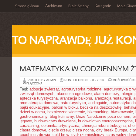
Archiwum
Kategorie
Strona główna
Białe Ściany
Moja Głow
TO NAPRAWDĘ JUŻ KO
MATEMATYKA W CODZIENNYM Ż
POSTED BY ADMIN
POSTED ON CZE - 8 - 2026
MOŻLIWOŚĆ K
WYŁĄCZONA
Tagi:
adopcje zwierząt
,
agroturystyka rodzinne
,
agroturystyka z 
zwierząt domowych
,
akcesoria ogrodowe
,
alarm domowy
,
alergie
apteczka turystyczna
,
aranżacja balkonu
,
aranżacja restauracji
,
a
aromaterapia domowa
,
astroturystyka
,
audioguide
,
automatyka d
bajki edukacyjne
,
balkon w bloku
,
beczka na deszczówkę
,
behawi
dzieci w domu
,
bezpieczne wiercenie
,
bikepacking
,
biwakowanie
,
gastronomiczny
,
blog kulinarny
,
Boże Narodzenie poza domem
,
b
lęgowe
,
budownictwo drewniane
,
budownictwo energooszczędne
,
caravaning
,
ceramika artystyczna
,
chirurgia rekonstrukcyjna
,
chor
ciasta domowe
,
cięcie drzew
,
cisza nocna
,
city break Europa
,
cit
coaching zdrowia
,
cold brew
,
cydr rzemieślniczy
,
czas wolny doro