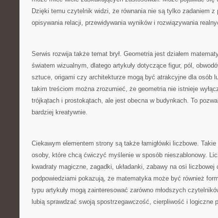
Dzięki temu czytelnik widzi, że równania nie są tylko zadaniem 
opisywania relacji, przewidywania wyników i rozwiązywania realn
Serwis rozwija także temat brył. Geometria jest działem matematy
światem wizualnym, dlatego artykuły dotyczące figur, pól, obwodów,
sztuce, origami czy architekturze mogą być atrakcyjne dla osób lu
takim treściom można zrozumieć, że geometria nie istnieje wyłąc
trójkątach i prostokątach, ale jest obecna w budynkach. To pozw
bardziej kreatywnie.
Ciekawym elementem strony są także łamigłówki liczbowe. Takie 
osoby, które chcą ćwiczyć myślenie w sposób nieszablonowy. Licz
kwadraty magiczne, zagadki, układanki, zabawy na osi liczbowej 
podpowiedziami pokazują, że matematyka może być również form
typu artykuły mogą zainteresować zarówno młodszych czytelników,
lubią sprawdzać swoją spostrzegawczość, cierpliwość i logiczne 