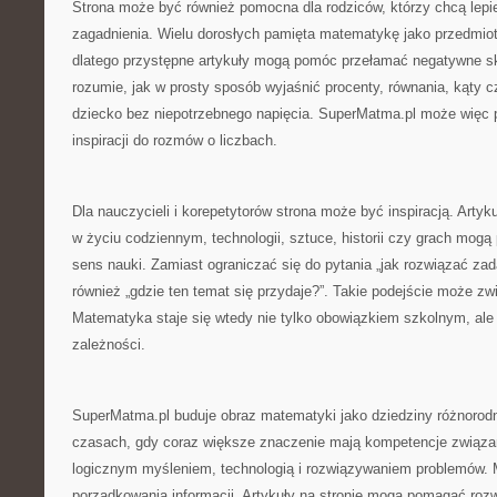
Strona może być również pomocna dla rodziców, którzy chcą lepi
zagadnienia. Wielu dorosłych pamięta matematykę jako przedmiot 
dlatego przystępne artykuły mogą pomóc przełamać negatywne sk
rozumie, jak w prosty sposób wyjaśnić procenty, równania, kąty cz
dziecko bez niepotrzebnego napięcia. SuperMatma.pl może więc pe
inspiracji do rozmów o liczbach.
Dla nauczycieli i korepetytorów strona może być inspiracją. Art
w życiu codziennym, technologii, sztuce, historii czy grach mo
sens nauki. Zamiast ograniczać się do pytania „jak rozwiązać z
również „gdzie ten temat się przydaje?”. Takie podejście może z
Matematyka staje się wtedy nie tylko obowiązkiem szkolnym, al
zależności.
SuperMatma.pl buduje obraz matematyki jako dziedziny różnorod
czasach, gdy coraz większe znaczenie mają kompetencje związan
logicznym myśleniem, technologią i rozwiązywaniem problemów.
porządkowania informacji. Artykuły na stronie mogą pomagać rozwi