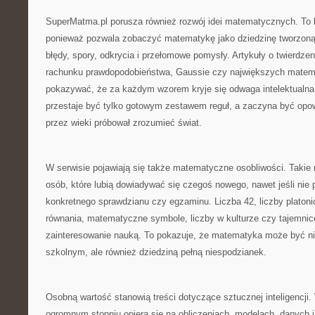
SuperMatma.pl porusza również rozwój idei matematycznych. To 
ponieważ pozwala zobaczyć matematykę jako dziedzinę tworzoną p
błędy, spory, odkrycia i przełomowe pomysły. Artykuły o twierdzeni
rachunku prawdopodobieństwa, Gaussie czy największych mate
pokazywać, że za każdym wzorem kryje się odwaga intelektualn
przestaje być tylko gotowym zestawem reguł, a zaczyna być opow
przez wieki próbował zrozumieć świat.
W serwisie pojawiają się także matematyczne osobliwości. Takie m
osób, które lubią dowiadywać się czegoś nowego, nawet jeśli nie 
konkretnego sprawdzianu czy egzaminu. Liczba 42, liczby platonic
równania, matematyczne symbole, liczby w kulturze czy tajemn
zainteresowanie nauką. To pokazuje, że matematyka może być ni
szkolnym, ale również dziedziną pełną niespodzianek.
Osobną wartość stanowią treści dotyczące sztucznej inteligencji
ogromnym stopniu opiera się na obliczeniach, modelach, danych i