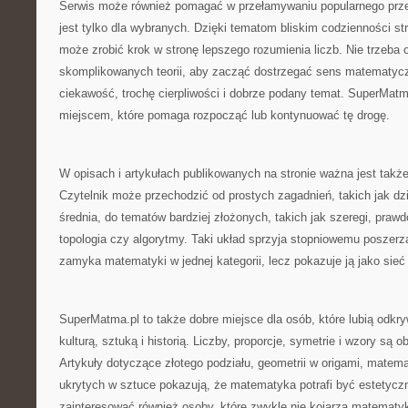
Serwis może również pomagać w przełamywaniu popularnego prz
jest tylko dla wybranych. Dzięki tematom bliskim codzienności s
może zrobić krok w stronę lepszego rozumienia liczb. Nie trzeba 
skomplikowanych teorii, aby zacząć dostrzegać sens matematyc
ciekawość, trochę cierpliwości i dobrze podany temat. SuperMat
miejscem, które pomaga rozpocząć lub kontynuować tę drogę.
W opisach i artykułach publikowanych na stronie ważna jest takż
Czytelnik może przechodzić od prostych zagadnień, takich jak dzie
średnia, do tematów bardziej złożonych, takich jak szeregi, prawd
topologia czy algorytmy. Taki układ sprzyja stopniowemu poszerza
zamyka matematyki w jednej kategorii, lecz pokazuje ją jako sieć
SuperMatma.pl to także dobre miejsce dla osób, które lubią odkr
kulturą, sztuką i historią. Liczby, proporcje, symetrie i wzory są 
Artykuły dotyczące złotego podziału, geometrii w origami, matemat
ukrytych w sztuce pokazują, że matematyka potrafi być estetycz
zainteresować również osoby, które zwykle nie kojarzą matematyk