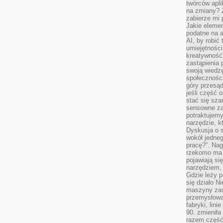
twórców apli
na zmiany? 
zabierze mi 
Jakie elemen
podatne na 
AI, by robić 
umiejętności
kreatywność)
zastąpienia
swoją wiedzę
społeczności
góry przesąd
jeśli część 
stać się sza
sensowne za
potraktujemy
narzędzie, k
Dyskusja o s
wokół jedneg
pracę?”. Nag
rzekomo ma z
pojawiają się
narzędziem, 
Gdzie leży p
się działo N
maszyny zas
przemysłowa
fabryki, lini
90. zmieniła
razem część 