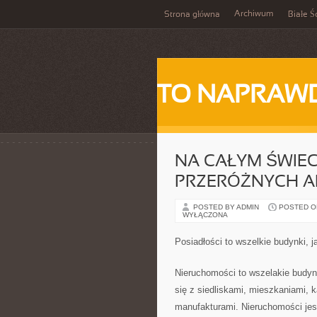
Archiwum
Strona główna
Białe Ś
TO NAPRAWD
NA CAŁYM ŚWIEC
PRZERÓŻNYCH 
POSTED BY ADMIN
POSTED ON
WYŁĄCZONA
Posiadłości to wszelkie budynki,
Nieruchomości to wszelakie budyn
się z siedliskami, mieszkaniami, 
manufakturami. Nieruchomości je