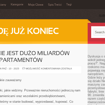
Kategorie
Tagi
ciany
Moja Głowa
Spis Treści
SUB
Ę JUŻ KONIEC
IE JEST DUŻO MILIARDÓW
Dyskusja o s
APARTAMENTÓW
wokół jedneg
pracę?”. Nag
rzekomo ma z
NA
 PAŹ - 10 - 2025
MOŻLIWOŚĆ KOMENTOWANIA
ZOSTAŁA
pojawiają się
CAŁYM
ŚWIECIE
narzędziem, 
JEST
Gdzie leży p
DUŻO
 jakie zauważamy
się działo N
MILIARDÓW
PRZERÓŻNYCH
maszyny zas
APARTAMENTÓW
przemysłowa
ki, jakie widzimy. Przeważnie nieruchomości jednoczą nam
fabryki, lini
90. zmieniła
kamienicami oraz wszelakimi przedsiębiorstwami,
razem część 
steśmy w stanie budować, wyprzedawać, kupować. Co
równocześni