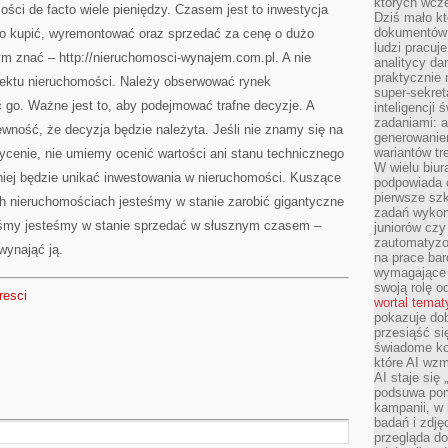
których wcze
ości de facto wiele pieniędzy. Czasem jest to inwestycja
Dziś mało kt
dokumentów 
no kupić, wyremontować oraz sprzedać za cenę o dużo
ludzi pracuje
ym znać – http://nieruchomosci-wynajem.com.pl. A nie
analitycy da
praktycznie n
ktu nieruchomości. Należy obserwować rynek
super-sekre
 go. Ważne jest to, aby podejmować trafne decyzje. A
inteligencji
zadaniami: a
wność, że decyzja będzie należyta. Jeśli nie znamy się na
generowani
wariantów t
ycenie, nie umiemy ocenić wartości ani stanu technicznego
W wielu biura
iej będzie unikać inwestowania w nieruchomości. Kuszące
podpowiada o
pierwsze szk
ch nieruchomościach jesteśmy w stanie zarobić gigantyczne
zadań wykon
liśmy jesteśmy w stanie sprzedać w słusznym czasem –
juniorów cz
zautomatyzo
wynająć ją.
na prace bar
wymagające e
swoją rolę o
resci
wortal tema
pokazuje dob
przesiąść si
świadome kor
które AI wzm
AI staje się
podsuwa pomy
kampanii, w
badań i zdję
przegląda d