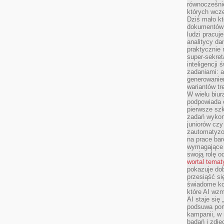
równocześni
których wcze
Dziś mało kt
dokumentów 
ludzi pracuje
analitycy da
praktycznie n
super-sekre
inteligencji
zadaniami: a
generowani
wariantów t
W wielu biura
podpowiada o
pierwsze szk
zadań wykon
juniorów cz
zautomatyzo
na prace bar
wymagające e
swoją rolę o
wortal tema
pokazuje dob
przesiąść si
świadome kor
które AI wzm
AI staje się
podsuwa pomy
kampanii, w
badań i zdję