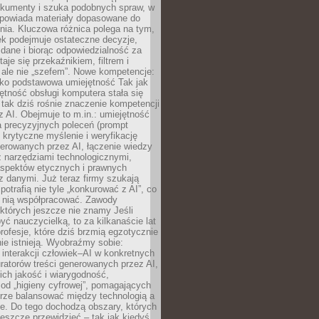
okumenty i szuka podobnych spraw, w
dpowiada materiały dopasowane do
nia. Kluczowa różnica polega na tym,
ek podejmuje ostateczne decyzje,
c dane i biorąc odpowiedzialność za
staje się przekaźnikiem, filtrem i
 ale nie „szefem”. Nowe kompetencje:
ako podstawowa umiejętność Tak jak
ętność obsługi komputera stała się
tak dziś rośnie znaczenie kompetencji
 AI. Obejmuje to m.in.: umiejętność
a precyzyjnych poleceń (prompt
, krytyczne myślenie i weryfikację
erowanych przez AI, łączenie wiedzy
 narzędziami technologicznymi,
aspektów etycznych i prawnych
 danymi. Już teraz firmy szukają
 potrafią nie tyle „konkurować z AI”, co
z nią współpracować. Zawody
 których jeszcze nie znamy Jeśli
być nauczycielką, to za kilkanaście lat
profesje, które dziś brzmią egzotycznie
nie istnieją. Wyobraźmy sobie:
 interakcji człowiek–AI w konkretnych
ratorów treści generowanych przez AI,
ich jakość i wiarygodność,
 od „higieny cyfrowej”, pomagających
rze balansować między technologią a
ne. Do tego dochodzą obszary, których
eszcze przewidzieć – tak jak kiedyś