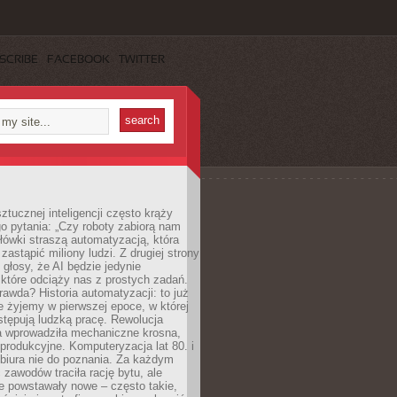
SCRIBE
FACEBOOK
TWITTER
ztucznej inteligencji często krąży
o pytania: „Czy roboty zabiorą nam
łówki straszą automatyzacją, która
astąpić miliony ludzi. Z drugiej strony
 głosy, że AI będzie jedynie
które odciąży nas z prostych zadań.
rawda? Historia automatyzacji: to już
ie żyjemy w pierwszej epoce, w której
tępują ludzką pracę. Rewolucja
 wprowadziła mechaniczne krosna,
e produkcyjne. Komputeryzacja lat 80. i
 biura nie do poznania. Za każdym
zawodów traciła rację bytu, ale
e powstawały nowe – często takie,