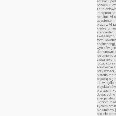
edukacji po
poziomu ucz
że to człowi
interpretują
rezultat. AI 
asystentem,
praca z AI j
kiedyś umiej
standardem, 
związanych z
formułowani
engineering)
wyników gen
domenowej z
rozumienie 
związanych z
ludzi, którzy
efektywnie 
przyszłości,
historia ma 
pojawią się 
lub w ogóle 
projektantów
branżach, ku
dbających o 
specjalistów
ludziom mąd
życiem offli
nie umiemy j
nikt nie prz