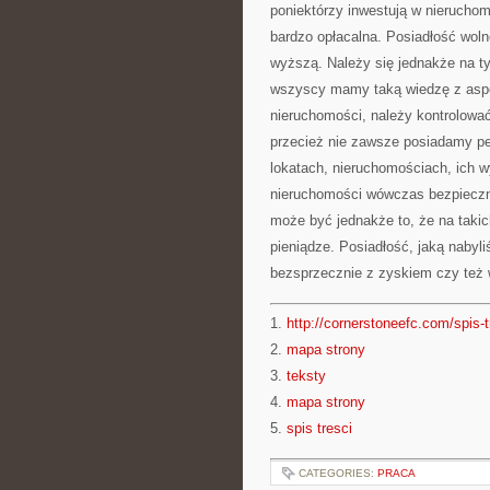
poniektórzy inwestują w nieruchom
bardzo opłacalna. Posiadłość wol
wyższą. Należy się jednakże na t
wszyscy mamy taką wiedzę z aspe
nieruchomości, należy kontrolować
przecież nie zawsze posiadamy pe
lokatach, nieruchomościach, ich w
nieruchomości wówczas bezpieczn
może być jednakże to, że na taki
pieniądze. Posiadłość, jaką naby
bezsprzecznie z zyskiem czy też 
1.
http://cornerstoneefc.com/spis-t
2.
mapa strony
3.
teksty
4.
mapa strony
5.
spis tresci
CATEGORIES:
PRACA