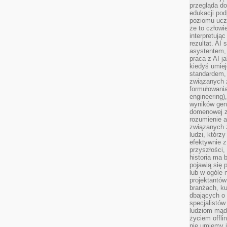
przegląda d
edukacji po
poziomu ucz
że to człowi
interpretują
rezultat. AI 
asystentem,
praca z AI j
kiedyś umiej
standardem, 
związanych z
formułowani
engineering)
wyników gen
domenowej z
rozumienie 
związanych z
ludzi, którzy
efektywnie 
przyszłości,
historia ma 
pojawią się 
lub w ogóle 
projektantów
branżach, ku
dbających o 
specjalistów
ludziom mąd
życiem offli
nie umiemy j