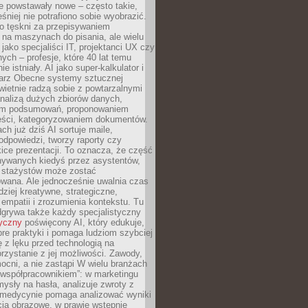
e powstawały nowe – często takie,
śniej nie potrafiono sobie wyobrazić.
o tęskni za przepisywaniem
na maszynach do pisania, ale wielu
 jako specjaliści IT, projektanci UX czy
nych – profesje, które 40 lat temu
ie istniały. AI jako super-kalkulator i
tarz Obecne systemy sztucznej
 świetnie radzą sobie z powtarzalnymi
nalizą dużych zbiorów danych,
em podsumowań, proponowaniem
reści, kategoryzowaniem dokumentów.
ch już dziś AI sortuje maile,
dpowiedzi, tworzy raporty czy
ice prezentacji. To oznacza, że część
ywanych kiedyś przez asystentów,
y stażystów może zostać
wana. Ale jednocześnie uwalnia czas
dziej kreatywne, strategiczne,
mpatii i zrozumienia kontekstu. Tu
dgrywa także każdy specjalistyczny
tyczny
poświęcony AI, który edukuje,
re praktyki i pomaga ludziom szybciej
ę z lęku przed technologią na
zystanie z jej możliwości. Zawody,
ocni, a nie zastąpi W wielu branżach
 „współpracownikiem”: w marketingu
sły na hasła, analizuje zwroty z
 medycynie pomaga analizować wyniki
cia obrazowe, w prawie wstępnie