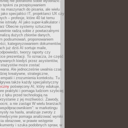
śniej nie potrafiono sobie wyobrazić.
o tęskni za przepisywaniem
na maszynach do pisania, ale wielu
 jako specjaliści IT, projektanci UX czy
nych – profesje, które 40 lat temu
ie istniały. AI jako super-kalkulator i
tarz Obecne systemy sztucznej
 świetnie radzą sobie z powtarzalnymi
nalizą dużych zbiorów danych,
em podsumowań, proponowaniem
reści, kategoryzowaniem dokumentów.
ch już dziś AI sortuje maile,
dpowiedzi, tworzy raporty czy
ice prezentacji. To oznacza, że część
ywanych kiedyś przez asystentów,
y stażystów może zostać
wana. Ale jednocześnie uwalnia czas
dziej kreatywne, strategiczne,
mpatii i zrozumienia kontekstu. Tu
dgrywa także każdy specjalistyczny
tyczny
poświęcony AI, który edukuje,
re praktyki i pomaga ludziom szybciej
ę z lęku przed technologią na
zystanie z jej możliwości. Zawody,
ocni, a nie zastąpi W wielu branżach
 „współpracownikiem”: w marketingu
sły na hasła, analizuje zwroty z
 medycynie pomaga analizować wyniki
cia obrazowe, w prawie wstępnie
okumenty i szuka podobnych spraw, w