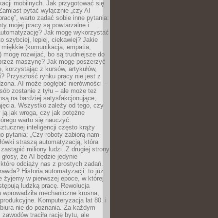
kacji mobilnych. Jak przygotować się
Zamiast pytać wyłącznie „czy AI
pracę”, warto zadać sobie inne pytania:
ty mojej pracy są powtarzalne i
automatyzację? Jak mogę wykorzystać
to szybciej, lepiej, ciekawiej? Jakie
 miękkie (komunikacja, empatia,
 mogę rozwijać, bo są trudniejsze do
 przez maszynę? Jak mogę poszerzyć
, korzystając z kursów, artykułów,
? Przyszłość rynku pracy nie jest z
zona. AI może pogłębić nierówności –
osób zostanie z tyłu – ale może też
nsą na bardziej satysfakcjonujące,
jęcia. Wszystko zależy od tego, czy
 ją jak wroga, czy jak potężne
tórego warto się nauczyć.
ztucznej inteligencji często krąży
o pytania: „Czy roboty zabiorą nam
łówki straszą automatyzacją, która
astąpić miliony ludzi. Z drugiej strony
 głosy, że AI będzie jedynie
które odciąży nas z prostych zadań.
rawda? Historia automatyzacji: to już
ie żyjemy w pierwszej epoce, w której
tępują ludzką pracę. Rewolucja
 wprowadziła mechaniczne krosna,
e produkcyjne. Komputeryzacja lat 80. i
 biura nie do poznania. Za każdym
zawodów traciła rację bytu, ale