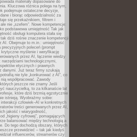
dpowiada materiały dopasowane do
nia. Kluczowa różnica polega na tym,
ek podejmuje ostateczne decyzje,
c dane i biorąc odpowiedzialność za
staje się przekaźnikiem, filtrem i
 ale nie „szefem”. Nowe kompetencje:
ako podstawowa umiejętność Tak jak
ętność obsługi komputera stała się
tak dziś rośnie znaczenie kompetencji
 AI. Obejmuje to m.in.: umiejętność
a precyzyjnych poleceń (prompt
, krytyczne myślenie i weryfikację
erowanych przez AI, łączenie wiedzy
 narzędziami technologicznymi,
aspektów etycznych i prawnych
 danymi. Już teraz firmy szukają
 potrafią nie tyle „konkurować z AI”, co
z nią współpracować. Zawody
 których jeszcze nie znamy Jeśli
być nauczycielką, to za kilkanaście lat
profesje, które dziś brzmią egzotycznie
nie istnieją. Wyobraźmy sobie:
 interakcji człowiek–AI w konkretnych
ratorów treści generowanych przez AI,
ich jakość i wiarygodność,
 od „higieny cyfrowej”, pomagających
rze balansować między technologią a
ne. Do tego dochodzą obszary, których
eszcze przewidzieć – tak jak kiedyś
ewidział influencerów, streamerów czy