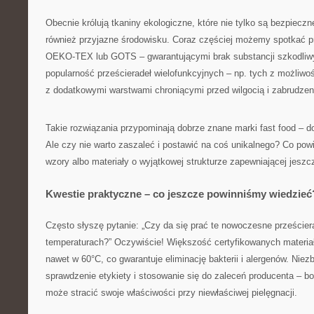
Obecnie królują tkaniny ekologiczne, które nie tylko są bezpieczn
również przyjazne środowisku. Coraz częściej możemy spotkać pr
OEKO-TEX lub GOTS – gwarantującymi brak substancji szkodliw
popularność prześcieradeł wielofunkcyjnych – np. tych z możliwoś
z dodatkowymi warstwami chroniącymi przed wilgocią i zabrudzen
Takie rozwiązania przypominają dobrze znane marki fast food – d
Ale czy nie warto zaszaleć i postawić na coś unikalnego? Co po
wzory albo materiały o wyjątkowej strukturze zapewniającej jeszc
Kwestie praktyczne – co jeszcze powinniśmy wiedzieć
Często słyszę pytanie: „Czy da się prać te nowoczesne przeście
temperaturach?” Oczywiście! Większość certyfikowanych materiał
nawet w 60°C, co gwarantuje eliminację bakterii i alergenów. Niez
sprawdzenie etykiety i stosowanie się do zaleceń producenta – b
może stracić swoje właściwości przy niewłaściwej pielęgnacji.