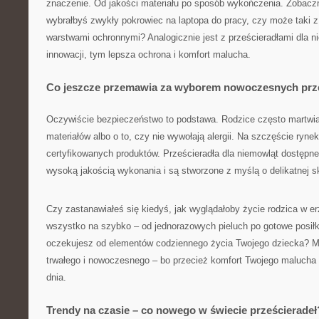
znaczenie. Od jakości materiału po sposób wykończenia. Zobaczm
wybrałbyś zwykły pokrowiec na laptopa do pracy, czy może taki z 
warstwami ochronnymi? Analogicznie jest z prześcieradłami dla n
innowacji, tym lepsza ochrona i komfort malucha.
Co jeszcze przemawia za wyborem nowoczesnych prze
Oczywiście bezpieczeństwo to podstawa. Rodzice często martwi
materiałów albo o to, czy nie wywołają alergii. Na szczęście rynek
certyfikowanych produktów. Prześcieradła dla niemowląt dostępne 
wysoką jakością wykonania i są stworzone z myślą o delikatnej 
Czy zastanawiałeś się kiedyś, jak wyglądałoby życie rodzica w er
wszystko na szybko – od jednorazowych pieluch po gotowe posiłki
oczekujesz od elementów codziennego życia Twojego dziecka? M
trwałego i nowoczesnego – bo przecież komfort Twojego malucha
dnia.
Trendy na czasie – co nowego w świecie prześcieradeł