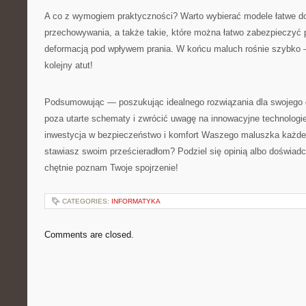
A co z wymogiem praktyczności? Warto wybierać modele łatwe do
przechowywania, a także takie, które można łatwo zabezpieczyć 
deformacją pod wpływem prania. W końcu maluch rośnie szybko –
kolejny atut!
Podsumowując — poszukując idealnego rozwiązania dla swojego d
poza utarte schematy i zwrócić uwagę na innowacyjne technologie 
inwestycja w bezpieczeństwo i komfort Waszego maluszka każdego
stawiasz swoim prześcieradłom? Podziel się opinią albo doświ
chętnie poznam Twoje spojrzenie!
CATEGORIES:
INFORMATYKA
Comments are closed.