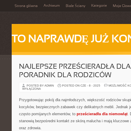
Archiwum
Kategorie
Strona główna
Białe Ściany
Moja Głow
TO NAPRAWDĘ JUŻ KO
NAJLEPSZE PRZEŚCIERADŁA DLA
PORADNIK DLA RODZICÓW
POSTED BY ADMIN
POSTED ON CZE - 8 - 2025
MOŻLIWOŚĆ K
WYŁĄCZONA
Przygotowując pokój dla najmłodszych, większość rodziców skup
kocyków, bezpiecznych zabawek czy delikatnych mebli. Jednak j
często pomijanych elementów, to
prześcieradła dla niemowląt
.
stanowią bezpośredni kontakt ze skórą malucha i mają kluczowe 
oraz zdrowia.