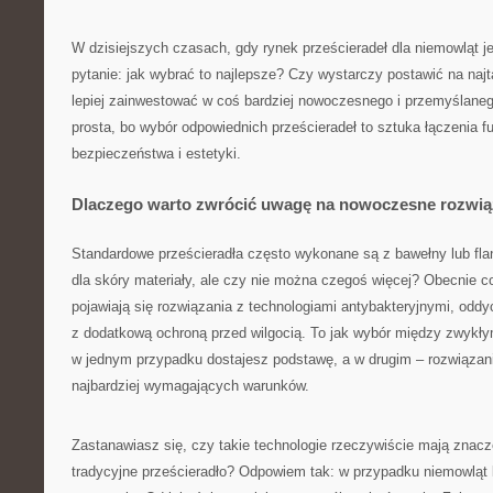
W dzisiejszych czasach, gdy rynek prześcieradeł dla niemowląt je
pytanie: jak wybrać to najlepsze? Czy wystarczy postawić na naj
lepiej zainwestować w coś bardziej nowoczesnego i przemyślaneg
prosta, bo wybór odpowiednich prześcieradeł to sztuka łączenia f
bezpieczeństwa i estetyki.
Dlaczego warto zwrócić uwagę na nowoczesne rozwią
Standardowe prześcieradła często wykonane są z bawełny lub flane
dla skóry materiały, ale czy nie można czegoś więcej? Obecnie c
pojawiają się rozwiązania z technologiami antybakteryjnymi, odd
z dodatkową ochroną przed wilgocią. To jak wybór między zwyk
w jednym przypadku dostajesz podstawę, a w drugim – rozwiąza
najbardziej wymagających warunków.
Zastanawiasz się, czy takie technologie rzeczywiście mają znac
tradycyjne prześcieradło? Odpowiem tak: w przypadku niemowląt