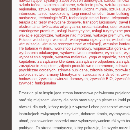
nawadniające
,
systemy zabezpieczeń domowych
,
szkoła filmowa 
szkoła tańca
,
szkolenia kulinarne
,
szkolenie psów
,
sztuka gotowa
regionalna
,
sztuka negocjacji
,
sztuka uliczna murale
,
sztuka uży
internecie
,
taniec nowoczesny
,
targi nieruchomości
,
team building
medyczna
,
technologie AGD
,
technologie smart home
,
teleporady
terapia par
,
testy medyczne domowe
,
transport luksusowy
,
travel 
ekstremalna
,
twórczość artystyczna
,
uroda naturalna
,
user experi
cateringowe premium
,
usługi inwestycyjne
,
usługi turystyczne pr
wakacje egzotyczne
,
wakacje nad morzem
,
wakacje premium
,
wa
Polsce
,
webdesign
,
wernisaż
,
weterynaria egzotyczna
,
wideofilm
wirtualizacja
,
wirtualna rzeczywistość w edukacji
,
wirtualne konfer
life balance w domu
,
workshop survivalowy
,
wspinaczka górska
,
w
wydarzenia edukacyjne
,
wydawnictwo internetowe
,
wynalazki
,
wyp
wyposażenie ogrodu
,
wystawa malarska
,
yoga w ogrodzie
,
zarząd
kapitałem
,
zarządzanie klientami
,
zarządzanie odpadami
,
zarządz
zarządzanie zespołem
,
zdjęcia produktowe e-commerce
,
zdrowie 
psychiczne dorosłych
,
zdrowie publiczne
,
zdrowie skóry
,
zdrowie 
ziołolecznictwo
,
zmiany klimatyczne
,
zwiedzanie z dziećmi
,
zwie
hodowlane
,
żywienie zwierząt domowych
,
żywność BIO
,
żywność 
żywność funkcjonalna
Proszkic.pl to inspirująca strona internetowa poświęcona projekt
stać się miejscem wiedzy dla osób stawiających pierwsze kroki p
również dla tych, którzy mają już wprawę i chcą poszerzać warszt
instrukcjach związanych z szyciem, doborem tkanin, wykonywani
ubrań, poznawaniem narzędzi oraz wykorzystywaniem różnych tec
praktyce. To strona tematyczna, który pokazuje, że szycie może