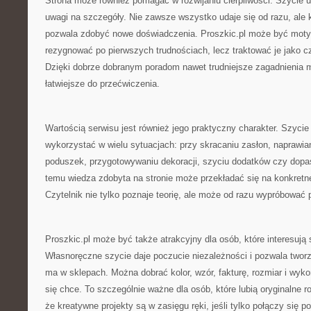
Strona może również pomagać w rozwijaniu cierpliwości. Szycie u
uwagi na szczegóły. Nie zawsze wszystko udaje się od razu, ale k
pozwala zdobyć nowe doświadczenia. Proszkic.pl może być motyw
rezygnować po pierwszych trudnościach, lecz traktować je jako 
Dzięki dobrze dobranym poradom nawet trudniejsze zagadnienia m
łatwiejsze do przećwiczenia.
Wartością serwisu jest również jego praktyczny charakter. Szycie
wykorzystać w wielu sytuacjach: przy skracaniu zasłon, naprawian
poduszek, przygotowywaniu dekoracji, szyciu dodatków czy dopa
temu wiedza zdobyta na stronie może przekładać się na konkretne 
Czytelnik nie tylko poznaje teorię, ale może od razu wypróbować 
Proszkic.pl może być także atrakcyjny dla osób, które interesują
Własnoręczne szycie daje poczucie niezależności i pozwala tworz
ma w sklepach. Można dobrać kolor, wzór, fakturę, rozmiar i wyko
się chce. To szczególnie ważne dla osób, które lubią oryginalne r
że kreatywne projekty są w zasięgu ręki, jeśli tylko połączy się p