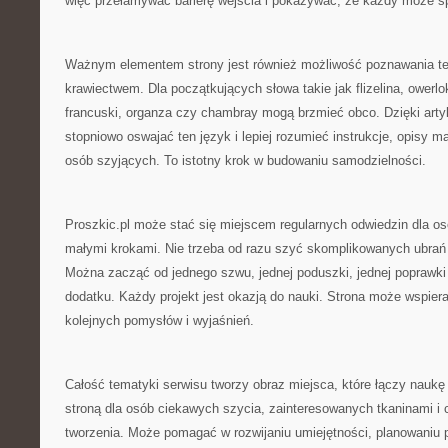
więc przełamywać barierę wejścia i pokazywać, że każdy może s
Ważnym elementem strony jest również możliwość poznawania te
krawiectwem. Dla początkujących słowa takie jak flizelina, owerlo
francuski, organza czy chambray mogą brzmieć obco. Dzięki ar
stopniowo oswajać ten język i lepiej rozumieć instrukcje, opisy m
osób szyjących. To istotny krok w budowaniu samodzielności.
Proszkic.pl może stać się miejscem regularnych odwiedzin dla osó
małymi krokami. Nie trzeba od razu szyć skomplikowanych ubrań 
Można zacząć od jednego szwu, jednej poduszki, jednej poprawki
dodatku. Każdy projekt jest okazją do nauki. Strona może wspiera
kolejnych pomysłów i wyjaśnień.
Całość tematyki serwisu tworzy obraz miejsca, które łączy naukę t
stroną dla osób ciekawych szycia, zainteresowanych tkaninami i
tworzenia. Może pomagać w rozwijaniu umiejętności, planowaniu p