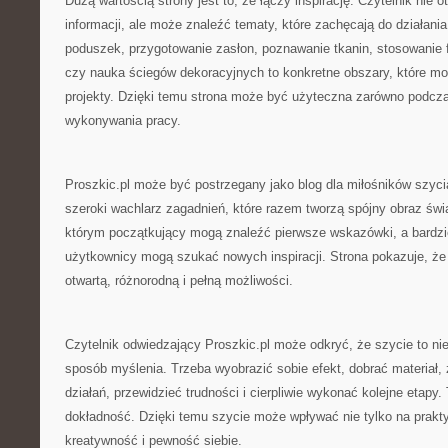
Dużą wartością strony jest to, że łączy inspirację. Czytelnik nie 
informacji, ale może znaleźć tematy, które zachęcają do działania
poduszek, przygotowanie zasłon, poznawanie tkanin, stosowanie fl
czy nauka ściegów dekoracyjnych to konkretne obszary, które m
projekty. Dzięki temu strona może być użyteczna zarówno podczas
wykonywania pracy.
Proszkic.pl może być postrzegany jako blog dla miłośników szyc
szeroki wachlarz zagadnień, które razem tworzą spójny obraz świ
którym początkujący mogą znaleźć pierwsze wskazówki, a bardz
użytkownicy mogą szukać nowych inspiracji. Strona pokazuje, że 
otwartą, różnorodną i pełną możliwości.
Czytelnik odwiedzający Proszkic.pl może odkryć, że szycie to nie 
sposób myślenia. Trzeba wyobrazić sobie efekt, dobrać materiał,
działań, przewidzieć trudności i cierpliwie wykonać kolejne etapy. 
dokładność. Dzięki temu szycie może wpływać nie tylko na prakty
kreatywność i pewność siebie.