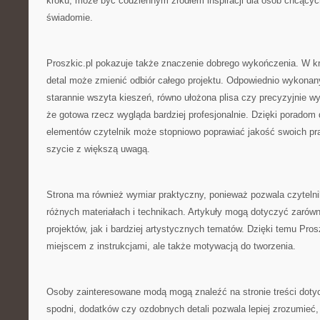
kroku, może być codziennym źródłem inspiracji dla osób chcących
świadomie.
Proszkic.pl pokazuje także znaczenie dobrego wykończenia. W k
detal może zmienić odbiór całego projektu. Odpowiednio wykonan
starannie wszyta kieszeń, równo ułożona plisa czy precyzyjnie w
że gotowa rzecz wygląda bardziej profesjonalnie. Dzięki poradom
elementów czytelnik może stopniowo poprawiać jakość swoich pra
szycie z większą uwagą.
Strona ma również wymiar praktyczny, ponieważ pozwala czyteln
różnych materiałach i technikach. Artykuły mogą dotyczyć zaró
projektów, jak i bardziej artystycznych tematów. Dzięki temu Prosz
miejscem z instrukcjami, ale także motywacją do tworzenia.
Osoby zainteresowane modą mogą znaleźć na stronie treści dotyc
spodni, dodatków czy ozdobnych detali pozwala lepiej zrozumieć, 