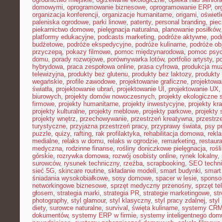
domowymi
,
oprogramowanie biznesowe
,
oprogramowanie ERP
,
or
organizacja konferencji
,
organizacje humanitarne
,
origami
,
oświet
paleniska ogrodowe
,
parki linowe
,
patenty
,
personal branding
,
piec
piekarnictwo domowe
,
pielęgnacja naturalna
,
planowanie posiłków
platformy edukacyjne
,
podcasts marketing
,
podróże aktywne
,
pod
budżetowe
,
podróże ekspedycyjne
,
podróże kulinarne
,
podróże o
przyczepą
,
pokazy filmowe
,
pomoc międzynarodowa
,
pomoc psyc
domu
,
porady rozwojowe
,
porównywarka lotów
,
portfolio artysty
,
p
hybrydowa
,
praca zespołowa online
,
prasa cyfrowa
,
produkcja mu
telewizyjna
,
produkty bez glutenu
,
produkty bez laktozy
,
produkty 
wegańskie
,
profile zawodowe
,
projektowanie graficzne
,
projektowa
światła
,
projektowanie ubrań
,
projektowanie UI
,
projektowanie UX
biurowych
,
projekty domów nowoczesnych
,
projekty ekologiczne 
firmowe
,
projekty humanitarne
,
projekty inwestycyjne
,
projekty kr
projekty kulturalne
,
projekty meblowe
,
projekty parkowe
,
projekty
projekty wnętrz
,
przechowywanie
,
przestrzeń kreatywna
,
przestrz
turystyczne
,
przyjazna przestrzeń pracy
,
przyprawy świata
,
psy pr
puzzle
,
quizy
,
rafting
,
rak profilaktyka
,
rehabilitacja domowa
,
rekl
medialne
,
relaks w domu
,
relaks w ogrodzie
,
remarketing
,
restaur
medyczna
,
rodzinne finanse
,
rośliny doniczkowe pielęgnacja
,
rośl
górskie
,
rozrywka domowa
,
rozwój osobisty online
,
rynek lokalny
,
surowców
,
rysunek techniczny
,
rzeźba
,
scrapbooking
,
SEO techn
sieć 5G
,
skincare routine
,
składanie modeli
,
smart budynki
,
smart
śniadania wysokobiałkowe
,
sosy domowe
,
spacer w lesie
,
sponso
networkingowe biznesowe
,
sprzęt medyczny przenośny
,
sprzęt te
głosem
,
strategia marki
,
strategia PR
,
strategie marketingowe
,
str
photography
,
styl glamour
,
styl klasyczny
,
styl pracy zdalnej
,
styl
diety
,
surowce naturalne
,
survival
,
święta kulinarne
,
systemy CRM
dokumentów
,
systemy ERP w firmie
,
systemy inteligentnego dom