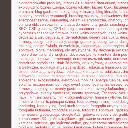
biodegradowalne produkty
,
biznes Azja
,
biznes data-driven
,
bizne
ekologiczny
,
biznes Europa
,
biznes lokalny
,
biznes USA
,
bizuter
premium
,
blog gastronomiczny
,
blog kulinarny
,
blog literacki
,
bran
osobisty
,
branding restauracji
,
branding wizualny
,
budownictwo dr
energooszczędne
,
caravaning
,
ceramika artystyczna
,
chatboty
,
ch
chmura obliczeniowa firmy
,
ciasta domowe
,
city guide
,
coaching z
SEO
,
CSR globalny
,
CSR strategie
,
customer experience
,
cyberb
cyberbezpieczeństwo firmowe
,
czas wolny dorosłych
,
czas wolny 
degustacja win
,
degustacje
,
dermatologia
,
desery bez cukru
,
desi
firmowy
,
design funkcjonalny
,
design graficzny
,
design lamp
,
desi
roślinny
,
design światła
,
dezynfekcja
,
diagnostyka laboratoryjna
,
d
sportowa
,
digital marketing
,
diy artystyczne
,
diy dekoracje świąte
meble drewniane
,
diy wnętrza
,
docelowe profile klientów
,
dom pod 
inspiracje
,
domowe fermentacje
,
domowe oszczędzanie
,
domowe 
doradztwo ogrodnicze
,
druk 3d hobby
,
druk cyfrowy
,
e-learning m
artystyczna
,
edukacja artystyczna dzieci
,
edukacja finansowa dor
dzieci
,
edukacja hybrydowa
,
edukacja klimatyczna
,
edukacja zdro
zdrowotna szkolna
,
ekologia miejska
,
ekologia społeczna
,
ekolog
społeczna
,
ekoturystyka
,
elektronika mobilna
,
energia cieplna
,
ene
solarna
,
escape room domowy
,
event video
,
eventy biznesowe
,
e
firmowe integracyjne
,
eventy gastronomiczne
,
eventy kulturalne
,
e
przygodowe
,
eventy społeczne
,
eventy sportowe
,
Facebook Ads
,
nauki
,
film animowany
,
film krótkometrażowy
,
finanse cyfrowe
,
fi
fitness w domu
,
fizjoterapia dzieci
,
food delivery online
,
food desi
marketing
,
food styling
,
food truck festival
,
fotografia artystyczna
fotografia kulinarna
,
fotografia ślubna
,
fotografia sportowa
,
gadżet
internetowa
,
globalizacja
,
Google Ads
,
gotowanie sous vide
,
grafi
komputerowa 3D
,
grafika użytkowa
,
grillowanie sezonowe
,
gry ed
karciane rodzinne
,
gry logiczne online
,
gry planszowe strategiczn
produkty
,
herbata matcha
,
hobby kreatywne
,
hotele biznesowe
,
ho