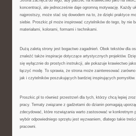
Strona zachęca do tego, aby patrzeć na krawiectwo jako na twó
koncentracji, ale jednocześnie daje ogromną motywację. Każdy u
najprostszy, może stać się dowodem na to, że dzięki praktyce 
siebie. Proszkic.pl może inspirować czytelników do tego, by nie 
materiałami, kolorami, formami i technikami.
Dużą zaletą strony jest bogactwo zagadnień. Obok tekstów dla 
znaleźć także inspiracje dotyczące artystycznych projektów. Dzię
się wyłącznie do prostych instrukcji, ale pokazuje krawiectwo jak
łączyć modę. To sprawia, że strona może zainteresować zarówno
jak i czytelników poszukujących bardziej inspirujących pomysłów.
Proszkic.pl to również przestrzeń dla tych, którzy chcą lepiej zr
pracy. Tematy związane z gadżetami do dzianin pomagają uporzą
zdecydować, które rozwiązania warto zastosować w konkretnym pr
wybór odpowiedniego sprzętu jest wyzwaniem, dlatego takie treśc
pracowni.