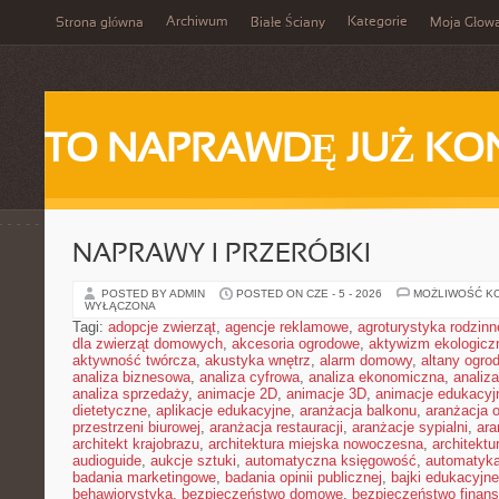
Archiwum
Kategorie
Strona główna
Białe Ściany
Moja Głow
TO NAPRAWDĘ JUŻ KO
NAPRAWY I PRZERÓBKI
POSTED BY ADMIN
POSTED ON CZE - 5 - 2026
MOŻLIWOŚĆ K
WYŁĄCZONA
Tagi:
adopcje zwierząt
,
agencje reklamowe
,
agroturystyka rodzinn
dla zwierząt domowych
,
akcesoria ogrodowe
,
aktywizm ekologicz
aktywność twórcza
,
akustyka wnętrz
,
alarm domowy
,
altany ogro
analiza biznesowa
,
analiza cyfrowa
,
analiza ekonomiczna
,
analiz
analiza sprzedaży
,
animacje 2D
,
animacje 3D
,
animacje edukacyj
dietetyczne
,
aplikacje edukacyjne
,
aranżacja balkonu
,
aranżacja o
przestrzeni biurowej
,
aranżacja restauracji
,
aranżacje sypialni
,
ara
architekt krajobrazu
,
architektura miejska nowoczesna
,
architekt
audioguide
,
aukcje sztuki
,
automatyczna księgowość
,
automatyk
badania marketingowe
,
badania opinii publicznej
,
bajki edukacyjne
behawiorystyka
,
bezpieczeństwo domowe
,
bezpieczeństwo finans