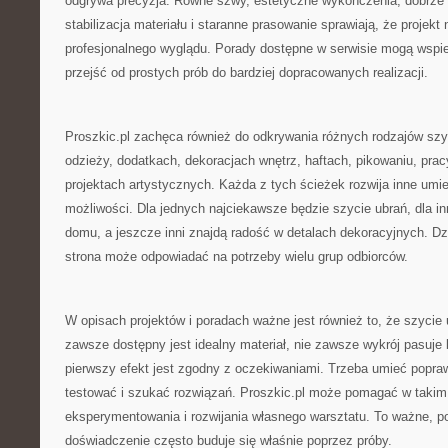
odgrywa precyzja. Równe szwy, estetyczne wykończenia, dobrze 
stabilizacja materiału i staranne prasowanie sprawiają, że projekt 
profesjonalnego wyglądu. Porady dostępne w serwisie mogą wspie
przejść od prostych prób do bardziej dopracowanych realizacji.
Proszkic.pl zachęca również do odkrywania różnych rodzajów szy
odzieży, dodatkach, dekoracjach wnętrz, haftach, pikowaniu, prac
projektach artystycznych. Każda z tych ścieżek rozwija inne umiej
możliwości. Dla jednych najciekawsze będzie szycie ubrań, dla in
domu, a jeszcze inni znajdą radość w detalach dekoracyjnych. Dz
strona może odpowiadać na potrzeby wielu grup odbiorców.
W opisach projektów i poradach ważne jest również to, że szycie 
zawsze dostępny jest idealny materiał, nie zawsze wykrój pasuje
pierwszy efekt jest zgodny z oczekiwaniami. Trzeba umieć popr
testować i szukać rozwiązań. Proszkic.pl może pomagać w takim
eksperymentowania i rozwijania własnego warsztatu. To ważne, p
doświadczenie często buduje się właśnie poprzez próby.