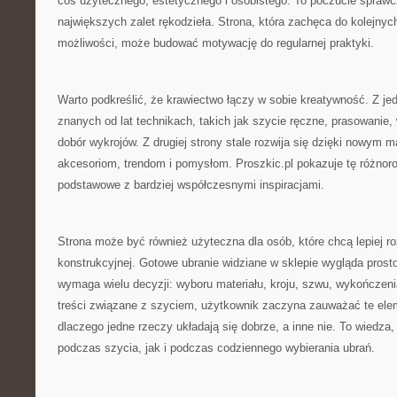
coś użytecznego, estetycznego i osobistego. To poczucie sprawcz
największych zalet rękodzieła. Strona, która zachęca do kolejnyc
możliwości, może budować motywację do regularnej praktyki.
Warto podkreślić, że krawiectwo łączy w sobie kreatywność. Z jed
znanych od lat technikach, takich jak szycie ręczne, prasowani
dobór wykrojów. Z drugiej strony stale rozwija się dzięki nowym
akcesoriom, trendom i pomysłom. Proszkic.pl pokazuje tę różnor
podstawowe z bardziej współczesnymi inspiracjami.
Strona może być również użyteczna dla osób, które chcą lepiej 
konstrukcyjnej. Gotowe ubranie widziane w sklepie wygląda prost
wymaga wielu decyzji: wyboru materiału, kroju, szwu, wykończenia,
treści związane z szyciem, użytkownik zaczyna zauważać te eleme
dlaczego jedne rzeczy układają się dobrze, a inne nie. To wiedza,
podczas szycia, jak i podczas codziennego wybierania ubrań.