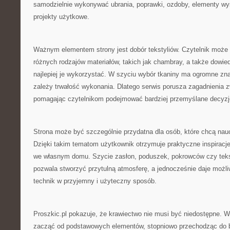
samodzielnie wykonywać ubrania, poprawki, ozdoby, elementy wys
projekty użytkowe.
Ważnym elementem strony jest dobór tekstyliów. Czytelnik może
różnych rodzajów materiałów, takich jak chambray, a także dowied
najlepiej je wykorzystać. W szyciu wybór tkaniny ma ogromne zn
zależy trwałość wykonania. Dlatego serwis porusza zagadnienia zw
pomagając czytelnikom podejmować bardziej przemyślane decyzj
Strona może być szczególnie przydatna dla osób, które chcą nau
Dzięki takim tematom użytkownik otrzymuje praktyczne inspiracj
we własnym domu. Szycie zasłon, poduszek, pokrowców czy teks
pozwala stworzyć przytulną atmosferę, a jednocześnie daje moż
technik w przyjemny i użyteczny sposób.
Proszkic.pl pokazuje, że krawiectwo nie musi być niedostępne. 
zacząć od podstawowych elementów, stopniowo przechodząc do 