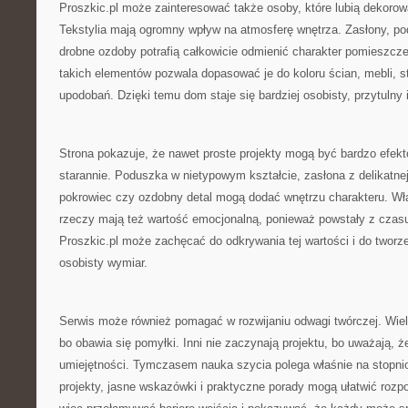
Proszkic.pl może zainteresować także osoby, które lubią dekoro
Tekstylia mają ogromny wpływ na atmosferę wnętrza. Zasłony, pod
drobne ozdoby potrafią całkowicie odmienić charakter pomieszcz
takich elementów pozwala dopasować je do koloru ścian, mebli, s
upodobań. Dzięki temu dom staje się bardziej osobisty, przytulny i
Strona pokazuje, że nawet proste projekty mogą być bardzo efekt
starannie. Poduszka w nietypowym kształcie, zasłona z delikatnej
pokrowiec czy ozdobny detal mogą dodać wnętrzu charakteru. W
rzeczy mają też wartość emocjonalną, ponieważ powstały z czasu
Proszkic.pl może zachęcać do odkrywania tej wartości i do tworze
osobisty wymiar.
Serwis może również pomagać w rozwijaniu odwagi twórczej. Wiele
bo obawia się pomyłki. Inni nie zaczynają projektu, bo uważają, 
umiejętności. Tymczasem nauka szycia polega właśnie na stopni
projekty, jasne wskazówki i praktyczne porady mogą ułatwić rozp