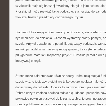
jakość materiałów, konstrukcję ubrań, trwałość szwów i znaczenie
użytkownik staje się bardziej świadomy nie tylko jako twórca, ale
Proszkic.pl może rozwijać takie podejście, zachęcając do samodzi
większej troski o przedmioty codziennego użytku.
Dla osób, które mają w domu maszynę do szycia, ale rzadko z nie
być impulsem do działania. Czasami wystarczy prosty pomysł, a
szycia. Artykuł o zasłonach, poradnik dotyczący poduszek, wska
instrukcja nawlekania maszyny mogą sprawić, że czytelnik zdecyd
przygotować materiał i rozpocząć projekt. Proszkic.pl może więc p
kreatywnej energii.
Strona może zainteresować również osoby, które lubią łączyć fun
szyciu ważne jest, aby projekt nie tylko dobrze wyglądał, ale też b
dopasowany do potrzeb. Dotyczy to zarówno ubrań, jak i elemen
Dobrze uszyta zasłona powinna ładnie się układać, poduszka po
pokrowiec powinien pasować do krzesła, a ubranie powinno zape
Porady publikowane na stronie mogą pomagać w osiąganiu takic