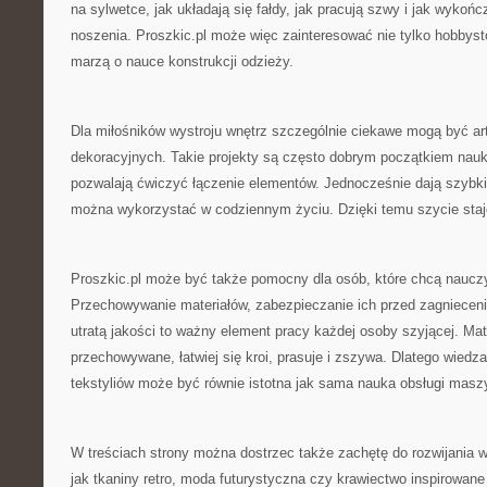
na sylwetce, jak układają się fałdy, jak pracują szwy i jak wykoń
noszenia. Proszkic.pl może więc zainteresować nie tylko hobbystó
marzą o nauce konstrukcji odzieży.
Dla miłośników wystroju wnętrz szczególnie ciekawe mogą być art
dekoracyjnych. Takie projekty są często dobrym początkiem nauk
pozwalają ćwiczyć łączenie elementów. Jednocześnie dają szybki 
można wykorzystać w codziennym życiu. Dzięki temu szycie staje
Proszkic.pl może być także pomocny dla osób, które chcą nauczyć
Przechowywanie materiałów, zabezpieczanie ich przed zagnieceni
utratą jakości to ważny element pracy każdej osoby szyjącej. Mate
przechowywane, łatwiej się kroi, prasuje i zszywa. Dlatego wied
tekstyliów może być równie istotna jak sama nauka obsługi masz
W treściach strony można dostrzec także zachętę do rozwijania w
jak tkaniny retro, moda futurystyczna czy krawiectwo inspirowane