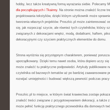
hobby, lecz także kreatywną formą wyrażania siebie. Polecamy M
dla początkujących i Tkainny
. Na stronie można znaleźć liczne t
projektowania tekstyliów, dzięki którym użytkownik może sprawnie
tworzenia własnych projektów. Proszkic.pl może zainteresować o
się, jak rozpocząć szycie, ale również tych czytelników, którzy 
związanych z dekoracjami wnętrz, modą, dodatkami, haftem, pik
dekoracyjnymi czy szyciem praktycznych elementów do domu.
Strona wyróżnia się przystępnym charakterem, ponieważ porusz
uporządkowany. Dzięki temu nawet osoba, która dopiero uczy si
może znaleźć tu praktyczne podpowiedzi. Artykuły publikowane n
czytelnika od bazowych tematów aż po bardziej zaawansowane pro
rozwijać umiejętności i budować większą pewność podczas pracy 
Proszkic.pl to miejsce, w którym świat krawiectwa zostaje pokaza
znaleźć treści związane z przygotowywaniem dekoracji, a także z
może pełnić funkcję praktycznego przewodnika dla domowych twó