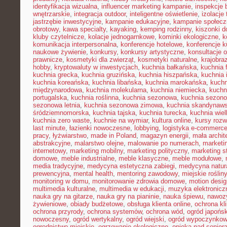
identyfikacja wizualna
,
influencer marketing kampanie
,
inspekcje
wnętrzarskie
,
integracja outdoor
,
inteligentne oświetlenie
,
izolacje
jastrzębie inwestycyjne
,
kampanie edukacyjne
,
kampanie społecz
obrotowy
,
kawa specialty
,
kayaking
,
kemping rodzinny
,
kiszonki 
kluby czytelnicze
,
kolacje jednogarnkowe
,
kominki ekologiczne
,
k
komunikacja interpersonalna
,
konferencje hotelowe
,
konferencje k
naukowe żywienie
,
konkursy
,
konkursy artystyczne
,
konsultacje 
prawnicze
,
kosmetyki dla zwierząt
,
kosmetyki naturalne
,
krajobra
hobby
,
kryptowaluty w inwestycjach
,
kuchnia bałkańska
,
kuchnia 
kuchnia grecka
,
kuchnia gruzińska
,
kuchnia hiszpańska
,
kuchnia 
kuchnia koreańska
,
kuchnia libańska
,
kuchnia marokańska
,
kuch
międzynarodowa
,
kuchnia molekularna
,
kuchnia niemiecka
,
kuchni
portugalska
,
kuchnia roślinna
,
kuchnia sezonowa
,
kuchnia sezono
sezonowa letnia
,
kuchnia sezonowa zimowa
,
kuchnia skandynaw
śródziemnomorska
,
kuchnia tajska
,
kuchnia turecka
,
kuchnia wie
kuchnia zero waste
,
kuchnie na wymiar
,
kultura online
,
kursy rozw
last minute
,
łazienki nowoczesne
,
lobbying
,
logistyka e-commerc
pracy
,
łyżwiarstwo
,
made in Poland
,
magazyn energii
,
mała archit
abstrakcyjne
,
malarstwo olejne
,
malowanie po numerach
,
marketi
internetowy
,
marketing mobilny
,
marketing polityczny
,
marketing s
domowe
,
meble industrialne
,
meble klasyczne
,
meble modułowe
,
media tradycyjne
,
medycyna estetyczna zabiegi
,
medycyna natur
prewencyjna
,
mental health
,
mentoring zawodowy
,
miejskie rośliny
monitoring w domu
,
monitorowanie zdrowia domowe
,
motion desig
multimedia kulturalne
,
multimedia w edukacji
,
muzyka elektronicz
nauka gry na gitarze
,
nauka gry na pianinie
,
nauka śpiewu
,
nawozy
żywieniowe
,
obiady budżetowe
,
obsługa klienta online
,
ochrona kl
ochrona przyrody
,
ochrona systemów
,
ochrona wód
,
ogród japońsk
nowoczesny
,
ogród wertykalny
,
ogród wiejski
,
ogród wypoczynko
ogrodnictwo miejskie
,
ogrzewanie ekologiczne
,
opieka nad senior