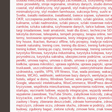
stodoła mieszkalna
,
stomatologia zachowawcza
,
storytelling mark
stres przewlekły
,
stroje regionalne
,
struktury danych
,
studio domo
coastal
,
styl eklektyczny
,
styl japandi
,
styl maksymalistyczny
,
st
minimalistyczny
,
styl modern farmhouse
,
sukcesja firmy
,
sushi w
Svelte
,
światło niebieskie
,
światłowód
,
świece sojowe
,
sylwester 
OKR
,
szczepienia podróżne
,
szkodniki roślin
,
szlaki górskie
,
szla
kulinarne
,
szlaki nadmorskie
,
szlaki piesze
,
szlaki rowerowe rodz
zamków
,
sztuka sakralna
,
szyfrowanie danych
,
tańce ludowe
,
tan
targi śniadaniowe
,
teatr amatorski
,
teatr dla dzieci
,
techniczne S
tekstylia domowe
,
teleopieka
,
tempeh przepisy
,
terapia online
,
ter
termy
,
testowanie oprogramowania
,
testy integracyjne
,
testy jedn
tiny house
,
tkactwo
,
tłumacz offline
,
tofu przepisy
,
tradycje rodzi
trawnik naturalny
,
trening core
,
trening dla dzieci
,
trening funkcjon
trening kobiet
,
trening po ciąży
,
trening równowagi
,
trening senior
turystyka filmowa
,
turystyka industrialna
,
turystyka kolejowa
,
tury
przyrodnicza
,
turystyka sakralna
,
ubezpieczenie podróżne
,
uczen
perełki
,
umowa najmu
,
umowa o dzieło
,
umowa o pracę
,
umowa zl
kiełków
,
uprawa mikroliści
,
uprawa ogórków
,
uprawa papryki
,
upra
truskawek
,
uszczelnianie okien
,
uważność
,
uwierzytelnianie dwu
uzdrowiska
,
vanlife
,
VPN
,
VR fitness
,
Vue
,
wada postawy
,
wakacj
klienta
,
WCAG
,
webhooki
,
wektorowe bazy danych
,
wentylacja m
hotelu
,
wilgoć w domu
,
Windows Server
,
wine pairing
,
winiety dro
Google
,
własność intelektualna
,
WooCommerce
,
WordPress deve
kryzysowe
,
wspólnota mieszkaniowa
,
wspomnienia rodzinne
,
wybi
startupu
,
wycinanki ludowe
,
wyjazdy integracyjne
,
wyjazdy week
wypalenie zawodowe
,
YouTube Shorts
,
zabytkowe kościoły
,
zaku
krzyżackie
,
zamki w Polsce
,
zapachy do domu
,
zapasy żywności
zasłony i firany
,
zbieranie deszczówki
,
zdrowie hormonalne
,
zdrow
mężczyzn
,
zdrowie oczu
,
zdrowie słuchu
,
zdrowie w podróży
,
zdr
budowy
,
zgubiony bagaż
,
zielone szkoły
,
zimowe ferie
,
znak towa