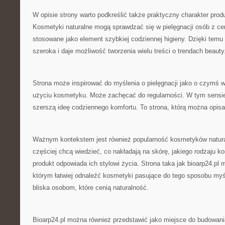
W opisie strony warto podkreślić także praktyczny charakter pr
Kosmetyki naturalne mogą sprawdzać się w pielęgnacji osób z ce
stosowane jako element szybkiej codziennej higieny. Dzięki temu 
szeroka i daje możliwość tworzenia wielu treści o trendach beauty
Strona może inspirować do myślenia o pielęgnacji jako o czymś w
użyciu kosmetyku. Może zachęcać do regularności. W tym sensie 
szerszą ideę codziennego komfortu. To strona, którą można opis
Ważnym kontekstem jest również popularność kosmetyków natura
częściej chcą wiedzieć, co nakładają na skórę, jakiego rodzaju k
produkt odpowiada ich stylowi życia. Strona taka jak bioarp24.p
którym łatwiej odnaleźć kosmetyki pasujące do tego sposobu myśl
bliska osobom, które cenią naturalność.
Bioarp24.pl można również przedstawić jako miejsce do budowani