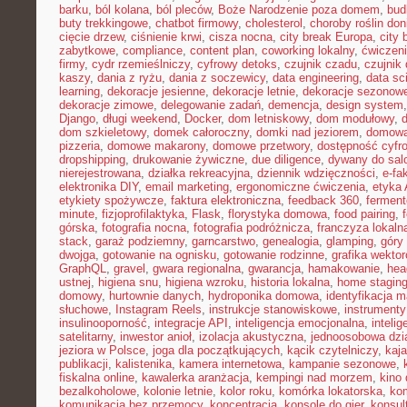
barku
,
ból kolana
,
ból pleców
,
Boże Narodzenie poza domem
,
bud
buty trekkingowe
,
chatbot firmowy
,
cholesterol
,
choroby roślin do
cięcie drzew
,
ciśnienie krwi
,
cisza nocna
,
city break Europa
,
city 
zabytkowe
,
compliance
,
content plan
,
coworking lokalny
,
ćwiczeni
firmy
,
cydr rzemieślniczy
,
cyfrowy detoks
,
czujnik czadu
,
czujnik
kaszy
,
dania z ryżu
,
dania z soczewicy
,
data engineering
,
data sc
learning
,
dekoracje jesienne
,
dekoracje letnie
,
dekoracje sezonow
dekoracje zimowe
,
delegowanie zadań
,
demencja
,
design system
Django
,
długi weekend
,
Docker
,
dom letniskowy
,
dom modułowy
,
dom szkieletowy
,
domek całoroczny
,
domki nad jeziorem
,
domowa 
pizzeria
,
domowe makarony
,
domowe przetwory
,
dostępność cyfr
dropshipping
,
drukowanie żywiczne
,
due diligence
,
dywany do sal
nierejestrowana
,
działka rekreacyjna
,
dziennik wdzięczności
,
e-fa
elektronika DIY
,
email marketing
,
ergonomiczne ćwiczenia
,
etyka 
etykiety spożywcze
,
faktura elektroniczna
,
feedback 360
,
fermen
minute
,
fizjoprofilaktyka
,
Flask
,
florystyka domowa
,
food pairing
,
górska
,
fotografia nocna
,
fotografia podróżnicza
,
franczyza lokaln
stack
,
garaż podziemny
,
garncarstwo
,
genealogia
,
glamping
,
góry
dwojga
,
gotowanie na ognisku
,
gotowanie rodzinne
,
grafika wekto
GraphQL
,
gravel
,
gwara regionalna
,
gwarancja
,
hamakowanie
,
hea
ustnej
,
higiena snu
,
higiena wzroku
,
historia lokalna
,
home stagin
domowy
,
hurtownie danych
,
hydroponika domowa
,
identyfikacja m
słuchowe
,
Instagram Reels
,
instrukcje stanowiskowe
,
instrumenty
insulinooporność
,
integracje API
,
inteligencja emocjonalna
,
inteli
satelitarny
,
inwestor anioł
,
izolacja akustyczna
,
jednoosobowa dzi
jeziora w Polsce
,
joga dla początkujących
,
kącik czytelniczy
,
kaj
publikacji
,
kalistenika
,
kamera internetowa
,
kampanie sezonowe
,
fiskalna online
,
kawalerka aranżacja
,
kempingi nad morzem
,
kino
bezalkoholowe
,
kolonie letnie
,
kolor roku
,
komórka lokatorska
,
ko
komunikacja bez przemocy
,
koncentracja
,
konsole do gier
,
konsul