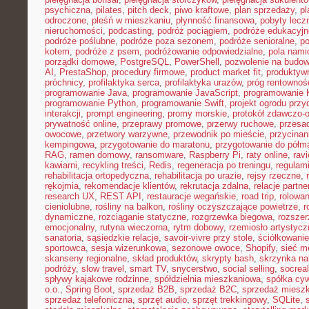
psychiczna
,
pilates
,
pitch deck
,
piwo kraftowe
,
plan sprzedaży
,
p
odroczone
,
pleśń w mieszkaniu
,
płynność finansowa
,
pobyty lecz
nieruchomości
,
podcasting
,
podróż pociągiem
,
podróże edukacyjn
podróże poślubne
,
podróże poza sezonem
,
podróże senioralne
,
po
kotem
,
podróże z psem
,
podróżowanie odpowiedzialne
,
pola nami
porządki domowe
,
PostgreSQL
,
PowerShell
,
pozwolenie na budo
AI
,
PrestaShop
,
procedury firmowe
,
product market fit
,
produktyw
próchnicy
,
profilaktyka serca
,
profilaktyka urazów
,
próg rentownoś
programowanie Java
,
programowanie JavaScript
,
programowanie K
programowanie Python
,
programowanie Swift
,
projekt ogrodu pr
interakcji
,
prompt engineering
,
promy morskie
,
protokół zdawczo-o
prywatność online
,
przeprawy promowe
,
przerwy ruchowe
,
przesad
owocowe
,
przetwory warzywne
,
przewodnik po mieście
,
przycinan
kempingowa
,
przygotowanie do maratonu
,
przygotowanie do półm
RAG
,
ramen domowy
,
ransomware
,
Raspberry Pi
,
raty online
,
rav
kawiarni
,
recykling treści
,
Redis
,
regeneracja po treningu
,
regulami
rehabilitacja ortopedyczna
,
rehabilitacja po urazie
,
rejsy rzeczne
,
rękojmia
,
rekomendacje klientów
,
rekrutacja zdalna
,
relacje partne
research UX
,
REST API
,
restauracje wegańskie
,
road trip
,
rolowan
cieniolubne
,
rośliny na balkon
,
rośliny oczyszczające powietrze
,
r
dynamiczne
,
rozciąganie statyczne
,
rozgrzewka biegowa
,
rozszer
emocjonalny
,
rutyna wieczorna
,
rytm dobowy
,
rzemiosło artystycz
sanatoria
,
sąsiedzkie relacje
,
savoir-vivre przy stole
,
ściółkowanie
sportowca
,
sesja wizerunkowa
,
sezonowe owoce
,
Shopify
,
sieć m
skanseny regionalne
,
skład produktów
,
skrypty bash
,
skrzynka na
podróży
,
slow travel
,
smart TV
,
snycerstwo
,
social selling
,
socrea
spływy kajakowe rodzinne
,
spółdzielnia mieszkaniowa
,
spółka cyw
o.o.
,
Spring Boot
,
sprzedaż B2B
,
sprzedaż B2C
,
sprzedaż miesz
sprzedaż telefoniczna
,
sprzęt audio
,
sprzęt trekkingowy
,
SQLite
,