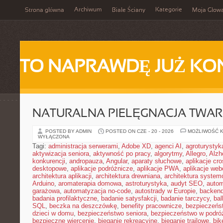
Archiwum
Kategorie
Strona główna
Białe Ściany
Moja Głow
TO NAPRAWDĘ JUŻ KO
NATURALNA PIELĘGNACJA TWAR
POSTED BY ADMIN
POSTED ON CZE - 20 - 2026
MOŻLIWOŚĆ 
WYŁĄCZONA
Tagi:
administracja serwerami
,
Adobe XD
,
agenci AI
,
agroturysty
aktywizacja seniora
,
aktywność po pracy
,
algorytmy
,
Allegro
,
Alzh
konkurencji
,
andropauza
,
Angular
,
aparaty słuchowe
,
aplikacje cro
desktopowe
,
aplikacje podróżnicze
,
aplikacje PWA
,
aplikacje we
architektura aplikacji
,
architektura drewniana
,
architektura system
Arduino
,
aromaterapia domowa
,
astroturystyka
,
audyt SEO
,
autom
garażowa
,
automatyzacja no-code
,
autostrady w Europie
,
backen
badania profilaktyczne
,
badanie satysfakcji
,
badanie tarczycy
,
bal
SQL
,
beczka na deszczówkę
,
benefity pracownicze
,
bezpieczeńs
dzieci w domu
,
bezpieczeństwo seniora
,
bezpieczeństwo w podró
bezpieczne wiercenie
,
bieganie rekreacyjne
,
bieganie trailowe
,
bik