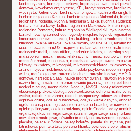
konteneryzacja
,
kontuzje sportowe
,
kopie zapasowe
,
koszt pozysk
domowa
,
kowalstwo artystyczne
,
KPI
,
kredyt obrotowy
,
kronika r
wieczysta
,
Kubernetes
,
kuchnia campingowa
,
kuchnia dla singli
,
kuchnia regionalna Kaszub
,
kuchnia regionalna Małopolski
,
kuchni
regionalna Podlasia
,
kuchnia regionalna Śląska
,
kuchnia studenc
herbaty
,
kultura kawy
,
kultura regionalna Mazowsza
,
kultura regio
regionalna Pomorza
,
kultura regionalna Wielkopolski
,
łąka kwietna
Laravel
,
leasing samochodu
,
legendy miejskie
,
legendy regionalne
lemoniady domowe
,
licencje
,
link building
,
LinkedIn marketing
,
Li
klientów
,
lokalne atrakcje
,
lokalne bazary
,
lokalne SEO
,
lokalny b
code
,
lutowanie
,
macOS
,
majówka
,
malarstwo polskie
,
małe mies
malowanie mebli
,
mapa offline
,
marketing lokalny
,
marketing szep
marszobiegi
,
marża
,
masaż relaksacyjny
,
masaż sportowy
,
meble 
menedżer haseł
,
menopauza
,
mieszkanie wynajmowane
,
mieszka
jelitowy
,
mikrofony
,
mikroogród
,
mikroprzedsiębiorca
,
mikroserwis
znane miejsca
,
mobilność ciała
,
modele językowe
,
modernizm pol
wideo
,
morfologia krwi
,
muzea dla dzieci
,
muzyka ludowa
,
MVP
,
domowe
,
narzędzia SaaS
,
nauka programowania
,
nawodnienie or
nazwa firmy
,
newsletter
,
niemarnowanie jedzenia
,
noclegi pet frien
noclegi z sauną
,
nocne niebo
,
Node.js
,
NoSQL
,
obozy młodzieżo
obserwacja ptaków
,
obsługa posprzedażowa
,
ochrona marki
,
ochr
wodne
,
odbiór mieszkania
,
oddech przeponowy
,
odnawianie drewn
odprawa online
,
odzież outdoorowa
,
odzyskiwanie danych
,
offboar
ogród na parapecie
,
ogrzewanie miejskie
,
onboarding pracownika
,
opieka paliatywna
,
opiekun rodzinny
,
opinie Google
,
opłaty admini
organizacja kuchni
,
organizacja spiżarni
,
organizacja szafy
,
orkies
oświetlenie nastrojowe
,
oświetlenie studyjne
,
oszczędne ogrzewan
plecaka
,
pałace w Polsce
,
palety kolorów
,
panele akustyczne
,
par
lotniskowe
,
permakultura
,
persona klienta
,
pewność siebie
,
phishi
pielęgnacja bonsai
,
pielęgnacja storczyków
,
pielęgnacja sukulent