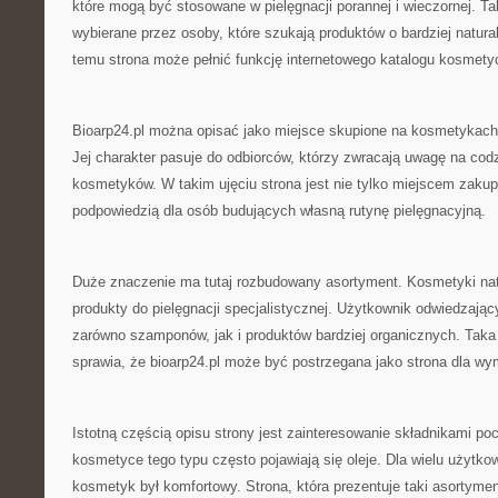
które mogą być stosowane w pielęgnacji porannej i wieczornej. T
wybierane przez osoby, które szukają produktów o bardziej natura
temu strona może pełnić funkcję internetowego katalogu kosmety
Bioarp24.pl można opisać jako miejsce skupione na kosmetykach 
Jej charakter pasuje do odbiorców, którzy zwracają uwagę na cod
kosmetyków. W takim ujęciu strona jest nie tylko miejscem zaku
podpowiedzią dla osób budujących własną rutynę pielęgnacyjną.
Duże znaczenie ma tutaj rozbudowany asortyment. Kosmetyki n
produkty do pielęgnacji specjalistycznej. Użytkownik odwiedzają
zarówno szamponów, jak i produktów bardziej organicznych. Taka
sprawia, że bioarp24.pl może być postrzegana jako strona dla w
Istotną częścią opisu strony jest zainteresowanie składnikami p
kosmetyce tego typu często pojawiają się oleje. Dla wielu użytko
kosmetyk był komfortowy. Strona, która prezentuje taki asortyme