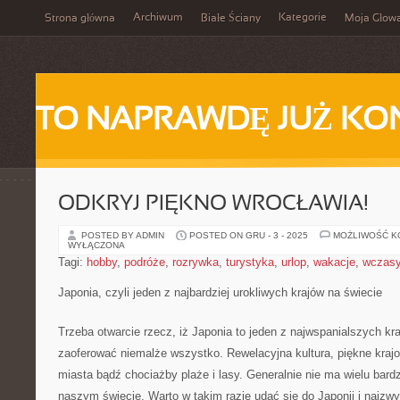
Archiwum
Kategorie
Strona główna
Białe Ściany
Moja Głow
TO NAPRAWDĘ JUŻ KO
ODKRYJ PIĘKNO WROCŁAWIA!
POSTED BY ADMIN
POSTED ON GRU - 3 - 2025
MOŻLIWOŚĆ 
WYŁĄCZONA
Tagi:
hobby
,
podróże
,
rozrywka
,
turystyka
,
urlop
,
wakacje
,
wczas
Japonia, czyli jeden z najbardziej urokliwych krajów na świecie
Trzeba otwarcie rzecz, iż Japonia to jeden z najwspanialszych kr
zaoferować niemalże wszystko. Rewelacyjna kultura, piękne kraj
miasta bądź chociażby plaże i lasy. Generalnie nie ma wielu bardz
naszym świecie. Warto w takim razie udać się do Japonii i najzwy