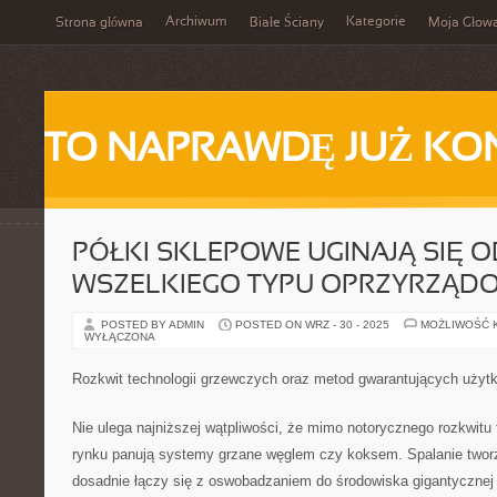
Archiwum
Kategorie
Strona główna
Białe Ściany
Moja Głow
TO NAPRAWDĘ JUŻ KO
PÓŁKI SKLEPOWE UGINAJĄ SIĘ O
WSZELKIEGO TYPU OPRZYRZĄD
POSTED BY ADMIN
POSTED ON WRZ - 30 - 2025
MOŻLIWOŚĆ 
WYŁĄCZONA
Rozkwit technologii grzewczych oraz metod gwarantujących użyt
Nie ulega najniższej wątpliwości, że mimo notorycznego rozkwitu
rynku panują systemy grzane węglem czy koksem. Spalanie tworz
dosadnie łączy się z oswobadzaniem do środowiska gigantycznej 