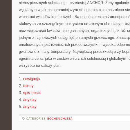
niebezpiecznych substancji – przetestuj ANCHOR. Żeby opalanie
węgla było w jak najogromniejszym stopniu bezpieczna zaleca s
w postaci wkładów kominowych. Są one złączeniem żaroodpornośc
stalowych ze szczególnym pokryciem emaliowym chroniącym prze
oraz większości kwasów nieorganicznych, organicznych jak też s
jednym z najnowszych osiągnięć przemysłu grzewczego. Znacząc
emaliowanych jest również ich przede wszystkim wysoka odpornoś
gwałtowne zmiany temperatury. Największą przeszkodą przy kup
ogromna cena, jaka w zestawieniu z ich solidnością i globalnym 
wszystko na dalszy plan.
1.
nawigacja
2.
teksty
3.
spis tresci
4.
artykuly
5.
artykuly
CATEGORIES:
BOCHEN-CHLEBA