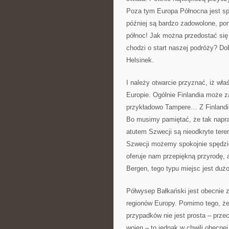
Poza tym Europa Północna jest sp
później są bardzo zadowolone, pon
północ! Jak można przedostać się 
chodzi o start naszej podróży? Dobr
Helsinek.
I należy otwarcie przyznać, iż właś
Europie. Ogólnie Finlandia może z
przykładowo Tampere… Z Finlandii
Bo musimy pamiętać, że tak napr
atutem Szwecji są nieodkryte tere
Szwecji możemy spokojnie spędzić
oferuje nam przepiękną przyrodę, 
Bergen, tego typu miejsc jest dużo
Półwysep Bałkański jest obecnie z
regionów Europy. Pomimo tego, że
przypadków nie jest prosta – przec
wojen – to jednak w chwili obecnej