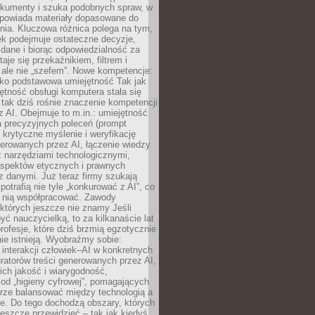
okumenty i szuka podobnych spraw, w
dpowiada materiały dopasowane do
nia. Kluczowa różnica polega na tym,
ek podejmuje ostateczne decyzje,
c dane i biorąc odpowiedzialność za
staje się przekaźnikiem, filtrem i
 ale nie „szefem”. Nowe kompetencje:
ako podstawowa umiejętność Tak jak
ętność obsługi komputera stała się
tak dziś rośnie znaczenie kompetencji
 AI. Obejmuje to m.in.: umiejętność
a precyzyjnych poleceń (prompt
, krytyczne myślenie i weryfikację
erowanych przez AI, łączenie wiedzy
 narzędziami technologicznymi,
aspektów etycznych i prawnych
 danymi. Już teraz firmy szukają
 potrafią nie tyle „konkurować z AI”, co
z nią współpracować. Zawody
 których jeszcze nie znamy Jeśli
być nauczycielką, to za kilkanaście lat
profesje, które dziś brzmią egzotycznie
nie istnieją. Wyobraźmy sobie:
 interakcji człowiek–AI w konkretnych
ratorów treści generowanych przez AI,
ich jakość i wiarygodność,
 od „higieny cyfrowej”, pomagających
rze balansować między technologią a
ne. Do tego dochodzą obszary, których
eszcze przewidzieć – tak jak kiedyś