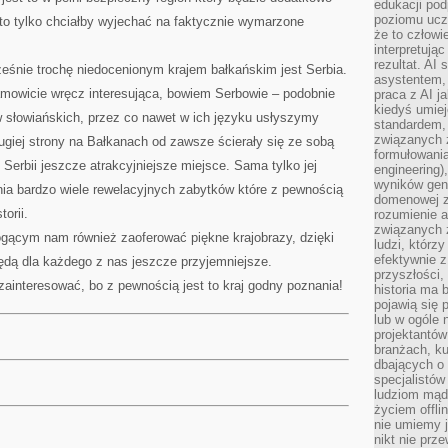
edukacji po
poziomu ucz
to tylko chciałby wyjechać na faktycznie wymarzone
że to człowi
interpretują
rezultat. AI 
eśnie trochę niedocenionym krajem bałkańskim jest Serbia.
asystentem,
mowicie wręcz interesująca, bowiem Serbowie – podobnie
praca z AI j
kiedyś umiej
ów słowiańskich, przez co nawet w ich języku usłyszymy
standardem, 
związanych z
ugiej strony na Bałkanach od zawsze ścierały się ze sobą
formułowani
z Serbii jeszcze atrakcyjniejsze miejsce. Sama tylko jej
engineering)
wyników gen
nia bardzo wiele rewelacyjnych zabytków które z pewnością
domenowej z
orii.
rozumienie 
związanych z
ogącym nam również zaoferować piękne krajobrazy, dzięki
ludzi, którzy
efektywnie 
dą dla każdego z nas jeszcze przyjemniejsze.
przyszłości,
zainteresować, bo z pewnością jest to kraj godny poznania!
historia ma 
pojawią się 
lub w ogóle 
projektantów
branżach, ku
dbających o 
specjalistów
ludziom mąd
życiem offli
nie umiemy j
nikt nie prz