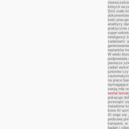
równocześni
których wcze
Dziś mało kt
dokumentów 
ludzi pracuje
analitycy da
praktycznie n
super-sekre
inteligencji
zadaniami: a
generowani
wariantów t
W wielu biura
podpowiada o
pierwsze szk
zadań wykon
juniorów cz
zautomatyzo
na prace bar
wymagające e
swoją rolę o
wortal tema
pokazuje dob
przesiąść si
świadome kor
które AI wzm
AI staje się
podsuwa pomy
kampanii, w
badań i zdję