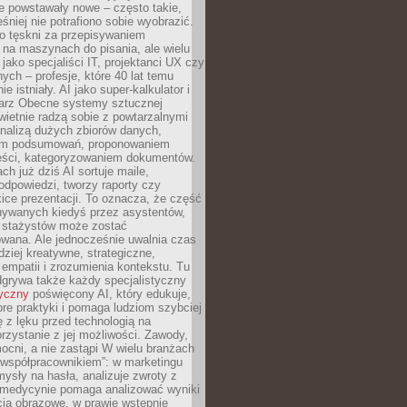
e powstawały nowe – często takie,
śniej nie potrafiono sobie wyobrazić.
o tęskni za przepisywaniem
na maszynach do pisania, ale wielu
 jako specjaliści IT, projektanci UX czy
nych – profesje, które 40 lat temu
ie istniały. AI jako super-kalkulator i
tarz Obecne systemy sztucznej
 świetnie radzą sobie z powtarzalnymi
nalizą dużych zbiorów danych,
em podsumowań, proponowaniem
reści, kategoryzowaniem dokumentów.
ch już dziś AI sortuje maile,
dpowiedzi, tworzy raporty czy
ice prezentacji. To oznacza, że część
ywanych kiedyś przez asystentów,
y stażystów może zostać
wana. Ale jednocześnie uwalnia czas
dziej kreatywne, strategiczne,
mpatii i zrozumienia kontekstu. Tu
dgrywa także każdy specjalistyczny
tyczny
poświęcony AI, który edukuje,
re praktyki i pomaga ludziom szybciej
ę z lęku przed technologią na
zystanie z jej możliwości. Zawody,
ocni, a nie zastąpi W wielu branżach
 „współpracownikiem”: w marketingu
sły na hasła, analizuje zwroty z
 medycynie pomaga analizować wyniki
cia obrazowe, w prawie wstępnie