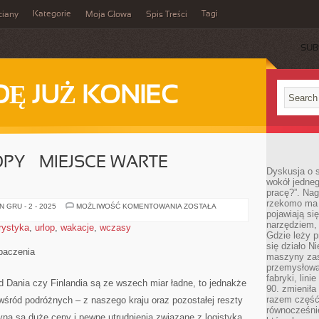
Kategorie
Tagi
ciany
Moja Głowa
Spis Treści
SUB
Ę JUŻ KONIEC
Y – MIEJSCE WARTE
Dyskusja o s
wokół jedneg
pracę?”. Nag
rzekomo ma z
PÓŁNOCNA
 GRU - 2 - 2025
MOŻLIWOŚĆ KOMENTOWANIA
ZOSTAŁA
pojawiają się
EUROPY
–
narzędziem, 
rystyka
,
urlop
,
wakacje
,
wczasy
MIEJSCE
Gdzie leży p
WARTE
ZOBACZENIA
się działo N
baczenia
maszyny zas
przemysłowa
fabryki, lini
d Dania czy Finlandia są ze wszech miar ładne, to jednakże
90. zmieniła
razem część 
 wśród podróżnych – z naszego kraju oraz pozostałej reszty
równocześni
ną są duże ceny i pewne utrudnienia związane z logistyką.