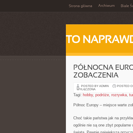
Archiwum
Strona główna
Białe Ś
TO NAPRAWD
PÓŁNOCNA EUROP
ZOBACZENIA
POSTED BY ADMIN
POSTED ON
WYŁĄCZONA
Tagi:
hobby
,
podróże
,
rozrywka
,
tu
Północ Europy – miejsce warte zo
Choć takie państwa jak na przykła
ogólnie nie są one zbyt popularne
świata. Pewnie największą przyczy