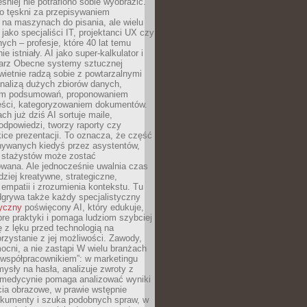
śniej nie potrafiono sobie wyobrazić.
o tęskni za przepisywaniem
na maszynach do pisania, ale wielu
 jako specjaliści IT, projektanci UX czy
nych – profesje, które 40 lat temu
ie istniały. AI jako super-kalkulator i
tarz Obecne systemy sztucznej
 świetnie radzą sobie z powtarzalnymi
nalizą dużych zbiorów danych,
em podsumowań, proponowaniem
reści, kategoryzowaniem dokumentów.
ch już dziś AI sortuje maile,
dpowiedzi, tworzy raporty czy
ice prezentacji. To oznacza, że część
ywanych kiedyś przez asystentów,
y stażystów może zostać
wana. Ale jednocześnie uwalnia czas
dziej kreatywne, strategiczne,
mpatii i zrozumienia kontekstu. Tu
dgrywa także każdy specjalistyczny
tyczny
poświęcony AI, który edukuje,
re praktyki i pomaga ludziom szybciej
ę z lęku przed technologią na
zystanie z jej możliwości. Zawody,
ocni, a nie zastąpi W wielu branżach
 „współpracownikiem”: w marketingu
sły na hasła, analizuje zwroty z
 medycynie pomaga analizować wyniki
cia obrazowe, w prawie wstępnie
okumenty i szuka podobnych spraw, w