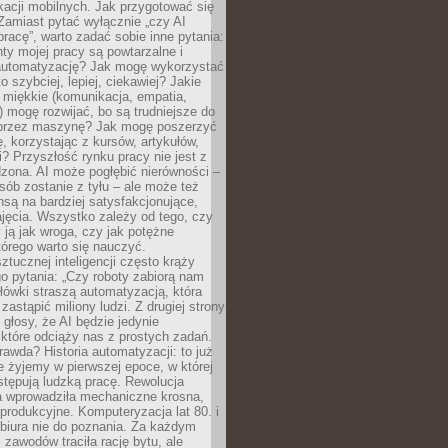
kacji mobilnych. Jak przygotować się
Zamiast pytać wyłącznie „czy AI
pracę”, warto zadać sobie inne pytania:
ty mojej pracy są powtarzalne i
automatyzację? Jak mogę wykorzystać
to szybciej, lepiej, ciekawiej? Jakie
 miękkie (komunikacja, empatia,
 mogę rozwijać, bo są trudniejsze do
 przez maszynę? Jak mogę poszerzyć
, korzystając z kursów, artykułów,
? Przyszłość rynku pracy nie jest z
zona. AI może pogłębić nierówności –
osób zostanie z tyłu – ale może też
nsą na bardziej satysfakcjonujące,
jęcia. Wszystko zależy od tego, czy
 ją jak wroga, czy jak potężne
tórego warto się nauczyć.
ztucznej inteligencji często krąży
o pytania: „Czy roboty zabiorą nam
łówki straszą automatyzacją, która
astąpić miliony ludzi. Z drugiej strony
 głosy, że AI będzie jedynie
które odciąży nas z prostych zadań.
rawda? Historia automatyzacji: to już
ie żyjemy w pierwszej epoce, w której
tępują ludzką pracę. Rewolucja
 wprowadziła mechaniczne krosna,
e produkcyjne. Komputeryzacja lat 80. i
 biura nie do poznania. Za każdym
zawodów traciła rację bytu, ale