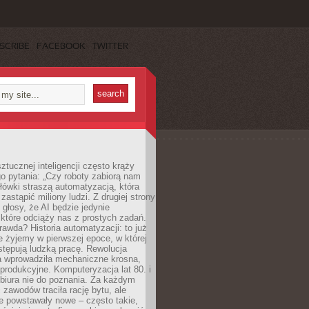
SCRIBE
FACEBOOK
TWITTER
ztucznej inteligencji często krąży
o pytania: „Czy roboty zabiorą nam
łówki straszą automatyzacją, która
astąpić miliony ludzi. Z drugiej strony
 głosy, że AI będzie jedynie
które odciąży nas z prostych zadań.
rawda? Historia automatyzacji: to już
ie żyjemy w pierwszej epoce, w której
tępują ludzką pracę. Rewolucja
 wprowadziła mechaniczne krosna,
e produkcyjne. Komputeryzacja lat 80. i
 biura nie do poznania. Za każdym
zawodów traciła rację bytu, ale
e powstawały nowe – często takie,