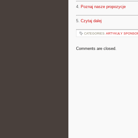
4.
Poznaj nasze propozycje
5.
Czytaj dalej
CATEGORIES:
ARTYKUŁY SPONS
Comments are closed.