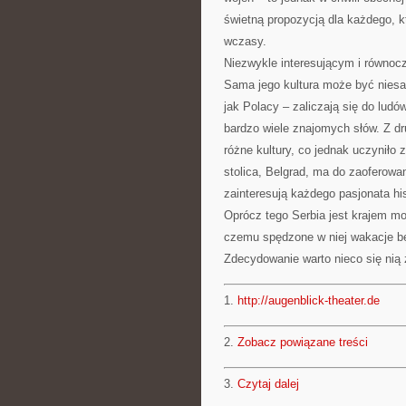
świetną propozycją dla każdego, k
wczasy.
Niezwykle interesującym i równocz
Sama jego kultura może być niesa
jak Polacy – zaliczają się do lud
bardzo wiele znajomych słów. Z dr
różne kultury, co jednak uczyniło 
stolica, Belgrad, ma do zaoferowa
zainteresują każdego pasjonata hist
Oprócz tego Serbia jest krajem m
czemu spędzone w niej wakacje bę
Zdecydowanie warto nieco się nią 
1.
http://augenblick-theater.de
2.
Zobacz powiązane treści
3.
Czytaj dalej