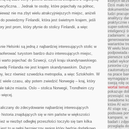
których wcze
Dziś mało kt
ecyficzna… Jednak te osoby, które pojechały na północ,
dokumentów 
ieważ nie ma zbyt wielu atrakcyjniejszych miejsc, aniżeli
ludzi pracuje
analitycy da
do powiedzmy Finlandii, która jest świetnym krajem, jeśli
praktycznie n
super-sekre
y jest prom, który płynie do stolicy Finlandii, a więc
inteligencji
zadaniami: a
generowani
wariantów t
nie Helsinki są jedną z najbardziej interesujących stolic w
W wielu biura
podpowiada o
aoferować turystom bardzo dużo interesujących miejsc,
pierwsze szk
 warto pojechać do Szwecji, czyli kraju skandynawskiego.
zadań wykon
juniorów cz
awdę Finlandia nie jest krajem skandynawskim. Dużym
zautomatyzo
ny, lecz również szwedzka metropolia, a więc Sztokholm. W
na prace bar
wymagające e
 wiele czasu, aby potem zwiedzić Norwegię – kraj, który
swoją rolę o
wortal tema
ale także miasta. Oslo – stolica Norwegii, Trondheim czy
pokazuje dob
 więcej.
przesiąść si
świadome kor
które AI wzm
aliczany do zdecydowanie najbardziej interesujących
AI staje się
podsuwa pomy
 historia znajdujących się w nim państw w większości
kampanii, w
ież w niezbyt odległej przeszłości toczyło się tam kilka
badań i zdję
przegląda d
 jest to w pełni bezpieczny region który będzie dodatkowo