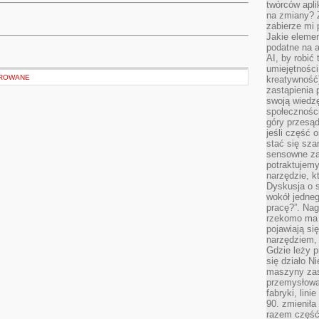
twórców apli
na zmiany? 
zabierze mi 
Jakie elemen
podatne na 
AI, by robić 
umiejętności
OROWANE
kreatywność)
zastąpienia
swoją wiedzę
społeczności
góry przesąd
jeśli część 
stać się sza
sensowne za
potraktujemy
narzędzie, k
Dyskusja o s
wokół jedneg
pracę?”. Nag
rzekomo ma z
pojawiają się
narzędziem, 
Gdzie leży p
się działo N
maszyny zas
przemysłowa
fabryki, lini
90. zmieniła
razem część 