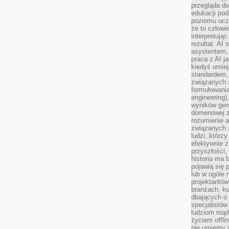
przegląda d
edukacji po
poziomu ucz
że to człowi
interpretują
rezultat. AI 
asystentem,
praca z AI j
kiedyś umiej
standardem, 
związanych z
formułowani
engineering)
wyników gen
domenowej z
rozumienie 
związanych z
ludzi, którzy
efektywnie 
przyszłości,
historia ma 
pojawią się 
lub w ogóle 
projektantów
branżach, ku
dbających o 
specjalistów
ludziom mąd
życiem offli
nie umiemy j