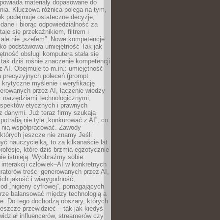
dpowiada materiały dopasowane do
nia. Kluczowa różnica polega na tym,
ek podejmuje ostateczne decyzje,
c dane i biorąc odpowiedzialność za
staje się przekaźnikiem, filtrem i
 ale nie „szefem”. Nowe kompetencje:
ako podstawowa umiejętność Tak jak
ętność obsługi komputera stała się
tak dziś rośnie znaczenie kompetencji
 AI. Obejmuje to m.in.: umiejętność
a precyzyjnych poleceń (prompt
, krytyczne myślenie i weryfikację
erowanych przez AI, łączenie wiedzy
 narzędziami technologicznymi,
aspektów etycznych i prawnych
 danymi. Już teraz firmy szukają
 potrafią nie tyle „konkurować z AI”, co
z nią współpracować. Zawody
 których jeszcze nie znamy Jeśli
być nauczycielką, to za kilkanaście lat
profesje, które dziś brzmią egzotycznie
nie istnieją. Wyobraźmy sobie:
 interakcji człowiek–AI w konkretnych
ratorów treści generowanych przez AI,
ich jakość i wiarygodność,
 od „higieny cyfrowej”, pomagających
rze balansować między technologią a
ne. Do tego dochodzą obszary, których
eszcze przewidzieć – tak jak kiedyś
ewidział influencerów, streamerów czy