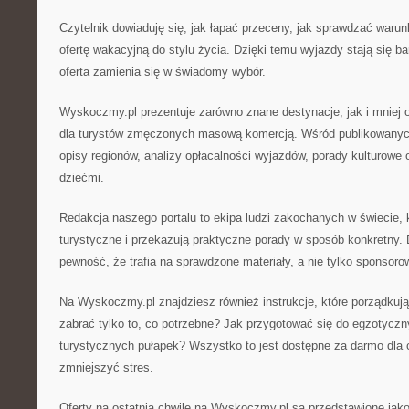
Czytelnik dowiaduję się, jak łapać przeceny, jak sprawdzać warun
ofertę wakacyjną do stylu życia. Dzięki temu wyjazdy stają się b
oferta zamienia się w świadomy wybór.
Wyskoczmy.pl prezentuje zarówno znane destynacje, jak i mniej o
dla turystów zmęczonych masową komercją. Wśród publikowanych
opisy regionów, analizy opłacalności wyjazdów, porady kulturowe o
dziećmi.
Redakcja naszego portalu to ekipa ludzi zakochanych w świecie, 
turystyczne i przekazują praktyczne porady w sposób konkretny. 
pewność, że trafia na sprawdzone materiały, a nie tylko sponsoro
Na Wyskoczmy.pl znajdziesz również instrukcje, które porządkują
zabrać tylko to, co potrzebne? Jak przygotować się do egzotycz
turystycznych pułapek? Wszystko to jest dostępne za darmo dla c
zmniejszyć stres.
Oferty na ostatnią chwilę na Wyskoczmy.pl są przedstawione jako