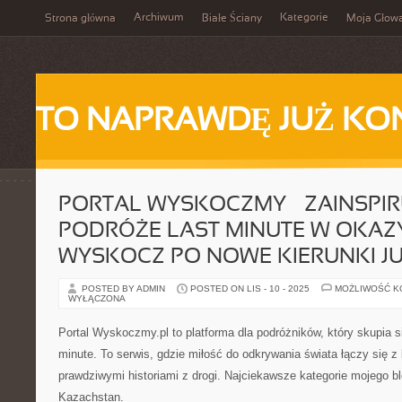
Archiwum
Kategorie
Strona główna
Białe Ściany
Moja Głow
TO NAPRAWDĘ JUŻ KO
PORTAL WYSKOCZMY – ZAINSPIRU
PODRÓŻE LAST MINUTE W OKAZYJ
WYSKOCZ PO NOWE KIERUNKI JU
POSTED BY ADMIN
POSTED ON LIS - 10 - 2025
MOŻLIWOŚĆ 
WYŁĄCZONA
Portal Wyskoczmy.pl to platforma dla podróżników, który skupia s
minute. To serwis, gdzie miłość do odkrywania świata łączy się 
prawdziwymi historiami z drogi. Najciekawsze kategorie mojego b
Kazachstan.