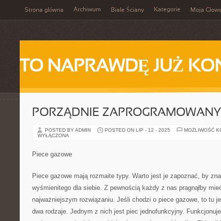
Archiwum
Kategorie
Strona główna
Białe Ściany
Moja Głow
TO NAPRAWDĘ JUŻ KO
PORZĄDNIE ZAPROGRAMOWANY
POSTED BY ADMIN
POSTED ON LIP - 12 - 2025
MOŻLIWOŚĆ 
WYŁĄCZONA
Piece gazowe
Piece gazowe mają rozmaite typy. Warto jest je zapoznać, by znal
wyśmienitego dla siebie. Z pewnością każdy z nas pragnąłby mie
najważniejszym rozwiązaniu. Jeśli chodzi o piece gazowe, to tu 
dwa rodzaje. Jednym z nich jest piec jednofunkcyjny. Funkcjonuj