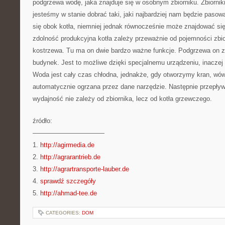
podgrzewa wodę, jaka znajduje się w osobnym zbiorniku. Zbiornik
jesteśmy w stanie dobrać taki, jaki najbardziej nam będzie pasował
się obok kotła, niemniej jednak równocześnie może znajdować się
zdolność produkcyjna kotła zależy przeważnie od pojemności zbio
kostrzewa. Tu ma on dwie bardzo ważne funkcje. Podgrzewa on z
budynek. Jest to możliwe dzięki specjalnemu urządzeniu, inacze
Woda jest cały czas chłodna, jednakże, gdy otworzymy kran, wó
automatycznie ogrzana przez dane narzędzie. Następnie przepływ
wydajność nie zależy od zbiornika, lecz od kotła grzewczego.
źródło:
———————————
1.
http://agirmedia.de
2.
http://agrarantrieb.de
3.
http://agrartransporte-lauber.de
4.
sprawdź szczegóły
5.
http://ahmad-tee.de
CATEGORIES:
DOM