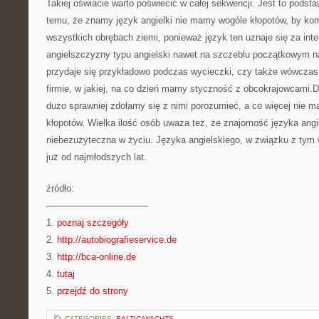
Takiej oświacie warto poświecić w całej sekwencji. Jest to podsta
temu, że znamy język angielki nie mamy wogóle kłopotów, by ko
wszystkich obrębach ziemi, ponieważ język ten uznaje się za inter
angielszczyzny typu angielski nawet na szczeblu początkowym n
przydaje się przykładowo podczas wycieczki, czy także wówczas
firmie, w jakiej, na co dzień mamy styczność z obcokrajowcami.D
dużo sprawniej zdołamy się z nimi porozumieć, a co więcej nie m
kłopotów. Wielka ilość osób uważa też, że znajomość języka angi
niebezużyteczna w życiu. Języka angielskiego, w związku z tym
już od najmłodszych lat.
źródło:
———————————
1.
poznaj szczegóły
2.
http://autobiografieservice.de
3.
http://bca-online.de
4.
tutaj
5.
przejdź do strony
CATEGORIES:
BALTICAYACHTS