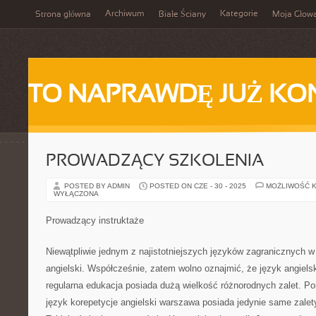
Archiwum
Kategorie
Strona główna
Białe Ściany
Moja Głow
TO NAPRAWDĘ JUŻ KO
PROWADZĄCY SZKOLENIA
POSTED BY ADMIN
POSTED ON CZE - 30 - 2025
MOŻLIWOŚĆ 
WYŁĄCZONA
Prowadzący instruktaże
Niewątpliwie jednym z najistotniejszych języków zagranicznych w
angielski. Współcześnie, zatem wolno oznajmić, że język angielsk
regularna edukacja posiada dużą wielkość różnorodnych zalet. Po
język korepetycje angielski warszawa posiada jedynie same zalet