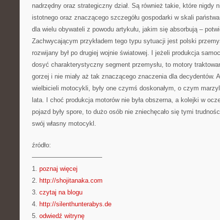
nadrzędny oraz strategiczny dział. Są również takie, które nigdy 
istotnego oraz znaczącego szczegółu gospodarki w skali państwa,
dla wielu obywateli z powodu artykułu, jakim się absorbują – potw
Zachwycającym przykładem tego typu sytuacji jest polski przemys
rozwijany był po drugiej wojnie światowej. I jeżeli produkcja sa
dosyć charakterystyczny segment przemysłu, to motory traktowa
gorzej i nie miały aż tak znaczącego znaczenia dla decydentów. A
wielbicieli motocykli, były one czymś doskonałym, o czym marzyl
lata. I choć produkcja motorów nie była obszerna, a kolejki w o
pojazd były spore, to dużo osób nie zniechęcało się tymi trudnośc
swój własny motocykl.
źródło:
———————————
1.
poznaj więcej
2.
http://shojitanaka.com
3.
czytaj na blogu
4.
http://silenthunterabys.de
5.
odwiedź witrynę