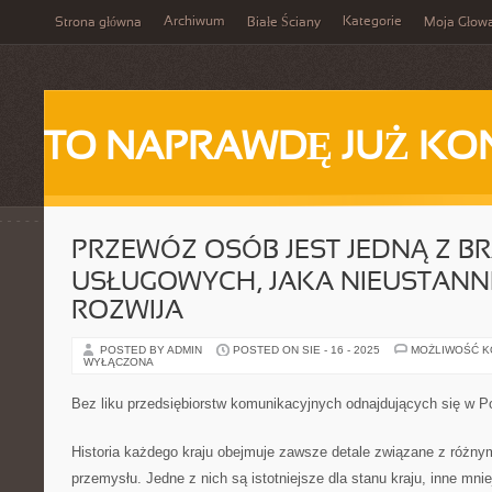
Archiwum
Kategorie
Strona główna
Białe Ściany
Moja Głow
TO NAPRAWDĘ JUŻ KO
PRZEWÓZ OSÓB JEST JEDNĄ Z B
USŁUGOWYCH, JAKA NIEUSTANNI
ROZWIJA
POSTED BY ADMIN
POSTED ON SIE - 16 - 2025
MOŻLIWOŚĆ 
WYŁĄCZONA
Bez liku przedsiębiorstw komunikacyjnych odnajdujących się w P
Historia każdego kraju obejmuje zawsze detale związane z różnym
przemysłu. Jedne z nich są istotniejsze dla stanu kraju, inne mnie