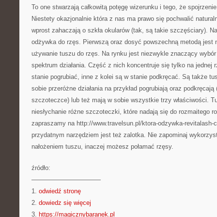
To one stwarzają całkowitą potęgę wizerunku i tego, że spojrzenie
Niestety okazjonalnie która z nas ma prawo się pochwalić naturaln
wprost zahaczają o szkła okularów (tak, są takie szczęściary). 
odżywka do rzęs. Pierwszą oraz dosyć powszechną metodą jest n
używanie tuszu do rzęs. Na rynku jest niezwykle znaczący wybór 
spektrum działania. Część z nich koncentruje się tylko na jednej
stanie pogrubiać, inne z kolei są w stanie podkręcać. Są także tu
sobie przeróżne działania na przykład pogrubiają oraz podkręcają 
szczoteczce) lub też mają w sobie wszystkie trzy właściwości. T
niesłychanie różne szczoteczki, które nadają się do rozmaitego r
zapraszamy na http://www.travelsun.pl/ktora-odzywka-revitalash-c
przydatnym narzędziem jest też zalotka. Nie zapominaj wykorzys
nałożeniem tuszu, inaczej możesz połamać rzęsy.
źródło:
———————————
1.
odwiedź stronę
2.
dowiedz się więcej
3.
https://magicznybaranek.pl