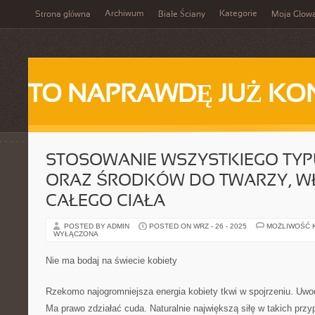
Archiwum
Kategorie
Strona główna
Białe Ściany
Moja Głow
TO NAPRAWDĘ JUŻ KO
STOSOWANIE WSZYSTKIEGO TYP
ORAZ ŚRODKÓW DO TWARZY, W
CAŁEGO CIAŁA
POSTED BY ADMIN
POSTED ON WRZ - 26 - 2025
MOŻLIWOŚĆ 
WYŁĄCZONA
Nie ma bodaj na świecie kobiety
Rzekomo najogromniejsza energia kobiety tkwi w spojrzeniu. Uwodz
Ma prawo zdziałać cuda. Naturalnie największą siłę w takich prz