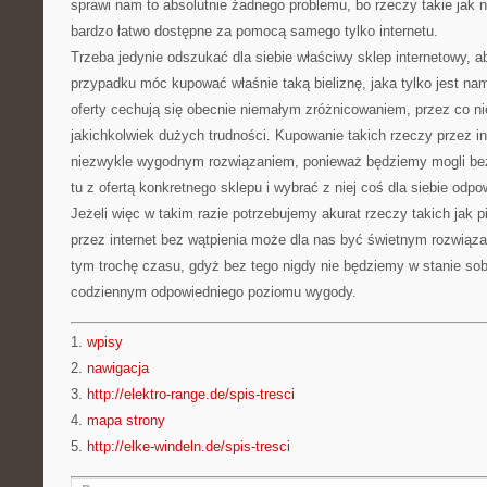
sprawi nam to absolutnie żadnego problemu, bo rzeczy takie jak n
bardzo łatwo dostępne za pomocą samego tylko internetu.
Trzeba jedynie odszukać dla siebie właściwy sklep internetowy,
przypadku móc kupować właśnie taką bieliznę, jaka tylko jest nam
oferty cechują się obecnie niemałym zróżnicowaniem, przez co ni
jakichkolwiek dużych trudności. Kupowanie takich rzeczy przez in
niezwykle wygodnym rozwiązaniem, ponieważ będziemy mogli bez
tu z ofertą konkretnego sklepu i wybrać z niej coś dla siebie odpo
Jeżeli więc w takim razie potrzebujemy akurat rzeczy takich jak 
przez internet bez wątpienia może dla nas być świetnym rozwiąz
tym trochę czasu, gdyż bez tego nigdy nie będziemy w stanie so
codziennym odpowiedniego poziomu wygody.
1.
wpisy
2.
nawigacja
3.
http://elektro-range.de/spis-tresci
4.
mapa strony
5.
http://elke-windeln.de/spis-tresci