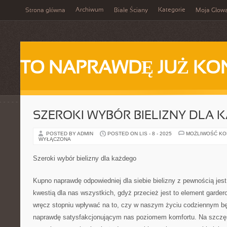
Archiwum
Kategorie
Strona główna
Białe Ściany
Moja Głow
TO NAPRAWDĘ JUŻ KO
SZEROKI WYBÓR BIELIZNY DLA 
POSTED BY ADMIN
POSTED ON LIS - 8 - 2025
MOŻLIWOŚĆ K
WYŁĄCZONA
Szeroki wybór bielizny dla każdego
Kupno naprawdę odpowiedniej dla siebie bielizny z pewnością jes
kwestią dla nas wszystkich, gdyż przecież jest to element gard
wręcz stopniu wpływać na to, czy w naszym życiu codziennym bę
naprawdę satysfakcjonującym nas poziomem komfortu. Na szczęś