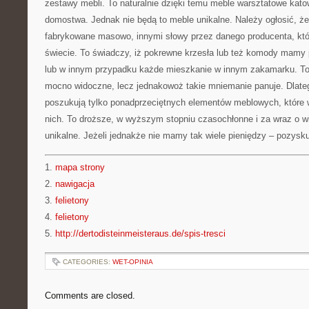
zestawy mebli. To naturalnie dzięki temu meble warsztatowe katow
domostwa. Jednak nie będą to meble unikalne. Należy ogłosić, ż
fabrykowane masowo, innymi słowy przez danego producenta, któ
świecie. To świadczy, iż pokrewne krzesła lub też komody mam
lub w innym przypadku każde mieszkanie w innym zakamarku. To 
mocno widoczne, lecz jednakowoż takie mniemanie panuje. Dlate
poszukują tylko ponadprzeciętnych elementów meblowych, które 
nich. To droższe, w wyższym stopniu czasochłonne i za wraz o wi
unikalne. Jeżeli jednakże nie mamy tak wiele pieniędzy – pozysku
1.
mapa strony
2.
nawigacja
3.
felietony
4.
felietony
5.
http://dertodisteinmeisteraus.de/spis-tresci
CATEGORIES:
WET-OPINIA
Comments are closed.