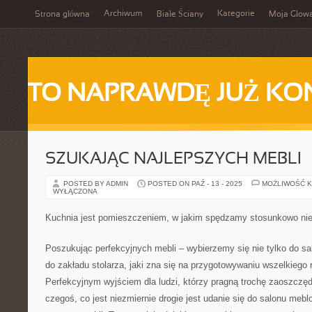
Archiwum
Kategorie
Strona główna
Białe Ściany
Moja Głow
TO NAPRAWDĘ JUŻ KO
SZUKAJĄC NAJLEPSZYCH MEBLI
POSTED BY ADMIN
POSTED ON PAŹ - 13 - 2025
MOŻLIWOŚĆ 
WYŁĄCZONA
Kuchnia jest pomieszczeniem, w jakim spędzamy stosunkowo ni
Poszukując perfekcyjnych mebli – wybierzemy się nie tylko do s
do zakładu stolarza, jaki zna się na przygotowywaniu wszelkiego
Perfekcyjnym wyjściem dla ludzi, którzy pragną trochę zaoszczę
czegoś, co jest niezmiernie drogie jest udanie się do salonu mebl