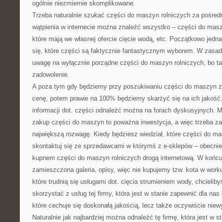
ogólnie niezmiernie skomplikowane.
Trzeba naturalnie szukać części do maszyn rolniczych za pośred
wątpienia w internecie można znaleźć wszystko – części do maszy
które mają we własnej ofercie cięcie wodą, etc. Początkowo jed
się, które części są faktycznie fantastycznym wyborem. W zasa
uwagę na wyłącznie porządne części do maszyn rolniczych, bo t
zadowolenie.
A poza tym gdy będziemy przy poszukiwaniu części do maszyn z
cenę, potem prawie na 100% będziemy skarżyć się na ich jakoś
informacji dot. części odnaleźć można na forach dyskusyjnych. 
zakup części do maszyn to poważna inwestycja, a więc trzeba z
największą rozwagę. Kiedy będziesz wiedział, które części do m
skontaktuj się ze sprzedawcami w którymś z e-sklepów – obecni
kupnem części do maszyn rolniczych drogą internetową. W końcu
zamieszczona galeria, opisy, więc nie kupujemy tzw. kota w work
które trudnią się usługami dot. cięcia strumieniem wody, chcieli
skorzystać z usług tej firmy, która jest w stanie zapewnić dla nas
które cechuje się doskonałą jakością, lecz także oczywiście ni
Naturalnie jak najbardziej można odnaleźć tę firmę, która jest w