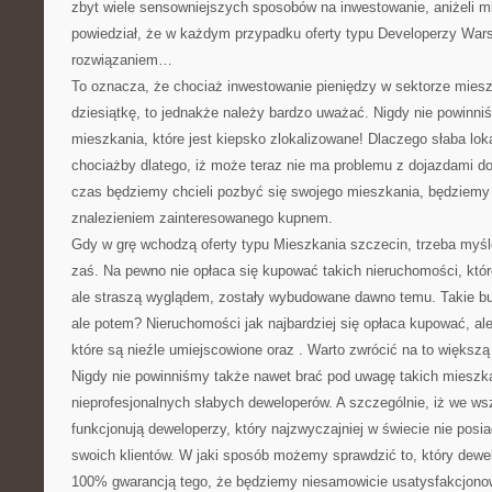
zbyt wiele sensowniejszych sposobów na inwestowanie, aniżeli mi
powiedział, że w każdym przypadku oferty typu Developerzy Wa
rozwiązaniem…
To oznacza, że chociaż inwestowanie pieniędzy w sektorze mies
dziesiątkę, to jednakże należy bardzo uważać. Nigdy nie powinn
mieszkania, które jest kiepsko zlokalizowane! Dlaczego słaba loka
chociażby dlatego, iż może teraz nie ma problemu z dojazdami do 
czas będziemy chcieli pozbyć się swojego mieszkania, będziemy 
znalezieniem zainteresowanego kupnem.
Gdy w grę wchodzą oferty typu Mieszkania szczecin, trzeba my
zaś. Na pewno nie opłaca się kupować takich nieruchomości, któr
ale straszą wyglądem, zostały wybudowane dawno temu. Takie bu
ale potem? Nieruchomości jak najbardziej się opłaca kupować, ale 
które są nieźle umiejscowione oraz . Warto zwrócić na to większ
Nigdy nie powinniśmy także nawet brać pod uwagę takich mieszka
nieprofesjonalnych słabych deweloperów. A szczególnie, iż we w
funkcjonują deweloperzy, który najzwyczajniej w świecie nie posia
swoich klientów. W jaki sposób możemy sprawdzić to, który dewel
100% gwarancją tego, że będziemy niesamowicie usatysfakcjon