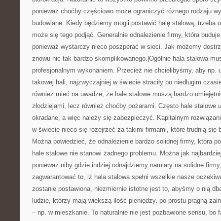
ponieważ choćby częściowo może ograniczyć różnego rodzaju wyp
budowlane. Kiedy będziemy mogli postawić halę stalową, trzeba o
może się tego podjąć. Generalnie odnalezienie firmy, która buduje 
ponieważ wystarczy nieco poszperać w sieci. Jak możemy dostrzec
znowu nic tak bardzo skomplikowanego.|Ogólnie hala stalowa mus
profesjonalnym wykonaniem. Przecież nie chcielibyśmy, aby np. 
takowej hali, najzwyczajniej w świecie straciły po niedługim czas
również mieć na uwadze, że hale stalowe muszą bardzo umiejętn
złodziejami, lecz również choćby pożarami. Często hale stalowe u
okradane, a więc należy się zabezpieczyć. Kapitalnym rozwiązani
w świecie nieco się rozejrzeć za takimi firmami, które trudnią s
Można powiedzieć, że odnalezienie bardzo solidnej firmy, która po
hale stalowe nie stanowi żadnego problemu. Można jak najbardziej
ponieważ niby gdzie indziej odnajdziemy namiary na solidne firmy
zagwarantować to, iż hala stalowa spełni wszelkie nasze oczekiw
zostanie postawiona, niezmiernie istotne jest to, abyśmy o nią db
ludzie, którzy mają większą ilość pieniędzy, po prostu pragną za
– np. w mieszkanie. To naturalnie nie jest pozbawione sensu, bo fa