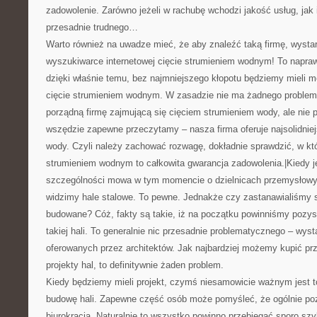
zadowolenie. Zarówno jeżeli w rachubę wchodzi jakość usług, jak 
przesadnie trudnego…
Warto również na uwadze mieć, że aby znaleźć taką firmę, wysta
wyszukiwarce internetowej cięcie strumieniem wodnym! To napra
dzięki właśnie temu, bez najmniejszego kłopotu będziemy mieli 
cięcie strumieniem wodnym. W zasadzie nie ma żadnego problem
porządną firmę zajmującą się cięciem strumieniem wody, ale nie
wszędzie zapewne przeczytamy – nasza firma oferuje najsolidniej
wody. Czyli należy zachować rozwagę, dokładnie sprawdzić, w kt
strumieniem wodnym to całkowita gwarancja zadowolenia.|Kiedy 
szczególności mowa w tym momencie o dzielnicach przemysłowy
widzimy hale stalowe. To pewne. Jednakże czy zastanawialiśmy s
budowane? Cóż, fakty są takie, iż na początku powinniśmy pozysk
takiej hali. To generalnie nic przesadnie problematycznego – wys
oferowanych przez architektów. Jak najbardziej możemy kupić p
projekty hal, to definitywnie żaden problem.
Kiedy będziemy mieli projekt, czymś niesamowicie ważnym jest 
budowę hali. Zapewne część osób może pomyśleć, że ogólnie po
biurokracja. Naturalnie to wszystko powinno przebiegać sporo szyb