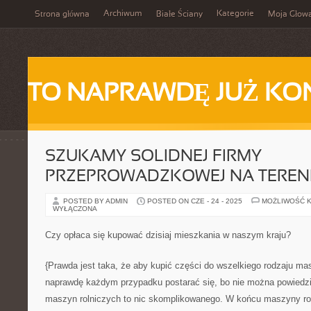
Archiwum
Kategorie
Strona główna
Białe Ściany
Moja Głow
TO NAPRAWDĘ JUŻ KO
SZUKAMY SOLIDNEJ FIRMY
PRZEPROWADZKOWEJ NA TERENI
POSTED BY ADMIN
POSTED ON CZE - 24 - 2025
MOŻLIWOŚĆ 
WYŁĄCZONA
Czy opłaca się kupować dzisiaj mieszkania w naszym kraju?
{Prawda jest taka, że aby kupić części do wszelkiego rodzaju ma
naprawdę każdym przypadku postarać się, bo nie można powiedzi
maszyn rolniczych to nic skomplikowanego. W końcu maszyny roln