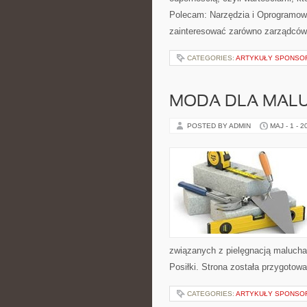
Polecam: Narzędzia i Oprogramowan
zainteresować zarówno zarządców 
CATEGORIES:
ARTYKUŁY SPONS
MODA DLA MAL
POSTED BY ADMIN
MAJ - 1 - 2
związanych z pielęgnacją malucha.
Posiłki. Strona została przygotow
CATEGORIES:
ARTYKUŁY SPONS