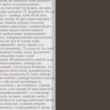
śniej nie potrafiono sobie wyobrazić.
o tęskni za przepisywaniem
na maszynach do pisania, ale wielu
 jako specjaliści IT, projektanci UX czy
nych – profesje, które 40 lat temu
ie istniały. AI jako super-kalkulator i
tarz Obecne systemy sztucznej
 świetnie radzą sobie z powtarzalnymi
nalizą dużych zbiorów danych,
em podsumowań, proponowaniem
reści, kategoryzowaniem dokumentów.
ch już dziś AI sortuje maile,
dpowiedzi, tworzy raporty czy
ice prezentacji. To oznacza, że część
ywanych kiedyś przez asystentów,
y stażystów może zostać
wana. Ale jednocześnie uwalnia czas
dziej kreatywne, strategiczne,
mpatii i zrozumienia kontekstu. Tu
dgrywa także każdy specjalistyczny
tyczny
poświęcony AI, który edukuje,
re praktyki i pomaga ludziom szybciej
ę z lęku przed technologią na
zystanie z jej możliwości. Zawody,
ocni, a nie zastąpi W wielu branżach
 „współpracownikiem”: w marketingu
sły na hasła, analizuje zwroty z
 medycynie pomaga analizować wyniki
cia obrazowe, w prawie wstępnie
okumenty i szuka podobnych spraw, w