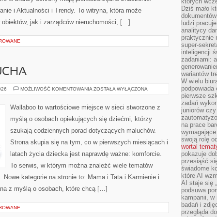
których wcze
Dziś mało kt
ie i Aktualności i Trendy. To witryna, która może
dokumentów 
obiektów, jak i zarządców nieruchomości, […]
ludzi pracuje
analitycy da
praktycznie n
OROWANE
super-sekre
inteligencji
zadaniami: a
generowani
UCHA
wariantów t
W wielu biura
podpowiada o
MODA
026
MOŻLIWOŚĆ KOMENTOWANIA
ZOSTAŁA WYŁĄCZONA
DLA
pierwsze szk
MALUCHA
zadań wykon
Wallaboo to wartościowe miejsce w sieci stworzone z
juniorów cz
zautomatyzo
myślą o osobach opiekujących się dziećmi, którzy
na prace bar
szukają codziennych porad dotyczących maluchów.
wymagające e
swoją rolę o
Strona skupia się na tym, co w pierwszych miesiącach i
wortal tema
latach życia dziecka jest naprawdę ważne: komforcie.
pokazuje dob
przesiąść si
To serwis, w którym można znaleźć wiele tematów
świadome kor
które AI wzm
 Nowe kategorie na stronie to: Mama i Tata i Karmienie i
AI staje się
ana z myślą o osobach, które chcą […]
podsuwa pomy
kampanii, w
badań i zdję
OROWANE
przegląda d