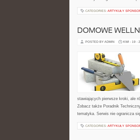
CATEGORIES:
ARTYKUŁY SPONS
DOMOWE WELLN
POSTED BY ADMIN
KWI - 19 - 
stawiających pierwsze kroki, ale 
Zobacz także Poradnik Techniczny 
tematyka. Serwis nie ogranicza s
CATEGORIES:
ARTYKUŁY SPONS