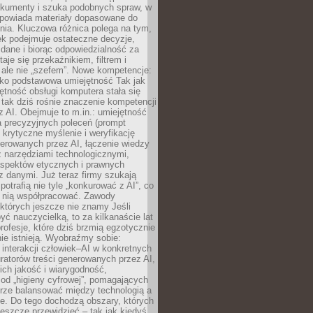
okumenty i szuka podobnych spraw, w
dpowiada materiały dopasowane do
nia. Kluczowa różnica polega na tym,
ek podejmuje ostateczne decyzje,
c dane i biorąc odpowiedzialność za
staje się przekaźnikiem, filtrem i
 ale nie „szefem”. Nowe kompetencje:
ako podstawowa umiejętność Tak jak
ętność obsługi komputera stała się
tak dziś rośnie znaczenie kompetencji
 AI. Obejmuje to m.in.: umiejętność
a precyzyjnych poleceń (prompt
, krytyczne myślenie i weryfikację
erowanych przez AI, łączenie wiedzy
 narzędziami technologicznymi,
aspektów etycznych i prawnych
 danymi. Już teraz firmy szukają
 potrafią nie tyle „konkurować z AI”, co
z nią współpracować. Zawody
 których jeszcze nie znamy Jeśli
być nauczycielką, to za kilkanaście lat
profesje, które dziś brzmią egzotycznie
nie istnieją. Wyobraźmy sobie:
 interakcji człowiek–AI w konkretnych
ratorów treści generowanych przez AI,
ich jakość i wiarygodność,
 od „higieny cyfrowej”, pomagających
rze balansować między technologią a
ne. Do tego dochodzą obszary, których
eszcze przewidzieć – tak jak kiedyś