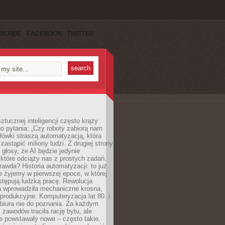
SCRIBE
FACEBOOK
TWITTER
ztucznej inteligencji często krąży
o pytania: „Czy roboty zabiorą nam
łówki straszą automatyzacją, która
astąpić miliony ludzi. Z drugiej strony
 głosy, że AI będzie jedynie
które odciąży nas z prostych zadań.
rawda? Historia automatyzacji: to już
ie żyjemy w pierwszej epoce, w której
tępują ludzką pracę. Rewolucja
 wprowadziła mechaniczne krosna,
e produkcyjne. Komputeryzacja lat 80. i
 biura nie do poznania. Za każdym
zawodów traciła rację bytu, ale
e powstawały nowe – często takie,