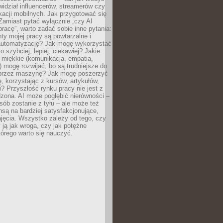
ewidział influencerów, streamerów czy
kacji mobilnych. Jak przygotować się
Zamiast pytać wyłącznie „czy AI
pracę”, warto zadać sobie inne pytania:
ty mojej pracy są powtarzalne i
automatyzację? Jak mogę wykorzystać
to szybciej, lepiej, ciekawiej? Jakie
 miękkie (komunikacja, empatia,
 mogę rozwijać, bo są trudniejsze do
 przez maszynę? Jak mogę poszerzyć
, korzystając z kursów, artykułów,
? Przyszłość rynku pracy nie jest z
zona. AI może pogłębić nierówności –
osób zostanie z tyłu – ale może też
nsą na bardziej satysfakcjonujące,
jęcia. Wszystko zależy od tego, czy
 ją jak wroga, czy jak potężne
tórego warto się nauczyć.