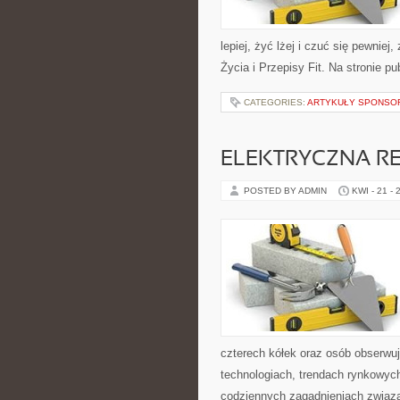
lepiej, żyć lżej i czuć się pewniej
Życia i Przepisy Fit. Na stronie p
CATEGORIES:
ARTYKUŁY SPONS
ELEKTRYCZNA R
POSTED BY ADMIN
KWI - 21 - 
czterech kółek oraz osób obserwu
technologiach, trendach rynkowych
codziennych zagadnieniach związ