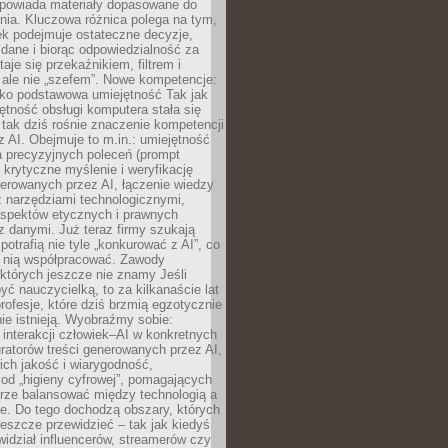
dpowiada materiały dopasowane do
nia. Kluczowa różnica polega na tym,
ek podejmuje ostateczne decyzje,
c dane i biorąc odpowiedzialność za
staje się przekaźnikiem, filtrem i
 ale nie „szefem”. Nowe kompetencje:
ako podstawowa umiejętność Tak jak
ętność obsługi komputera stała się
tak dziś rośnie znaczenie kompetencji
 AI. Obejmuje to m.in.: umiejętność
a precyzyjnych poleceń (prompt
, krytyczne myślenie i weryfikację
erowanych przez AI, łączenie wiedzy
 narzędziami technologicznymi,
aspektów etycznych i prawnych
 danymi. Już teraz firmy szukają
 potrafią nie tyle „konkurować z AI”, co
z nią współpracować. Zawody
 których jeszcze nie znamy Jeśli
być nauczycielką, to za kilkanaście lat
profesje, które dziś brzmią egzotycznie
nie istnieją. Wyobraźmy sobie:
 interakcji człowiek–AI w konkretnych
ratorów treści generowanych przez AI,
ich jakość i wiarygodność,
 od „higieny cyfrowej”, pomagających
rze balansować między technologią a
ne. Do tego dochodzą obszary, których
eszcze przewidzieć – tak jak kiedyś
ewidział influencerów, streamerów czy