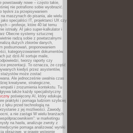
e powstawały nowe – często takie,
śniej nie potrafiono sobie wyobrazić.
o tęskni za przepisywaniem
na maszynach do pisania, ale wielu
 jako specjaliści IT, projektanci UX czy
nych – profesje, które 40 lat temu
ie istniały. AI jako super-kalkulator i
tarz Obecne systemy sztucznej
 świetnie radzą sobie z powtarzalnymi
nalizą dużych zbiorów danych,
em podsumowań, proponowaniem
reści, kategoryzowaniem dokumentów.
ch już dziś AI sortuje maile,
dpowiedzi, tworzy raporty czy
ice prezentacji. To oznacza, że część
ywanych kiedyś przez asystentów,
y stażystów może zostać
wana. Ale jednocześnie uwalnia czas
dziej kreatywne, strategiczne,
mpatii i zrozumienia kontekstu. Tu
dgrywa także każdy specjalistyczny
tyczny
poświęcony AI, który edukuje,
re praktyki i pomaga ludziom szybciej
ę z lęku przed technologią na
zystanie z jej możliwości. Zawody,
ocni, a nie zastąpi W wielu branżach
 „współpracownikiem”: w marketingu
sły na hasła, analizuje zwroty z
 medycynie pomaga analizować wyniki
cia obrazowe, w prawie wstępnie