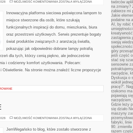
EKO
twórców apli
2026
MOŻLIWOŚĆ KOMENTOWANIA
ZOSTAŁA WYŁĄCZONA
I
na zmiany? 
OSZCZĘDZANIE
zabierze mi 
ENERGII
Innowacyjna platforma sieciowa poświęcona lampom to
Jakie elemen
podatne na 
miejsce stworzone dla osób, które szukają
AI, by robić 
funkcjonalnych inspiracji do domu, mieszkania, biura
umiejętności
kreatywność)
oraz przestrzeni użytkowych. Serwis prezentuje bogaty
zastąpienia
świat produktów związanych z aranżacją światła,
swoją wiedzę
społeczności
pokazując jak odpowiednio dobrane lampy potrafią
góry przesąd
jeśli część 
rzeń dla tych, którzy cenią piękno, ale jednocześnie
stać się sza
ia i codzienny komfort użytkowania. Polecam:
sensowne za
potraktujemy
 i Oświetlenie. Na stronie można znaleźć liczne propozycje
narzędzie, k
Dyskusja o s
wokół jedneg
pracę?”. Nag
OROWANE
rzekomo ma z
pojawiają się
narzędziem, 
Gdzie leży p
E
się działo N
maszyny zas
przemysłowa
SZYBKIE
2026
MOŻLIWOŚĆ KOMENTOWANIA
ZOSTAŁA WYŁĄCZONA
I
fabryki, lini
PROSTE
90. zmieniła
JemWegańsko to blog, które zostało stworzone z
razem część 