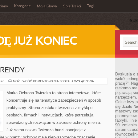
Kategorie
Tagi
ciany
Moja Głowa
Spis Treści
SUB
Ę JUŻ KONIEC
TRENDY
Dyskusja o s
wokół jedneg
AKTUALNOŚCI
026
MOŻLIWOŚĆ KOMENTOWANIA
ZOSTAŁA WYŁĄCZONA
pracę?”. Nag
I
rzekomo ma z
TRENDY
pojawiają się
Marka Ochrona Twierdza to strona internetowa, które
narzędziem, 
koncentruje się na tematyce zabezpieczeń w sposób
Gdzie leży p
się działo N
praktyczny. Strona została stworzona z myślą o
maszyny zas
osobach, firmach i instytucjach, które potrzebują
przemysłowa
fabryki, lini
sprawdzonych rozwiązań w zakresie ochrony mienia.
90. zmieniła
razem część 
Już sama nazwa Twierdza budzi asocjacje z
równocześni
tóre w branży ochrony mają pierwszorzędne znaczenie.