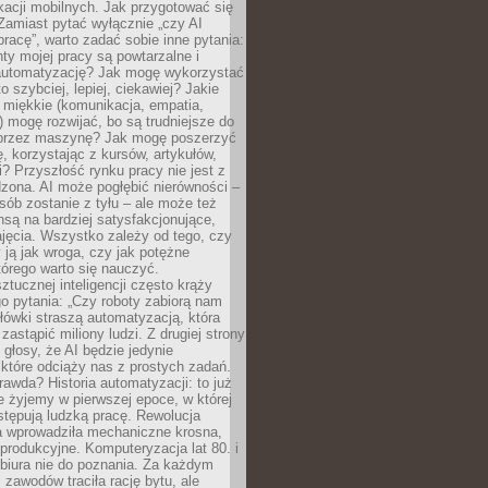
kacji mobilnych. Jak przygotować się
Zamiast pytać wyłącznie „czy AI
pracę”, warto zadać sobie inne pytania:
ty mojej pracy są powtarzalne i
automatyzację? Jak mogę wykorzystać
to szybciej, lepiej, ciekawiej? Jakie
 miękkie (komunikacja, empatia,
 mogę rozwijać, bo są trudniejsze do
 przez maszynę? Jak mogę poszerzyć
, korzystając z kursów, artykułów,
? Przyszłość rynku pracy nie jest z
zona. AI może pogłębić nierówności –
osób zostanie z tyłu – ale może też
nsą na bardziej satysfakcjonujące,
jęcia. Wszystko zależy od tego, czy
 ją jak wroga, czy jak potężne
tórego warto się nauczyć.
ztucznej inteligencji często krąży
o pytania: „Czy roboty zabiorą nam
łówki straszą automatyzacją, która
astąpić miliony ludzi. Z drugiej strony
 głosy, że AI będzie jedynie
które odciąży nas z prostych zadań.
rawda? Historia automatyzacji: to już
ie żyjemy w pierwszej epoce, w której
tępują ludzką pracę. Rewolucja
 wprowadziła mechaniczne krosna,
e produkcyjne. Komputeryzacja lat 80. i
 biura nie do poznania. Za każdym
zawodów traciła rację bytu, ale