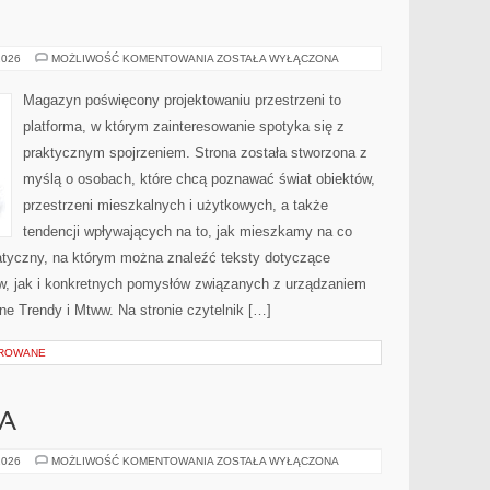
MTWW
2026
MOŻLIWOŚĆ KOMENTOWANIA
ZOSTAŁA WYŁĄCZONA
Magazyn poświęcony projektowaniu przestrzeni to
platforma, w którym zainteresowanie spotyka się z
praktycznym spojrzeniem. Strona została stworzona z
myślą o osobach, które chcą poznawać świat obiektów,
przestrzeni mieszkalnych i użytkowych, a także
tendencji wpływających na to, jak mieszkamy na co
atyczny, na którym można znaleźć teksty dotyczące
w, jak i konkretnych pomysłów związanych z urządzaniem
 Trendy i Mtww. Na stronie czytelnik […]
OROWANE
KA
ADOPCJA
2026
MOŻLIWOŚĆ KOMENTOWANIA
ZOSTAŁA WYŁĄCZONA
I
OPIEKA