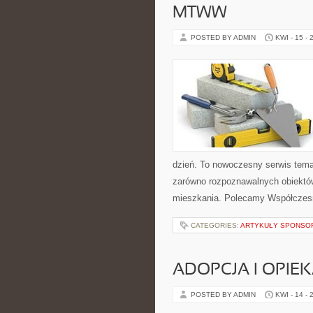
MTWW
POSTED BY ADMIN
KWI - 15 - 
dzień. To nowoczesny serwis tem
zarówno rozpoznawalnych obiektó
mieszkania. Polecamy Współczesne
CATEGORIES:
ARTYKUŁY SPONS
ADOPCJA I OPIE
POSTED BY ADMIN
KWI - 14 - 