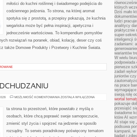
równocześni
miłości do kuchni roślinnej i świadomego podejścia do
których wcze
codziennego jedzenia. To strona, na której aromat
Dziś mało kt
dokumentów 
spotyka się z prostotą, a przepisy pokazują, że kuchnia
ludzi pracuje
wegańska może być pełna inspiracji, apetyczna i
analitycy da
praktycznie n
jednocześnie wartościowa. To kompendium pomysłów
super-sekre
inteligencji
nych rozwiązań na poranek, obiad, kolację, deser czy coś
zadaniami: a
z także Domowe Produkty i Przetwory i Kuchnie Świata.
generowani
wariantów t
W wielu biura
podpowiada o
pierwsze szk
OROWANE
zadań wykon
juniorów cz
zautomatyzo
na prace bar
 ODCHUDZANIU
wymagające e
swoją rolę o
MITY
2026
MOŻLIWOŚĆ KOMENTOWANIA
ZOSTAŁA WYŁĄCZONA
wortal tema
I
pokazuje dob
FAKTY
O
przesiąść si
ta strona to przestrzeń, które powstało z myślą o
ODCHUDZANIU
świadome kor
osobach, które chcą poprawić swoje samopoczucie,
które AI wzm
AI staje się
zmienić styl życia i spojrzeć na jedzenie w sposób
podsuwa pomy
rozsądny. To serwis poradnikowy poświęcony tematom
kampanii, w
badań i zdję