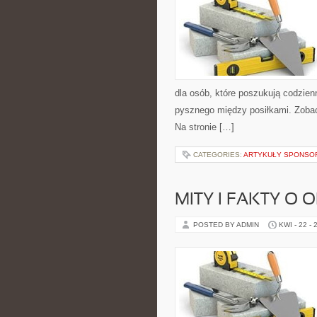
dla osób, które poszukują codzien
pysznego między posiłkami. Zobac
Na stronie […]
CATEGORIES:
ARTYKUŁY SPONS
MITY I FAKTY O
POSTED BY ADMIN
KWI - 22 - 