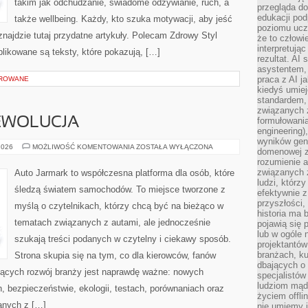
takim jak odchudzanie, świadome odżywianie, ruch, a
przegląda d
edukacji po
także wellbeing. Każdy, kto szuka motywacji, aby jeść
poziomu ucz
, znajdzie tutaj przydatne artykuły. Polecam Zdrowy Styl
że to człowi
interpretują
ublikowane są teksty, które pokazują, […]
rezultat. AI 
asystentem,
praca z AI j
OROWANE
kiedyś umiej
standardem, 
związanych z
EWOLUCJA
formułowani
engineering)
wyników gen
ELEKTRYCZNA
2026
MOŻLIWOŚĆ KOMENTOWANIA
ZOSTAŁA WYŁĄCZONA
domenowej z
REWOLUCJA
rozumienie 
związanych z
Auto Jarmark to współczesna platforma dla osób, które
ludzi, którzy
śledzą światem samochodów. To miejsce tworzone z
efektywnie 
przyszłości,
myślą o czytelnikach, którzy chcą być na bieżąco w
historia ma 
tematach związanych z autami, ale jednocześnie
pojawią się 
lub w ogóle 
szukają treści podanych w czytelny i ciekawy sposób.
projektantów
branżach, ku
Strona skupia się na tym, co dla kierowców, fanów
dbających o 
jących rozwój branży jest naprawdę ważne: nowych
specjalistów
ludziom mąd
, bezpieczeństwie, ekologii, testach, porównaniach oraz
życiem offli
anych z […]
nie umiemy j