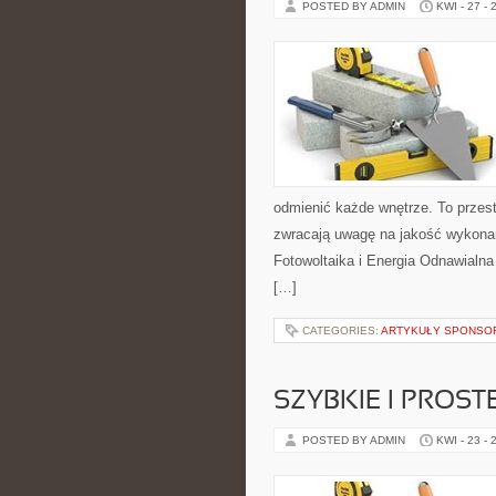
POSTED BY ADMIN
KWI - 27 - 
odmienić każde wnętrze. To przest
zwracają uwagę na jakość wykonan
Fotowoltaika i Energia Odnawialna
[…]
CATEGORIES:
ARTYKUŁY SPONS
SZYBKIE I PROST
POSTED BY ADMIN
KWI - 23 - 