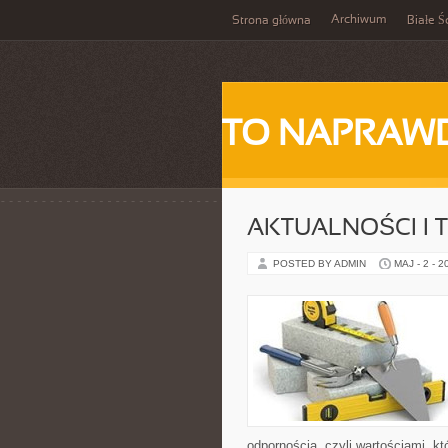
Archiwum
Strona główna
Białe Ś
TO NAPRAWD
AKTUALNOŚCI I 
POSTED BY ADMIN
MAJ - 2 - 2
odpornością, czyli wartościami, k