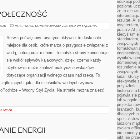
edukacji po
poziomu ucz
że to człowi
SPOŁECZNOŚĆ
interpretują
rezultat. AI 
asystentem,
WYDARZENIA
2026
MOŻLIWOŚĆ KOMENTOWANIA
ZOSTAŁA WYŁĄCZONA
I
praca z AI j
SPOŁECZNOŚĆ
kiedyś umiej
Serwis poświęcony turystyce aktywnej to doskonałe
standardem, 
związanych z
miejsce dla osób, które marzą o przygodzie związanej z
formułowani
wodą, naturą oraz ruchem. Tematyka strony koncentruje
engineering)
wyników gen
się wokół spływów kajakowych, dzięki czemu każdy
domenowej z
rozumienie 
użytkownik może znaleźć praktyczne wskazówki
związanych z
dotyczące organizacji wolnego czasu nad rzeką. To
ludzi, którzy
efektywnie 
czątkujących, jak i dla miłośników wodnych wypraw.
przyszłości,
koPodróże – Wodny Styl Życia. Na stronie można znaleźć
historia ma 
pojawią się 
lub w ogóle 
projektantów
branżach, ku
OROWANE
dbających o 
specjalistów
ludziom mąd
życiem offli
NIE ENERGII
nie umiemy j
nikt nie prz