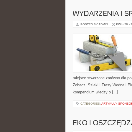
WYDARZENIA I 
POSTED BY ADMIN
KWI - 28 - 
miejsce stworzone zarówno dla po
Zobacz: Szlaki i Trasy Wodne i E
kompendium wiedzy o […]
CATEGORIES:
ARTYKUŁY SPONS
EKO I OSZCZĘDZA