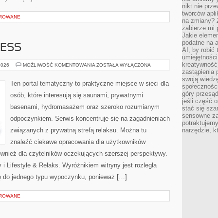
nikt nie prz
twórców apli
OROWANE
na zmiany? 
zabierze mi 
Jakie elemen
podatne na 
ESS
AI, by robić 
umiejętności
kreatywność)
DOMOWE
2026
MOŻLIWOŚĆ KOMENTOWANIA
ZOSTAŁA WYŁĄCZONA
WELLNESS
zastąpienia
swoją wiedzę
Ten portal tematyczny to praktyczne miejsce w sieci dla
społeczności
góry przesąd
osób, które interesują się saunami, prywatnymi
jeśli część 
basenami, hydromasażem oraz szeroko rozumianym
stać się sza
sensowne za
odpoczynkiem. Serwis koncentruje się na zagadnieniach
potraktujemy
związanych z prywatną strefą relaksu. Można tu
narzędzie, k
znaleźć ciekawe opracowania dla użytkowników
również dla czytelników oczekujących szerszej perspektywy.
i Lifestyle & Relaks. Wyróżnikiem witryny jest rozległa
ię do jednego typu wypoczynku, ponieważ […]
OROWANE