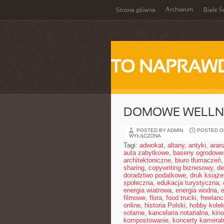
Archiwum
Strona główna
Białe Ś
TO NAPRAWD
DOMOWE WELLN
POSTED BY ADMIN
POSTED ON
WYŁĄCZONA
Tagi:
adwokat
,
altany
,
antyki
,
aran
auta zabytkowe
,
baseny ogrodowe
architektoniczne
,
biuro tłumaczeń
sharing
,
copywriting biznesowy
,
de
doradztwo podatkowe
,
druk książe
społeczna
,
edukacja turystyczna
,
energia wiatrowa
,
energia wodna
,
filmowe
,
flora
,
food trucki
,
freelanc
online
,
historia Polski
,
hobby kolek
solarne
,
kancelaria notarialna
,
kino
kompostowanie
,
koncerty kameral