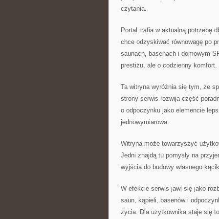
czytania.
Portal trafia w aktualną potrzebę 
chce odzyskiwać równowagę po pra
saunach, basenach i domowym SPA
prestiżu, ale o codzienny komfort.
Ta witryna wyróżnia się tym, że sp
strony serwis rozwija część porad
o odpoczynku jako elemencie lepsz
jednowymiarowa.
Witryna może towarzyszyć użytko
Jedni znajdą tu pomysły na przyje
wyjścia do budowy własnego kącik
W efekcie serwis jawi się jako ro
saun, kąpieli, basenów i odpoczyn
życia. Dla użytkownika staje się t