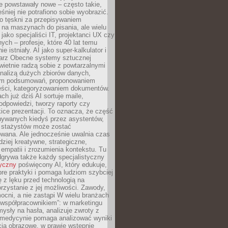
e powstawały nowe – często takie,
śniej nie potrafiono sobie wyobrazić.
o tęskni za przepisywaniem
na maszynach do pisania, ale wielu
 jako specjaliści IT, projektanci UX czy
nych – profesje, które 40 lat temu
ie istniały. AI jako super-kalkulator i
tarz Obecne systemy sztucznej
 świetnie radzą sobie z powtarzalnymi
nalizą dużych zbiorów danych,
em podsumowań, proponowaniem
reści, kategoryzowaniem dokumentów.
ch już dziś AI sortuje maile,
dpowiedzi, tworzy raporty czy
ice prezentacji. To oznacza, że część
ywanych kiedyś przez asystentów,
y stażystów może zostać
wana. Ale jednocześnie uwalnia czas
dziej kreatywne, strategiczne,
mpatii i zrozumienia kontekstu. Tu
dgrywa także każdy specjalistyczny
tyczny
poświęcony AI, który edukuje,
re praktyki i pomaga ludziom szybciej
ę z lęku przed technologią na
zystanie z jej możliwości. Zawody,
ocni, a nie zastąpi W wielu branżach
 „współpracownikiem”: w marketingu
sły na hasła, analizuje zwroty z
 medycynie pomaga analizować wyniki
cia obrazowe, w prawie wstępnie