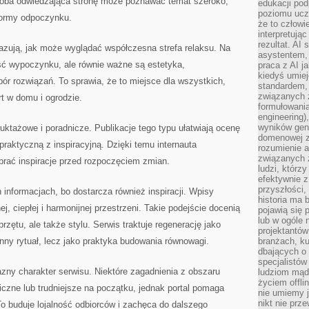
 osoba odwiedzająca stronę może poznawać temat szeroko,
edukacji po
poziomu ucz
 formy odpoczynku.
że to człowi
interpretują
rezultat. AI 
azują, jak może wyglądać współczesna strefa relaksu. Na
asystentem,
ść wypoczynku, ale równie ważne są estetyka,
praca z AI j
kiedyś umiej
r rozwiązań. To sprawia, że to miejsce dla wszystkich,
standardem, 
związanych z
rt w domu i ogrodzie.
formułowani
engineering)
wyników gen
ruktażowe i poradnicze. Publikacje tego typu ułatwiają ocenę
domenowej z
 praktyczną z inspiracyjną. Dzięki temu internauta
rozumienie 
związanych z
rać inspiracje przed rozpoczęciem zmian.
ludzi, którzy
efektywnie 
przyszłości,
 informacjach, bo dostarcza również inspiracji. Wpisy
historia ma 
ej, ciepłej i harmonijnej przestrzeni. Takie podejście docenią
pojawią się 
lub w ogóle 
rzętu, ale także stylu. Serwis traktuje regenerację jako
projektantów
nny rytuał, lecz jako praktyka budowania równowagi.
branżach, ku
dbających o 
specjalistów
zny charakter serwisu. Niektóre zagadnienia z obszaru
ludziom mąd
życiem offli
czne lub trudniejsze na początku, jednak portal pomaga
nie umiemy j
nikt nie prz
 To buduje lojalność odbiorców i zachęca do dalszego