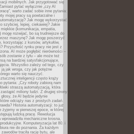
kacji mobilnych. Jak przygotować się
Zamiast pytać wyłącznie „czy AI
pracę”, warto zadać sobie inne pytania:
ty mojej pracy są powtarzalne i
automatyzację? Jak mogę wykorzystać
to szybciej, lepiej, ciekawiej? Jakie
 miękkie (komunikacja, empatia,
 mogę rozwijać, bo są trudniejsze do
 przez maszynę? Jak mogę poszerzyć
, korzystając z kursów, artykułów,
? Przyszłość rynku pracy nie jest z
zona. AI może pogłębić nierówności –
osób zostanie z tyłu – ale może też
nsą na bardziej satysfakcjonujące,
jęcia. Wszystko zależy od tego, czy
 ją jak wroga, czy jak potężne
tórego warto się nauczyć.
ztucznej inteligencji często krąży
o pytania: „Czy roboty zabiorą nam
łówki straszą automatyzacją, która
astąpić miliony ludzi. Z drugiej strony
 głosy, że AI będzie jedynie
które odciąży nas z prostych zadań.
rawda? Historia automatyzacji: to już
ie żyjemy w pierwszej epoce, w której
tępują ludzką pracę. Rewolucja
 wprowadziła mechaniczne krosna,
e produkcyjne. Komputeryzacja lat 80. i
 biura nie do poznania. Za każdym
zawodów traciła rację bytu, ale