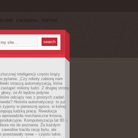
SCRIBE
FACEBOOK
TWITTER
ztucznej inteligencji często krąży
o pytania: „Czy roboty zabiorą nam
łówki straszą automatyzacją, która
astąpić miliony ludzi. Z drugiej strony
 głosy, że AI będzie jedynie
które odciąży nas z prostych zadań.
rawda? Historia automatyzacji: to już
ie żyjemy w pierwszej epoce, w której
tępują ludzką pracę. Rewolucja
 wprowadziła mechaniczne krosna,
e produkcyjne. Komputeryzacja lat 80. i
 biura nie do poznania. Za każdym
zawodów traciła rację bytu, ale
e powstawały nowe – często takie,