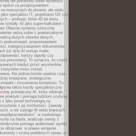
śniej nie potrafiono sobie wyobrazić.
o tęskni za przepisywaniem
na maszynach do pisania, ale wielu
 jako specjaliści IT, projektanci UX czy
nych – profesje, które 40 lat temu
ie istniały. AI jako super-kalkulator i
tarz Obecne systemy sztucznej
 świetnie radzą sobie z powtarzalnymi
nalizą dużych zbiorów danych,
em podsumowań, proponowaniem
reści, kategoryzowaniem dokumentów.
ch już dziś AI sortuje maile,
dpowiedzi, tworzy raporty czy
ice prezentacji. To oznacza, że część
ywanych kiedyś przez asystentów,
y stażystów może zostać
wana. Ale jednocześnie uwalnia czas
dziej kreatywne, strategiczne,
mpatii i zrozumienia kontekstu. Tu
dgrywa także każdy specjalistyczny
tyczny
poświęcony AI, który edukuje,
re praktyki i pomaga ludziom szybciej
ę z lęku przed technologią na
zystanie z jej możliwości. Zawody,
ocni, a nie zastąpi W wielu branżach
 „współpracownikiem”: w marketingu
sły na hasła, analizuje zwroty z
 medycynie pomaga analizować wyniki
cia obrazowe, w prawie wstępnie
okumenty i szuka podobnych spraw, w