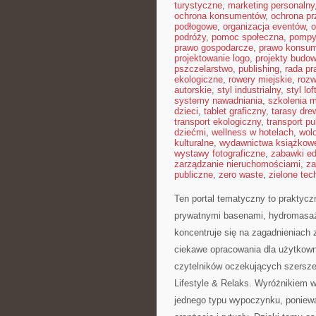
turystyczne
,
marketing personalny
ochrona konsumentów
,
ochrona pr
podłogowe
,
organizacja eventów
,
o
podróży
,
pomoc społeczna
,
pompy
prawo gospodarcze
,
prawo konsu
projektowanie logo
,
projekty budo
pszczelarstwo
,
publishing
,
rada p
ekologiczne
,
rowery miejskie
,
rozw
autorskie
,
styl industrialny
,
styl lo
systemy nawadniania
,
szkolenia 
dzieci
,
tablet graficzny
,
tarasy dre
transport ekologiczny
,
transport pu
dziećmi
,
wellness w hotelach
,
wol
kulturalne
,
wydawnictwa książkow
wystawy fotograficzne
,
zabawki e
zarządzanie nieruchomościami
,
za
publiczne
,
zero waste
,
zielone tec
Ten portal tematyczny to praktyczn
prywatnymi basenami, hydromasa
koncentruje się na zagadnieniach 
ciekawe opracowania dla użytkowni
czytelników oczekujących szersz
Lifestyle & Relaks. Wyróżnikiem wi
jednego typu wypoczynku, ponieważ