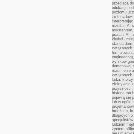
przegląda d
edukacji po
poziomu ucz
że to człowi
interpretują
rezultat. AI 
asystentem,
praca z AI j
kiedyś umiej
standardem, 
związanych z
formułowani
engineering)
wyników gen
domenowej z
rozumienie 
związanych z
ludzi, którzy
efektywnie 
przyszłości,
historia ma 
pojawią się 
lub w ogóle 
projektantów
branżach, ku
dbających o 
specjalistów
ludziom mąd
życiem offli
nie umiemy j