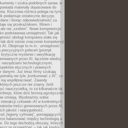
okumenty i szuka podobnych spraw, w
dpowiada materiały dopasowane do
nia. Kluczowa różnica polega na tym,
ek podejmuje ostateczne decyzje,
c dane i biorąc odpowiedzialność za
staje się przekaźnikiem, filtrem i
 ale nie „szefem”. Nowe kompetencje:
ako podstawowa umiejętność Tak jak
ętność obsługi komputera stała się
tak dziś rośnie znaczenie kompetencji
 AI. Obejmuje to m.in.: umiejętność
a precyzyjnych poleceń (prompt
, krytyczne myślenie i weryfikację
erowanych przez AI, łączenie wiedzy
 narzędziami technologicznymi,
aspektów etycznych i prawnych
 danymi. Już teraz firmy szukają
 potrafią nie tyle „konkurować z AI”, co
z nią współpracować. Zawody
 których jeszcze nie znamy Jeśli
być nauczycielką, to za kilkanaście lat
profesje, które dziś brzmią egzotycznie
nie istnieją. Wyobraźmy sobie:
 interakcji człowiek–AI w konkretnych
ratorów treści generowanych przez AI,
ich jakość i wiarygodność,
 od „higieny cyfrowej”, pomagających
rze balansować między technologią a
ne. Do tego dochodzą obszary, których
eszcze przewidzieć – tak jak kiedyś