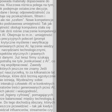
dpowiada materiały dopasowane do
nia. Kluczowa różnica polega na tym,
ek podejmuje ostateczne decyzje,
c dane i biorąc odpowiedzialność za
staje się przekaźnikiem, filtrem i
 ale nie „szefem”. Nowe kompetencje:
ako podstawowa umiejętność Tak jak
ętność obsługi komputera stała się
tak dziś rośnie znaczenie kompetencji
 AI. Obejmuje to m.in.: umiejętność
a precyzyjnych poleceń (prompt
, krytyczne myślenie i weryfikację
erowanych przez AI, łączenie wiedzy
 narzędziami technologicznymi,
aspektów etycznych i prawnych
 danymi. Już teraz firmy szukają
 potrafią nie tyle „konkurować z AI”, co
z nią współpracować. Zawody
 których jeszcze nie znamy Jeśli
być nauczycielką, to za kilkanaście lat
profesje, które dziś brzmią egzotycznie
nie istnieją. Wyobraźmy sobie:
 interakcji człowiek–AI w konkretnych
ratorów treści generowanych przez AI,
ich jakość i wiarygodność,
 od „higieny cyfrowej”, pomagających
rze balansować między technologią a
ne. Do tego dochodzą obszary, których
eszcze przewidzieć – tak jak kiedyś
ewidział influencerów, streamerów czy