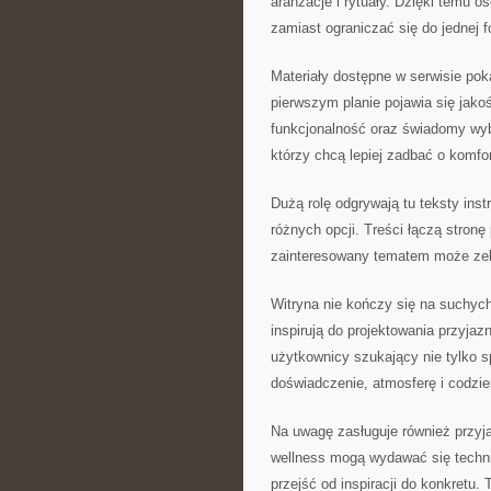
aranżacje i rytuały. Dzięki temu
zamiast ograniczać się do jednej
Materiały dostępne w serwisie pok
pierwszym planie pojawia się jako
funkcjonalność oraz świadomy wybó
którzy chcą lepiej zadbać o komfo
Dużą rolę odgrywają tu teksty inst
różnych opcji. Treści łączą stronę
zainteresowany tematem może zeb
Witryna nie kończy się na suchych
inspirują do projektowania przyjazn
użytkownicy szukający nie tylko sp
doświadczenie, atmosferę i codzie
Na uwagę zasługuje również przyja
wellness mogą wydawać się techni
przejść od inspiracji do konkretu.