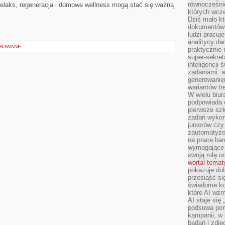
równocześni
relaks, regeneracja i domowe wellness mogą stać się ważną
których wcze
Dziś mało kt
dokumentów 
ludzi pracuje
analitycy da
OROWANE
praktycznie n
super-sekre
inteligencji
zadaniami: a
generowani
wariantów t
W wielu biura
podpowiada o
pierwsze szk
zadań wykon
juniorów cz
zautomatyzo
na prace bar
wymagające e
swoją rolę o
wortal tema
pokazuje dob
przesiąść si
świadome kor
które AI wzm
AI staje się
podsuwa pomy
kampanii, w
badań i zdję