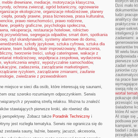
których wcze
,
meble drewniane
,
mediacje
,
motoryzacja klasyczna
,
Dziś mało kt
zyrody
,
ochrona zwierząt
,
ogród botaniczny
,
ogrzewanie
dokumentów 
rganizacje ekologiczne
,
organizacje młodzieżowe
,
planery
ludzi pracuje
 ciepła
,
porady prawne
,
prasa biznesowa
,
prasa kulturalna
,
analitycy da
menckie
,
prawo nieruchomości
,
prawo rodzinne
,
praktycznie n
wlane
,
projekty graficzne
,
psychologia społeczna
,
super-sekre
rawna
,
rekuperacja
,
restauracje hotelowe
,
rolnictwo
inteligencji
ój przywództwa
,
segregacja odpadów
,
smart dom
,
spotkania
zadaniami: a
ftowy
,
styl skandynawski
,
systemy alarmowe do domu
,
generowani
menedżerskie
,
szkoły językowe
,
sztuka cyfrowa
,
sztuka dla
wariantów t
wniane
,
team building
,
teatr improwizowany
,
tłumaczenia
,
W wielu biura
bliczny
,
tworzenie treści
,
usługi cateringowe
,
wakacje z
podpowiada o
ontariat młodzieżowy
,
współpraca zespołowa
,
wydarzenia
pierwsze szk
e
,
wykończenia wnętrz
,
wypożyczalnie samochodów
,
zadań wykon
dukacyjne
,
zadaszenia
,
zarządzanie marketingiem
,
juniorów cz
rządzanie ryzykiem
,
zarządzanie zmianami
,
zaufanie
zautomatyzo
hnologie
,
zwiedzanie z przewodnikiem
na prace bar
wymagające e
e miejsce w sieci dla osób, które interesują się saunami,
swoją rolę o
wortal tema
żem oraz szeroko rozumianym odpoczynkiem. Serwis
pokazuje dob
związanych z prywatną strefą relaksu. Można tu znaleźć
przesiąść si
świadome kor
ków stawiających pierwsze kroki, ale również dla
które AI wzm
ej perspektywy. Zobacz także
Poradnik Techniczny
i
AI staje się
podsuwa pomy
tryny jest rozległa tematyka. Serwis nie ogranicza się do
kampanii, w
badań i zdję
 zestawia sauny, łaźnie, baseny, jacuzzi, akcesoria,
przegląda d