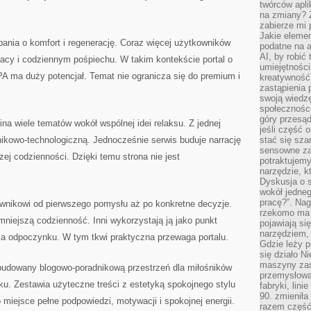
twórców apli
na zmiany? 
zabierze mi 
Jakie elemen
dbania o komfort i regenerację. Coraz więcej użytkowników
podatne na 
AI, by robić 
cy i codziennym pośpiechu. W takim kontekście portal o
umiejętności
 ma duży potencjał. Temat nie ogranicza się do premium i
kreatywność)
zastąpienia
swoją wiedzę
społeczności
góry przesąd
ina wiele tematów wokół wspólnej idei relaksu. Z jednej
jeśli część 
nikowo-technologiczną. Jednocześnie serwis buduje narrację
stać się sza
sensowne za
ej codzienności. Dzięki temu strona nie jest
potraktujemy
narzędzie, k
Dyskusja o s
wokół jedneg
pracę?”. Nag
wnikowi od pierwszego pomysłu aż po konkretne decyzje.
rzekomo ma z
mniejszą codzienność. Inni wykorzystają ją jako punkt
pojawiają się
narzędziem, 
a odpoczynku. W tym tkwi praktyczna przewaga portalu.
Gdzie leży p
się działo N
maszyny zas
zbudowany blogowo-poradnikową przestrzeń dla miłośników
przemysłowa
ku. Zestawia użyteczne treści z estetyką spokojnego stylu
fabryki, lini
90. zmieniła
o miejsce pełne podpowiedzi, motywacji i spokojnej energii.
razem część 